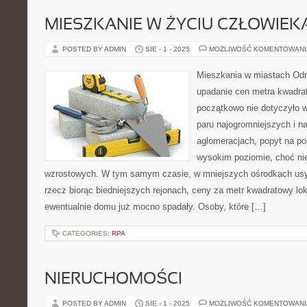
MIESZKANIE W ŻYCIU CZŁOWIEK
POSTED BY ADMIN
SIE - 1 - 2025
MOŻLIWOŚĆ KOMENTOWAN
Mieszkania w miastach Odn
upadanie cen metra kwadra
początkowo nie dotyczyło 
paru najogromniejszych i na
aglomeracjach, popyt na po
wysokim poziomie, choć nie
wzrostowych. W tym samym czasie, w mniejszych ośrodkach usy
rzecz biorąc biedniejszych rejonach, ceny za metr kwadratowy lo
ewentualnie domu już mocno spadały. Osoby, które […]
CATEGORIES:
RPA
NIERUCHOMOŚCI
POSTED BY ADMIN
SIE - 1 - 2025
MOŻLIWOŚĆ KOMENTOWAN