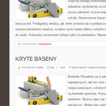
częściej bywają multimedia
pobudzać wyobraźnię ucznia
strony odmienić można wnę
szkoły. Nowoczesna klasa t
nauczycieli. Pedagodzy wiedzą, jak wiele zmienia się w podejści
unowocześnieniem wnętrza, w takim razie nawet tablice szkolne
do nauki. Kolosalny asortyment sklepu tylko to potwierdza. Wpro
CATEGORIES:
ROBDRINKI
KRYTE BASENY
POSTED BY ADMIN
SIE - 1 - 2025
MOŻLIWOŚĆ KOMENTOWAN
Budowle Pływalnie są w wie
największych, ale też oraz
miejscowościach, w których
są budowle sportowe. Kryta 
obiektem. Można udać się n
poćwiczyć. Wolno tam najz