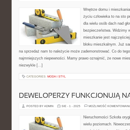
Wnętrze domu i mieszkania
życiu człowieka to na sto p
dla wielu osób dach nad gł
bezpieczeństwa. Widzimy w
mieszkanie jest najczęście
bloku mieszkalnym. Już s
na sprzedaż nam to należycie może zademonstrować. Co do tego
najmniejszych niepewności. Mamy prawo oznajmić, że nowe miesz
niezwykle […]
CATEGORIES:
MODA I STYL
DEWELOPERZY FUNKCJONUJĄ N
POSTED BY ADMIN
SIE - 1 - 2025
MOŻLIWOŚĆ KOMENTOWAN
Nieruchomości Szkoła oryg
wielu poziomach. Nowoczes