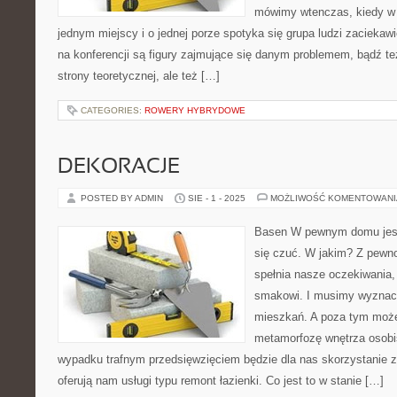
mówimy wtenczas, kiedy w 
jednym miejscy i o jednej porze spotyka się grupa ludzi zacieka
na konferencji są figury zajmujące się danym problemem, bądź te
strony teoretycznej, ale też […]
CATEGORIES:
ROWERY HYBRYDOWE
DEKORACJE
POSTED BY ADMIN
SIE - 1 - 2025
MOŻLIWOŚĆ KOMENTOWAN
Basen W pewnym domu jeste
się czuć. W jakim? Z pewno
spełnia nasze oczekiwania
smakowi. I musimy wyznaczy
mieszkań. A poza tym moż
metamorfozę wnętrza osobi
wypadku trafnym przedsięwzięciem będzie dla nas skorzystanie 
oferują nam usługi typu remont łazienki. Co jest to w stanie […]