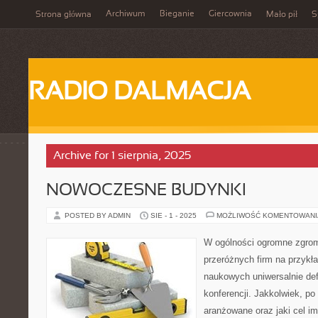
Archiwum
Bieganie
Giercownia
Strona główna
Mało pił
S
RADIO DALMACJA
Archive for 1 sierpnia, 2025
NOWOCZESNE BUDYNKI
POSTED BY ADMIN
SIE - 1 - 2025
MOŻLIWOŚĆ KOMENTOWAN
W ogólności ogromne zgrom
przeróżnych firm na przykł
naukowych uniwersalnie de
konferencji. Jakkolwiek, po
aranżowane oraz jaki cel i