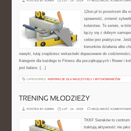
POSTED BY ADMIN
LUT - 24 - 2026
MOŻLIWOŚĆ KOMENTOWA
12ton.pl to przestrzeń dla 
sprawność, zmienić sylwetk
kolarstwo. To serwis, w kt
łączy się z dobrym samopo
celów jest praktyczne. Jeś
kierunków działania albo 
nawyki, tutaj znajdziesz wskazówki dopasowane do codzienności, 
Kategorie dla każdego to Fitness dla początkujących i Rower i ko
jest balans: […]
CATEGORIES:
INSPIRACJE DLA NAUCZYCIELI I WYCHOWAWCÓW
TRENING MŁODZIEŻY
POSTED BY ADMIN
LUT - 24 - 2026
MOŻLIWOŚĆ KOMENTOWA
TKKF Sieraków to centrum w
traktują aktywność nie jako