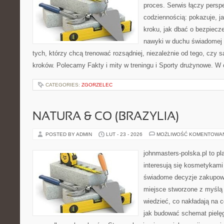
proces. Serwis łączy pers
codziennością: pokazuje, j
kroku, jak dbać o bezpiecze
nawyki w duchu świadomej r
tych, którzy chcą trenować rozsądniej, niezależnie od tego, czy 
kroków. Polecamy Fakty i mity w treningu i Sporty drużynowe. W
CATEGORIES:
ZGORZELEC
NATURA & CO (BRAZYLIA)
POSTED BY ADMIN
LUT - 23 - 2026
MOŻLIWOŚĆ KOMENTOWA
johnmasters-polska.pl to pl
interesują się kosmetykami
świadome decyzje zakupowe
miejsce stworzone z myślą o
wiedzieć, co nakładają na ce
jak budować schemat pielę