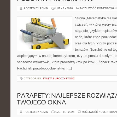
POSTED BY ADMIN
LUT - 7 - 2026
MOŻLIWOŚĆ KOMENTOWAN
Strona „Matematyka dla każ
ćwiczeń, w której wzory prz
stają się językiem opisu ś
osób, które chcą poukłada
oraz dla tych, którzy potrz
tematów. Niezależnie od te
wspierającym w nauce, korepetytorem, czy po prostu dorosłym uc
sensowne wskazówki, które prowadzą krok po kroku. Zobacz także
Rachunek prawdopodobieństwa. […]
CATEGORIES:
ŚWIĘTA I UROCZYSTOŚCI
PARAPETY: NAJLEPSZE ROZWIĄZ
TWOJEGO OKNA
POSTED BY ADMIN
CZE - 11 - 2025
MOŻLIWOŚĆ KOMENTOWA