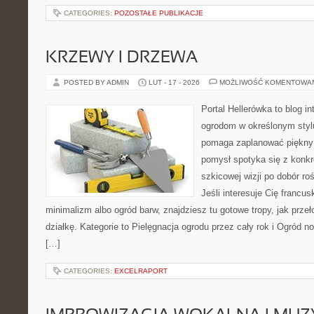
CATEGORIES:
POZOSTAŁE PUBLIKACJE
KRZEWY I DRZEWA
POSTED BY ADMIN
LUT - 17 - 2026
MOŻLIWOŚĆ KOMENTOWA
Portal Hellerówka to blog i
ogrodom w określonym styl
pomaga zaplanować piękny 
pomysł spotyka się z konkr
szkicowej wizji po dobór ro
Jeśli interesuje Cię francu
minimalizm albo ogród barw, znajdziesz tu gotowe tropy, jak przeł
działkę. Kategorie to Pielęgnacja ogrodu przez cały rok i Ogród no
[…]
CATEGORIES:
EXCELRAPORT