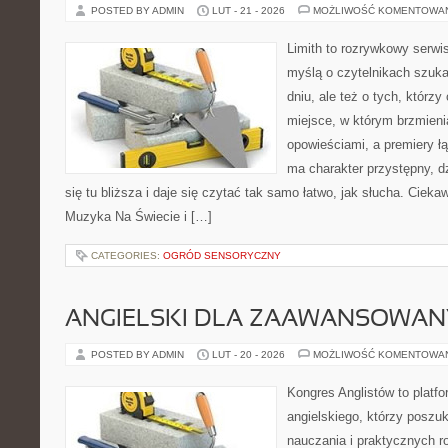
POSTED BY ADMIN
LUT - 21 - 2026
MOŻLIWOŚĆ KOMENTOWA
Limith to rozrywkowy serwi
myślą o czytelnikach szuka
dniu, ale też o tych, którz
miejsce, w którym brzmieni
opowieściami, a premiery ł
ma charakter przystępny, 
się tu bliższa i daje się czytać tak samo łatwo, jak słucha. Ciekaw
Muzyka Na Świecie i […]
CATEGORIES:
OGRÓD SENSORYCZNY
ANGIELSKI DLA ZAAWANSOWA
POSTED BY ADMIN
LUT - 20 - 2026
MOŻLIWOŚĆ KOMENTOWA
Kongres Anglistów to platf
angielskiego, którzy poszu
nauczania i praktycznych r