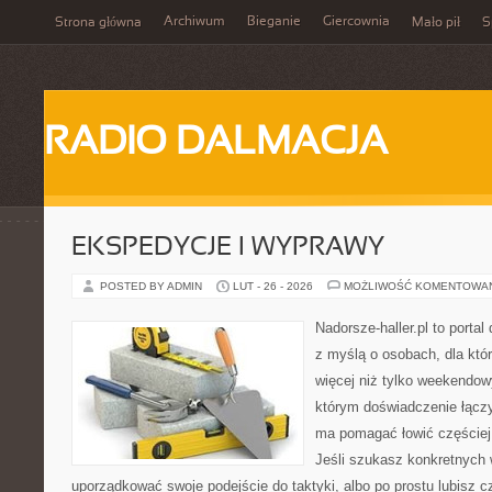
Archiwum
Bieganie
Giercownia
Strona główna
Mało pił
S
RADIO DALMACJA
EKSPEDYCJE I WYPRAWY
POSTED BY ADMIN
LUT - 26 - 2026
MOŻLIWOŚĆ KOMENTOWA
Nadorsze-haller.pl to portal
z myślą o osobach, dla któ
więcej niż tylko weekendo
którym doświadczenie łączy
ma pomagać łowić częściej 
Jeśli szukasz konkretnych
uporządkować swoje podejście do taktyki, albo po prostu lubisz c