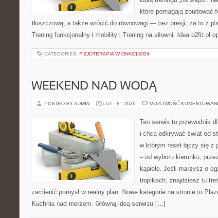
które pomagają zbudować f
tłuszczową, a także wrócić do równowagi — bez presji, za to z p
Trening funkcjonalny i mobility i Trening na siłowni. Idea o2fit.pl o
CATEGORIES:
FIZJOTERAPIA W ONKOLOGII
WEEKEND NAD WODĄ
POSTED BY ADMIN
LUT - 8 - 2026
MOŻLIWOŚĆ KOMENTOWAN
Ten serwis to przewodnik d
i chcą odkrywać świat od s
w którym reset łączy się 
– od wyboru kierunku, prze
kąpiele. Jeśli marzysz o e
tropikach, znajdziesz tu tr
zamienić pomysł w realny plan. Nowe kategorie na stronie to Plaże
Kuchnia nad morzem. Główną ideą serwisu […]