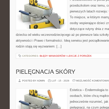
przedszkolom oraz temu, c
pierwszych latach rozwoju: 
To miejsce, w którym mamy
osoby wspierające dzieci z
dotyczące rutyny dnia z m
dziecka od wieku wczesnodziecięcego aż po pierwsze lata szkoły
aktywności i Prawo i formalności. Ideą serwisu jest porządkowanie
rodzin stają się wyzwaniem: […]
CATEGORIES:
BŁĘDY MANAGERÓW I LEKCJE Z PORAŻEK
PIELĘGNACJA SKÓRY
POSTED BY ADMIN
LUT - 15 - 2026
MOŻLIWOŚĆ KOMENTOWA
Estetica – Endermologia to 
osobach, które chcą mądrze
jednocześnie rozumieć, jak 
pielęgnacji, na czym polega