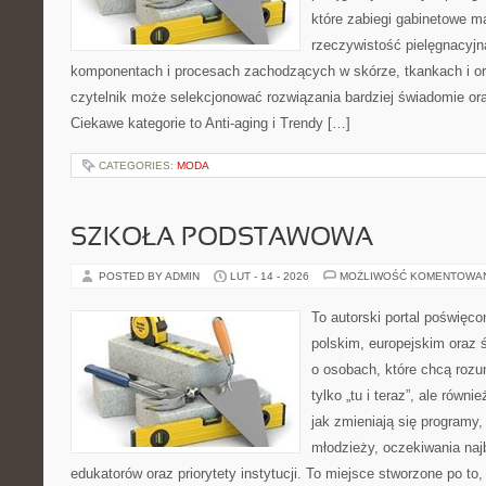
które zabiegi gabinetowe m
rzeczywistość pielęgnacyjn
komponentach i procesach zachodzących w skórze, tkankach i or
czytelnik może selekcjonować rozwiązania bardziej świadomie ora
Ciekawe kategorie to Anti-aging i Trendy […]
CATEGORIES:
MODA
SZKOŁA PODSTAWOWA
POSTED BY ADMIN
LUT - 14 - 2026
MOŻLIWOŚĆ KOMENTOWA
To autorski portal poświęco
polskim, europejskim oraz
o osobach, które chcą rozum
tylko „tu i teraz”, ale równ
jak zmieniają się programy,
młodzieży, oczekiwania naj
edukatorów oraz priorytety instytucji. To miejsce stworzone po to