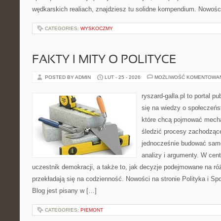
wędkarskich realiach, znajdziesz tu solidne kompendium. Nowości
CATEGORIES:
WYSKOCZMY
FAKTY I MITY O POLITYCE
POSTED BY ADMIN
LUT - 25 - 2026
MOŻLIWOŚĆ KOMENTOWA
ryszard-galla.pl to portal p
się na wiedzy o społeczeńst
które chcą pojmować mecha
śledzić procesy zachodzące
jednocześnie budować samo
analizy i argumenty. W cen
uczestnik demokracji, a także to, jak decyzje podejmowane na r
przekładają się na codzienność. Nowości na stronie Polityka i S
Blog jest pisany w […]
CATEGORIES:
PIEMONT