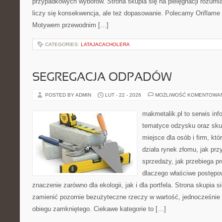
przypadkowych wyborów. Strona skupia się na pielęgnacji rozumia
liczy się konsekwencja, ale też dopasowanie. Polecamy Oriflame 
Motywem przewodnim […]
CATEGORIES:
LATAJACACHOLERA
SEGREGACJA ODPADÓW
POSTED BY ADMIN
LUT - 22 - 2026
MOŻLIWOŚĆ KOMENTOWA
makmetalik.pl to serwis in
tematyce odzysku oraz sku
miejsce dla osób i firm, któ
działa rynek złomu, jak pr
sprzedaży, jak przebiega p
dlaczego właściwe postęp
znaczenie zarówno dla ekologii, jak i dla portfela. Strona skupia s
zamienić pozornie bezużyteczne rzeczy w wartość, jednocześnie
obiegu zamkniętego. Ciekawe kategorie to […]