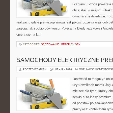
uczniami. Strona powstała 
chcą stać w miejscu i trakt
dynamiczną dziedzinę. To 
realizacji, gdzie pierwszoplanowa jest jakość uczenia oraz dobr
zajęcia, jak i odbiorców kursu. Polecamy Błędy językowe i Angiel
opiera się na […]
CATEGORIES:
SĘDZIOWANIE I PRZEPISY GRY
SAMOCHODY ELEKTRYCZNE PRE
POSTED BY ADMIN
LUT - 19 - 2026
MOŻLIWOŚĆ KOMENTOWA
Landworld to magazyn onli
użytkownikach marek Jagua
miejsce dla tych, którzy 
serwis auta klasy premium.
od podstaw po zaawansowan
praktykę z kontekstem rynk