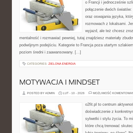
o Francji i jednocześnie szl
połączenie dwóch światów: 
oraz oswajania języka, któ
rozmowach z lokalsami. Jeś
wyjazd, ale też chcesz zro
mentalność i rozmawiać pewniej, tutaj znajdziesz materiały zbud
podwójnym podejściu. Kategorie to Francja poza utartym szlakiem
poziom średni i zaawansowany. […]
CATEGORIES:
ZIELONA ENERGIA
MOTYWACJA I MINDSET
POSTED BY ADMIN
LUT - 10 - 2026
MOŻLIWOŚĆ KOMENTOWA
o2fit.pl to centrum aktywnoś
doświadczenie z konkretny
sylwetki i stylu życia. To 
które chcą trenować skutecz
lubią treningu „na ślepo”. N