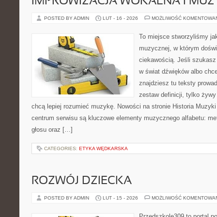
IMPROWIZACJA WOKALNA I MU
POSTED BY ADMIN
LUT - 16 - 2026
MOŻLIWOŚĆ KOMENTOWA
To miejsce stworzyliśmy ja
muzycznej, w którym doświ
ciekawością. Jeśli szukas
w świat dźwięków albo chc
znajdziesz tu teksty prowad
zestaw definicji, tylko żyw
chcą lepiej rozumieć muzykę. Nowości na stronie Historia Muzyki
centrum serwisu są kluczowe elementy muzycznego alfabetu: me
głosu oraz […]
CATEGORIES:
ETYKA WĘDKARSKA
ROZWÓJ DZIECKA
POSTED BY ADMIN
LUT - 15 - 2026
MOŻLIWOŚĆ KOMENTOWA
Przedszkole309 to portal p