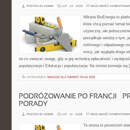
POSTED BY ADMIN
LUT - 12 - 2026
MOŻLIWOŚĆ KOMENTOWA
Wikana BioEnergia to platf
które chcą poznać temat bi
użyteczny, ale jednocześni
porządkuje wiedzę o tym, 
roślinnego i odpadowego mo
mocy, jak wygląda droga od 
na co zwracać uwagę, gdy w grę wchodzą opłacalność i wydajność
popularyzacja i Edukacja i popularyzacja. Na stronie przewija się 
CATEGORIES:
MAKIJAŻ DLA TWARZY PLUS SIZE
PODRÓŻOWANIE PO FRANCJI – 
PORADY
POSTED BY ADMIN
LUT - 11 - 2026
MOŻLIWOŚĆ KOMENTOWA
Ta strona to przestrzeń stw