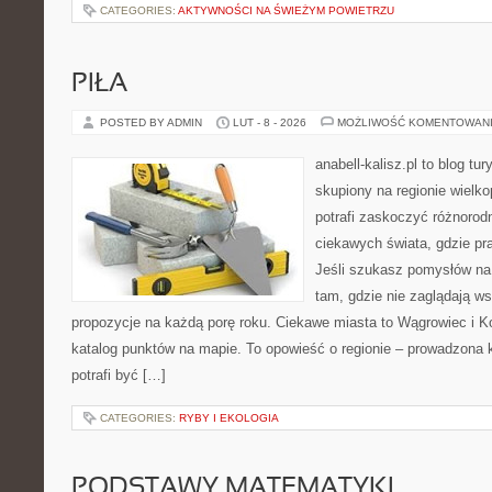
CATEGORIES:
AKTYWNOŚCI NA ŚWIEŻYM POWIETRZU
PIŁA
POSTED BY ADMIN
LUT - 8 - 2026
MOŻLIWOŚĆ KOMENTOWAN
anabell-kalisz.pl to blog t
skupiony na regionie wielko
potrafi zaskoczyć różnorodn
ciekawych świata, gdzie pra
Jeśli szukasz pomysłów na
tam, gdzie nie zaglądają ws
propozycje na każdą porę roku. Ciekawe miasta to Wągrowiec i Ko
katalog punktów na mapie. To opowieść o regionie – prowadzona 
potrafi być […]
CATEGORIES:
RYBY I EKOLOGIA
PODSTAWY MATEMATYKI