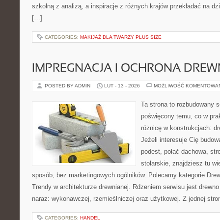
szkolną z analizą, a inspiracje z różnych krajów przekładać na d
[…]
CATEGORIES:
MAKIJAŻ DLA TWARZY PLUS SIZE
IMPREGNACJA I OCHRONA DRE
POSTED BY ADMIN
LUT - 13 - 2026
MOŻLIWOŚĆ KOMENTOWA
Ta strona to rozbudowany s
poświęcony temu, co w prak
różnicę w konstrukcjach: d
Jeżeli interesuje Cię budo
podest, połać dachowa, str
stolarskie, znajdziesz tu 
sposób, bez marketingowych ogólników. Polecamy kategorie Drewn
Trendy w architekturze drewnianej. Rdzeniem serwisu jest drewno
naraz: wykonawczej, rzemieślniczej oraz użytkowej. Z jednej st
CATEGORIES:
HANDEL