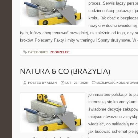
proces. Serwis łączy pers
codziennością: pokazuje, j
kroku, jak dbać o bezpiecze
nawyki w duchu świadomej r
tych, którzy chcą trenować rozsądniej, niezależnie od tego, czy 
kroków. Polecamy Fakty i mity w treningu i Sporty drużynowe. W
CATEGORIES:
ZGORZELEC
NATURA & CO (BRAZYLIA)
POSTED BY ADMIN
LUT - 23 - 2026
MOŻLIWOŚĆ KOMENTOWA
johnmasters-polska.pl to pl
interesują się kosmetykami
świadome decyzje zakupowe
miejsce stworzone z myślą o
wiedzieć, co nakładają na ce
jak budować schemat pielę