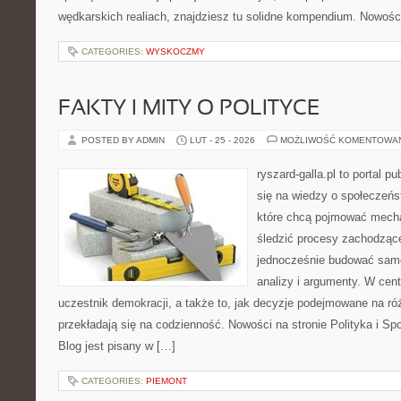
wędkarskich realiach, znajdziesz tu solidne kompendium. Nowości
CATEGORIES:
WYSKOCZMY
FAKTY I MITY O POLITYCE
POSTED BY ADMIN
LUT - 25 - 2026
MOŻLIWOŚĆ KOMENTOWA
ryszard-galla.pl to portal p
się na wiedzy o społeczeńst
które chcą pojmować mecha
śledzić procesy zachodzące
jednocześnie budować samo
analizy i argumenty. W cen
uczestnik demokracji, a także to, jak decyzje podejmowane na r
przekładają się na codzienność. Nowości na stronie Polityka i S
Blog jest pisany w […]
CATEGORIES:
PIEMONT