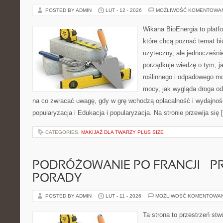
POSTED BY ADMIN
LUT - 12 - 2026
MOŻLIWOŚĆ KOMENTOWA
Wikana BioEnergia to platf
które chcą poznać temat bi
użyteczny, ale jednocześni
porządkuje wiedzę o tym, 
roślinnego i odpadowego mo
mocy, jak wygląda droga od 
na co zwracać uwagę, gdy w grę wchodzą opłacalność i wydajność
popularyzacja i Edukacja i popularyzacja. Na stronie przewija się 
CATEGORIES:
MAKIJAŻ DLA TWARZY PLUS SIZE
PODRÓŻOWANIE PO FRANCJI – 
PORADY
POSTED BY ADMIN
LUT - 11 - 2026
MOŻLIWOŚĆ KOMENTOWA
Ta strona to przestrzeń stw