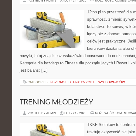
POSTED BY ADMIN
LUT - 24 - 2026
MOŻLIWOŚĆ KOMENTOWA
12ton.pl to przestrzeń dla 
sprawność, zmienić sylwetk
kolarstwo. To serwis, w kt
łączy się z dobrym samopo
celów jest praktyczne. Jeś
kierunków działania albo 
nawyki, tutaj znajdziesz wskazówki dopasowane do codzienności, 
Kategorie dla każdego to Fitness dla początkujących i Rower i ko
jest balans: […]
CATEGORIES:
INSPIRACJE DLA NAUCZYCIELI I WYCHOWAWCÓW
TRENING MŁODZIEŻY
POSTED BY ADMIN
LUT - 24 - 2026
MOŻLIWOŚĆ KOMENTOWA
TKKF Sieraków to centrum w
traktują aktywność nie jako