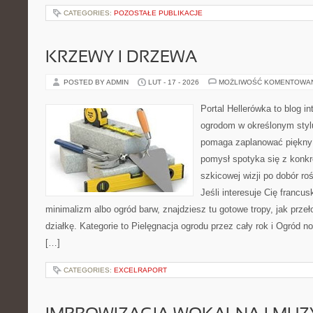
CATEGORIES:
POZOSTAŁE PUBLIKACJE
KRZEWY I DRZEWA
POSTED BY ADMIN
LUT - 17 - 2026
MOŻLIWOŚĆ KOMENTOWA
Portal Hellerówka to blog i
ogrodom w określonym styl
pomaga zaplanować piękny 
pomysł spotyka się z konkr
szkicowej wizji po dobór ro
Jeśli interesuje Cię francu
minimalizm albo ogród barw, znajdziesz tu gotowe tropy, jak przeł
działkę. Kategorie to Pielęgnacja ogrodu przez cały rok i Ogród no
[…]
CATEGORIES:
EXCELRAPORT