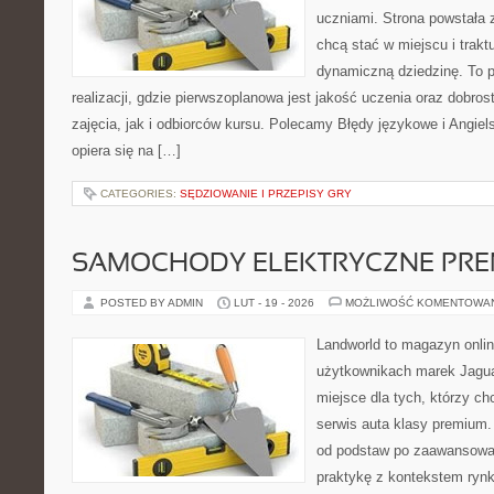
uczniami. Strona powstała 
chcą stać w miejscu i trakt
dynamiczną dziedzinę. To 
realizacji, gdzie pierwszoplanowa jest jakość uczenia oraz dobr
zajęcia, jak i odbiorców kursu. Polecamy Błędy językowe i Angiel
opiera się na […]
CATEGORIES:
SĘDZIOWANIE I PRZEPISY GRY
SAMOCHODY ELEKTRYCZNE PRE
POSTED BY ADMIN
LUT - 19 - 2026
MOŻLIWOŚĆ KOMENTOWA
Landworld to magazyn onli
użytkownikach marek Jagua
miejsce dla tych, którzy 
serwis auta klasy premium.
od podstaw po zaawansowan
praktykę z kontekstem rynk