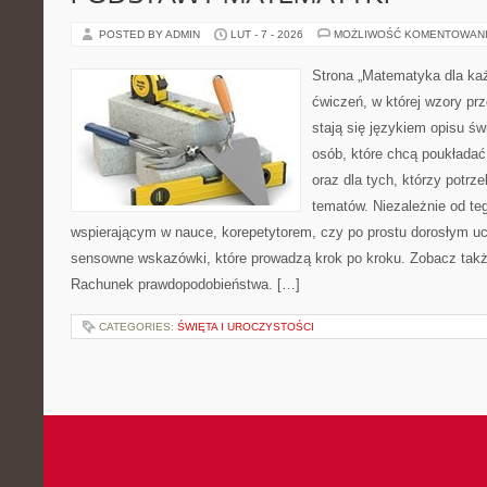
POSTED BY ADMIN
LUT - 7 - 2026
MOŻLIWOŚĆ KOMENTOWAN
Strona „Matematyka dla każ
ćwiczeń, w której wzory prz
stają się językiem opisu ś
osób, które chcą poukłada
oraz dla tych, którzy potrz
tematów. Niezależnie od te
wspierającym w nauce, korepetytorem, czy po prostu dorosłym uc
sensowne wskazówki, które prowadzą krok po kroku. Zobacz także
Rachunek prawdopodobieństwa. […]
CATEGORIES:
ŚWIĘTA I UROCZYSTOŚCI