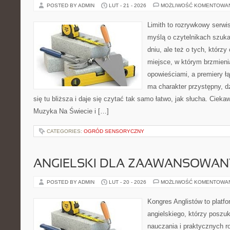
POSTED BY ADMIN
LUT - 21 - 2026
MOŻLIWOŚĆ KOMENTOWA
Limith to rozrywkowy serwi
myślą o czytelnikach szuka
dniu, ale też o tych, którz
miejsce, w którym brzmieni
opowieściami, a premiery ł
ma charakter przystępny, 
się tu bliższa i daje się czytać tak samo łatwo, jak słucha. Ciekaw
Muzyka Na Świecie i […]
CATEGORIES:
OGRÓD SENSORYCZNY
ANGIELSKI DLA ZAAWANSOWA
POSTED BY ADMIN
LUT - 20 - 2026
MOŻLIWOŚĆ KOMENTOWA
Kongres Anglistów to platf
angielskiego, którzy poszu
nauczania i praktycznych r