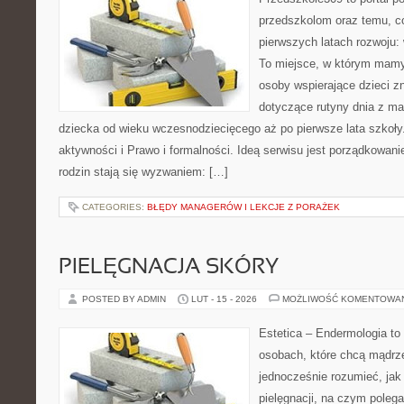
przedszkolom oraz temu, c
pierwszych latach rozwoju: 
To miejsce, w którym mamy
osoby wspierające dzieci z
dotyczące rutyny dnia z m
dziecka od wieku wczesnodziecięcego aż po pierwsze lata szkoły
aktywności i Prawo i formalności. Ideą serwisu jest porządkowanie
rodzin stają się wyzwaniem: […]
CATEGORIES:
BŁĘDY MANAGERÓW I LEKCJE Z PORAŻEK
PIELĘGNACJA SKÓRY
POSTED BY ADMIN
LUT - 15 - 2026
MOŻLIWOŚĆ KOMENTOWA
Estetica – Endermologia to 
osobach, które chcą mądrze
jednocześnie rozumieć, jak 
pielęgnacji, na czym polega