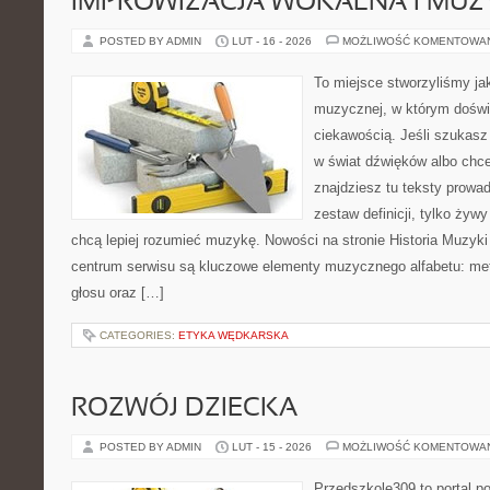
IMPROWIZACJA WOKALNA I MU
POSTED BY ADMIN
LUT - 16 - 2026
MOŻLIWOŚĆ KOMENTOWA
To miejsce stworzyliśmy ja
muzycznej, w którym doświ
ciekawością. Jeśli szukas
w świat dźwięków albo chc
znajdziesz tu teksty prowad
zestaw definicji, tylko żyw
chcą lepiej rozumieć muzykę. Nowości na stronie Historia Muzyki
centrum serwisu są kluczowe elementy muzycznego alfabetu: me
głosu oraz […]
CATEGORIES:
ETYKA WĘDKARSKA
ROZWÓJ DZIECKA
POSTED BY ADMIN
LUT - 15 - 2026
MOŻLIWOŚĆ KOMENTOWA
Przedszkole309 to portal p