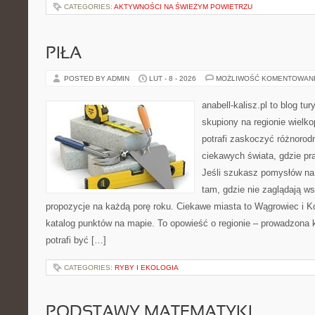
CATEGORIES:
AKTYWNOŚCI NA ŚWIEŻYM POWIETRZU
PIŁA
POSTED BY ADMIN
LUT - 8 - 2026
MOŻLIWOŚĆ KOMENTOWAN
anabell-kalisz.pl to blog t
skupiony na regionie wielko
potrafi zaskoczyć różnorodn
ciekawych świata, gdzie pra
Jeśli szukasz pomysłów na
tam, gdzie nie zaglądają ws
propozycje na każdą porę roku. Ciekawe miasta to Wągrowiec i Ko
katalog punktów na mapie. To opowieść o regionie – prowadzona 
potrafi być […]
CATEGORIES:
RYBY I EKOLOGIA
PODSTAWY MATEMATYKI