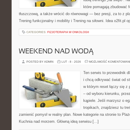
które pomagają zbudować f
tłuszczową, a także wrócić do równowagi — bez presji, za to z p
Trening funkcjonalny i mobility i Trening na siłowni. Idea o2fit.pl o
CATEGORIES:
FIZJOTERAPIA W ONKOLOGII
WEEKEND NAD WODĄ
POSTED BY ADMIN
LUT - 8 - 2026
MOŻLIWOŚĆ KOMENTOWAN
Ten serwis to przewodnik d
i chcą odkrywać świat od s
w którym reset łączy się 
– od wyboru kierunku, prze
kąpiele. Jeśli marzysz o e
tropikach, znajdziesz tu tr
zamienić pomysł w realny plan. Nowe kategorie na stronie to Plaże
Kuchnia nad morzem. Główną ideą serwisu […]