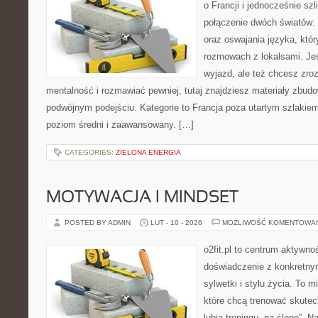
o Francji i jednocześnie szl
połączenie dwóch światów: 
oraz oswajania języka, któ
rozmowach z lokalsami. Jeś
wyjazd, ale też chcesz zro
mentalność i rozmawiać pewniej, tutaj znajdziesz materiały zbud
podwójnym podejściu. Kategorie to Francja poza utartym szlakiem
poziom średni i zaawansowany. […]
CATEGORIES:
ZIELONA ENERGIA
MOTYWACJA I MINDSET
POSTED BY ADMIN
LUT - 10 - 2026
MOŻLIWOŚĆ KOMENTOWA
o2fit.pl to centrum aktywnoś
doświadczenie z konkretny
sylwetki i stylu życia. To 
które chcą trenować skutecz
lubią treningu „na ślepo”. N