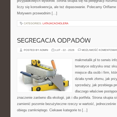
przypadkowych wyborów. Strona skupia się na pielęgnacji rozumia
liczy się konsekwencja, ale też dopasowanie. Polecamy Oriflame 
Motywem przewodnim […]
CATEGORIES:
LATAJACACHOLERA
SEGREGACJA ODPADÓW
POSTED BY ADMIN
LUT - 22 - 2026
MOŻLIWOŚĆ KOMENTOWA
makmetalik.pl to serwis in
tematyce odzysku oraz sku
miejsce dla osób i firm, któ
działa rynek złomu, jak pr
sprzedaży, jak przebiega p
dlaczego właściwe postęp
znaczenie zarówno dla ekologii, jak i dla portfela. Strona skupia s
zamienić pozornie bezużyteczne rzeczy w wartość, jednocześnie
obiegu zamkniętego. Ciekawe kategorie to […]