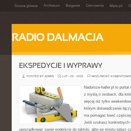
Archiwum
Bieganie
Giercownia
Strona główna
Mało pił
S
RADIO DALMACJA
EKSPEDYCJE I WYPRAWY
POSTED BY ADMIN
LUT - 26 - 2026
MOŻLIWOŚĆ KOMENTOWA
Nadorsze-haller.pl to portal
z myślą o osobach, dla któ
więcej niż tylko weekendo
którym doświadczenie łączy
ma pomagać łowić częściej 
Jeśli szukasz konkretnych
uporządkować swoje podejście do taktyki, albo po prostu lubisz c