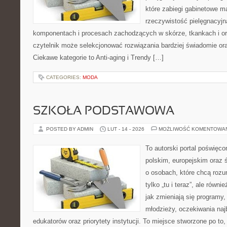
które zabiegi gabinetowe m
rzeczywistość pielęgnacyjn
komponentach i procesach zachodzących w skórze, tkankach i or
czytelnik może selekcjonować rozwiązania bardziej świadomie ora
Ciekawe kategorie to Anti-aging i Trendy […]
CATEGORIES:
MODA
SZKOŁA PODSTAWOWA
POSTED BY ADMIN
LUT - 14 - 2026
MOŻLIWOŚĆ KOMENTOWA
To autorski portal poświęco
polskim, europejskim oraz
o osobach, które chcą rozum
tylko „tu i teraz”, ale równ
jak zmieniają się programy,
młodzieży, oczekiwania naj
edukatorów oraz priorytety instytucji. To miejsce stworzone po to