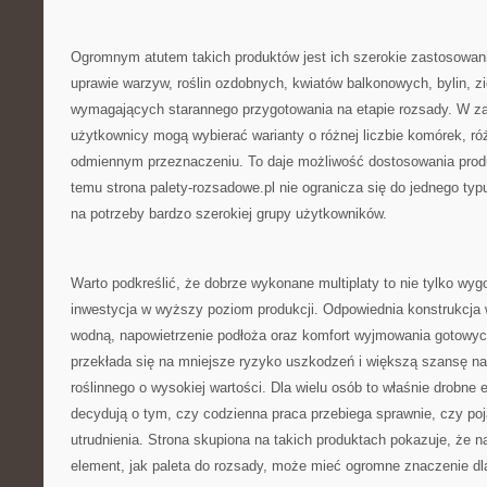
Ogromnym atutem takich produktów jest ich szerokie zastosowa
uprawie warzyw, roślin ozdobnych, kwiatów balkonowych, bylin, zi
wymagających starannego przygotowania na etapie rozsady. W za
użytkownicy mogą wybierać warianty o różnej liczbie komórek, ró
odmiennym przeznaczeniu. To daje możliwość dostosowania produk
temu strona palety-rozsadowe.pl nie ogranicza się do jednego typ
na potrzeby bardzo szerokiej grupy użytkowników.
Warto podkreślić, że dobrze wykonane multiplaty to nie tylko wygo
inwestycja w wyższy poziom produkcji. Odpowiednia konstrukcja
wodną, napowietrzenie podłoża oraz komfort wyjmowania gotowych
przekłada się na mniejsze ryzyko uszkodzeń i większą szansę na
roślinnego o wysokiej wartości. Dla wielu osób to właśnie drobn
decydują o tym, czy codzienna praca przebiega sprawnie, czy poj
utrudnienia. Strona skupiona na takich produktach pokazuje, że n
element, jak paleta do rozsady, może mieć ogromne znaczenie dl