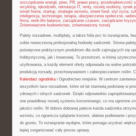
oszczędzanie energii
,
piwo
,
PR
,
prawo pracy
,
przedsiębiorczość 
recykling
,
rękodzieło
,
rekrutacja IT
,
renty
,
rozwój osobisty
,
rynek p
smart home
,
startup
,
strategie wzrostu
,
street food
,
styl życia
,
sz
inteligencja
,
technologie
,
terapia
,
ubezpieczenia społeczne
,
webin
firma
,
work-life balance
,
zarządzanie czasem
,
zarządzanie kryzy
Zrównoważone budownictwo
,
zrównoważony rozwój
Palety rozsadowe, multiplaty, a także folia pvc to rozwiązania, b
sobie nowoczesną profesjonalną hodowlę sadzonek. Strona palety
poświęcone praktycznym produktom dla osób zajmujących się upra
hobbystycznej, jak i towarowej. To przestrzeń, w której użyteczn
użytkowania, a każdy element oferty odpowiada na realne potrz
produkcją rozsady, przechowywaniem i zabezpieczaniem roślin. C
Kalendarz ogrodnika
i Ogrodnictwo miejskie. W centrum zainteres
wszystkim tace rozsadowe, które od lat stanowią podstawę w pr
zdrowych i silnych sadzonek. Dzięki odpowiednio zaprojektowan
one prawidłowy rozwój systemu korzeniowego, co ma ogromne zna
jakości roślin. W dobrze dobranej palecie każda sadzonka otrzym
wzrostu, co ogranicza splątanie korzeni, ułatwia podlewanie i pr
do gruntu. To rozwiązanie wydajne, które pomaga uzyskać większą
lepiej zorganizować cały proces uprawy.