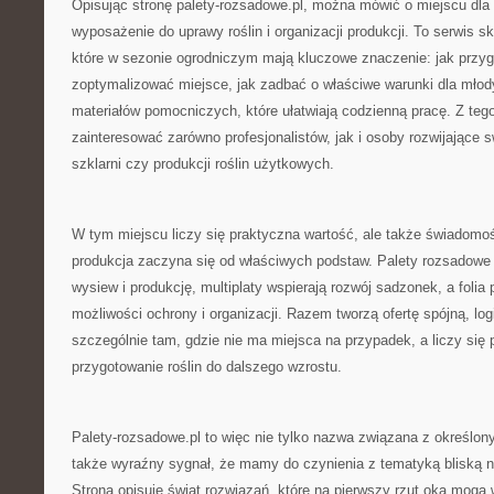
Opisując stronę palety-rozsadowe.pl, można mówić o miejscu dla 
wyposażenie do uprawy roślin i organizacji produkcji. To serwis 
które w sezonie ogrodniczym mają kluczowe znaczenie: jak przyg
zoptymalizować miejsce, jak zadbać o właściwe warunki dla młodyc
materiałów pomocniczych, które ułatwiają codzienną pracę. Z te
zainteresować zarówno profesjonalistów, jak i osoby rozwijające 
szklarni czy produkcji roślin użytkowych.
W tym miejscu liczy się praktyczna wartość, ale także świadomo
produkcja zaczyna się od właściwych podstaw. Palety rozsadow
wysiew i produkcję, multiplaty wspierają rozwój sadzonek, a folia
możliwości ochrony i organizacji. Razem tworzą ofertę spójną, log
szczególnie tam, gdzie nie ma miejsca na przypadek, a liczy się
przygotowanie roślin do dalszego wzrostu.
Palety-rozsadowe.pl to więc nie tylko nazwa związana z określo
także wyraźny sygnał, że mamy do czynienia z tematyką bliską
Strona opisuje świat rozwiązań, które na pierwszy rzut oka mogą 