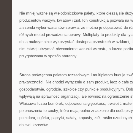
Nie mniej ważne są wielodoniczkowe palety, które cieszą się du
producentów warzyw, kwiatów i ziół. Ich konstrukcja pozwala na 
a szeroki wybór wariantów sprawia, że można je dopasować do ró
różnych metod prowadzenia uprawy. Multiplaty to produkty dla tych
chcą maksymalnie wykorzystać dostępną przestrzeń w szklarni, tu
nim łatwiej utrzymać równomierne warunki wzrostu, a każda part
przygotowana w sposób staranny.
Strona poświęcona paletom rozsadowym i multiplatom buduje swó
praktyczności. Nie chodzi wyłącznie o sam produkt, lecz o całe 
gospodarstwie, ogrodzie, szkółce czy punkcie produkcyjnym. Dobr
wpływają na sprawność organizacji, ale również na ograniczenie st
Właściwa liczba komórek, odpowiednia głębokość, trwałość mater
przenoszenia to cechy, które mają realne znaczenie dla osób pr
pomidora, ogórka, papryki, sałaty, kapusty, ziół, roślin ozdobny
drzew i krzewów.