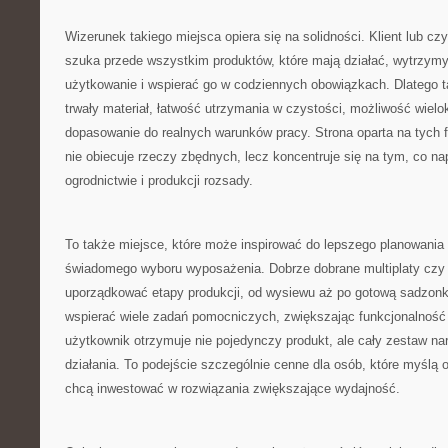
Wizerunek takiego miejsca opiera się na solidności. Klient lub czyt
szuka przede wszystkim produktów, które mają działać, wytrzym
użytkowanie i wspierać go w codziennych obowiązkach. Dlatego t
trwały materiał, łatwość utrzymania w czystości, możliwość wiel
dopasowanie do realnych warunków pracy. Strona oparta na tych fi
nie obiecuje rzeczy zbędnych, lecz koncentruje się na tym, co n
ogrodnictwie i produkcji rozsady.
To także miejsce, które może inspirować do lepszego planowania 
świadomego wyboru wyposażenia. Dobrze dobrane multiplaty czy 
uporządkować etapy produkcji, od wysiewu aż po gotową sadzonkę
wspierać wiele zadań pomocniczych, zwiększając funkcjonalność 
użytkownik otrzymuje nie pojedynczy produkt, ale cały zestaw na
działania. To podejście szczególnie cenne dla osób, które myślą o
chcą inwestować w rozwiązania zwiększające wydajność.