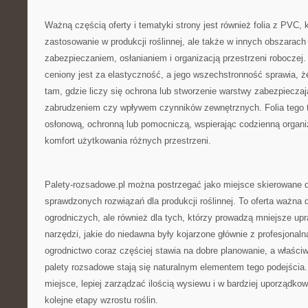
Ważną częścią oferty i tematyki strony jest również folia z PVC, 
zastosowanie w produkcji roślinnej, ale także w innych obszarac
zabezpieczaniem, osłanianiem i organizacją przestrzeni roboczej.
ceniony jest za elastyczność, a jego wszechstronność sprawia, ż
tam, gdzie liczy się ochrona lub stworzenie warstwy zabezpieczaj
zabrudzeniem czy wpływem czynników zewnętrznych. Folia tego t
osłonową, ochronną lub pomocniczą, wspierając codzienną organi
komfort użytkowania różnych przestrzeni.
Palety-rozsadowe.pl można postrzegać jako miejsce skierowane do
sprawdzonych rozwiązań dla produkcji roślinnej. To oferta ważna d
ogrodniczych, ale również dla tych, którzy prowadzą mniejsze up
narzędzi, jakie do niedawna były kojarzone głównie z profesjona
ogrodnictwo coraz częściej stawia na dobre planowanie, a właściw
palety rozsadowe stają się naturalnym elementem tego podejści
miejsce, lepiej zarządzać ilością wysiewu i w bardziej uporządk
kolejne etapy wzrostu roślin.