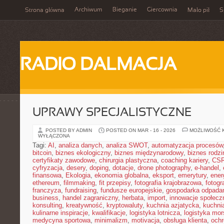
Archiwum
Bieganie
Giercownia
Strona główna
Mało pił
S
RADIO DALMACJA
UPRAWY SPECJALISTYCZNE
POSTED BY ADMIN
POSTED ON MAR - 16 - 2026
MOŻLIWOŚĆ 
WYŁĄCZONA
Tagi:
AI
,
analiza danych
,
analiza SWOT
,
automatyzacja procesów
bitcoin
,
biznes ekologiczny
,
biznes międzynarodowy
,
biznes rodzi
certyfikaty zawodowe
,
chirurgia plastyczna
,
coaching kariery
,
CS
cyfryzacja
,
desery
,
doping
,
dotacje
,
drone photography
,
e-handel
,
finansowa
,
Ekologia
,
ekonomia globalna
,
eksport
,
emerytury
,
ener
ethereum
,
filmmaking
,
fit przepisy
,
fotografia krajobrazowa
,
fotogr
franczyza
,
fundraising
,
fundusze europejskie
,
gospodarka odpada
business
,
handel zagraniczny
,
herbata
,
import
,
innowacje społecz
konsulting
,
kreatywność
,
kryptowaluty
,
kuchnia azjatycka
,
kuchni
kulinarne inspiracje
,
kwalifikacje
,
logistyka lotnicza
,
logistyka mo
medycyna sportowa
,
minimalizm
,
motivacja
,
obsługa klienta
,
ochr