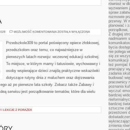
również w db
wyzwaniem j
spraw załatw
rozmowie prz
A
przerwy. W 
planować i z
porządkowi,
ROZWÓJ
2026
MOŻLIWOŚĆ KOMENTOWANIA
ZOSTAŁA WYŁĄCZONA
Z drugiej st
DZIECKA
nadmiarem s
Przedszkole309 to portal poświęcony opiece żłobkowej,
komunikatora
bycia dostęp
przedszkolom oraz temu, co najważniejsze w
nie polega w
się ze wszys
pierwszych latach rozwoju: wczesnej edukacji szkolnej.
komunikacji
To miejsce, w którym mamy i tatusiowie, wychowawcy i
też pomijać 
pracujący w
osoby wspierające dzieci znajdą praktyczne wskazówki
zadania skut
dotyczące rutyny dnia z maluchem oraz dojrzewania
budować więź
pracownicy m
ego aż po pierwsze lata szkoły. Zobacz także Zabawy i
poznania kult
wyczuć emocj
Ideą serwisu jest porządkowanie tematów, które dla wielu
bardziej wid
nieformalnyc
bardziej świ
sztuczne zab
I LEKCJE Z PORAŻEK
przestrzeni 
doświadczeni
wykraczający
zmienia równ
ÓRY
przestaje po