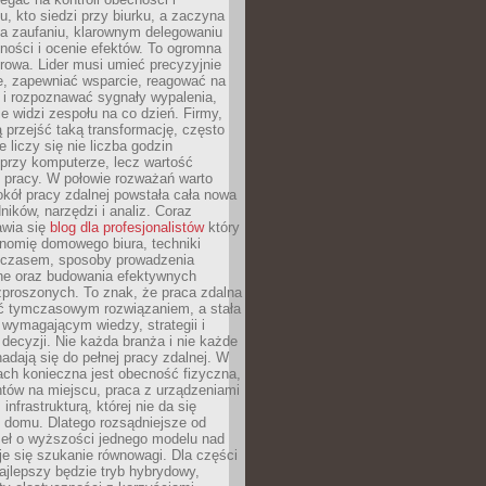
, kto siedzi przy biurku, a zaczyna
na zaufaniu, klarownym delegowaniu
ności i ocenie efektów. To ogromna
rowa. Lider musi umieć precyzyjnie
e, zapewniać wsparcie, reagować na
 i rozpoznawać sygnały wypalenia,
nie widzi zespołu na co dzień. Firmy,
ią przejść taką transformację, często
 liczy się nie liczba godzin
przy komputerze, lecz wartość
 pracy. W połowie rozważań warto
kół pracy zdalnej powstała cała nowa
dników, narzędzi i analiz. Coraz
awia się
blog dla profesjonalistów
który
nomię domowego biura, techniki
 czasem, sposoby prowadzenia
ine oraz budowania efektywnych
zproszonych. To znak, że praca zdalna
yć tymczasowym rozwiązaniem, a stała
wymagającym wiedzy, strategii i
ecyzji. Nie każda branża i nie każde
adają się do pełnej pracy zdalnej. W
ch konieczna jest obecność fizyczna,
ntów na miejscu, praca z urządzeniami
 infrastrukturą, której nie da się
 domu. Dlatego rozsądniejsze od
seł o wyższości jednego modelu nad
e się szukanie równowagi. Dla części
najlepszy będzie tryb hybrydowy,