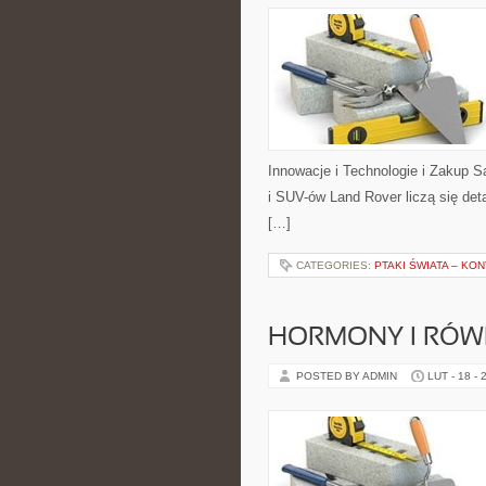
Innowacje i Technologie i Zakup
i SUV-ów Land Rover liczą się det
[…]
CATEGORIES:
PTAKI ŚWIATA – KO
HORMONY I RÓ
POSTED BY ADMIN
LUT - 18 - 