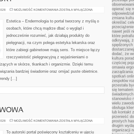
obserwowaniu
opierać się 
PIELĘGNACJA
2026
MOŻLIWOŚĆ KOMENTOWANIA
ZOSTAŁA WYŁĄCZONA
SKÓRY
odpowiedzial
zmiana kultu
Estetica – Endermologia to portal tworzony z myślą o
określać cel
przeciążenie
osobach, które chcą mądrze dbać o wygląd i
nawet jeśli 
jednocześnie rozumieć, jak działają produkty do
które potraf
odkrywają, że
pielęgnacji, na czym polega estetyka lekarska oraz
spędzonych 
dostarczanej
które zabiegi gabinetowe mają sens. To miejsce łączy
dodać, że wo
rzeczywistość pielęgnacyjną z wyjaśnieniami o
kultura pora
częściej poj
ących w skórze, tkankach i organizmie. Dzięki temu
omawia ergo
iązania bardziej świadomie oraz omijać puste obietnice.
zarządzania
spotkań onl
Trendy […]
zespołów ro
przestała b
się tematem 
świadomych d
stanowisko n
wielu zawoda
obsługa klie
AWOWA
lub kontakt z
przenieść do
SZKOŁA
prostych ha
2026
MOŻLIWOŚĆ KOMENTOWANIA
ZOSTAŁA WYŁĄCZONA
PODSTAWOWA
drugim wydaj
organizacji 
To autorski portal poświęcony kształceniu w ujęciu