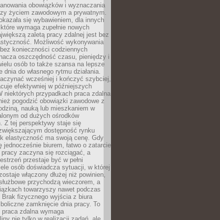
lanowania obowiązków i wyznaczania
dzy życiem zawodowym a prywatnym.
okazała się wybawieniem, dla innych
które wymaga zupełnie nowych
większą zaletą pracy zdalnej jest bez
lastyczność. Możliwość wykonywania
bez konieczności codziennych
nacza oszczędność czasu, pieniędzy i
 wielu osób to także szansa na lepsze
 dnia do własnego rytmu działania.
aczynać wcześniej i kończyć szybciej,
acuje efektywniej w późniejszych
W niektórych przypadkach praca zdalna
nież pogodzić obowiązki zawodowe z
rodziną, nauką lub mieszkaniem w
alonym od dużych ośrodków
 Z tej perspektywy staje się
zwiększającym dostępność rynku
ak elastyczność ma swoją cenę. Gdy
ę jednocześnie biurem, łatwo o zatarcie
 pracy zaczyna się rozciągać, a
estrzeń przestaje być w pełni
ele osób doświadcza sytuacji, w której
ostaje włączony dłużej niż powinien,
służbowe przychodzą wieczorem, a
iązkach towarzyszy nawet podczas
Brak fizycznego wyjścia z biura
boliczne zamknięcie dnia pracy. To
e praca zdalna wymaga
ny nie tylko w realizacji zadań, ale