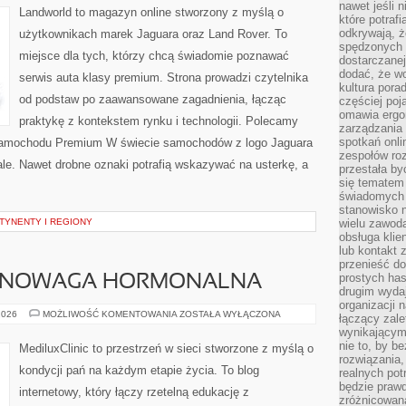
nawet jeśli 
Landworld to magazyn online stworzony z myślą o
które potraf
odkrywają, że
użytkownikach marek Jaguara oraz Land Rover. To
spędzonych 
miejsce dla tych, którzy chcą świadomie poznawać
dostarczanej
dodać, że wo
serwis auta klasy premium. Strona prowadzi czytelnika
kultura pora
od podstaw po zaawansowane zagadnienia, łącząc
częściej poj
omawia ergo
praktykę z kontekstem rynku i technologii. Polecamy
zarządzania
spotkań onl
 Samochodu Premium W świecie samochodów z logo Jaguara
zespołów ro
ale. Nawet drobne oznaki potrafią wskazywać na usterkę, a
przestała b
się tematem 
świadomych d
stanowisko n
NTYNENTY I REGIONY
wielu zawoda
obsługa klie
lub kontakt z
przenieść do
prostych ha
WNOWAGA HORMONALNA
drugim wydaj
organizacji 
HORMONY
2026
MOŻLIWOŚĆ KOMENTOWANIA
ZOSTAŁA WYŁĄCZONA
łączący zale
I
wynikającym
RÓWNOWAGA
HORMONALNA
nie to, by b
MediluxClinic to przestrzeń w sieci stworzone z myślą o
rozwiązania
kondycji pań na każdym etapie życia. To blog
realnych pot
będzie prawd
internetowy, który łączy rzetelną edukację z
zróżnicowan