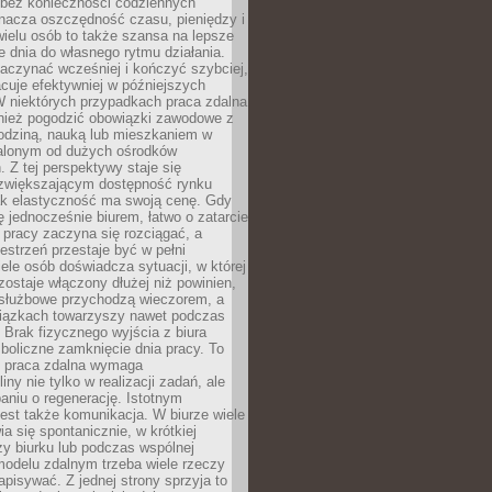
bez konieczności codziennych
nacza oszczędność czasu, pieniędzy i
 wielu osób to także szansa na lepsze
 dnia do własnego rytmu działania.
aczynać wcześniej i kończyć szybciej,
acuje efektywniej w późniejszych
W niektórych przypadkach praca zdalna
nież pogodzić obowiązki zawodowe z
rodziną, nauką lub mieszkaniem w
alonym od dużych ośrodków
 Z tej perspektywy staje się
zwiększającym dostępność rynku
ak elastyczność ma swoją cenę. Gdy
ę jednocześnie biurem, łatwo o zatarcie
 pracy zaczyna się rozciągać, a
estrzeń przestaje być w pełni
ele osób doświadcza sytuacji, w której
ostaje włączony dłużej niż powinien,
służbowe przychodzą wieczorem, a
iązkach towarzyszy nawet podczas
Brak fizycznego wyjścia z biura
boliczne zamknięcie dnia pracy. To
e praca zdalna wymaga
ny nie tylko w realizacji zadań, ale
aniu o regenerację. Istotnym
est także komunikacja. W biurze wiele
ia się spontanicznie, w krótkiej
y biurku lub podczas wspólnej
modelu zdalnym trzeba wiele rzeczy
apisywać. Z jednej strony sprzyja to