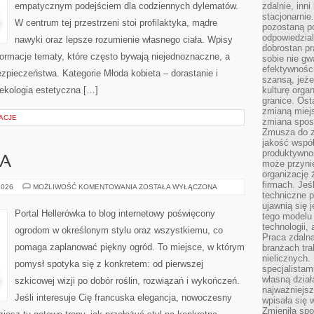
empatycznym podejściem dla codziennych dylematów.
zdalnie, inn
stacjonarni
W centrum tej przestrzeni stoi profilaktyka, mądre
pozostaną po
odpowiedzial
nawyki oraz lepsze rozumienie własnego ciała. Wpisy
dobrostan p
ormacje tematy, które często bywają niejednoznaczne, a
sobie nie gw
efektywnośc
zpieczeństwa. Kategorie Młoda kobieta – dorastanie i
szansą, jeże
nekologia estetyczna […]
kulturę orga
granice. Ost
zmianą miej
ACJE
zmiana sposo
Zmusza do z
jakość współp
produktywnoś
WA
może przyni
organizację ż
firmach. Jeś
KRZEWY
2026
MOŻLIWOŚĆ KOMENTOWANIA
ZOSTAŁA WYŁĄCZONA
I
techniczne p
DRZEWA
ujawnią się 
Portal Hellerówka to blog internetowy poświęcony
tego modelu
technologii, 
ogrodom w określonym stylu oraz wszystkiemu, co
Praca zdalna
pomaga zaplanować piękny ogród. To miejsce, w którym
branżach tra
nielicznych.
pomysł spotyka się z konkretem: od pierwszej
specjalista
własną dział
szkicowej wizji po dobór roślin, rozwiązań i wykończeń.
najważniejsz
Jeśli interesuje Cię francuska elegancja, nowoczesny
wpisała się 
Zmieniła spo