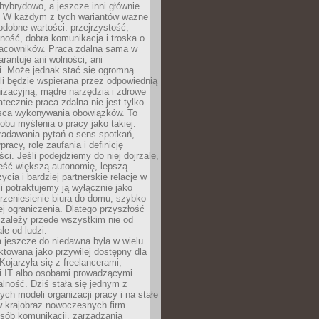
i hybrydowo, a jeszcze inni głównie
e. W każdym z tych wariantów ważne
dobne wartości: przejrzystość,
ność, dobra komunikacja i troska o
racowników. Praca zdalna sama w
arantuje ani wolności, ani
i. Może jednak stać się ogromną
li będzie wspierana przez odpowiednią
nizacyjną, mądre narzędzia i zdrowe
atecznie praca zdalna nie jest tylko
sca wykonywania obowiązków. To
bu myślenia o pracy jako takiej.
adawania pytań o sens spotkań,
racy, rolę zaufania i definicję
ci. Jeśli podejdziemy do niej dojrzale,
eść większą autonomię, lepszą
ycia i bardziej partnerskie relacje w
li potraktujemy ją wyłącznie jako
rzeniesienie biura do domu, szybko
jej ograniczenia. Dlatego przyszłość
 zależy przede wszystkim nie od
ale od ludzi.
 jeszcze do niedawna była w wielu
ktowana jako przywilej dostępny dla
 Kojarzyła się z freelancerami,
mi IT albo osobami prowadzącymi
alność. Dziś stała się jednym z
ych modeli organizacji pracy i na stałe
w krajobraz nowoczesnych firm.
sób komunikacji, zarządzania