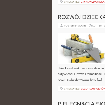
CATEGORIES:
ETYKA WĘDKARSKA
ROZWÓJ DZIECK
POSTED BY ADMIN
LUT - 15 - 
dziecka od wieku wczesnodziecięc
aktywności i Prawo i formalności. 
rodzin stają się wyzwaniem: […]
CATEGORIES:
BŁĘDY MANAGERÓW 
PIELĘGNACJA SK