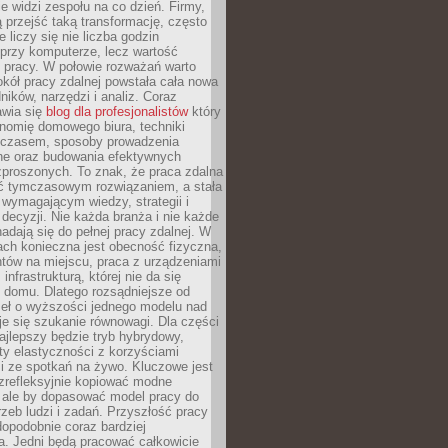
nie widzi zespołu na co dzień. Firmy,
ią przejść taką transformację, często
 liczy się nie liczba godzin
przy komputerze, lecz wartość
 pracy. W połowie rozważań warto
kół pracy zdalnej powstała cała nowa
dników, narzędzi i analiz. Coraz
awia się
blog dla profesjonalistów
który
nomię domowego biura, techniki
 czasem, sposoby prowadzenia
ine oraz budowania efektywnych
zproszonych. To znak, że praca zdalna
yć tymczasowym rozwiązaniem, a stała
wymagającym wiedzy, strategii i
ecyzji. Nie każda branża i nie każde
adają się do pełnej pracy zdalnej. W
ch konieczna jest obecność fizyczna,
ntów na miejscu, praca z urządzeniami
 infrastrukturą, której nie da się
 domu. Dlatego rozsądniejsze od
seł o wyższości jednego modelu nad
e się szukanie równowagi. Dla części
najlepszy będzie tryb hybrydowy,
ty elastyczności z korzyściami
i ze spotkań na żywo. Kluczowe jest
ezrefleksyjnie kopiować modne
, ale by dopasować model pracy do
rzeb ludzi i zadań. Przyszłość pracy
opodobnie coraz bardziej
a. Jedni będą pracować całkowicie