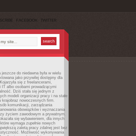
SCRIBE
FACEBOOK
TWITTER
 jeszcze do niedawna była w wielu
ktowana jako przywilej dostępny dla
 Kojarzyła się z freelancerami,
mi IT albo osobami prowadzącymi
alność. Dziś stała się jednym z
ych modeli organizacji pracy i na stałe
w krajobraz nowoczesnych firm.
sób komunikacji, zarządzania
lanowania obowiązków i wyznaczania
dzy życiem zawodowym a prywatnym.
okazała się wybawieniem, dla innych
które wymaga zupełnie nowych
większą zaletą pracy zdalnej jest bez
lastyczność. Możliwość wykonywania