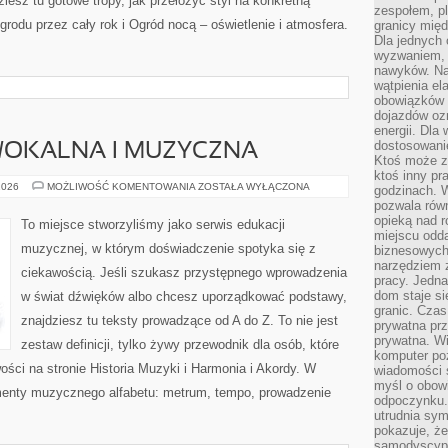
iesz tu gotowe tropy, jak przełożyć styl na konkretną
zespołem, p
ogrodu przez cały rok i Ogród nocą – oświetlenie i atmosfera.
granicy mię
Dla jednych 
wyzwaniem, 
nawyków. Naj
wątpienia e
obowiązków 
dojazdów oz
energii. Dla
dostosowanie
WOKALNA I MUZYCZNA
Ktoś może z
ktoś inny pr
IMPROWIZACJA
2026
MOŻLIWOŚĆ KOMENTOWANIA
ZOSTAŁA WYŁĄCZONA
godzinach. 
WOKALNA
pozwala rów
I
MUZYCZNA
opieką nad 
To miejsce stworzyliśmy jako serwis edukacji
miejscu odd
muzycznej, w którym doświadczenie spotyka się z
biznesowych.
narzędziem 
ciekawością. Jeśli szukasz przystępnego wprowadzenia
pracy. Jedn
dom staje si
w świat dźwięków albo chcesz uporządkować podstawy,
granic. Czas
znajdziesz tu teksty prowadzące od A do Z. To nie jest
prywatna prz
prywatna. Wi
zestaw definicji, tylko żywy przewodnik dla osób, które
komputer poz
ści na stronie Historia Muzyki i Harmonia i Akordy. W
wiadomości 
myśl o obow
menty muzycznego alfabetu: metrum, tempo, prowadzenie
odpoczynku. 
utrudnia sym
pokazuje, ż
samodyscypli