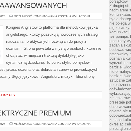
porządkowi,
 ZAAWANSOWANYCH
Z drugiej st
nadmiarem s
komunikatora
ANGIELSKI
2026
MOŻLIWOŚĆ KOMENTOWANIA
ZOSTAŁA WYŁĄCZONA
bycia dostęp
DLA
ZAAWANSOWANYCH
nie polega w
Kongres Anglistów to platforma dla metodyków języka
się ze wszys
komunikacji
angielskiego, którzy poszukują nowoczesnych strategii
też pomijać 
pracujący w
nauczania i praktycznych rozwiązań do pracy z
zadania skut
uczniami. Strona powstała z myślą o osobach, które nie
budować więź
pracownicy m
chcą stać w miejscu i traktują dydaktykę jako
poznania kult
dynamiczną dziedzinę. To punkt styku pomysłów i
wyczuć emocj
bardziej wid
 jest jakość uczenia oraz dobrostan zarówno prowadzących
nieformalnyc
bardziej świ
lecamy Błędy językowe i Angielski z muzyki. Idea strony
sztuczne zab
przestrzeni 
doświadczeni
wykraczający
EPISY GRY
zmienia równ
przestaje po
obserwowaniu
opierać się 
KTRYCZNE PREMIUM
odpowiedzial
zmiana kultu
SAMOCHODY
określać cel
2026
MOŻLIWOŚĆ KOMENTOWANIA
ZOSTAŁA WYŁĄCZONA
ELEKTRYCZNE
przeciążenie
PREMIUM