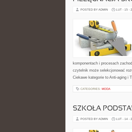
POSTED BY ADMIN
LUT - 15 - 
komponentach i procesach zachodz
czytelnik może selekcjonować rozw
Ciekawe kategorie to Anti-aging i 
CATEGORIES:
MODA
SZKOŁA PODST
POSTED BY ADMIN
LUT - 14 - 