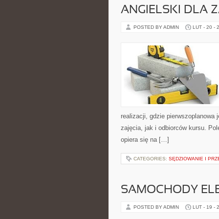
ANGIELSKI DLA
POSTED BY ADMIN
LUT - 20 - 
realizacji, gdzie pierwszoplanowa
zajęcia, jak i odbiorców kursu. Po
opiera się na […]
CATEGORIES:
SĘDZIOWANIE I PRZ
SAMOCHODY ELE
POSTED BY ADMIN
LUT - 19 - 