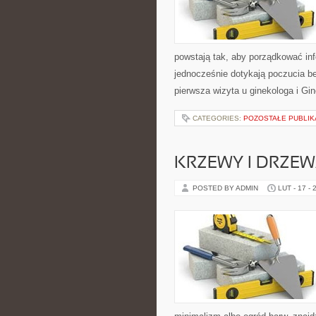
powstają tak, aby porządkować inf
jednocześnie dotykają poczucia be
pierwsza wizyta u ginekologa i Gi
CATEGORIES:
POZOSTAŁE PUBLIK
KRZEWY I DRZE
POSTED BY ADMIN
LUT - 17 - 