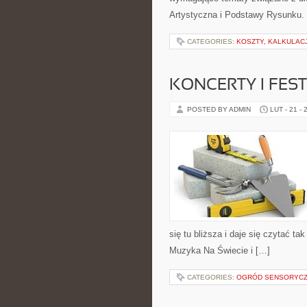
Artystyczna i Podstawy Rysunku. W
CATEGORIES:
KOSZTY, KALKULAC
KONCERTY I FES
POSTED BY ADMIN
LUT - 21 - 
się tu bliższa i daje się czytać ta
Muzyka Na Świecie i […]
CATEGORIES:
OGRÓD SENSORYC