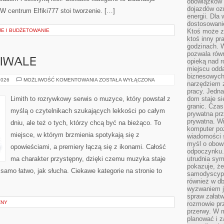
obowiązków 
dojazdów oz
 centrum Elfiki777 stoi tworzenie. […]
energii. Dla
dostosowanie
JE I BUDŻETOWANIE
Ktoś może z
ktoś inny pr
godzinach. 
pozwala rów
TIWALE
opieką nad 
miejscu odd
biznesowych.
KONCERTY
2026
MOŻLIWOŚĆ KOMENTOWANIA
ZOSTAŁA WYŁĄCZONA
narzędziem 
I
FESTIWALE
pracy. Jedn
Limith to rozrywkowy serwis o muzyce, który powstał z
dom staje si
granic. Czas
myślą o czytelnikach szukających lekkości po całym
prywatna prz
prywatna. Wi
dniu, ale też o tych, którzy chcą być na bieżąco. To
komputer poz
miejsce, w którym brzmienia spotykają się z
wiadomości 
myśl o obow
opowieściami, a premiery łączą się z ikonami. Całość
odpoczynku. 
ma charakter przystępny, dzięki czemu muzyka staje
utrudnia sym
pokazuje, ż
k samo łatwo, jak słucha. Ciekawe kategorie na stronie to
samodyscypli
również w db
wyzwaniem j
spraw załatw
ZNY
rozmowie prz
przerwy. W 
planować i z