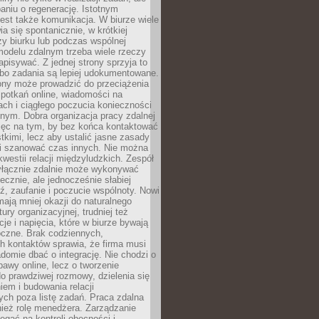
aniu o regenerację. Istotnym
est także komunikacja. W biurze wiele
ia się spontanicznie, w krótkiej
y biurku lub podczas wspólnej
modelu zdalnym trzeba wiele rzeczy
apisywać. Z jednej strony sprzyja to
 bo zadania są lepiej udokumentowane.
rony może prowadzić do przeciążenia
potkań online, wiadomości na
ch i ciągłego poczucia konieczności
nym. Dobra organizacja pracy zdalnej
ięc na tym, by bez końca kontaktować
tkimi, lecz aby ustalić jasne zasady
 i szanować czas innych. Nie można
kwestii relacji międzyludzkich. Zespół
yłącznie zdalnie może wykonywać
ecznie, ale jednocześnie słabiej
, zaufanie i poczucie wspólnoty. Nowi
ają mniej okazji do naturalnego
ury organizacyjnej, trudniej też
e i napięcia, które w biurze bywają
oczne. Brak codziennych,
h kontaktów sprawia, że firma musi
adomie dbać o integrację. Nie chodzi o
awy online, lecz o tworzenie
do prawdziwej rozmowy, dzielenia się
em i budowania relacji
ch poza listę zadań. Praca zdalna
ież rolę menedżera. Zarządzanie
legać na kontroli obecności i