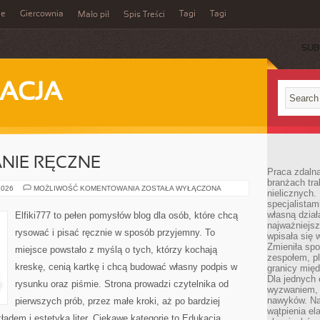
ie
Giercownia
Tagi
Tagi
Mało pił
Spis Treści
SUB
ACJA
NIE RĘCZNE
Praca zdalna
branżach tra
KREATYWNE
2026
MOŻLIWOŚĆ KOMENTOWANIA
ZOSTAŁA WYŁĄCZONA
nielicznych.
PISANIE
specjalista
RĘCZNE
własną dział
Elfiki777 to pełen pomysłów blog dla osób, które chcą
najważniejsz
rysować i pisać ręcznie w sposób przyjemny. To
wpisała się 
Zmieniła spo
miejsce powstało z myślą o tych, którzy kochają
zespołem, p
kreskę, cenią kartkę i chcą budować własny podpis w
granicy mię
Dla jednych 
rysunku oraz piśmie. Strona prowadzi czytelnika od
wyzwaniem, 
nawyków. Naj
pierwszych prób, przez małe kroki, aż po bardziej
wątpienia e
dem i estetyką liter. Ciekawe kategorie to Edukacja