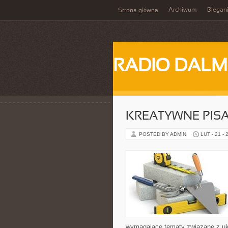
Archiwum
Biegan
Strona główna
RADIO DALM
KREATYWNE PISA
POSTED BY ADMIN
LUT - 21 - 
wymagające tematy związane z ukła