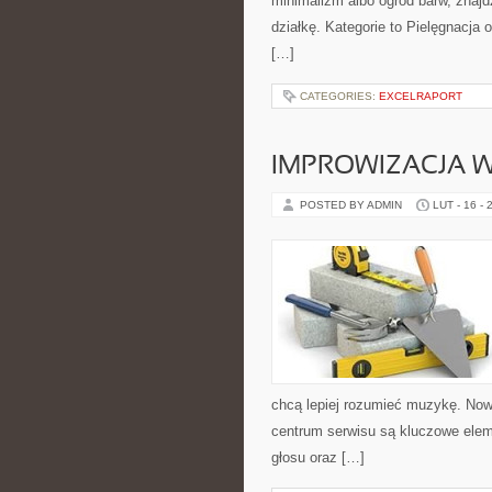
minimalizm albo ogród barw, znajdz
działkę. Kategorie to Pielęgnacja 
[…]
CATEGORIES:
EXCELRAPORT
IMPROWIZACJA 
POSTED BY ADMIN
LUT - 16 - 
chcą lepiej rozumieć muzykę. Nowo
centrum serwisu są kluczowe ele
głosu oraz […]