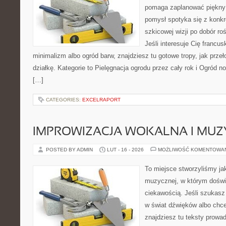
pomaga zaplanować piękny 
pomysł spotyka się z konkr
szkicowej wizji po dobór ro
Jeśli interesuje Cię francu
minimalizm albo ogród barw, znajdziesz tu gotowe tropy, jak przeł
działkę. Kategorie to Pielęgnacja ogrodu przez cały rok i Ogród no
[…]
CATEGORIES:
EXCELRAPORT
IMPROWIZACJA WOKALNA I MU
POSTED BY ADMIN
LUT - 16 - 2026
MOŻLIWOŚĆ KOMENTOWA
To miejsce stworzyliśmy ja
muzycznej, w którym doświ
ciekawością. Jeśli szukas
w świat dźwięków albo chc
znajdziesz tu teksty prowad