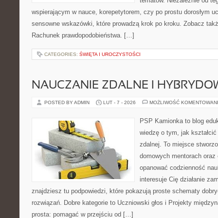
tematów. Niezależnie od te
wspierającym w nauce, korepetytorem, czy po prostu dorosłym uc
sensowne wskazówki, które prowadzą krok po kroku. Zobacz także
Rachunek prawdopodobieństwa. […]
CATEGORIES:
ŚWIĘTA I UROCZYSTOŚCI
NAUCZANIE ZDALNE I HYBRYDO
POSTED BY ADMIN
LUT - 7 - 2026
MOŻLIWOŚĆ KOMENTOWAN
PSP Kamionka to blog eduk
wiedzę o tym, jak kształcić
zdalnej. To miejsce stworz
domowych mentorach oraz e
opanować codzienność nauki
interesuje Cię działanie za
znajdziesz tu podpowiedzi, które pokazują proste schematy dob
rozwiązań. Dobre kategorie to Uczniowski głos i Projekty międzyn
prosta: pomagać w przejściu od […]