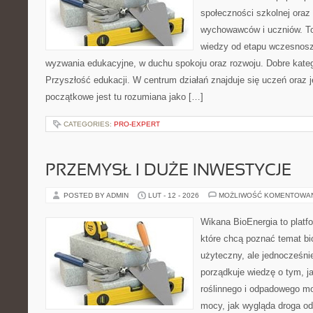
społeczności szkolnej oraz
wychowawców i uczniów. To
wiedzy od etapu wczesnosz
wyzwania edukacyjne, w duchu spokoju oraz rozwoju. Dobre kateg
Przyszłość edukacji. W centrum działań znajduje się uczeń oraz 
początkowe jest tu rozumiana jako […]
CATEGORIES:
PRO-EXPERT
PRZEMYSŁ I DUŻE INWESTYCJE
POSTED BY ADMIN
LUT - 12 - 2026
MOŻLIWOŚĆ KOMENTOWA
Wikana BioEnergia to platf
które chcą poznać temat bi
użyteczny, ale jednocześni
porządkuje wiedzę o tym, 
roślinnego i odpadowego mo
mocy, jak wygląda droga od 