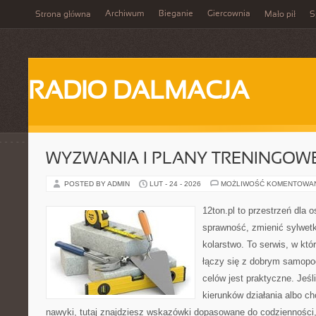
Archiwum
Bieganie
Giercownia
Strona główna
Mało pił
S
RADIO DALMACJA
WYZWANIA I PLANY TRENINGOW
POSTED BY ADMIN
LUT - 24 - 2026
MOŻLIWOŚĆ KOMENTOWA
12ton.pl to przestrzeń dla 
sprawność, zmienić sylwetk
kolarstwo. To serwis, w kt
łączy się z dobrym samopo
celów jest praktyczne. Jeś
kierunków działania albo 
nawyki, tutaj znajdziesz wskazówki dopasowane do codzienności, 