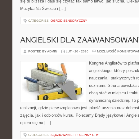
się tu bliższa i daje się czytać tak samo łatwo, jak słucha. Ciekaw
Muzyka Na Świecie i […]
CATEGORIES:
OGRÓD SENSORYCZNY
ANGIELSKI DLA ZAAWANSOWA
POSTED BY ADMIN
LUT - 20 - 2026
MOŻLIWOŚĆ KOMENTOWA
Kongres Anglistów to platf
angielskiego, którzy poszu
nauczania i praktycznych r
uczniami. Strona powstała 
chcą stać w miejscu i trakt
dynamiczną dziedzinę. To 
realizacji, gdzie pierwszoplanowa jest jakość uczenia oraz dobr
zajęcia, jak i odbiorców kursu. Polecamy Błędy językowe i Angiel
opiera się na […]
CATEGORIES:
SĘDZIOWANIE I PRZEPISY GRY