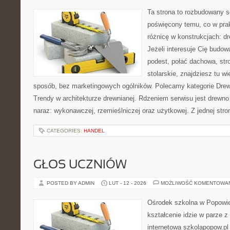
Ta strona to rozbudowany s
poświęcony temu, co w prak
różnicę w konstrukcjach: d
Jeżeli interesuje Cię budo
podest, połać dachowa, str
stolarskie, znajdziesz tu 
sposób, bez marketingowych ogólników. Polecamy kategorie Drewn
Trendy w architekturze drewnianej. Rdzeniem serwisu jest drewno
naraz: wykonawczej, rzemieślniczej oraz użytkowej. Z jednej st
CATEGORIES:
HANDEL
GŁOS UCZNIÓW
POSTED BY ADMIN
LUT - 12 - 2026
MOŻLIWOŚĆ KOMENTOWA
Ośrodek szkolna w Popowie
kształcenie idzie w parze 
internetowa szkolapopow.pl