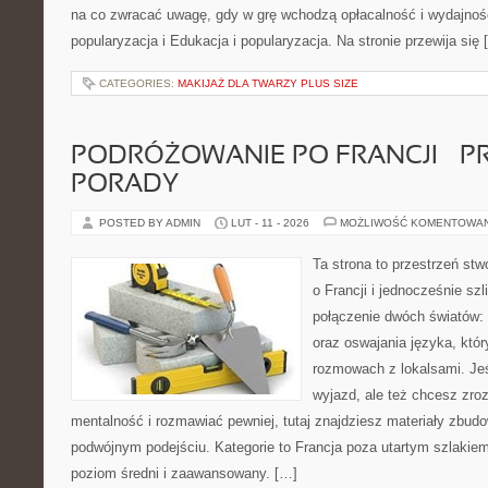
na co zwracać uwagę, gdy w grę wchodzą opłacalność i wydajność
popularyzacja i Edukacja i popularyzacja. Na stronie przewija się 
CATEGORIES:
MAKIJAŻ DLA TWARZY PLUS SIZE
PODRÓŻOWANIE PO FRANCJI – 
PORADY
POSTED BY ADMIN
LUT - 11 - 2026
MOŻLIWOŚĆ KOMENTOWA
Ta strona to przestrzeń stw
o Francji i jednocześnie szl
połączenie dwóch światów: 
oraz oswajania języka, któ
rozmowach z lokalsami. Jeś
wyjazd, ale też chcesz zro
mentalność i rozmawiać pewniej, tutaj znajdziesz materiały zbud
podwójnym podejściu. Kategorie to Francja poza utartym szlakiem
poziom średni i zaawansowany. […]