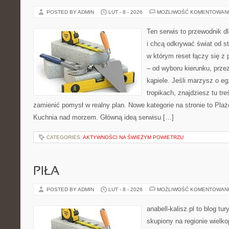
POSTED BY ADMIN
LUT - 8 - 2026
MOŻLIWOŚĆ KOMENTOWAN
Ten serwis to przewodnik d
i chcą odkrywać świat od s
w którym reset łączy się 
– od wyboru kierunku, prze
kąpiele. Jeśli marzysz o e
tropikach, znajdziesz tu tr
zamienić pomysł w realny plan. Nowe kategorie na stronie to Plaże
Kuchnia nad morzem. Główną ideą serwisu […]
CATEGORIES:
AKTYWNOŚCI NA ŚWIEŻYM POWIETRZU
PIŁA
POSTED BY ADMIN
LUT - 8 - 2026
MOŻLIWOŚĆ KOMENTOWAN
anabell-kalisz.pl to blog t
skupiony na regionie wielko