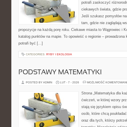
potrafi zaskoczyć różnorodn
ciekawych świata, gdzie pra
Jeśli szukasz pomysłów na
tam, gdzie nie zaglądają ws
propozycje na każdą porę roku. Ciekawe miasta to Wągrowiec i Ko
katalog punktów na mapie. To opowieść o regionie – prowadzona 
potrafi być […]
CATEGORIES:
RYBY I EKOLOGIA
PODSTAWY MATEMATYKI
POSTED BY ADMIN
LUT - 7 - 2026
MOŻLIWOŚĆ KOMENTOWAN
Strona „Matematyka dla każ
ćwiczeń, w której wzory prz
stają się językiem opisu ś
osób, które chcą poukłada
oraz dla tych, którzy potrz