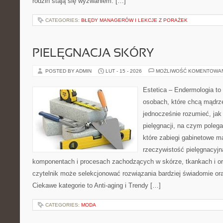
rodzin stają się wyzwaniem: […]
CATEGORIES:
BŁĘDY MANAGERÓW I LEKCJE Z PORAŻEK
PIELĘGNACJA SKÓRY
POSTED BY ADMIN
LUT - 15 - 2026
MOŻLIWOŚĆ KOMENTOWA
Estetica – Endermologia to 
osobach, które chcą mądrze
jednocześnie rozumieć, jak 
pielęgnacji, na czym polega
które zabiegi gabinetowe m
rzeczywistość pielęgnacyjn
komponentach i procesach zachodzących w skórze, tkankach i or
czytelnik może selekcjonować rozwiązania bardziej świadomie ora
Ciekawe kategorie to Anti-aging i Trendy […]
CATEGORIES:
MODA