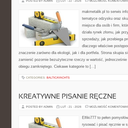
POSTED BY ADMIN
LUT - 22 - 2026
MOŻLIWOŚĆ KOMENTOWA
makmetalik.pl to serwis in
tematyce odzysku oraz sku
miejsce dla osób i firm, któ
działa rynek złomu, jak pr
sprzedaży, jak przebiega p
dlaczego właściwe postęp
znaczenie zarówno dla ekologii, jak i dla portfela. Strona skupia s
zamienić pozornie bezużyteczne rzeczy w wartość, jednocześnie
obiegu zamkniętego. Ciekawe kategorie to […]
CATEGORIES:
BALTICAYACHTS
KREATYWNE PISANIE RĘCZNE
POSTED BY ADMIN
LUT - 21 - 2026
MOŻLIWOŚĆ KOMENTOWA
Elfiki777 to pełen pomysłów
rysować i pisać ręcznie w 