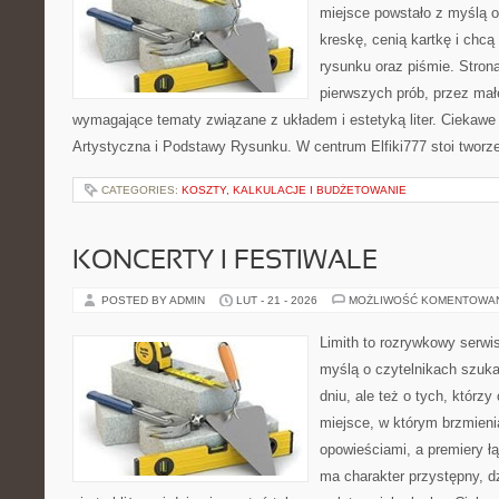
miejsce powstało z myślą o
kreskę, cenią kartkę i chc
rysunku oraz piśmie. Stron
pierwszych prób, przez małe
wymagające tematy związane z układem i estetyką liter. Ciekawe 
Artystyczna i Podstawy Rysunku. W centrum Elfiki777 stoi tworze
CATEGORIES:
KOSZTY, KALKULACJE I BUDŻETOWANIE
KONCERTY I FESTIWALE
POSTED BY ADMIN
LUT - 21 - 2026
MOŻLIWOŚĆ KOMENTOWA
Limith to rozrywkowy serwi
myślą o czytelnikach szuka
dniu, ale też o tych, którz
miejsce, w którym brzmieni
opowieściami, a premiery ł
ma charakter przystępny, 