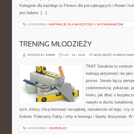
Kategorie dla każdego to Fitness dla początkujących i Rower i ko
jest balans: […]
CATEGORIES:
INSPIRACJE DLA NAUCZYCIELI I WYCHOWAWCÓW
TRENING MŁODZIEŻY
POSTED BY ADMIN
LUT - 24 - 2026
MOŻLIWOŚĆ KOMENTOWA
TKKF Sieraków to centrum w
traktują aktywność nie jako
proces. Serwis łączy pers
codziennością: pokazuje, j
kroku, jak dbać o bezpiecze
nawyki w duchu świadomej r
tych, którzy chcą trenować rozsądniej, niezależnie od tego, czy 
kroków. Polecamy Fakty i mity w treningu i Sporty drużynowe. W
CATEGORIES:
ZGORZELEC