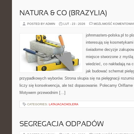
NATURA & CO (BRAZYLIA)
POSTED BY ADMIN
LUT - 23 - 2026
MOŻLIWOŚĆ KOMENTOWA
johnmasters-polska.pl to pl
interesują się kosmetykami
świadome decyzje zakupowe
miejsce stworzone z myślą o
wiedzieć, co nakładają na ce
jak budować schemat pielę
przypadkowych wyborów. Strona skupia się na pielęgnacji rozumia
liczy się konsekwencja, ale też dopasowanie. Polecamy Oriflame 
Motywem przewodnim […]
CATEGORIES:
LATAJACACHOLERA
SEGREGACJA ODPADÓW