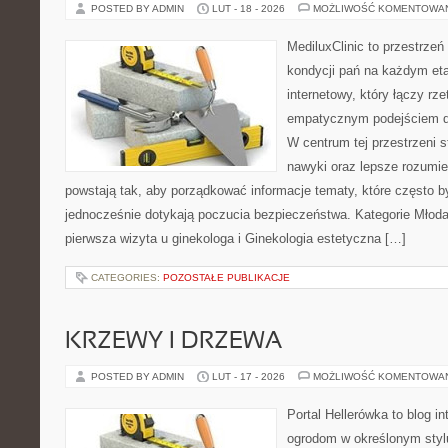
POSTED BY ADMIN
LUT - 18 - 2026
MOŻLIWOŚĆ KOMENTOWA
MediluxClinic to przestrzeń
kondycji pań na każdym eta
internetowy, który łączy rz
empatycznym podejściem d
W centrum tej przestrzeni s
nawyki oraz lepsze rozumie
powstają tak, aby porządkować informacje tematy, które często 
jednocześnie dotykają poczucia bezpieczeństwa. Kategorie Młoda 
pierwsza wizyta u ginekologa i Ginekologia estetyczna […]
CATEGORIES:
POZOSTAŁE PUBLIKACJE
KRZEWY I DRZEWA
POSTED BY ADMIN
LUT - 17 - 2026
MOŻLIWOŚĆ KOMENTOWA
Portal Hellerówka to blog i
ogrodom w określonym styl