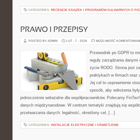
CATEGORIES:
RECENZJE KSIĄŻEK I PROGRAMÓW KULINARNYCH O PIZ
PRAWO I PRZEPISY
POSTED BY ADMIN
LUT - 7 - 2026
MOŻLIWOŚĆ KOMENTOWAN
Przewodnik po GDPR to mie
reguły zarządzania danymi
życie RODO. Strona jest z
praktykach w firmach oraz 
Jej cel to usprawnienie sto
sposób, aby wdrożenia były
jednocześnie wdrażalne dla współpracowników. Polecamy FinTech 
danych międzynarodowe. W centrum tematyki znajdują się współ
przetwarzania danych: legalność, określony cel, […]
CATEGORIES:
INSTALACJE ELEKTRYCZNE I OŚWIETLENIE