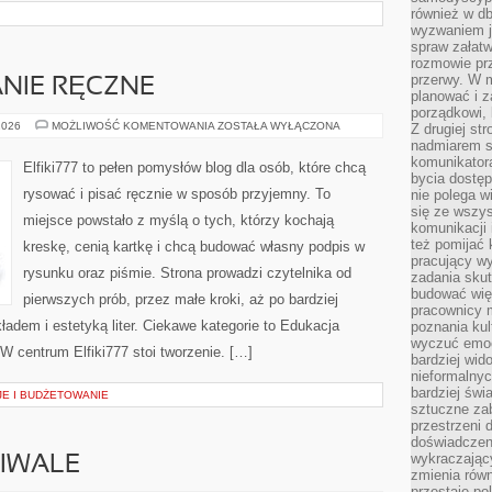
również w db
wyzwaniem j
spraw załatw
rozmowie prz
przerwy. W 
NIE RĘCZNE
planować i z
porządkowi,
KREATYWNE
2026
MOŻLIWOŚĆ KOMENTOWANIA
ZOSTAŁA WYŁĄCZONA
Z drugiej st
PISANIE
nadmiarem s
RĘCZNE
komunikatora
Elfiki777 to pełen pomysłów blog dla osób, które chcą
bycia dostęp
rysować i pisać ręcznie w sposób przyjemny. To
nie polega w
się ze wszys
miejsce powstało z myślą o tych, którzy kochają
komunikacji
też pomijać 
kreskę, cenią kartkę i chcą budować własny podpis w
pracujący w
rysunku oraz piśmie. Strona prowadzi czytelnika od
zadania skut
budować więź
pierwszych prób, przez małe kroki, aż po bardziej
pracownicy m
dem i estetyką liter. Ciekawe kategorie to Edukacja
poznania kult
wyczuć emocj
 centrum Elfiki777 stoi tworzenie. […]
bardziej wid
nieformalnyc
bardziej świ
JE I BUDŻETOWANIE
sztuczne zab
przestrzeni 
doświadczeni
wykraczający
TIWALE
zmienia równ
przestaje po