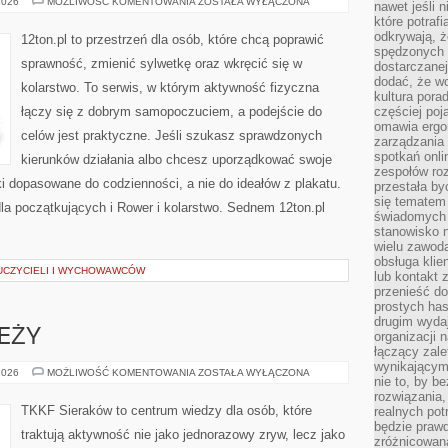
WYZWANIA
2026
MOŻLIWOŚĆ KOMENTOWANIA
ZOSTAŁA WYŁĄCZONA
nawet jeśli 
I
które potraf
PLANY
TRENINGOWE
odkrywają, że
12ton.pl to przestrzeń dla osób, które chcą poprawić
spędzonych 
sprawność, zmienić sylwetkę oraz wkręcić się w
dostarczanej
dodać, że wo
kolarstwo. To serwis, w którym aktywność fizyczna
kultura pora
łączy się z dobrym samopoczuciem, a podejście do
częściej poj
omawia ergo
celów jest praktyczne. Jeśli szukasz sprawdzonych
zarządzania
spotkań onl
kierunków działania albo chcesz uporządkować swoje
zespołów ro
i dopasowane do codzienności, a nie do ideałów z plakatu.
przestała b
się tematem 
dla początkujących i Rower i kolarstwo. Sednem 12ton.pl
świadomych d
stanowisko n
wielu zawoda
obsługa klie
AUCZYCIELI I WYCHOWAWCÓW
lub kontakt z
przenieść do
prostych ha
drugim wydaj
EŻY
organizacji 
łączący zale
wynikającym
TRENING
2026
MOŻLIWOŚĆ KOMENTOWANIA
ZOSTAŁA WYŁĄCZONA
nie to, by b
MŁODZIEŻY
rozwiązania
TKKF Sieraków to centrum wiedzy dla osób, które
realnych pot
będzie prawd
traktują aktywność nie jako jednorazowy zryw, lecz jako
zróżnicowan