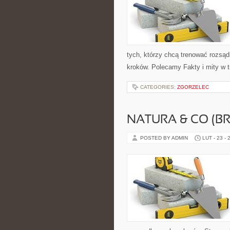
tych, którzy chcą trenować rozsądn
kroków. Polecamy Fakty i mity w 
CATEGORIES:
ZGORZELEC
NATURA & CO (BR
POSTED BY ADMIN
LUT - 23 - 