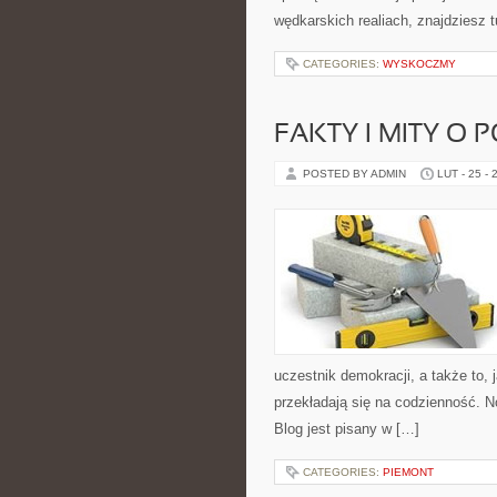
wędkarskich realiach, znajdziesz 
CATEGORIES:
WYSKOCZMY
FAKTY I MITY O 
POSTED BY ADMIN
LUT - 25 - 
uczestnik demokracji, a także to
przekładają się na codzienność. N
Blog jest pisany w […]
CATEGORIES:
PIEMONT