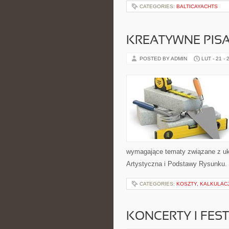
CATEGORIES:
BALTICAYACHTS
KREATYWNE PISA
POSTED BY ADMIN
LUT - 21 - 
wymagające tematy związane z ukła
Artystyczna i Podstawy Rysunku. W
CATEGORIES:
KOSZTY, KALKULAC
KONCERTY I FES