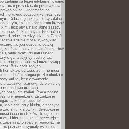
 bo zadania są lepiej udokumentowane.
rony może prowadzić do przeciążenia
potkań online, wiadomości na
ch i ciągłego poczucia konieczności
nym. Dobra organizacja pracy zdalnej
ięc na tym, by bez końca kontaktować
tkimi, lecz aby ustalić jasne zasady
 i szanować czas innych. Nie można
kwestii relacji międzyludzkich. Zespół
yłącznie zdalnie może wykonywać
ecznie, ale jednocześnie słabiej
, zaufanie i poczucie wspólnoty. Nowi
ają mniej okazji do naturalnego
ury organizacyjnej, trudniej też
e i napięcia, które w biurze bywają
oczne. Brak codziennych,
h kontaktów sprawia, że firma musi
adomie dbać o integrację. Nie chodzi o
awy online, lecz o tworzenie
do prawdziwej rozmowy, dzielenia się
em i budowania relacji
ch poza listę zadań. Praca zdalna
ież rolę menedżera. Zarządzanie
legać na kontroli obecności i
, kto siedzi przy biurku, a zaczyna
na zaufaniu, klarownym delegowaniu
ności i ocenie efektów. To ogromna
rowa. Lider musi umieć precyzyjnie
e, zapewniać wsparcie, reagować na
 i rozpoznawać sygnały wypalenia,