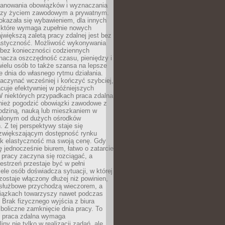
lanowania obowiązków i wyznaczania
dzy życiem zawodowym a prywatnym.
okazała się wybawieniem, dla innych
które wymaga zupełnie nowych
większą zaletą pracy zdalnej jest bez
lastyczność. Możliwość wykonywania
bez konieczności codziennych
nacza oszczędność czasu, pieniędzy i
 wielu osób to także szansa na lepsze
 dnia do własnego rytmu działania.
aczynać wcześniej i kończyć szybciej,
acuje efektywniej w późniejszych
W niektórych przypadkach praca zdalna
nież pogodzić obowiązki zawodowe z
rodziną, nauką lub mieszkaniem w
alonym od dużych ośrodków
 Z tej perspektywy staje się
zwiększającym dostępność rynku
ak elastyczność ma swoją cenę. Gdy
ę jednocześnie biurem, łatwo o zatarcie
 pracy zaczyna się rozciągać, a
estrzeń przestaje być w pełni
ele osób doświadcza sytuacji, w której
ostaje włączony dłużej niż powinien,
służbowe przychodzą wieczorem, a
iązkach towarzyszy nawet podczas
Brak fizycznego wyjścia z biura
boliczne zamknięcie dnia pracy. To
e praca zdalna wymaga
ny nie tylko w realizacji zadań, ale