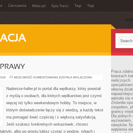
ie
Giercownia
Tagi
Tagi
Mało pił
Spis Treści
SUB
ACJA
YPRAWY
Praca zdalna
branżach tra
EKSPEDYCJE
2026
MOŻLIWOŚĆ KOMENTOWANIA
ZOSTAŁA WYŁĄCZONA
nielicznych.
I
WYPRAWY
specjalista
Nadorsze-haller.pl to portal dla wędkarzy, który powstał
własną dział
najważniejsz
z myślą o osobach, dla których wędkarstwo jest czymś
wpisała się 
Zmieniła spo
więcej niż tylko weekendowym hobby. To miejsce, w
zespołem, p
którym doświadczenie łączy się z wiedzą, a każdy tekst
granicy mię
Dla jednych 
ma pomagać łowić częściej i z większą satysfakcją.
wyzwaniem, 
Jeśli szukasz konkretnych wskazówek, chcesz
nawyków. Naj
wątpienia e
ktyki, albo po prostu lubisz czytać o wodzie, rybach i