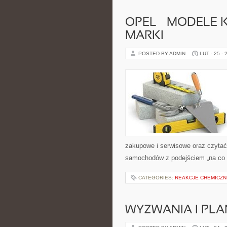
OPEL – MODELE 
MARKI
POSTED BY ADMIN
LUT - 25 - 
zakupowe i serwisowe oraz czytać 
samochodów z podejściem „na co dzi
CATEGORIES:
REAKCJE CHEMICZN
WYZWANIA I PL