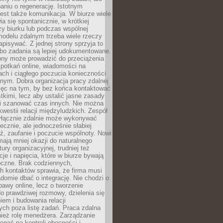
aniu o regenerację. Istotnym
est także komunikacja. W biurze wiele
ia się spontanicznie, w krótkiej
y biurku lub podczas wspólnej
modelu zdalnym trzeba wiele rzeczy
apisywać. Z jednej strony sprzyja to
 bo zadania są lepiej udokumentowane.
rony może prowadzić do przeciążenia
potkań online, wiadomości na
ch i ciągłego poczucia konieczności
nym. Dobra organizacja pracy zdalnej
ięc na tym, by bez końca kontaktować
tkimi, lecz aby ustalić jasne zasady
 i szanować czas innych. Nie można
kwestii relacji międzyludzkich. Zespół
yłącznie zdalnie może wykonywać
ecznie, ale jednocześnie słabiej
, zaufanie i poczucie wspólnoty. Nowi
ają mniej okazji do naturalnego
ury organizacyjnej, trudniej też
e i napięcia, które w biurze bywają
oczne. Brak codziennych,
h kontaktów sprawia, że firma musi
adomie dbać o integrację. Nie chodzi o
awy online, lecz o tworzenie
do prawdziwej rozmowy, dzielenia się
em i budowania relacji
ch poza listę zadań. Praca zdalna
ież rolę menedżera. Zarządzanie
legać na kontroli obecności i