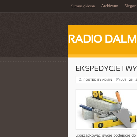
Archiwum
Biegan
Strona główna
RADIO DALM
EKSPEDYCJE I W
POSTED BY ADMIN
LUT - 26 - 
uporządkować swoje podejście do ta