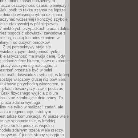
bez konieczności codziennych
nacza oszczędność czasu, pieniędzy i
 wielu osób to także szansa na lepsze
 dnia do własnego rytmu działania.
aczynać wcześniej i kończyć szybciej,
acuje efektywniej w późniejszych
W niektórych przypadkach praca zdalna
nież pogodzić obowiązki zawodowe z
rodziną, nauką lub mieszkaniem w
alonym od dużych ośrodków
 Z tej perspektywy staje się
zwiększającym dostępność rynku
ak elastyczność ma swoją cenę. Gdy
ę jednocześnie biurem, łatwo o zatarcie
 pracy zaczyna się rozciągać, a
estrzeń przestaje być w pełni
ele osób doświadcza sytuacji, w której
ostaje włączony dłużej niż powinien,
służbowe przychodzą wieczorem, a
iązkach towarzyszy nawet podczas
Brak fizycznego wyjścia z biura
boliczne zamknięcie dnia pracy. To
e praca zdalna wymaga
ny nie tylko w realizacji zadań, ale
aniu o regenerację. Istotnym
est także komunikacja. W biurze wiele
ia się spontanicznie, w krótkiej
y biurku lub podczas wspólnej
modelu zdalnym trzeba wiele rzeczy
apisywać. Z jednej strony sprzyja to