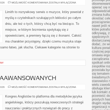
KONCERTY
2026
MOŻLIWOŚĆ KOMENTOWANIA
ZOSTAŁA WYŁĄCZONA
obserwowaniu
I
opierać się 
FESTIWALE
odpowiedzial
Limith to rozrywkowy serwis o muzyce, który powstał z
zmiana kultu
myślą o czytelnikach szukających lekkości po całym
określać cel
przeciążenie
dniu, ale też o tych, którzy chcą być na bieżąco. To
nawet jeśli 
które potraf
miejsce, w którym brzmienia spotykają się z
odkrywają, że
opowieściami, a premiery łączą się z ikonami. Całość
spędzonych 
dostarczanej
ma charakter przystępny, dzięki czemu muzyka staje
dodać, że wo
k samo łatwo, jak słucha. Ciekawe kategorie na stronie to
kultura pora
częściej poj
omawia ergo
zarządzania
spotkań onl
ZNY
zespołów ro
przestała b
się tematem 
świadomych d
 ZAAWANSOWANYCH
stanowisko n
wielu zawoda
ANGIELSKI
2026
MOŻLIWOŚĆ KOMENTOWANIA
ZOSTAŁA WYŁĄCZONA
obsługa klie
DLA
lub kontakt z
ZAAWANSOWANYCH
przenieść do
Kongres Anglistów to platforma dla metodyków języka
prostych ha
angielskiego, którzy poszukują nowoczesnych strategii
drugim wydaj
organizacji 
nauczania i praktycznych rozwiązań do pracy z