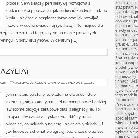
zdalnie, inn
proces. Serwis łączy perspektywę rozwojową z
stacjonarni
codziennością: pokazuje, jak budować kondycję krok po
pozostaną po
odpowiedzial
kroku, jak dbać o bezpieczeństwo oraz jak rozwijać
dobrostan p
nawyki w duchu świadomej rywalizacji. To miejsce dla
sobie nie gw
efektywnośc
iej, niezależnie od tego, czy są na etapie pierwszych
szansą, jeże
kulturę orga
treningu i Sporty drużynowe. W centrum […]
granice. Ost
zmianą miej
zmiana sposo
Zmusza do z
jakość współp
produktywnoś
AZYLIA)
może przyni
organizację ż
firmach. Jeś
NATURA
2026
MOŻLIWOŚĆ KOMENTOWANIA
ZOSTAŁA WYŁĄCZONA
techniczne p
&
CO
ujawnią się 
(BRAZYLIA)
johnmasters-polska.pl to platforma dla osób, które
tego modelu
technologii, 
interesują się kosmetykami i chcą podejmować bardziej
Praca zdalna
branżach tra
świadome decyzje zakupowe oraz pielęgnacyjne. To
nielicznych.
miejsce stworzone z myślą o tych, którzy lubią
specjalista
własną dział
wiedzieć, co nakładają na cerę, jak działają składniki i
najważniejsz
jak budować schemat pielęgnacji bez chaosu oraz bez
wpisała się 
Zmieniła spo