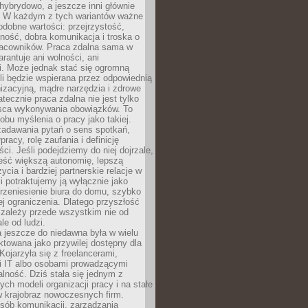
i hybrydowo, a jeszcze inni głównie
e. W każdym z tych wariantów ważne
dobne wartości: przejrzystość,
ność, dobra komunikacja i troska o
racowników. Praca zdalna sama w
arantuje ani wolności, ani
i. Może jednak stać się ogromną
li będzie wspierana przez odpowiednią
nizacyjną, mądre narzędzia i zdrowe
atecznie praca zdalna nie jest tylko
sca wykonywania obowiązków. To
bu myślenia o pracy jako takiej.
adawania pytań o sens spotkań,
racy, rolę zaufania i definicję
ci. Jeśli podejdziemy do niej dojrzale,
eść większą autonomię, lepszą
ycia i bardziej partnerskie relacje w
li potraktujemy ją wyłącznie jako
rzeniesienie biura do domu, szybko
jej ograniczenia. Dlatego przyszłość
 zależy przede wszystkim nie od
ale od ludzi.
 jeszcze do niedawna była w wielu
ktowana jako przywilej dostępny dla
 Kojarzyła się z freelancerami,
mi IT albo osobami prowadzącymi
alność. Dziś stała się jednym z
ych modeli organizacji pracy i na stałe
w krajobraz nowoczesnych firm.
sób komunikacji, zarządzania