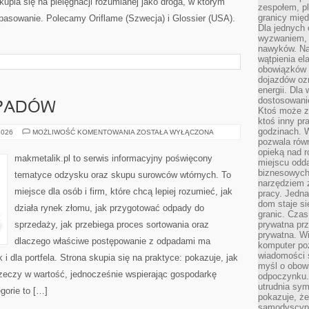
pia się na pielęgnacji rozumianej jako droga, w którym
zespołem, p
granicy mię
opasowanie. Polecamy Oriflame (Szwecja) i Glossier (USA).
Dla jednych 
wyzwaniem, 
nawyków. Naj
wątpienia e
obowiązków 
dojazdów oz
energii. Dla
dostosowanie
DPADÓW
Ktoś może z
ktoś inny pr
godzinach. 
SEGREGACJA
2026
MOŻLIWOŚĆ KOMENTOWANIA
ZOSTAŁA WYŁĄCZONA
ODPADÓW
pozwala rów
opieką nad 
makmetalik.pl to serwis informacyjny poświęcony
miejscu odd
biznesowych.
tematyce odzysku oraz skupu surowców wtórnych. To
narzędziem 
miejsce dla osób i firm, które chcą lepiej rozumieć, jak
pracy. Jedn
dom staje si
działa rynek złomu, jak przygotować odpady do
granic. Czas
sprzedaży, jak przebiega proces sortowania oraz
prywatna prz
prywatna. Wi
dlaczego właściwe postępowanie z odpadami ma
komputer poz
wiadomości 
 i dla portfela. Strona skupia się na praktyce: pokazuje, jak
myśl o obow
zeczy w wartość, jednocześnie wspierając gospodarkę
odpoczynku. 
utrudnia sym
gorie to […]
pokazuje, ż
samodyscypli