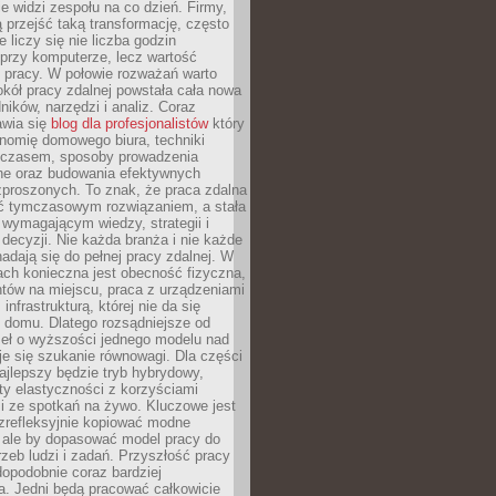
nie widzi zespołu na co dzień. Firmy,
ią przejść taką transformację, często
 liczy się nie liczba godzin
przy komputerze, lecz wartość
 pracy. W połowie rozważań warto
kół pracy zdalnej powstała cała nowa
dników, narzędzi i analiz. Coraz
awia się
blog dla profesjonalistów
który
nomię domowego biura, techniki
 czasem, sposoby prowadzenia
ine oraz budowania efektywnych
zproszonych. To znak, że praca zdalna
yć tymczasowym rozwiązaniem, a stała
wymagającym wiedzy, strategii i
ecyzji. Nie każda branża i nie każde
adają się do pełnej pracy zdalnej. W
ch konieczna jest obecność fizyczna,
ntów na miejscu, praca z urządzeniami
 infrastrukturą, której nie da się
 domu. Dlatego rozsądniejsze od
seł o wyższości jednego modelu nad
e się szukanie równowagi. Dla części
najlepszy będzie tryb hybrydowy,
ty elastyczności z korzyściami
i ze spotkań na żywo. Kluczowe jest
ezrefleksyjnie kopiować modne
, ale by dopasować model pracy do
rzeb ludzi i zadań. Przyszłość pracy
opodobnie coraz bardziej
a. Jedni będą pracować całkowicie