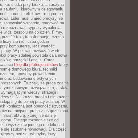
, kto siedzi przy biurku, a zaczyna
na zaufaniu, klarownym delegowaniu
ności i ocenie efektów. To ogromna
rowa. Lider musi umieć precyzyjnie
e, zapewniać wsparcie, reagować na
 i rozpoznawać sygnały wypalenia,
nie widzi zespołu na co dzień. Firmy,
ią przejść taką transformację, często
 liczy się nie liczba godzin
przy komputerze, lecz wartość
 pracy. W połowie rozważań warto
kół pracy zdalnej powstała cała nowa
dników, narzędzi i analiz. Coraz
awia się
blog dla profesjonalistów
który
nomię domowego biura, techniki
 czasem, sposoby prowadzenia
ine oraz budowania efektywnych
zproszonych. To znak, że praca zdalna
yć tymczasowym rozwiązaniem, a stała
wymagającym wiedzy, strategii i
ecyzji. Nie każda branża i nie każde
adają się do pełnej pracy zdalnej. W
ch konieczna jest obecność fizyczna,
ntów na miejscu, praca z urządzeniami
 infrastrukturą, której nie da się
 domu. Dlatego rozsądniejsze od
seł o wyższości jednego modelu nad
e się szukanie równowagi. Dla części
najlepszy będzie tryb hybrydowy,