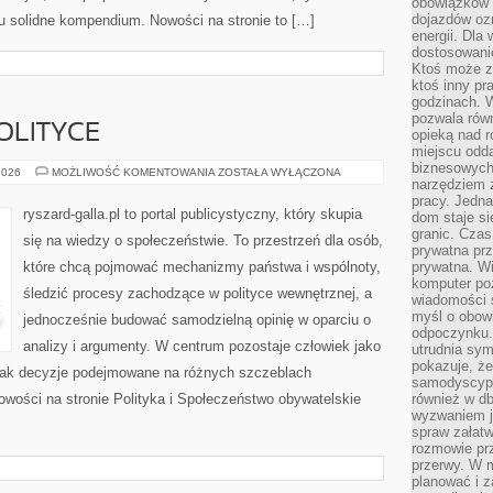
obowiązków 
dojazdów oz
tu solidne kompendium. Nowości na stronie to […]
energii. Dla
dostosowanie
Ktoś może z
ktoś inny pr
godzinach. 
pozwala rów
POLITYCE
opieką nad 
miejscu odd
biznesowych.
FAKTY
2026
MOŻLIWOŚĆ KOMENTOWANIA
ZOSTAŁA WYŁĄCZONA
narzędziem 
I
MITY
pracy. Jedn
O
ryszard-galla.pl to portal publicystyczny, który skupia
dom staje si
POLITYCE
granic. Czas
się na wiedzy o społeczeństwie. To przestrzeń dla osób,
prywatna prz
które chcą pojmować mechanizmy państwa i wspólnoty,
prywatna. Wi
komputer poz
śledzić procesy zachodzące w polityce wewnętrznej, a
wiadomości 
myśl o obow
jednocześnie budować samodzielną opinię w oparciu o
odpoczynku. 
analizy i argumenty. W centrum pozostaje człowiek jako
utrudnia sym
pokazuje, ż
, jak decyzje podejmowane na różnych szczeblach
samodyscypli
owości na stronie Polityka i Społeczeństwo obywatelskie
również w db
wyzwaniem j
spraw załatw
rozmowie prz
przerwy. W 
planować i z