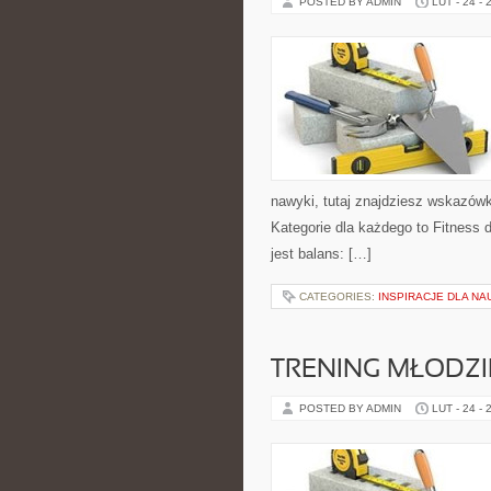
POSTED BY ADMIN
LUT - 24 - 
nawyki, tutaj znajdziesz wskazówk
Kategorie dla każdego to Fitness 
jest balans: […]
CATEGORIES:
INSPIRACJE DLA N
TRENING MŁODZI
POSTED BY ADMIN
LUT - 24 - 