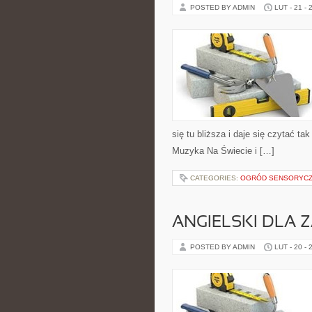
POSTED BY ADMIN
LUT - 21 - 
się tu bliższa i daje się czytać ta
Muzyka Na Świecie i […]
CATEGORIES:
OGRÓD SENSORYC
ANGIELSKI DLA
POSTED BY ADMIN
LUT - 20 - 