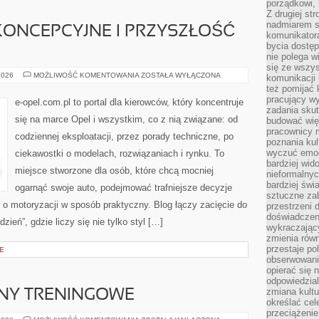
porządkowi,
Z drugiej st
nadmiarem s
KONCEPCYJNE I PRZYSZŁOŚĆ
komunikatora
bycia dostęp
nie polega w
się ze wszys
OPEL
2026
MOŻLIWOŚĆ KOMENTOWANIA
ZOSTAŁA WYŁĄCZONA
komunikacji
–
też pomijać 
MODELE
KONCEPCYJNE
pracujący w
e-opel.com.pl to portal dla kierowców, który koncentruje
I
zadania skut
PRZYSZŁOŚĆ
się na marce Opel i wszystkim, co z nią związane: od
budować więź
MARKI
pracownicy m
codziennej eksploatacji, przez porady techniczne, po
poznania kult
wyczuć emocj
ciekawostki o modelach, rozwiązaniach i rynku. To
bardziej wid
miejsce stworzone dla osób, które chcą mocniej
nieformalnyc
bardziej świ
ogarnąć swoje auto, podejmować trafniejsze decyzje
sztuczne zab
o motoryzacji w sposób praktyczny. Blog łączy zacięcie do
przestrzeni 
doświadczeni
eń”, gdzie liczy się nie tylko styl […]
wykraczający
zmienia równ
przestaje po
E
obserwowaniu
opierać się 
odpowiedzial
zmiana kultu
ANY TRENINGOWE
określać cel
przeciążenie