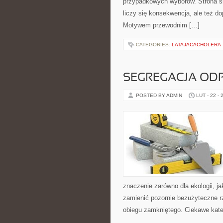
przypadkowych wyborów. Strona sku
liczy się konsekwencja, ale też d
Motywem przewodnim […]
CATEGORIES:
LATAJACACHOLERA
SEGREGACJA O
POSTED BY ADMIN
LUT - 22 - 
znaczenie zarówno dla ekologii, jak
zamienić pozornie bezużyteczne r
obiegu zamkniętego. Ciekawe kate