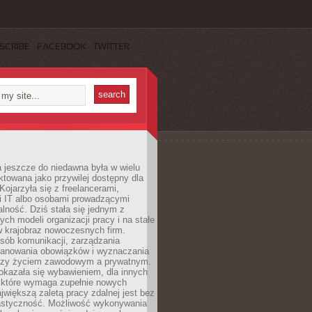
SCRIBE
FACEBOOK
TWITTER
 jeszcze do niedawna była w wielu
ktowana jako przywilej dostępny dla
 Kojarzyła się z freelancerami,
mi IT albo osobami prowadzącymi
alność. Dziś stała się jednym z
ych modeli organizacji pracy i na stałe
w krajobraz nowoczesnych firm.
sób komunikacji, zarządzania
lanowania obowiązków i wyznaczania
dzy życiem zawodowym a prywatnym.
okazała się wybawieniem, dla innych
które wymaga zupełnie nowych
większą zaletą pracy zdalnej jest bez
lastyczność. Możliwość wykonywania