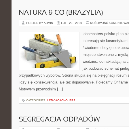
NATURA & CO (BRAZYLIA)
POSTED BY ADMIN
LUT - 23 - 2026
MOŻLIWOŚĆ KOMENTOWA
johnmasters-polska.pl to pl
interesują się kosmetykami
świadome decyzje zakupowe
miejsce stworzone z myślą o
wiedzieć, co nakładają na ce
jak budować schemat pielę
przypadkowych wyborów. Strona skupia się na pielęgnacji rozumia
liczy się konsekwencja, ale też dopasowanie. Polecamy Oriflame 
Motywem przewodnim […]
CATEGORIES:
LATAJACACHOLERA
SEGREGACJA ODPADÓW