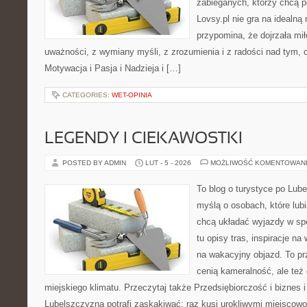
zabieganych, którzy chcą p
Lovsy.pl nie gra na idealną
przypomina, że dojrzała mi
uważności, z wymiany myśli, z zrozumienia i z radości nad tym, 
Motywacja i Pasja i Nadzieja i […]
CATEGORIES:
WET-OPINIA
LEGENDY I CIEKAWOSTKI
POSTED BY ADMIN
LUT - 5 - 2026
MOŻLIWOŚĆ KOMENTOWAN
To blog o turystyce po Lub
myślą o osobach, które lubi
chcą układać wyjazdy w sp
tu opisy tras, inspiracje n
na wakacyjny objazd. To prz
cenią kameralność, ale też 
miejskiego klimatu. Przeczytaj także Przedsiębiorczość i biznes i 
Lubelszczyzna potrafi zaskakiwać: raz kusi urokliwymi miejscow