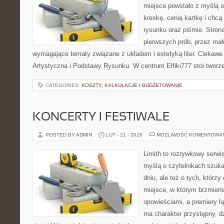
miejsce powstało z myślą o
kreskę, cenią kartkę i chc
rysunku oraz piśmie. Stron
pierwszych prób, przez małe
wymagające tematy związane z układem i estetyką liter. Ciekawe 
Artystyczna i Podstawy Rysunku. W centrum Elfiki777 stoi tworze
CATEGORIES:
KOSZTY, KALKULACJE I BUDŻETOWANIE
KONCERTY I FESTIWALE
POSTED BY ADMIN
LUT - 21 - 2026
MOŻLIWOŚĆ KOMENTOWA
Limith to rozrywkowy serwi
myślą o czytelnikach szuka
dniu, ale też o tych, którz
miejsce, w którym brzmieni
opowieściami, a premiery ł
ma charakter przystępny, 