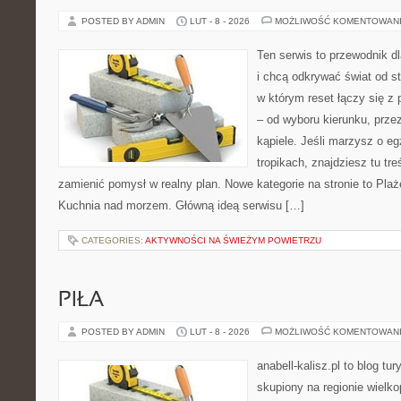
POSTED BY ADMIN
LUT - 8 - 2026
MOŻLIWOŚĆ KOMENTOWAN
Ten serwis to przewodnik d
i chcą odkrywać świat od s
w którym reset łączy się 
– od wyboru kierunku, prze
kąpiele. Jeśli marzysz o e
tropikach, znajdziesz tu tr
zamienić pomysł w realny plan. Nowe kategorie na stronie to Plaże
Kuchnia nad morzem. Główną ideą serwisu […]
CATEGORIES:
AKTYWNOŚCI NA ŚWIEŻYM POWIETRZU
PIŁA
POSTED BY ADMIN
LUT - 8 - 2026
MOŻLIWOŚĆ KOMENTOWAN
anabell-kalisz.pl to blog t
skupiony na regionie wielko