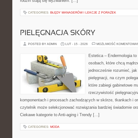
rodzin stają się wyzwaniem: […]
CATEGORIES:
BŁĘDY MANAGERÓW I LEKCJE Z PORAŻEK
PIELĘGNACJA SKÓRY
POSTED BY ADMIN
LUT - 15 - 2026
MOŻLIWOŚĆ KOMENTOWA
Estetica – Endermologia to 
osobach, które chcą mądrze
jednocześnie rozumieć, jak 
pielęgnacji, na czym polega
które zabiegi gabinetowe m
rzeczywistość pielęgnacyjn
komponentach i procesach zachodzących w skórze, tkankach i or
czytelnik może selekcjonować rozwiązania bardziej świadomie ora
Ciekawe kategorie to Anti-aging i Trendy […]
CATEGORIES:
MODA