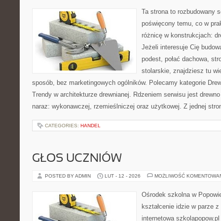
Ta strona to rozbudowany s
poświęcony temu, co w prak
różnicę w konstrukcjach: d
Jeżeli interesuje Cię budo
podest, połać dachowa, str
stolarskie, znajdziesz tu 
sposób, bez marketingowych ogólników. Polecamy kategorie Drewn
Trendy w architekturze drewnianej. Rdzeniem serwisu jest drewno
naraz: wykonawczej, rzemieślniczej oraz użytkowej. Z jednej st
CATEGORIES:
HANDEL
GŁOS UCZNIÓW
POSTED BY ADMIN
LUT - 12 - 2026
MOŻLIWOŚĆ KOMENTOWA
Ośrodek szkolna w Popowie
kształcenie idzie w parze 
internetowa szkolapopow.pl