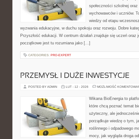
społeczności szkolnej oraz
wychowawców i uczniów. To
wiedzy od etapu wczesnosz
wyzwania edukacyjne, w duchu spokoju oraz rozwoju. Dobre kateg
Przyszłość edukacji. W centrum działań znajduje się uczeń oraz 
początkowe jest tu rozumiana jako […]
CATEGORIES:
PRO-EXPERT
PRZEMYSŁ I DUŻE INWESTYCJE
POSTED BY ADMIN
LUT - 12 - 2026
MOŻLIWOŚĆ KOMENTOWA
Wikana BioEnergia to platf
które chcą poznać temat bi
użyteczny, ale jednocześni
porządkuje wiedzę o tym, 
roślinnego i odpadowego mo
mocy, jak wygląda droga od 