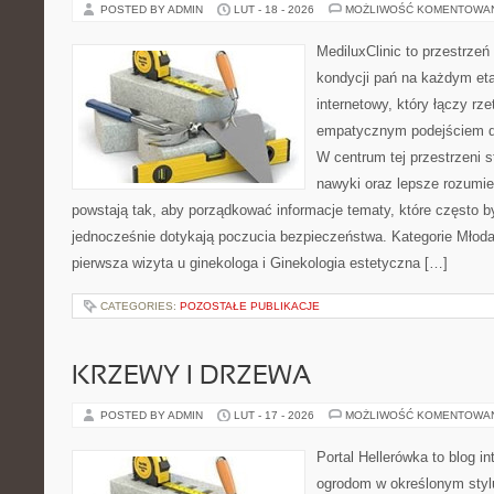
POSTED BY ADMIN
LUT - 18 - 2026
MOŻLIWOŚĆ KOMENTOWA
MediluxClinic to przestrzeń
kondycji pań na każdym eta
internetowy, który łączy rz
empatycznym podejściem d
W centrum tej przestrzeni s
nawyki oraz lepsze rozumie
powstają tak, aby porządkować informacje tematy, które często 
jednocześnie dotykają poczucia bezpieczeństwa. Kategorie Młoda 
pierwsza wizyta u ginekologa i Ginekologia estetyczna […]
CATEGORIES:
POZOSTAŁE PUBLIKACJE
KRZEWY I DRZEWA
POSTED BY ADMIN
LUT - 17 - 2026
MOŻLIWOŚĆ KOMENTOWA
Portal Hellerówka to blog i
ogrodom w określonym styl