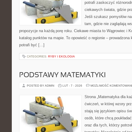
potrafi zaskoczyć różnorodn
ciekawych świata, gdzie pra
Jeśli szukasz pomysłów na
tam, gdzie nie zaglądają ws
propozycje na każdą porę roku. Ciekawe miasta to Wągrowiec i Ko
katalog punktów na mapie. To opowieść o regionie – prowadzona 
potrafi być […]
CATEGORIES:
RYBY I EKOLOGIA
PODSTAWY MATEMATYKI
POSTED BY ADMIN
LUT - 7 - 2026
MOŻLIWOŚĆ KOMENTOWAN
Strona „Matematyka dla każ
ćwiczeń, w której wzory prz
stają się językiem opisu ś
osób, które chcą poukłada
oraz dla tych, którzy potrz