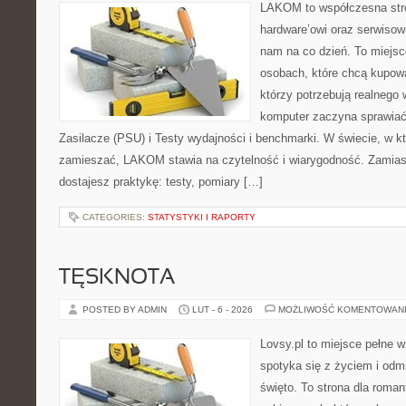
LAKOM to współczesna str
hardware’owi oraz serwisowi
nam na co dzień. To miejsc
osobach, które chcą kupowa
którzy potrzebują realnego 
komputer zaczyna sprawiać 
Zasilacze (PSU) i Testy wydajności i benchmarki. W świecie, w k
zamieszać, LAKOM stawia na czytelność i wiarygodność. Zamias
dostajesz praktykę: testy, pomiary […]
CATEGORIES:
STATYSTYKI I RAPORTY
TĘSKNOTA
POSTED BY ADMIN
LUT - 6 - 2026
MOŻLIWOŚĆ KOMENTOWAN
Lovsy.pl to miejsce pełne 
spotyka się z życiem i odm
święto. To strona dla roman