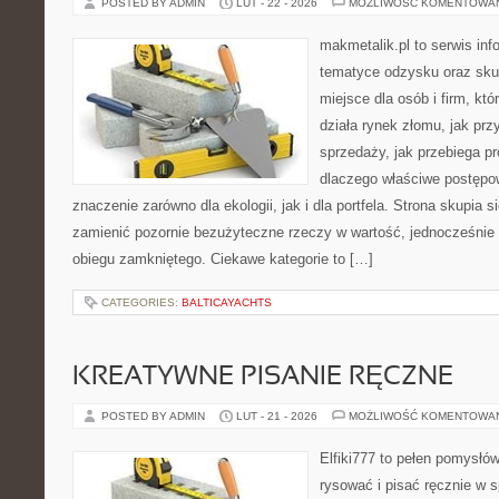
POSTED BY ADMIN
LUT - 22 - 2026
MOŻLIWOŚĆ KOMENTOWA
makmetalik.pl to serwis in
tematyce odzysku oraz sku
miejsce dla osób i firm, któ
działa rynek złomu, jak pr
sprzedaży, jak przebiega p
dlaczego właściwe postęp
znaczenie zarówno dla ekologii, jak i dla portfela. Strona skupia s
zamienić pozornie bezużyteczne rzeczy w wartość, jednocześnie
obiegu zamkniętego. Ciekawe kategorie to […]
CATEGORIES:
BALTICAYACHTS
KREATYWNE PISANIE RĘCZNE
POSTED BY ADMIN
LUT - 21 - 2026
MOŻLIWOŚĆ KOMENTOWA
Elfiki777 to pełen pomysłów
rysować i pisać ręcznie w 