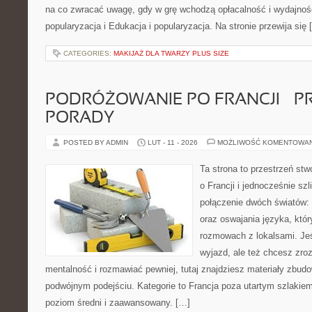
na co zwracać uwagę, gdy w grę wchodzą opłacalność i wydajność
popularyzacja i Edukacja i popularyzacja. Na stronie przewija się 
CATEGORIES:
MAKIJAŻ DLA TWARZY PLUS SIZE
PODRÓŻOWANIE PO FRANCJI – 
PORADY
POSTED BY ADMIN
LUT - 11 - 2026
MOŻLIWOŚĆ KOMENTOWA
Ta strona to przestrzeń stw
o Francji i jednocześnie szl
połączenie dwóch światów: 
oraz oswajania języka, któ
rozmowach z lokalsami. Jeś
wyjazd, ale też chcesz zro
mentalność i rozmawiać pewniej, tutaj znajdziesz materiały zbud
podwójnym podejściu. Kategorie to Francja poza utartym szlakiem
poziom średni i zaawansowany. […]