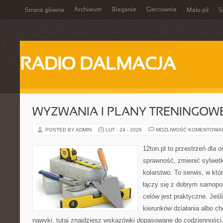
Archiwum
Bieganie
Giercownia
Strona główna
Mało pił
S
RADIO DALMACJA
WYZWANIA I PLANY TRENINGOW
POSTED BY ADMIN
LUT - 24 - 2026
MOŻLIWOŚĆ KOMENTOWA
12ton.pl to przestrzeń dla 
sprawność, zmienić sylwetk
kolarstwo. To serwis, w kt
łączy się z dobrym samopo
celów jest praktyczne. Jeś
kierunków działania albo 
nawyki, tutaj znajdziesz wskazówki dopasowane do codzienności, 