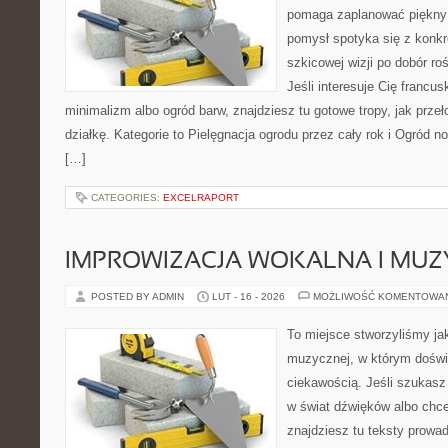
pomaga zaplanować piękny 
pomysł spotyka się z konkr
szkicowej wizji po dobór ro
Jeśli interesuje Cię francu
minimalizm albo ogród barw, znajdziesz tu gotowe tropy, jak przeł
działkę. Kategorie to Pielęgnacja ogrodu przez cały rok i Ogród no
[…]
CATEGORIES:
EXCELRAPORT
IMPROWIZACJA WOKALNA I MU
POSTED BY ADMIN
LUT - 16 - 2026
MOŻLIWOŚĆ KOMENTOWA
To miejsce stworzyliśmy ja
muzycznej, w którym doświ
ciekawością. Jeśli szukas
w świat dźwięków albo chc
znajdziesz tu teksty prowad