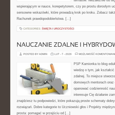
tematów. Niezależnie od te
wspierającym w nauce, korepetytorem, czy po prostu dorosłym uc
sensowne wskazówki, które prowadzą krok po kroku. Zobacz także
Rachunek prawdopodobieństwa. […]
CATEGORIES:
ŚWIĘTA I UROCZYSTOŚCI
NAUCZANIE ZDALNE I HYBRYDO
POSTED BY ADMIN
LUT - 7 - 2026
MOŻLIWOŚĆ KOMENTOWAN
PSP Kamionka to blog eduk
wiedzę o tym, jak kształcić
zdalnej. To miejsce stworz
domowych mentorach oraz e
opanować codzienność nauki
interesuje Cię działanie za
znajdziesz tu podpowiedzi, które pokazują proste schematy dob
rozwiązań. Dobre kategorie to Uczniowski głos i Projekty międzyn
prosta: pomagać w przejściu od […]