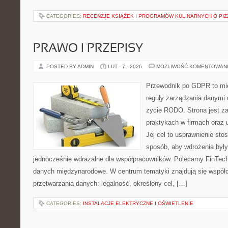
CATEGORIES:
RECENZJE KSIĄŻEK I PROGRAMÓW KULINARNYCH O PIZ
PRAWO I PRZEPISY
POSTED BY ADMIN
LUT - 7 - 2026
MOŻLIWOŚĆ KOMENTOWAN
Przewodnik po GDPR to mie
reguły zarządzania danymi
życie RODO. Strona jest z
praktykach w firmach oraz 
Jej cel to usprawnienie sto
sposób, aby wdrożenia były
jednocześnie wdrażalne dla współpracowników. Polecamy FinTech 
danych międzynarodowe. W centrum tematyki znajdują się współ
przetwarzania danych: legalność, określony cel, […]
CATEGORIES:
INSTALACJE ELEKTRYCZNE I OŚWIETLENIE