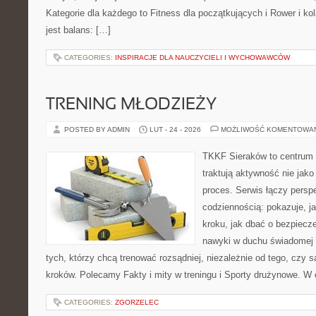
Kategorie dla każdego to Fitness dla początkujących i Rower i ko
jest balans: […]
CATEGORIES:
INSPIRACJE DLA NAUCZYCIELI I WYCHOWAWCÓW
TRENING MŁODZIEŻY
POSTED BY ADMIN
LUT - 24 - 2026
MOŻLIWOŚĆ KOMENTOWA
TKKF Sieraków to centrum w
traktują aktywność nie jako
proces. Serwis łączy pers
codziennością: pokazuje, j
kroku, jak dbać o bezpiecze
nawyki w duchu świadomej r
tych, którzy chcą trenować rozsądniej, niezależnie od tego, czy 
kroków. Polecamy Fakty i mity w treningu i Sporty drużynowe. W
CATEGORIES:
ZGORZELEC