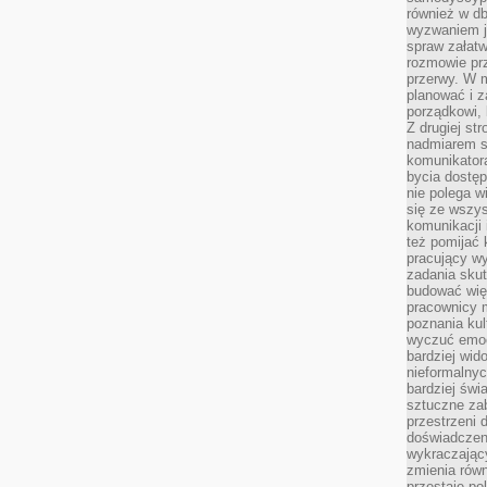
również w db
wyzwaniem j
spraw załatw
rozmowie prz
przerwy. W 
planować i z
porządkowi,
Z drugiej st
nadmiarem s
komunikatora
bycia dostęp
nie polega w
się ze wszys
komunikacji
też pomijać 
pracujący w
zadania skut
budować więź
pracownicy m
poznania kult
wyczuć emocj
bardziej wid
nieformalnyc
bardziej świ
sztuczne zab
przestrzeni 
doświadczeni
wykraczający
zmienia równ
przestaje po