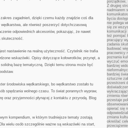
porządkowi,
Z drugiej st
nadmiarem s
komunikatora
 zakres zagadnień, dzięki czemu każdy znajdzie coś dla
bycia dostęp
nie polega w
y wędkarstwa, ale również poszerzyć dotychczasową
się ze wszys
komunikacji
czenie odpowiednich akcesoriów, pokazując, że nawet
też pomijać 
a skuteczność.
pracujący w
zadania skut
budować więź
t nastawienie na realną użyteczność. Czytelnik nie trafia
pracownicy m
poznania kult
awdzone wskazówki. Opisy dotyczące kołowrotków, przynęt, a
wyczuć emocj
ą solidną bazę tematyczną. Dzięki temu strona może być
bardziej wid
nieformalnyc
podstaw.
bardziej świ
sztuczne zab
przestrzeni 
ter środowiska wędkarskiego, bo wędkarstwo zostało tu
doświadczeni
osób spędzania wolnego czasu. To świat porannych wypraw,
wykraczający
zmienia równ
ę oraz przyjemności płynącej z kontaktu z przyrodą. Blog
przestaje po
obserwowaniu
opierać się 
odpowiedzial
zmiana kultu
owym kompendium, w którym trudniejsze tematy zostają
określać cel
Dla wielu osób szczególnie ważne są wskazówki na start,
przeciążenie