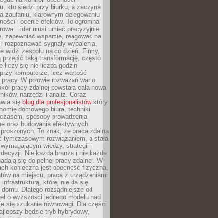
, kto siedzi przy biurku, a zaczyna
na zaufaniu, klarownym delegowaniu
ności i ocenie efektów. To ogromna
rowa. Lider musi umieć precyzyjnie
e, zapewniać wsparcie, reagować na
 i rozpoznawać sygnały wypalenia,
nie widzi zespołu na co dzień. Firmy,
ią przejść taką transformację, często
 liczy się nie liczba godzin
przy komputerze, lecz wartość
 pracy. W połowie rozważań warto
kół pracy zdalnej powstała cała nowa
dników, narzędzi i analiz. Coraz
awia się
blog dla profesjonalistów
który
nomię domowego biura, techniki
 czasem, sposoby prowadzenia
ine oraz budowania efektywnych
zproszonych. To znak, że praca zdalna
yć tymczasowym rozwiązaniem, a stała
wymagającym wiedzy, strategii i
ecyzji. Nie każda branża i nie każde
adają się do pełnej pracy zdalnej. W
ch konieczna jest obecność fizyczna,
ntów na miejscu, praca z urządzeniami
 infrastrukturą, której nie da się
 domu. Dlatego rozsądniejsze od
seł o wyższości jednego modelu nad
e się szukanie równowagi. Dla części
najlepszy będzie tryb hybrydowy,