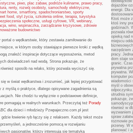
obowiązków 
rystyczne
,
piwo
,
plac zabaw
,
podróże kulinarne
,
prawo pracy
,
dojazdów oz
ltura
,
renty
,
rozwój osobisty
,
samochody elektryczne
,
energii. Dla
mart home
,
smartfony
,
spadochroniarstwo
,
sporty
dostosowanie
reet food
,
styl życia
,
szkolenia online
,
terapia
,
turystyka
Ktoś może z
ezpieczenia społeczne
,
usługi cyfrowe
,
VR
,
webinary
,
ktoś inny pr
acja
,
wino
,
wspinaczka
,
zarządzanie kryzysowe
,
zdrowie
godzinach. 
noważone budownictwo
pozwala rów
opieką nad 
portal o wędkarstwie, który zestawia zamiłowanie do
miejscu odd
biznesowych.
miejsce, w którym osoby stawiające pierwsze kroki z wędką
narzędziem 
mogą znaleźć inspiracje dotyczące wyposażenia, metod
pracy. Jedn
dom staje si
nych doświadczeń nad wodą. Strona pokazuje, że
granic. Czas
prywatna prz
e również sposób na relaks, który pozwala wyciszyć się.
prywatna. Wi
komputer poz
wiadomości 
się w świat wędkarstwa i zrozumieć, jak lepiej przygotować
myśl o obow
y z myślą o praktyce, dlatego opisywane zagadnienia są
odpoczynku. 
utrudnia sym
acjach. Nie chodzi tu wyłącznie o podstawowe definicje,
pokazuje, ż
tóre pomagają w realnych warunkach. Przeczytaj też
Porady
samodyscypli
również w db
BC dla dzieci i młodzieży Pzwpajeczno.com.pl jest
wyzwaniem j
spraw załatw
 gdzie łowienie ryb łączy się z relaksem. Każdy tekst może
rozmowie prz
przemyśleń, a jednocześnie pomocą w rozwijaniu
przerwy. W 
planować i z
ziwych pasjonatów, którzy interesują się tematyką