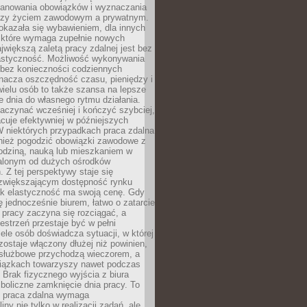
lanowania obowiązków i wyznaczania
dzy życiem zawodowym a prywatnym.
okazała się wybawieniem, dla innych
które wymaga zupełnie nowych
większą zaletą pracy zdalnej jest bez
lastyczność. Możliwość wykonywania
bez konieczności codziennych
nacza oszczędność czasu, pieniędzy i
 wielu osób to także szansa na lepsze
 dnia do własnego rytmu działania.
aczynać wcześniej i kończyć szybciej,
acuje efektywniej w późniejszych
W niektórych przypadkach praca zdalna
nież pogodzić obowiązki zawodowe z
rodziną, nauką lub mieszkaniem w
alonym od dużych ośrodków
 Z tej perspektywy staje się
zwiększającym dostępność rynku
ak elastyczność ma swoją cenę. Gdy
ę jednocześnie biurem, łatwo o zatarcie
 pracy zaczyna się rozciągać, a
estrzeń przestaje być w pełni
ele osób doświadcza sytuacji, w której
ostaje włączony dłużej niż powinien,
służbowe przychodzą wieczorem, a
iązkach towarzyszy nawet podczas
Brak fizycznego wyjścia z biura
boliczne zamknięcie dnia pracy. To
e praca zdalna wymaga
ny nie tylko w realizacji zadań, ale