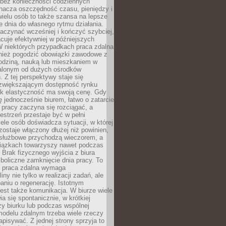
bez konieczności codziennych
nacza oszczędność czasu, pieniędzy i
 wielu osób to także szansa na lepsze
 dnia do własnego rytmu działania.
aczynać wcześniej i kończyć szybciej,
acuje efektywniej w późniejszych
W niektórych przypadkach praca zdalna
nież pogodzić obowiązki zawodowe z
rodziną, nauką lub mieszkaniem w
alonym od dużych ośrodków
 Z tej perspektywy staje się
zwiększającym dostępność rynku
ak elastyczność ma swoją cenę. Gdy
ę jednocześnie biurem, łatwo o zatarcie
 pracy zaczyna się rozciągać, a
estrzeń przestaje być w pełni
ele osób doświadcza sytuacji, w której
ostaje włączony dłużej niż powinien,
służbowe przychodzą wieczorem, a
iązkach towarzyszy nawet podczas
Brak fizycznego wyjścia z biura
boliczne zamknięcie dnia pracy. To
e praca zdalna wymaga
ny nie tylko w realizacji zadań, ale
aniu o regenerację. Istotnym
est także komunikacja. W biurze wiele
ia się spontanicznie, w krótkiej
y biurku lub podczas wspólnej
modelu zdalnym trzeba wiele rzeczy
apisywać. Z jednej strony sprzyja to