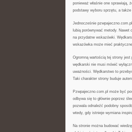
ponieważ właśnie one sprawiają, ż
podstawy wyboru sprzętu, a także
Jednocześnie pzwpajeczno.com.pl 
lubią porównywać metody. Nawet o
na przydatne wskazówki. Wędkarst
wskazówka może mieć praktyczne
Ogromną wartością tej strony jest
wędkarski nie musi mówić wyłączn
uważności. Wędkarstwo to przebyw
Taki charakter strony buduje aute
Pzwpajeczno.com.pl może być post
odbywa się to głównie poprzez śle
pozwala odnaleźć podobny sposób m
wtedy, gdy istnieje wymiana inspira
Na stronie można budować wiedzę