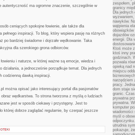
zespołem, p
ie autentyczność ma ogromne znaczenie, szczególnie w
granicy mię
Dla jednych 
wyzwaniem, 
nawyków. Naj
wątpienia e
osób ceniących spokojne łowienie, ale także dla
obowiązków 
 pełnego inspiracji. To blog, który wspiera pasję na różnych
dojazdów oz
energii. Dla
ż po bardziej świadome i dojrzałe wędkowanie. Taka
dostosowanie
akcyjna dla szerokiego grona odbiorców.
Ktoś może z
ktoś inny pr
godzinach. 
łowieniu i naturze, w której ważne są emocje, wiedza i
pozwala rów
opieką nad 
 działania, a jednocześnie porządkuje temat. Dla jednych
miejscu odd
 codzienną dawką inspiracji.
biznesowych.
narzędziem 
pracy. Jedn
l można opisać jako interesujący portal dla pasjonatów
dom staje si
granic. Czas
zy obraz wędkarstwa. To strona tworzona z myślą o ludziach
prywatna prz
prywatna. Wi
zane jest w sposób ciekawy i przystępny. Jest to
komputer poz
 której dobrze zaglądać regularnie, by czerpać jeszcze
wiadomości 
myśl o obow
odpoczynku. 
utrudnia sym
pokazuje, ż
IOTEKI
samodyscypli