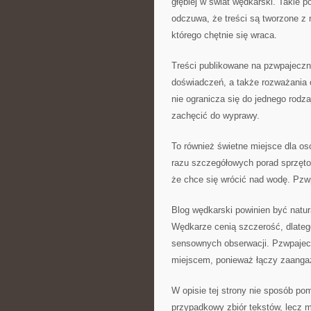
głębiej w świat wędkarski. Takie 
odczuwa, że treści są tworzone z 
którego chętnie się wraca.
Treści publikowane na pzwpajeczn
doświadczeń, a także rozważania 
nie ogranicza się do jednego rodz
zachęcić do wyprawy.
To również świetne miejsce dla os
razu szczegółowych porad sprzęto
że chce się wrócić nad wodę. Pz
Blog wędkarski powinien być natur
Wędkarze cenią szczerość, dlatego
sensownych obserwacji. Pzwpajec
miejscem, ponieważ łączy zaangaż
W opisie tej strony nie sposób pom
przypadkowy zbiór tekstów, lecz m