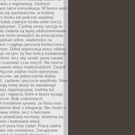
aniu o regenerację. Istotnym
est także komunikacja. W biurze wiele
ia się spontanicznie, w krótkiej
y biurku lub podczas wspólnej
modelu zdalnym trzeba wiele rzeczy
apisywać. Z jednej strony sprzyja to
 bo zadania są lepiej udokumentowane.
rony może prowadzić do przeciążenia
potkań online, wiadomości na
ch i ciągłego poczucia konieczności
nym. Dobra organizacja pracy zdalnej
ięc na tym, by bez końca kontaktować
tkimi, lecz aby ustalić jasne zasady
 i szanować czas innych. Nie można
kwestii relacji międzyludzkich. Zespół
yłącznie zdalnie może wykonywać
ecznie, ale jednocześnie słabiej
, zaufanie i poczucie wspólnoty. Nowi
ają mniej okazji do naturalnego
ury organizacyjnej, trudniej też
e i napięcia, które w biurze bywają
oczne. Brak codziennych,
h kontaktów sprawia, że firma musi
adomie dbać o integrację. Nie chodzi o
awy online, lecz o tworzenie
do prawdziwej rozmowy, dzielenia się
em i budowania relacji
ch poza listę zadań. Praca zdalna
ież rolę menedżera. Zarządzanie
legać na kontroli obecności i