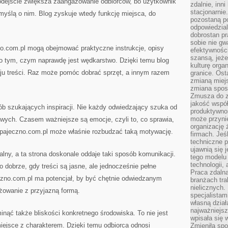
podejście zwiększa zaangażowanie odbiorców, bo użytkownik
zdalnie, inn
stacjonarni
myślą o nim. Blog zyskuje wtedy funkcję miejsca, do
pozostaną po
odpowiedzial
dobrostan p
sobie nie gw
o.com.pl mogą obejmować praktyczne instrukcje, opisy
efektywnośc
szansą, jeże
o tym, czym naprawdę jest wędkarstwo. Dzięki temu blog
kulturę orga
aju treści. Raz może pomóc dobrać sprzęt, a innym razem
granice. Ost
zmianą miej
zmiana sposo
Zmusza do z
jakość współp
ób szukających inspiracji. Nie każdy odwiedzający szuka od
produktywnoś
może przyni
wych. Czasem ważniejsze są emocje, czyli to, co sprawia,
organizację ż
wpajeczno.com.pl może właśnie rozbudzać taką motywację.
firmach. Jeś
techniczne p
ujawnią się 
alny, a ta strona doskonale oddaje taki sposób komunikacji.
tego modelu
technologii, 
 dobrze, gdy treści są jasne, ale jednocześnie pełne
Praca zdalna
zno.com.pl ma potencjał, by być chętnie odwiedzanym
branżach tra
nielicznych.
owanie z przyjazną formą.
specjalista
własną dział
najważniejsz
inąć także bliskości konkretnego środowiska. To nie jest
wpisała się 
iejsce z charakterem. Dzięki temu odbiorca odnosi
Zmieniła spo