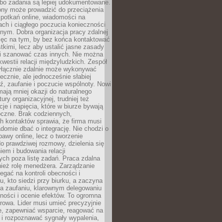
 bo zadania są lepiej udokumentowane.
rony może prowadzić do przeciążenia
potkań online, wiadomości na
ch i ciągłego poczucia konieczności
nym. Dobra organizacja pracy zdalnej
ięc na tym, by bez końca kontaktować
tkimi, lecz aby ustalić jasne zasady
 i szanować czas innych. Nie można
kwestii relacji międzyludzkich. Zespół
yłącznie zdalnie może wykonywać
ecznie, ale jednocześnie słabiej
, zaufanie i poczucie wspólnoty. Nowi
ają mniej okazji do naturalnego
ury organizacyjnej, trudniej też
e i napięcia, które w biurze bywają
oczne. Brak codziennych,
h kontaktów sprawia, że firma musi
adomie dbać o integrację. Nie chodzi o
awy online, lecz o tworzenie
do prawdziwej rozmowy, dzielenia się
em i budowania relacji
ch poza listę zadań. Praca zdalna
ież rolę menedżera. Zarządzanie
legać na kontroli obecności i
, kto siedzi przy biurku, a zaczyna
na zaufaniu, klarownym delegowaniu
ności i ocenie efektów. To ogromna
rowa. Lider musi umieć precyzyjnie
e, zapewniać wsparcie, reagować na
 i rozpoznawać sygnały wypalenia,