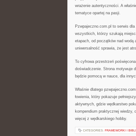
wrażenie autentyczności. A właśn
tematyce opartej na pasji.
Pzwpajeczno.com.pl to serwis dla 
wszystkich, którzy szukają miejsca
etapach, od początków nad wodą a
uniwersalność sprawia, że jest atr
To cyfrowa przestrzeń poświęcona 
doświadczenie. Strona motywuje do
będzie pomocą w nauce, dla innych
Właśnie dlatego pzwpajeczno.com.p
łowienia, który pokazuje pełniejs
aktywnych, gdzie wędkarstwo poka
kompendium praktycznej wiedzy, do
więcej z wędkarskiego hobby.
CATEGORIES:
FRAMEWORKI I BIBL