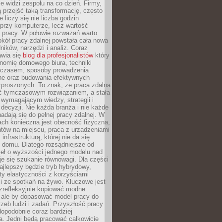
nie widzi zespołu na co dzień. Firmy,
ią przejść taką transformację, często
 liczy się nie liczba godzin
przy komputerze, lecz wartość
 pracy. W połowie rozważań warto
kół pracy zdalnej powstała cała nowa
dników, narzędzi i analiz. Coraz
awia się
blog dla profesjonalistów
który
nomię domowego biura, techniki
 czasem, sposoby prowadzenia
ine oraz budowania efektywnych
zproszonych. To znak, że praca zdalna
yć tymczasowym rozwiązaniem, a stała
wymagającym wiedzy, strategii i
ecyzji. Nie każda branża i nie każde
adają się do pełnej pracy zdalnej. W
ch konieczna jest obecność fizyczna,
ntów na miejscu, praca z urządzeniami
 infrastrukturą, której nie da się
 domu. Dlatego rozsądniejsze od
seł o wyższości jednego modelu nad
e się szukanie równowagi. Dla części
najlepszy będzie tryb hybrydowy,
ty elastyczności z korzyściami
i ze spotkań na żywo. Kluczowe jest
ezrefleksyjnie kopiować modne
, ale by dopasować model pracy do
rzeb ludzi i zadań. Przyszłość pracy
opodobnie coraz bardziej
a. Jedni będą pracować całkowicie