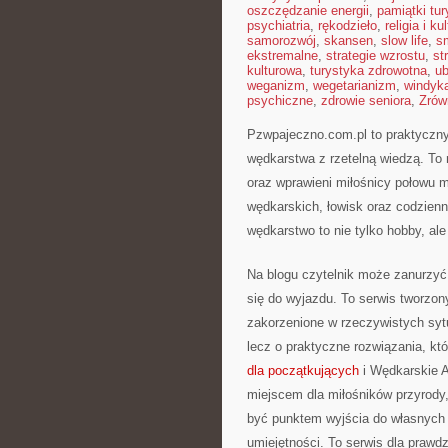
oszczędzanie energii
,
pamiątki tu
psychiatria
,
rękodzieło
,
religia i ku
samorozwój
,
skansen
,
slow life
,
s
ekstremalne
,
strategie wzrostu
,
st
kulturowa
,
turystyka zdrowotna
,
ub
weganizm
,
wegetarianizm
,
windyk
psychiczne
,
zdrowie seniora
,
Zrów
Pzwpajeczno.com.pl to praktyczny 
wędkarstwa z rzetelną wiedzą. To 
oraz wprawieni miłośnicy połowu 
wędkarskich, łowisk oraz codzien
wędkarstwo to nie tylko hobby, al
Na blogu czytelnik może zanurzyć 
się do wyjazdu. To serwis tworzon
zakorzenione w rzeczywistych sytu
lecz o praktyczne rozwiązania, k
dla początkujących
i Wędkarskie A
miejscem dla miłośników przyrody,
być punktem wyjścia do własnych 
umiejętności. To serwis dla prawd