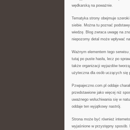
wędkarską na poważnie.
Tematyka strony obejmuje szeroki
siebie. Można tu poznać podstaw
wiedzę. Blog zwraca uwagę na zna
niepozorny detal może wpływać n
Ważnym elementem tego serwisu jes
tutaj po puste hasła, lecz po spr
także organizacji wyjazdów tworz
użyteczna dla osób uczących się 
Pzwpajeczno.com.pl oddaje charak
przedstawione jako więcej niż sp
uważnego wsłuchiwania się w natur
oddaje ten wyjątkowy nastrój.
Strona może być również internet
wyjaśnione w przystępny sposób. 