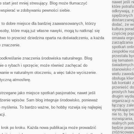
nawet jeśli 
e start jest mniej stresujący. Blog może tłumaczyć
które potraf
 wspierać w zdobywaniu pewności siebie.
odkrywają, że
spędzonych 
dostarczanej
to dobre miejsce dla bardziej zaawansowanych, którzy
dodać, że wo
kultura pora
soby, które mają już własne nawyki, mogą tu natknąć się
częściej poj
wo to przecież dziedzina oparta na doświadczeniu, a każda
omawia ergo
zarządzania
 znaczenie.
spotkań onl
zespołów ro
przestała b
 podkreślanie znaczenia środowiska naturalnego. Blog
się tematem 
świadomych d
ie o rybach i sprzęcie; może również zachęcać do
stanowisko n
anie w naturalnym otoczeniu, a więc także wyciszenie.
wielu zawoda
obsługa klie
ntyczną atmosferę.
lub kontakt z
przenieść do
prostych ha
rzegane jako miejsce spotkań pasjonatów, nawet jeśli
drugim wydaj
dzenie wpisów. Sam blog integruje środowisko, ponieważ
organizacji 
łączący zale
yślenia. To bardzo ważne, bo hobby rozwija się najlepiej
wynikającym
nie to, by b
cji.
rozwiązania
realnych pot
 krok po kroku. Każda nowa publikacja może prowadzić
będzie prawd
zróżnicowan