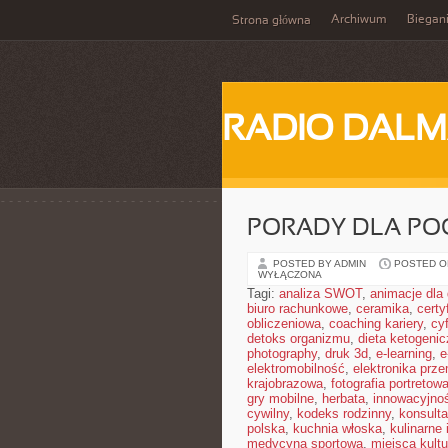
Archiwum
Biegan
Strona główna
RADIO DALM
PORADY DLA PO
POSTED BY ADMIN
POSTED ON
WYŁĄCZONA
Tagi:
analiza SWOT
,
animacje dla 
biuro rachunkowe
,
ceramika
,
cert
obliczeniowa
,
coaching kariery
,
cy
detoks organizmu
,
dieta ketogeni
photography
,
druk 3d
,
e-learning
,
e
elektromobilność
,
elektronika prz
krajobrazowa
,
fotografia portretow
gry mobilne
,
herbata
,
innowacyjno
cywilny
,
kodeks rodzinny
,
konsulta
polska
,
kuchnia włoska
,
kulinarne 
medycyna sportowa
,
miejsca kultu