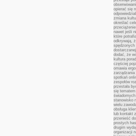
obserwowaniu
opierać się 
odpowiedzial
zmiana kultu
określać cel
przeciążenie
nawet jeśli 
które potraf
odkrywają, że
spędzonych 
dostarczanej
dodać, że wo
kultura pora
częściej poj
omawia ergo
zarządzania
spotkań onl
zespołów ro
przestała b
się tematem 
świadomych d
stanowisko n
wielu zawoda
obsługa klie
lub kontakt z
przenieść do
prostych ha
drugim wydaj
organizacji 