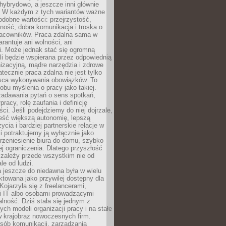
i hybrydowo, a jeszcze inni głównie
e. W każdym z tych wariantów ważne
dobne wartości: przejrzystość,
ność, dobra komunikacja i troska o
racowników. Praca zdalna sama w
arantuje ani wolności, ani
i. Może jednak stać się ogromną
li będzie wspierana przez odpowiednią
nizacyjną, mądre narzędzia i zdrowe
atecznie praca zdalna nie jest tylko
sca wykonywania obowiązków. To
bu myślenia o pracy jako takiej.
adawania pytań o sens spotkań,
racy, rolę zaufania i definicję
ci. Jeśli podejdziemy do niej dojrzale,
eść większą autonomię, lepszą
ycia i bardziej partnerskie relacje w
li potraktujemy ją wyłącznie jako
rzeniesienie biura do domu, szybko
jej ograniczenia. Dlatego przyszłość
 zależy przede wszystkim nie od
ale od ludzi.
 jeszcze do niedawna była w wielu
ktowana jako przywilej dostępny dla
 Kojarzyła się z freelancerami,
mi IT albo osobami prowadzącymi
alność. Dziś stała się jednym z
ych modeli organizacji pracy i na stałe
w krajobraz nowoczesnych firm.
sób komunikacji, zarządzania