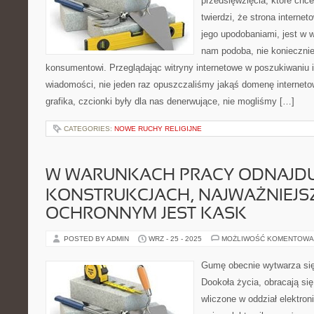
przedsięwzięcia, które chc
twierdzi, że strona interne
jego upodobaniami, jest w w
nam podoba, nie koniecznie
konsumentowi. Przeglądając witryny internetowe w poszukiwaniu 
wiadomości, nie jeden raz opuszczaliśmy jakąś domenę internetową
grafika, czcionki były dla nas denerwujące, nie mogliśmy […]
CATEGORIES:
NOWE RUCHY RELIGIJNE
W WARUNKACH PRACY ODNAJDUJ
KONSTRUKCJACH, NAJWAŻNIEJS
OCHRONNYM JEST KASK
POSTED BY ADMIN
WRZ - 25 - 2025
MOŻLIWOŚĆ KOMENTOWA
Gumę obecnie wytwarza się
Dookoła życia, obracają się
wliczone w oddział elektron