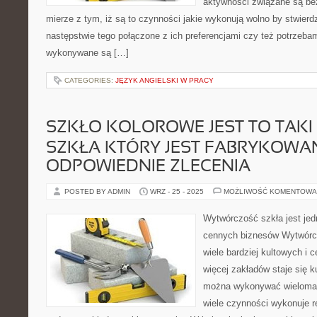
aktywności związane są be
mierze z tym, iż są to czynności jakie wykonują wolno by stwierdz
następstwie tego połączone z ich preferencjami czy też potrzeba
wykonywane są […]
CATEGORIES:
JĘZYK ANGIELSKI W PRACY
SZKŁO KOLOROWE JEST TO TAKI
SZKŁA KTÓRY JEST FABRYKOWA
ODPOWIEDNIE ZLECENIA
POSTED BY ADMIN
WRZ - 25 - 2025
MOŻLIWOŚĆ KOMENTOWA
Wytwórczość szkła jest jed
cennych biznesów Wytwórcz
wiele bardziej kultowych i
więcej zakładów staje się k
można wykonywać wieloma 
wiele czynności wykonuje 