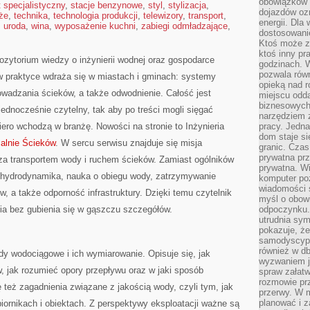
obowiązków 
t specjalistyczny
,
stacje benzynowe
,
styl
,
stylizacja
,
dojazdów oz
że
,
technika
,
technologia produkcji
,
telewizory
,
transport
,
energii. Dla
,
uroda
,
wina
,
wyposażenie kuchni
,
zabiegi odmładzające
,
dostosowanie
Ktoś może z
ktoś inny pr
ozytorium wiedzy o inżynierii wodnej oraz gospodarce
godzinach. 
pozwala rów
 w praktyce wdraża się w miastach i gminach: systemy
opieką nad 
owadzania ścieków, a także odwodnienie. Całość jest
miejscu odd
biznesowych.
jednocześnie czytelny, tak aby po treści mogli sięgać
narzędziem 
iero wchodzą w branżę. Nowości na stronie to Inżynieria
pracy. Jedn
dom staje si
alnie Ścieków
. W sercu serwisu znajduje się misja
granic. Czas
prywatna prz
 za transportem wody i ruchem ścieków. Zamiast ogólników
prywatna. Wi
e: hydrodynamika, nauka o obiegu wody, zatrzymywanie
komputer poz
wiadomości 
 a także odporność infrastruktury. Dzięki temu czytelnik
myśl o obow
ia bez gubienia się w gąszczu szczegółów.
odpoczynku. 
utrudnia sym
pokazuje, ż
samodyscypli
również w db
dy wodociągowe i ich wymiarowanie. Opisuje się, jak
wyzwaniem j
, jak rozumieć opory przepływu oraz w jaki sposób
spraw załatw
rozmowie prz
ę też zagadnienia związane z jakością wody, czyli tym, jak
przerwy. W 
planować i z
iornikach i obiektach. Z perspektywy eksploatacji ważne są