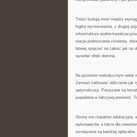
Treści budują most między wymaga
logikę wymiarowania, z drugiej po
infrastruktura wodno-kanalizacyjna
stacje podnoszenia ciśnienia, zbio
łatwiej spojrzeć na całość jak na
wywołać efekt domina.
Na poziomie metodycznym wiele mi
Zamiast traktować obliczenia jak r
optymalizacji. Poruszane są temat
popadania w fałszywą pewność. T
Strona ma charakter edukacyjny, al
wykonawców, a także dla inwestor
rozwiązania są bardziej opłacaln