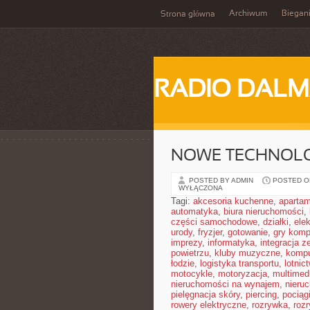
Archiwum
Biegan
Strona główna
RADIO DALM
NOWE TECHNOLOG
POSTED BY ADMIN
POSTED ON
WYŁĄCZONA
Tagi:
akcesoria kuchenne
,
aparta
automatyka
,
biura nieruchomości
,
części samochodowe
,
działki
,
elek
urody
,
fryzjer
,
gotowanie
,
gry komp
imprezy
,
informatyka
,
integracja z
powietrzu
,
kluby muzyczne
,
kompu
łodzie
,
logistyka transportu
,
lotnic
motocykle
,
motoryzacja
,
multimed
nieruchomości na wynajem
,
nieru
pielęgnacja skóry
,
piercing
,
pociąg
rowery elektryczne
,
rozrywka
,
roz