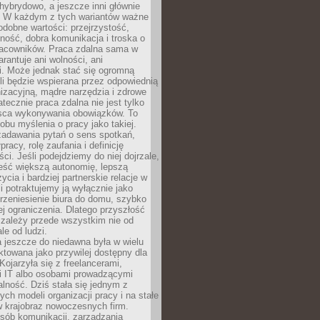
i hybrydowo, a jeszcze inni głównie
e. W każdym z tych wariantów ważne
dobne wartości: przejrzystość,
ność, dobra komunikacja i troska o
racowników. Praca zdalna sama w
arantuje ani wolności, ani
i. Może jednak stać się ogromną
li będzie wspierana przez odpowiednią
nizacyjną, mądre narzędzia i zdrowe
atecznie praca zdalna nie jest tylko
sca wykonywania obowiązków. To
bu myślenia o pracy jako takiej.
adawania pytań o sens spotkań,
racy, rolę zaufania i definicję
ci. Jeśli podejdziemy do niej dojrzale,
eść większą autonomię, lepszą
ycia i bardziej partnerskie relacje w
li potraktujemy ją wyłącznie jako
rzeniesienie biura do domu, szybko
jej ograniczenia. Dlatego przyszłość
 zależy przede wszystkim nie od
ale od ludzi.
 jeszcze do niedawna była w wielu
ktowana jako przywilej dostępny dla
 Kojarzyła się z freelancerami,
mi IT albo osobami prowadzącymi
alność. Dziś stała się jednym z
ych modeli organizacji pracy i na stałe
w krajobraz nowoczesnych firm.
sób komunikacji, zarządzania