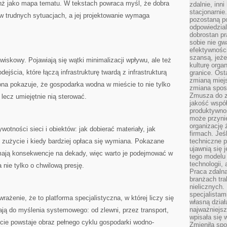
nż jako mapa tematu. W tekstach powraca myśl, że dobra
zdalnie, inn
stacjonarni
ła w trudnych sytuacjach, a jej projektowanie wymaga
pozostaną po
odpowiedzial
dobrostan p
sobie nie gw
efektywnośc
szansą, jeże
iskowy. Pojawiają się wątki minimalizacji wpływu, ale też
kulturę orga
ejścia, które łączą infrastrukturę twardą z infrastrukturą
granice. Ost
zmianą miej
rona pokazuje, że gospodarka wodna w mieście to nie tylko
zmiana sposo
Zmusza do z
lecz umiejętnie nią sterować.
jakość współp
produktywnoś
może przyni
organizację ż
wotności sieci i obiektów: jak dobierać materiały, jak
firmach. Jeś
 zużycie i kiedy bardziej opłaca się wymiana. Pokazane
techniczne p
ujawnią się 
e mają konsekwencje na dekady, więc warto je podejmować w
tego modelu
technologii, 
 nie tylko o chwilową presję.
Praca zdalna
branżach tra
nielicznych.
specjalista
wrażenie, że to platforma specjalistyczna, w której liczy się
własną dział
najważniejsz
cają do myślenia systemowego: od zlewni, przez transport,
wpisała się 
cie powstaje obraz pełnego cyklu gospodarki wodno-
Zmieniła spo