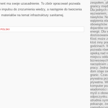
zespołem, p
ement ma swoje uzasadnienie. To zbiór opracowań pozwala
granicy mię
o impulsu do zrozumienia wiedzy, a następnie do tworzenia
Dla jednych 
wyzwaniem, 
i materiałów na temat infrastruktury sanitarnej.
nawyków. Naj
wątpienia e
obowiązków 
dojazdów oz
 POLSKI
energii. Dla
dostosowanie
Ktoś może z
ktoś inny pr
godzinach. 
pozwala rów
opieką nad 
miejscu odd
biznesowych.
narzędziem 
pracy. Jedn
dom staje si
granic. Czas
prywatna prz
prywatna. Wi
komputer poz
wiadomości 
myśl o obow
odpoczynku. 
utrudnia sym
pokazuje, ż
samodyscypli