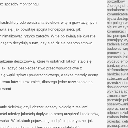
porządkowi,
az sposoby monitoringu.
Z drugiej st
nadmiarem s
komunikatora
bycia dostęp
nfrastruktury odprowadzania ścieków, w tym grawitacyjnych
nie polega w
się ze wszys
wia się, jak powstaje spójna koncepcja sieci, jak
komunikacji
też pomijać 
nimalizować ryzyko zatorów. W tle pojawiają się kwestie
pracujący w
 często decydują o tym, czy sieć działa bezproblemowo.
zadania skut
budować więź
pracownicy m
poznania kult
ządzanie deszczówką, które w ostatnich latach stało się
wyczuć emocj
bardziej wid
 jak łączyć bezpieczeństwo przeciwpowodziowe z
nieformalnyc
bardziej świ
 się wątki spływu powierzchniowego, a także metody oceny
sztuczne zab
temu łatwiej zrozumieć, dlaczego jedne rozwiązania są
przestrzeni 
doświadczeni
lewami.
wykraczający
zmienia równ
przestaje po
obserwowaniu
nie ścieków, czyli obszar łączący biologię z realiami
opierać się 
odpowiedzial
ości między jakością dopływu a pracą urządzeń i reaktorów,
zmiana kultu
wość. W tekstach pojawia się podejście praktyczne: jak
określać cel
przeciążenie
kładać je na decyzje, które poprawiają stabilność.