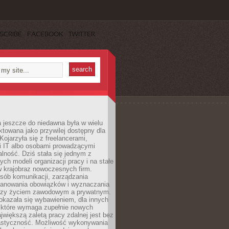
SCRIBE
FACEBOOK
TWITTER
 jeszcze do niedawna była w wielu
ktowana jako przywilej dostępny dla
 Kojarzyła się z freelancerami,
mi IT albo osobami prowadzącymi
alność. Dziś stała się jednym z
ych modeli organizacji pracy i na stałe
w krajobraz nowoczesnych firm.
sób komunikacji, zarządzania
lanowania obowiązków i wyznaczania
dzy życiem zawodowym a prywatnym.
okazała się wybawieniem, dla innych
które wymaga zupełnie nowych
większą zaletą pracy zdalnej jest bez
lastyczność. Możliwość wykonywania