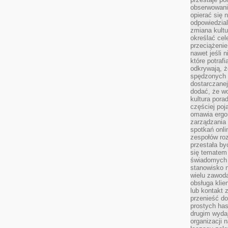
obserwowaniu
opierać się 
odpowiedzial
zmiana kultu
określać cel
przeciążenie
nawet jeśli 
które potraf
odkrywają, że
spędzonych 
dostarczanej
dodać, że wo
kultura pora
częściej poj
omawia ergo
zarządzania
spotkań onl
zespołów ro
przestała b
się tematem 
świadomych d
stanowisko n
wielu zawoda
obsługa klie
lub kontakt z
przenieść do
prostych ha
drugim wydaj
organizacji 