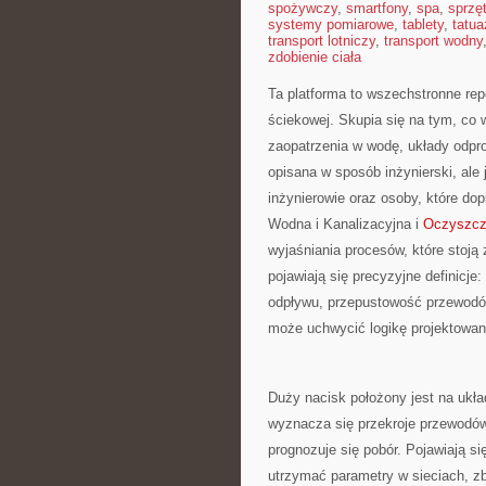
spożywczy
,
smartfony
,
spa
,
sprzę
systemy pomiarowe
,
tablety
,
tatua
transport lotniczy
,
transport wodny
zdobienie ciała
Ta platforma to wszechstronne rep
ściekowej. Skupia się na tym, co
zaopatrzenia w wodę, układy odpr
opisana w sposób inżynierski, ale 
inżynierowie oraz osoby, które dop
Wodna i Kanalizacyjna i
Oczyszcz
wyjaśniania procesów, które stoją
pojawiają się precyzyjne definicj
odpływu, przepustowość przewodów,
może uchwycić logikę projektowan
Duży nacisk położony jest na ukła
wyznacza się przekroje przewodów
prognozuje się pobór. Pojawiają si
utrzymać parametry w sieciach, zb