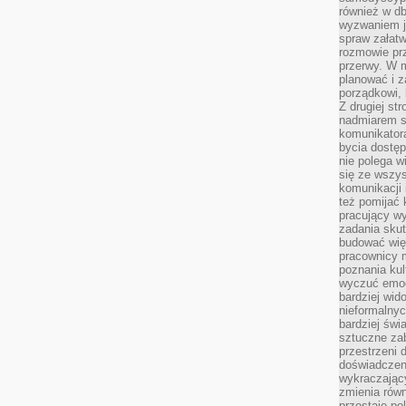
również w db
wyzwaniem j
spraw załatw
rozmowie prz
przerwy. W 
planować i z
porządkowi,
Z drugiej st
nadmiarem s
komunikatora
bycia dostęp
nie polega w
się ze wszys
komunikacji
też pomijać 
pracujący w
zadania skut
budować więź
pracownicy m
poznania kult
wyczuć emocj
bardziej wid
nieformalnyc
bardziej świ
sztuczne zab
przestrzeni 
doświadczeni
wykraczający
zmienia równ
przestaje po