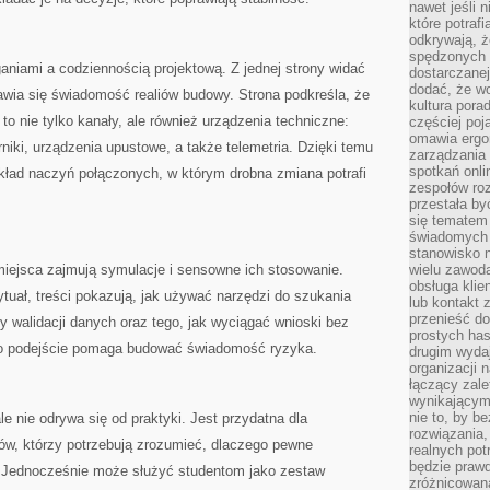
nawet jeśli 
które potraf
odkrywają, że
spędzonych 
niami a codziennością projektową. Z jednej strony widać
dostarczanej
dodać, że wo
jawia się świadomość realiów budowy. Strona podkreśla, że
kultura pora
 to nie tylko kanały, ale również urządzenia techniczne:
częściej poj
omawia ergo
rniki, urządzenia upustowe, a także telemetria. Dzięki temu
zarządzania
spotkań onl
 układ naczyń połączonych, w którym drobna zmiana potrafi
zespołów ro
przestała b
się tematem 
świadomych d
stanowisko n
ejsca zajmują symulacje i sensowne ich stosowanie.
wielu zawoda
obsługa klie
ytuał, treści pokazują, jak używać narzędzi do szukania
lub kontakt z
przenieść do
y walidacji danych oraz tego, jak wyciągać wnioski bez
prostych ha
o podejście pomaga budować świadomość ryzyka.
drugim wydaj
organizacji 
łączący zale
wynikającym
nie to, by b
e nie odrywa się od praktyki. Jest przydatna dla
rozwiązania
ów, którzy potrzebują zrozumieć, dlaczego pewne
realnych pot
będzie prawd
e. Jednocześnie może służyć studentom jako zestaw
zróżnicowan