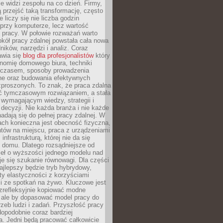
nie widzi zespołu na co dzień. Firmy,
ią przejść taką transformację, często
 liczy się nie liczba godzin
przy komputerze, lecz wartość
 pracy. W połowie rozważań warto
kół pracy zdalnej powstała cała nowa
dników, narzędzi i analiz. Coraz
awia się
blog dla profesjonalistów
który
nomię domowego biura, techniki
 czasem, sposoby prowadzenia
ine oraz budowania efektywnych
zproszonych. To znak, że praca zdalna
yć tymczasowym rozwiązaniem, a stała
wymagającym wiedzy, strategii i
ecyzji. Nie każda branża i nie każde
adają się do pełnej pracy zdalnej. W
ch konieczna jest obecność fizyczna,
ntów na miejscu, praca z urządzeniami
 infrastrukturą, której nie da się
 domu. Dlatego rozsądniejsze od
seł o wyższości jednego modelu nad
e się szukanie równowagi. Dla części
najlepszy będzie tryb hybrydowy,
ty elastyczności z korzyściami
i ze spotkań na żywo. Kluczowe jest
ezrefleksyjnie kopiować modne
, ale by dopasować model pracy do
rzeb ludzi i zadań. Przyszłość pracy
opodobnie coraz bardziej
a. Jedni będą pracować całkowicie