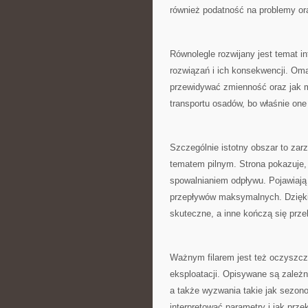
również podatność na problemy or
Równolegle rozwijany jest temat i
rozwiązań i ich konsekwencji. Oma
przewidywać zmienność oraz jak mi
transportu osadów, bo właśnie one
Szczególnie istotny obszar to zar
tematem pilnym. Strona pokazuje,
spowalnianiem odpływu. Pojawiają
przepływów maksymalnych. Dzięki 
skuteczne, a inne kończą się prze
Ważnym filarem jest też oczyszcza
eksploatacji. Opisywane są zależn
a także wyzwania takie jak sezono
interpretować parametry i jak prze