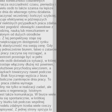
bez konieczności codziennych
nacza oszczędność czasu, pieniędzy i
 wielu osób to także szansa na lepsze
 dnia do własnego rytmu działania.
aczynać wcześniej i kończyć szybciej,
acuje efektywniej w późniejszych
W niektórych przypadkach praca zdalna
nież pogodzić obowiązki zawodowe z
rodziną, nauką lub mieszkaniem w
alonym od dużych ośrodków
 Z tej perspektywy staje się
zwiększającym dostępność rynku
ak elastyczność ma swoją cenę. Gdy
ę jednocześnie biurem, łatwo o zatarcie
 pracy zaczyna się rozciągać, a
estrzeń przestaje być w pełni
ele osób doświadcza sytuacji, w której
ostaje włączony dłużej niż powinien,
służbowe przychodzą wieczorem, a
iązkach towarzyszy nawet podczas
Brak fizycznego wyjścia z biura
boliczne zamknięcie dnia pracy. To
e praca zdalna wymaga
ny nie tylko w realizacji zadań, ale
aniu o regenerację. Istotnym
est także komunikacja. W biurze wiele
ia się spontanicznie, w krótkiej
y biurku lub podczas wspólnej
modelu zdalnym trzeba wiele rzeczy
apisywać. Z jednej strony sprzyja to