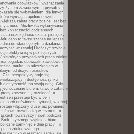
lanowania obowiązków i wyznaczania
dzy życiem zawodowym a prywatnym.
okazała się wybawieniem, dla innych
które wymaga zupełnie nowych
większą zaletą pracy zdalnej jest bez
lastyczność. Możliwość wykonywania
bez konieczności codziennych
nacza oszczędność czasu, pieniędzy i
 wielu osób to także szansa na lepsze
 dnia do własnego rytmu działania.
aczynać wcześniej i kończyć szybciej,
acuje efektywniej w późniejszych
W niektórych przypadkach praca zdalna
nież pogodzić obowiązki zawodowe z
rodziną, nauką lub mieszkaniem w
alonym od dużych ośrodków
 Z tej perspektywy staje się
zwiększającym dostępność rynku
ak elastyczność ma swoją cenę. Gdy
ę jednocześnie biurem, łatwo o zatarcie
 pracy zaczyna się rozciągać, a
estrzeń przestaje być w pełni
ele osób doświadcza sytuacji, w której
ostaje włączony dłużej niż powinien,
służbowe przychodzą wieczorem, a
iązkach towarzyszy nawet podczas
Brak fizycznego wyjścia z biura
boliczne zamknięcie dnia pracy. To
e praca zdalna wymaga
ny nie tylko w realizacji zadań, ale