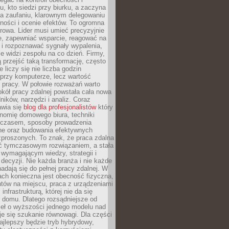
, kto siedzi przy biurku, a zaczyna
na zaufaniu, klarownym delegowaniu
ności i ocenie efektów. To ogromna
rowa. Lider musi umieć precyzyjnie
e, zapewniać wsparcie, reagować na
 i rozpoznawać sygnały wypalenia,
nie widzi zespołu na co dzień. Firmy,
ią przejść taką transformację, często
 liczy się nie liczba godzin
przy komputerze, lecz wartość
 pracy. W połowie rozważań warto
kół pracy zdalnej powstała cała nowa
dników, narzędzi i analiz. Coraz
awia się
blog dla profesjonalistów
który
nomię domowego biura, techniki
 czasem, sposoby prowadzenia
ine oraz budowania efektywnych
zproszonych. To znak, że praca zdalna
yć tymczasowym rozwiązaniem, a stała
wymagającym wiedzy, strategii i
ecyzji. Nie każda branża i nie każde
adają się do pełnej pracy zdalnej. W
ch konieczna jest obecność fizyczna,
ntów na miejscu, praca z urządzeniami
 infrastrukturą, której nie da się
 domu. Dlatego rozsądniejsze od
seł o wyższości jednego modelu nad
e się szukanie równowagi. Dla części
najlepszy będzie tryb hybrydowy,