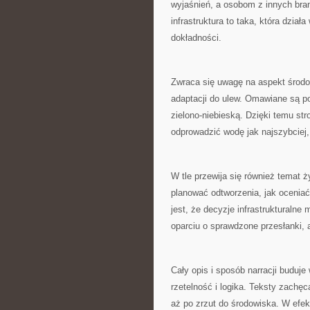
wyjaśnień, a osobom z innych bra
infrastruktura to taka, która dzia
dokładności.
Zwraca się uwagę na aspekt środow
adaptacji do ulew. Omawiane są pod
zielono-niebieską. Dzięki temu st
odprowadzić wodę jak najszybciej, 
W tle przewija się również temat ży
planować odtworzenia, jak oceniać
jest, że decyzje infrastrukturaln
oparciu o sprawdzone przesłanki, a
Cały opis i sposób narracji buduje 
rzetelność i logika. Teksty zachę
aż po zrzut do środowiska. W efek