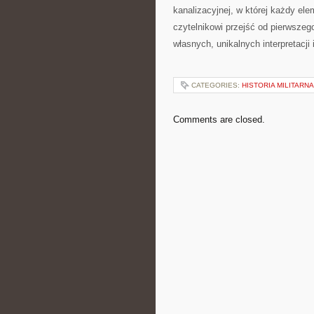
kanalizacyjnej, w której każdy el
czytelnikowi przejść od pierwszeg
własnych, unikalnych interpretacji 
CATEGORIES:
HISTORIA MILITARNA
Comments are closed.