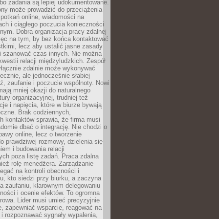
 bo zadania są lepiej udokumentowane.
rony może prowadzić do przeciążenia
potkań online, wiadomości na
ch i ciągłego poczucia konieczności
nym. Dobra organizacja pracy zdalnej
ięc na tym, by bez końca kontaktować
tkimi, lecz aby ustalić jasne zasady
 i szanować czas innych. Nie można
kwestii relacji międzyludzkich. Zespół
yłącznie zdalnie może wykonywać
ecznie, ale jednocześnie słabiej
, zaufanie i poczucie wspólnoty. Nowi
ają mniej okazji do naturalnego
ury organizacyjnej, trudniej też
e i napięcia, które w biurze bywają
oczne. Brak codziennych,
h kontaktów sprawia, że firma musi
adomie dbać o integrację. Nie chodzi o
awy online, lecz o tworzenie
do prawdziwej rozmowy, dzielenia się
em i budowania relacji
ch poza listę zadań. Praca zdalna
ież rolę menedżera. Zarządzanie
legać na kontroli obecności i
, kto siedzi przy biurku, a zaczyna
na zaufaniu, klarownym delegowaniu
ności i ocenie efektów. To ogromna
rowa. Lider musi umieć precyzyjnie
e, zapewniać wsparcie, reagować na
 i rozpoznawać sygnały wypalenia,