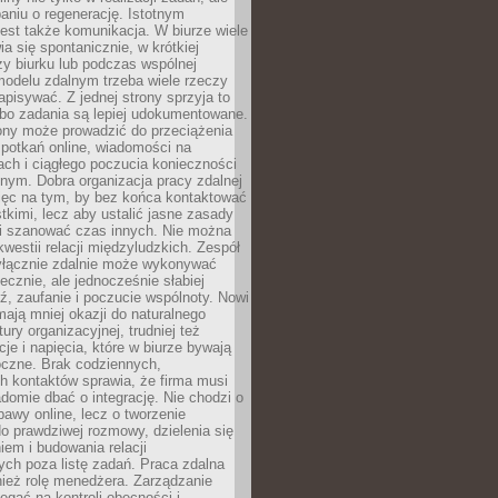
aniu o regenerację. Istotnym
est także komunikacja. W biurze wiele
ia się spontanicznie, w krótkiej
y biurku lub podczas wspólnej
modelu zdalnym trzeba wiele rzeczy
apisywać. Z jednej strony sprzyja to
 bo zadania są lepiej udokumentowane.
rony może prowadzić do przeciążenia
potkań online, wiadomości na
ch i ciągłego poczucia konieczności
nym. Dobra organizacja pracy zdalnej
ięc na tym, by bez końca kontaktować
tkimi, lecz aby ustalić jasne zasady
 i szanować czas innych. Nie można
kwestii relacji międzyludzkich. Zespół
yłącznie zdalnie może wykonywać
ecznie, ale jednocześnie słabiej
, zaufanie i poczucie wspólnoty. Nowi
ają mniej okazji do naturalnego
ury organizacyjnej, trudniej też
e i napięcia, które w biurze bywają
oczne. Brak codziennych,
h kontaktów sprawia, że firma musi
adomie dbać o integrację. Nie chodzi o
awy online, lecz o tworzenie
do prawdziwej rozmowy, dzielenia się
em i budowania relacji
ch poza listę zadań. Praca zdalna
ież rolę menedżera. Zarządzanie
legać na kontroli obecności i