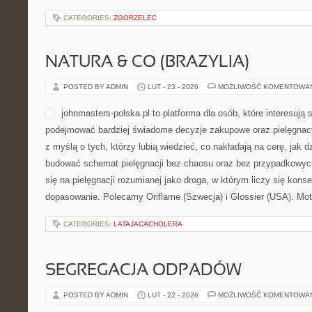
CATEGORIES:
ZGORZELEC
NATURA & CO (BRAZYLIA)
POSTED BY ADMIN
LUT - 23 - 2026
MOŻLIWOŚĆ KOMENTOWA
johnmasters-polska.pl to platforma dla osób, które interesują
podejmować bardziej świadome decyzje zakupowe oraz pielęgnac
z myślą o tych, którzy lubią wiedzieć, co nakładają na cerę, jak dzi
budować schemat pielęgnacji bez chaosu oraz bez przypadkowyc
się na pielęgnacji rozumianej jako droga, w którym liczy się kons
dopasowanie. Polecamy Oriflame (Szwecja) i Glossier (USA). M
CATEGORIES:
LATAJACACHOLERA
SEGREGACJA ODPADÓW
POSTED BY ADMIN
LUT - 22 - 2026
MOŻLIWOŚĆ KOMENTOWA