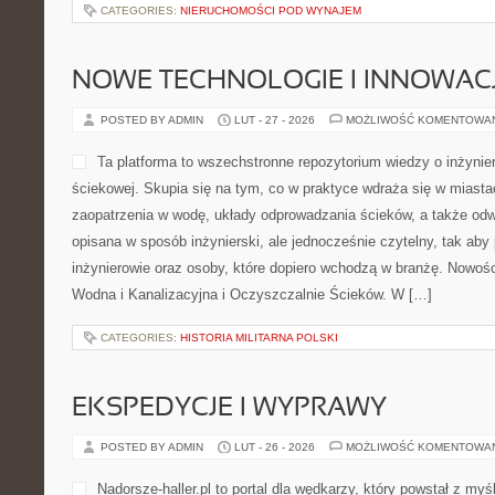
CATEGORIES:
NIERUCHOMOŚCI POD WYNAJEM
NOWE TECHNOLOGIE I INNOWAC
POSTED BY ADMIN
LUT - 27 - 2026
MOŻLIWOŚĆ KOMENTOWA
Ta platforma to wszechstronne repozytorium wiedzy o inżynie
ściekowej. Skupia się na tym, co w praktyce wdraża się w miast
zaopatrzenia w wodę, układy odprowadzania ścieków, a także odw
opisana w sposób inżynierski, ale jednocześnie czytelny, tak aby 
inżynierowie oraz osoby, które dopiero wchodzą w branżę. Nowości
Wodna i Kanalizacyjna i Oczyszczalnie Ścieków. W […]
CATEGORIES:
HISTORIA MILITARNA POLSKI
EKSPEDYCJE I WYPRAWY
POSTED BY ADMIN
LUT - 26 - 2026
MOŻLIWOŚĆ KOMENTOWA
Nadorsze-haller.pl to portal dla wędkarzy, który powstał z myś