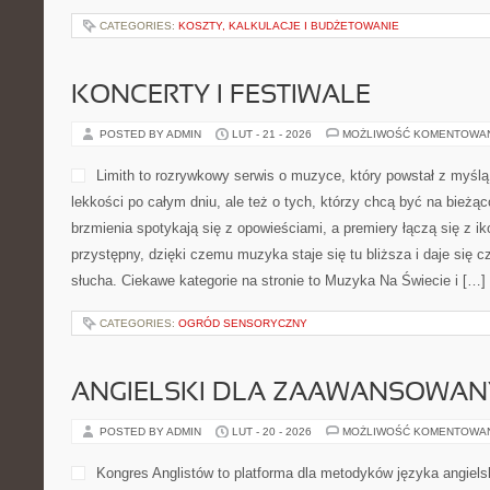
CATEGORIES:
KOSZTY, KALKULACJE I BUDŻETOWANIE
KONCERTY I FESTIWALE
POSTED BY ADMIN
LUT - 21 - 2026
MOŻLIWOŚĆ KOMENTOWA
Limith to rozrywkowy serwis o muzyce, który powstał z myślą
lekkości po całym dniu, ale też o tych, którzy chcą być na bieżą
brzmienia spotykają się z opowieściami, a premiery łączą się z i
przystępny, dzięki czemu muzyka staje się tu bliższa i daje się c
słucha. Ciekawe kategorie na stronie to Muzyka Na Świecie i […]
CATEGORIES:
OGRÓD SENSORYCZNY
ANGIELSKI DLA ZAAWANSOWA
POSTED BY ADMIN
LUT - 20 - 2026
MOŻLIWOŚĆ KOMENTOWA
Kongres Anglistów to platforma dla metodyków języka angiels