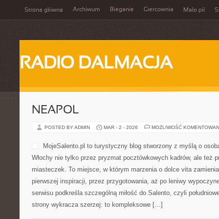
Archiwum
Bieganie
Giercownia
Strona główna
Mało pił
S
RADIO DALMACJA
NEAPOL
POSTED BY ADMIN
MAR - 2 - 2026
MOŻLIWOŚĆ KOMENTOWAN
MojeSalento.pl to turystyczny blog stworzony z myślą o osob
Włochy nie tylko przez pryzmat pocztówkowych kadrów, ale też p
miasteczek. To miejsce, w którym marzenia o dolce vita zamieniaj
pierwszej inspiracji, przez przygotowania, aż po leniwy wypoczy
serwisu podkreśla szczególną miłość do Salento, czyli południowe
strony wykracza szerzej: to kompleksowe […]