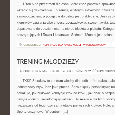
12ton.pl to przestrzeń dla osób, które chcą poprawić sprawno
wkręcić się w kolarstwo. To serwis, w którym aktywność fizyczna
samopoczuciem, a podejście do celów jest praktyczne. Jeśli sz
kierunków działania albo chcesz uporządkować swoje nawyki, tut
dopasowane do codzienności, a nie do ideałów z plakatu. Kategori
początkujących i Rower i kolarstwo. Sednem 12ton.pl jest balans:
CATEGORIES:
INSPIRACJE DLA NAUCZYCIELI I WYCHOWAWCÓW
TRENING MŁODZIEŻY
POSTED BY ADMIN
LUT - 24 - 2026
MOŻLIWOŚĆ KOMENTOWA
TKKF Sieraków to centrum wiedzy dla osób, które traktują ak
jednorazowy zryw, lecz jako proces. Serwis łączy perspektywę r
pokazuje, jak budować kondycję krok po kroku, jak dbać o bezpie
nawyki w duchu świadomej rywalizacji. To miejsce dla tych, którz
niezależnie od tego, czy są na etapie pierwszych kroków. Polecam
Sporty drużynowe. W centrum […]