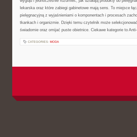
wygląd i jednocześnie rozumieć, jak działają produkty do pielęgn
lekarska oraz które zabiegi gabinetowe mają sens. To miejsce łą
pielęgnacyjną z wyjaśnieniami o komponentach i procesach zach
tkankach i organizmie. Dzięki temu czytelnik może selekcjonować
świadomie oraz omijać puste obietnice. Ciekawe kategorie to Anti
CATEGORIES:
MODA