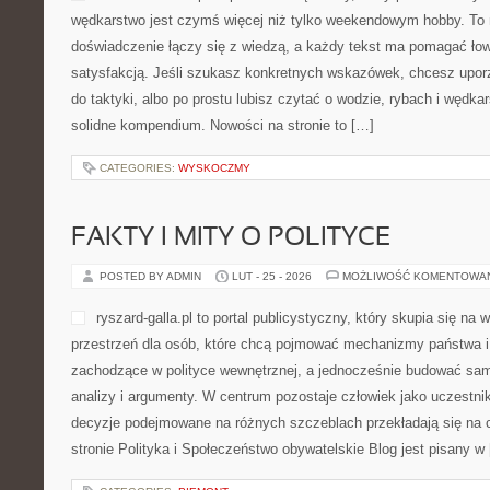
wędkarstwo jest czymś więcej niż tylko weekendowym hobby. To 
doświadczenie łączy się z wiedzą, a każdy tekst ma pomagać łowi
satysfakcją. Jeśli szukasz konkretnych wskazówek, chcesz upo
do taktyki, albo po prostu lubisz czytać o wodzie, rybach i wędkar
solidne kompendium. Nowości na stronie to […]
CATEGORIES:
WYSKOCZMY
FAKTY I MITY O POLITYCE
POSTED BY ADMIN
LUT - 25 - 2026
MOŻLIWOŚĆ KOMENTOWA
ryszard-galla.pl to portal publicystyczny, który skupia się na
przestrzeń dla osób, które chcą pojmować mechanizmy państwa i 
zachodzące w polityce wewnętrznej, a jednocześnie budować samo
analizy i argumenty. W centrum pozostaje człowiek jako uczestnik
decyzje podejmowane na różnych szczeblach przekładają się na 
stronie Polityka i Społeczeństwo obywatelskie Blog jest pisany w