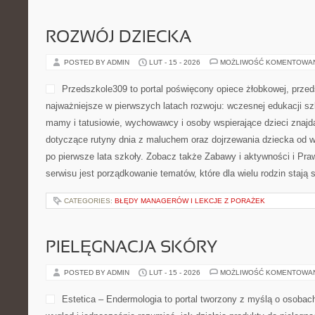
ROZWÓJ DZIECKA
POSTED BY ADMIN
LUT - 15 - 2026
MOŻLIWOŚĆ KOMENTOWA
Przedszkole309 to portal poświęcony opiece żłobkowej, prze
najważniejsze w pierwszych latach rozwoju: wczesnej edukacji sz
mamy i tatusiowie, wychowawcy i osoby wspierające dzieci znaj
dotyczące rutyny dnia z maluchem oraz dojrzewania dziecka od 
po pierwsze lata szkoły. Zobacz także Zabawy i aktywności i Praw
serwisu jest porządkowanie tematów, które dla wielu rodzin stają
CATEGORIES:
BŁĘDY MANAGERÓW I LEKCJE Z PORAŻEK
PIELĘGNACJA SKÓRY
POSTED BY ADMIN
LUT - 15 - 2026
MOŻLIWOŚĆ KOMENTOWA
Estetica – Endermologia to portal tworzony z myślą o osobac