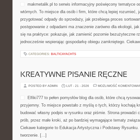
makmetalik.pl to serwis informacyjny poświęcony tematyce 
wtórnych. To miejsce dla osób i firm, które chcą lepiej rozumieć, 
przygotować odpady do sprzedaży, jak przebiega proces sortowan
postępowanie z odpadami ma znaczenie zarówno dla ekologii, jak i
się na praktyce: pokazuje, jak zamienić pozornie bezużyteczne r
jednocześnie wspierając gospodarkę obiegu zamkniętego. Ciekawe
CATEGORIES:
BALTICAYACHTS
KREATYWNE PISANIE RĘCZNE
POSTED BY ADMIN
LUT - 21 - 2026
MOŻLIWOŚĆ KOMENTOWA
Elfiki777 to pełen pomysłów blog dla osób, które chcą rysowa
przyjemny. To miejsce powstało z myślą o tych, którzy kochają kr
budować własny podpis w rysunku oraz piśmie. Strona prowadzi c
prób, przez małe kroki, aż po bardziej wymagające tematy związan
Ciekawe kategorie to Edukacja Artystyczna i Podstawy Rysunku. 
tworzenie. […]