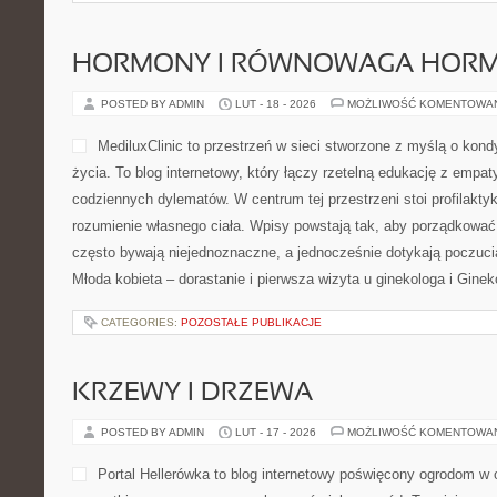
HORMONY I RÓWNOWAGA HOR
POSTED BY ADMIN
LUT - 18 - 2026
MOŻLIWOŚĆ KOMENTOWA
MediluxClinic to przestrzeń w sieci stworzone z myślą o kond
życia. To blog internetowy, który łączy rzetelną edukację z emp
codziennych dylematów. W centrum tej przestrzeni stoi profilakty
rozumienie własnego ciała. Wpisy powstają tak, aby porządkować 
często bywają niejednoznaczne, a jednocześnie dotykają poczuci
Młoda kobieta – dorastanie i pierwsza wizyta u ginekologa i Gine
CATEGORIES:
POZOSTAŁE PUBLIKACJE
KRZEWY I DRZEWA
POSTED BY ADMIN
LUT - 17 - 2026
MOŻLIWOŚĆ KOMENTOWA
Portal Hellerówka to blog internetowy poświęcony ogrodom w 