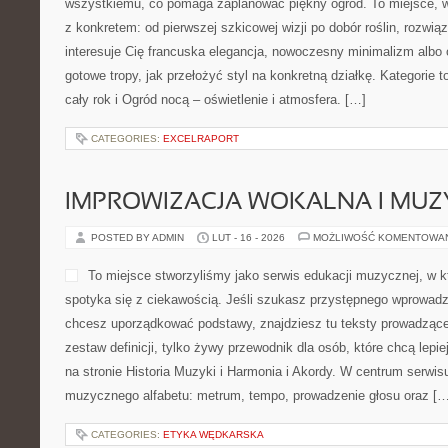
wszystkiemu, co pomaga zaplanować piękny ogród. To miejsce, 
z konkretem: od pierwszej szkicowej wizji po dobór roślin, rozwią
interesuje Cię francuska elegancja, nowoczesny minimalizm albo 
gotowe tropy, jak przełożyć styl na konkretną działkę. Kategorie 
cały rok i Ogród nocą – oświetlenie i atmosfera. […]
CATEGORIES:
EXCELRAPORT
IMPROWIZACJA WOKALNA I MU
POSTED BY ADMIN
LUT - 16 - 2026
MOŻLIWOŚĆ KOMENTOWA
To miejsce stworzyliśmy jako serwis edukacji muzycznej, w 
spotyka się z ciekawością. Jeśli szukasz przystępnego wprowadz
chcesz uporządkować podstawy, znajdziesz tu teksty prowadzące 
zestaw definicji, tylko żywy przewodnik dla osób, które chcą lep
na stronie Historia Muzyki i Harmonia i Akordy. W centrum serwi
muzycznego alfabetu: metrum, tempo, prowadzenie głosu oraz […
CATEGORIES:
ETYKA WĘDKARSKA