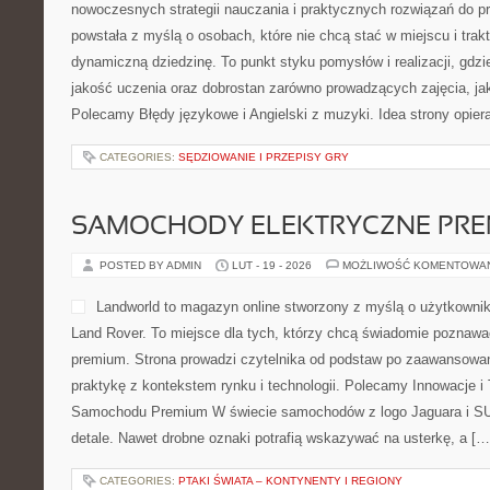
nowoczesnych strategii nauczania i praktycznych rozwiązań do p
powstała z myślą o osobach, które nie chcą stać w miejscu i trak
dynamiczną dziedzinę. To punkt styku pomysłów i realizacji, gdzi
jakość uczenia oraz dobrostan zarówno prowadzących zajęcia, jak
Polecamy Błędy językowe i Angielski z muzyki. Idea strony opier
CATEGORIES:
SĘDZIOWANIE I PRZEPISY GRY
SAMOCHODY ELEKTRYCZNE PRE
POSTED BY ADMIN
LUT - 19 - 2026
MOŻLIWOŚĆ KOMENTOWA
Landworld to magazyn online stworzony z myślą o użytkowni
Land Rover. To miejsce dla tych, którzy chcą świadomie poznawa
premium. Strona prowadzi czytelnika od podstaw po zaawansowan
praktykę z kontekstem rynku i technologii. Polecamy Innowacje i
Samochodu Premium W świecie samochodów z logo Jaguara i SUV
detale. Nawet drobne oznaki potrafią wskazywać na usterkę, a […
CATEGORIES:
PTAKI ŚWIATA – KONTYNENTY I REGIONY