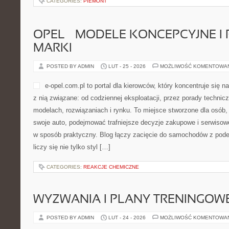
CATEGORIES:
PIEMONT
OPEL – MODELE KONCEPCYJNE I
MARKI
POSTED BY ADMIN
LUT - 25 - 2026
MOŻLIWOŚĆ KOMENTOWA
e-opel.com.pl to portal dla kierowców, który koncentruje się 
z nią związane: od codziennej eksploatacji, przez porady technic
modelach, rozwiązaniach i rynku. To miejsce stworzone dla osób,
swoje auto, podejmować trafniejsze decyzje zakupowe i serwisow
w sposób praktyczny. Blog łączy zacięcie do samochodów z podej
liczy się nie tylko styl […]
CATEGORIES:
REAKCJE CHEMICZNE
WYZWANIA I PLANY TRENINGOW
POSTED BY ADMIN
LUT - 24 - 2026
MOŻLIWOŚĆ KOMENTOWA