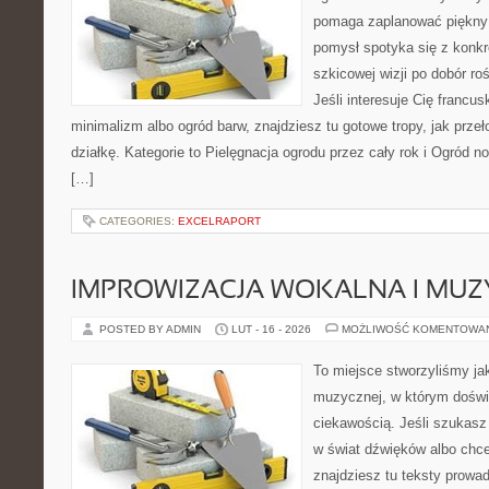
pomaga zaplanować piękny 
pomysł spotyka się z konkr
szkicowej wizji po dobór ro
Jeśli interesuje Cię francu
minimalizm albo ogród barw, znajdziesz tu gotowe tropy, jak przeł
działkę. Kategorie to Pielęgnacja ogrodu przez cały rok i Ogród no
[…]
CATEGORIES:
EXCELRAPORT
IMPROWIZACJA WOKALNA I MU
POSTED BY ADMIN
LUT - 16 - 2026
MOŻLIWOŚĆ KOMENTOWA
To miejsce stworzyliśmy ja
muzycznej, w którym doświ
ciekawością. Jeśli szukas
w świat dźwięków albo chc
znajdziesz tu teksty prowad