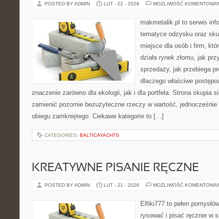
POSTED BY ADMIN
LUT - 22 - 2026
MOŻLIWOŚĆ KOMENTOWA
makmetalik.pl to serwis in
tematyce odzysku oraz sku
miejsce dla osób i firm, któ
działa rynek złomu, jak pr
sprzedaży, jak przebiega p
dlaczego właściwe postęp
znaczenie zarówno dla ekologii, jak i dla portfela. Strona skupia s
zamienić pozornie bezużyteczne rzeczy w wartość, jednocześnie
obiegu zamkniętego. Ciekawe kategorie to […]
CATEGORIES:
BALTICAYACHTS
KREATYWNE PISANIE RĘCZNE
POSTED BY ADMIN
LUT - 21 - 2026
MOŻLIWOŚĆ KOMENTOWA
Elfiki777 to pełen pomysłów
rysować i pisać ręcznie w 