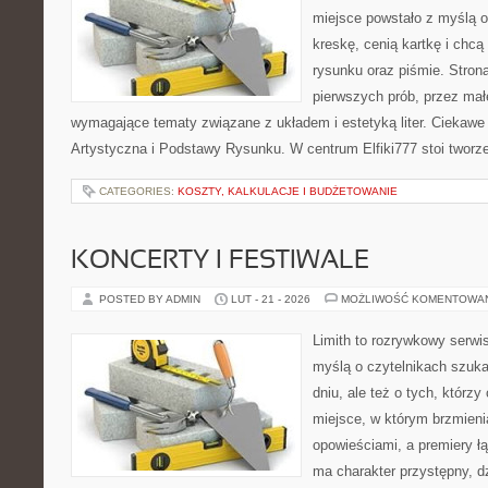
miejsce powstało z myślą o
kreskę, cenią kartkę i chc
rysunku oraz piśmie. Stron
pierwszych prób, przez małe
wymagające tematy związane z układem i estetyką liter. Ciekawe 
Artystyczna i Podstawy Rysunku. W centrum Elfiki777 stoi tworze
CATEGORIES:
KOSZTY, KALKULACJE I BUDŻETOWANIE
KONCERTY I FESTIWALE
POSTED BY ADMIN
LUT - 21 - 2026
MOŻLIWOŚĆ KOMENTOWA
Limith to rozrywkowy serwi
myślą o czytelnikach szuka
dniu, ale też o tych, którz
miejsce, w którym brzmieni
opowieściami, a premiery ł
ma charakter przystępny, 