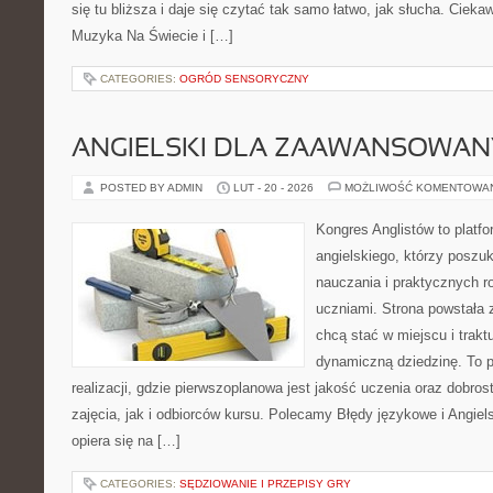
się tu bliższa i daje się czytać tak samo łatwo, jak słucha. Ciekaw
Muzyka Na Świecie i […]
CATEGORIES:
OGRÓD SENSORYCZNY
ANGIELSKI DLA ZAAWANSOWA
POSTED BY ADMIN
LUT - 20 - 2026
MOŻLIWOŚĆ KOMENTOWA
Kongres Anglistów to platf
angielskiego, którzy poszu
nauczania i praktycznych r
uczniami. Strona powstała 
chcą stać w miejscu i trakt
dynamiczną dziedzinę. To 
realizacji, gdzie pierwszoplanowa jest jakość uczenia oraz dobr
zajęcia, jak i odbiorców kursu. Polecamy Błędy językowe i Angiel
opiera się na […]
CATEGORIES:
SĘDZIOWANIE I PRZEPISY GRY