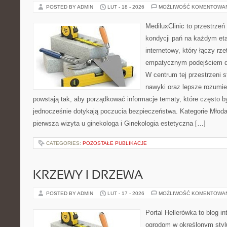
POSTED BY ADMIN
LUT - 18 - 2026
MOŻLIWOŚĆ KOMENTOWA
MediluxClinic to przestrzeń
kondycji pań na każdym eta
internetowy, który łączy rz
empatycznym podejściem d
W centrum tej przestrzeni s
nawyki oraz lepsze rozumie
powstają tak, aby porządkować informacje tematy, które często 
jednocześnie dotykają poczucia bezpieczeństwa. Kategorie Młoda 
pierwsza wizyta u ginekologa i Ginekologia estetyczna […]
CATEGORIES:
POZOSTAŁE PUBLIKACJE
KRZEWY I DRZEWA
POSTED BY ADMIN
LUT - 17 - 2026
MOŻLIWOŚĆ KOMENTOWA
Portal Hellerówka to blog i
ogrodom w określonym styl