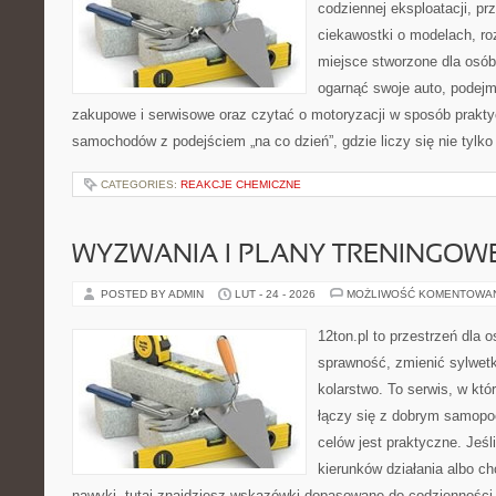
codziennej eksploatacji, pr
ciekawostki o modelach, ro
miejsce stworzone dla osób
ogarnąć swoje auto, podejm
zakupowe i serwisowe oraz czytać o motoryzacji w sposób prakty
samochodów z podejściem „na co dzień”, gdzie liczy się nie tylko 
CATEGORIES:
REAKCJE CHEMICZNE
WYZWANIA I PLANY TRENINGOW
POSTED BY ADMIN
LUT - 24 - 2026
MOŻLIWOŚĆ KOMENTOWA
12ton.pl to przestrzeń dla 
sprawność, zmienić sylwetk
kolarstwo. To serwis, w kt
łączy się z dobrym samopo
celów jest praktyczne. Jeś
kierunków działania albo 
nawyki, tutaj znajdziesz wskazówki dopasowane do codzienności, 