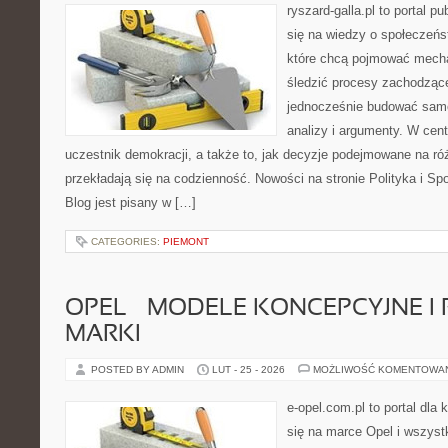
ryszard-galla.pl to portal p
się na wiedzy o społeczeńst
które chcą pojmować mecha
śledzić procesy zachodzące
jednocześnie budować samo
analizy i argumenty. W cen
uczestnik demokracji, a także to, jak decyzje podejmowane na r
przekładają się na codzienność. Nowości na stronie Polityka i S
Blog jest pisany w […]
CATEGORIES:
PIEMONT
OPEL – MODELE KONCEPCYJNE I
MARKI
POSTED BY ADMIN
LUT - 25 - 2026
MOŻLIWOŚĆ KOMENTOWA
e-opel.com.pl to portal dla 
się na marce Opel i wszyst