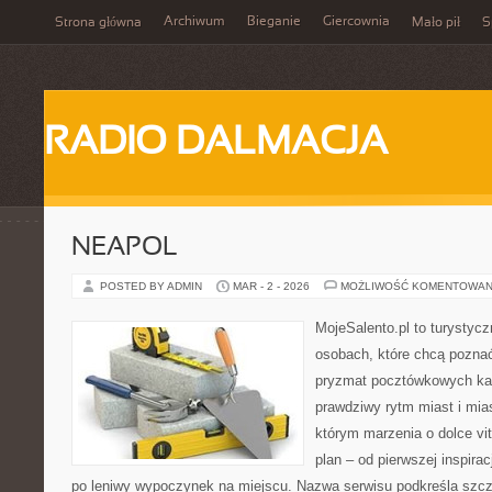
Archiwum
Bieganie
Giercownia
Strona główna
Mało pił
S
RADIO DALMACJA
NEAPOL
POSTED BY ADMIN
MAR - 2 - 2026
MOŻLIWOŚĆ KOMENTOWAN
MojeSalento.pl to turystyc
osobach, które chcą poznać
pryzmat pocztówkowych kad
prawdziwy rytm miast i mia
którym marzenia o dolce vit
plan – od pierwszej inspirac
po leniwy wypoczynek na miejscu. Nazwa serwisu podkreśla szcz