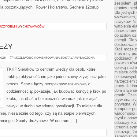
zespołem, p
dla początkujących i Rower i kolarstwo. Sednem 12ton.pl
granicy mię
Dla jednych 
wyzwaniem, 
nawyków. Naj
wątpienia e
AUCZYCIELI I WYCHOWAWCÓW
obowiązków 
dojazdów oz
energii. Dla
dostosowanie
EŻY
Ktoś może z
ktoś inny pr
TRENING
2026
MOŻLIWOŚĆ KOMENTOWANIA
ZOSTAŁA WYŁĄCZONA
godzinach. 
MŁODZIEŻY
pozwala rów
opieką nad 
TKKF Sieraków to centrum wiedzy dla osób, które
miejscu odd
traktują aktywność nie jako jednorazowy zryw, lecz jako
biznesowych.
narzędziem 
proces. Serwis łączy perspektywę rozwojową z
pracy. Jedn
dom staje si
codziennością: pokazuje, jak budować kondycję krok po
granic. Czas
kroku, jak dbać o bezpieczeństwo oraz jak rozwijać
prywatna prz
prywatna. Wi
nawyki w duchu świadomej rywalizacji. To miejsce dla
komputer poz
iej, niezależnie od tego, czy są na etapie pierwszych
wiadomości 
myśl o obow
treningu i Sporty drużynowe. W centrum […]
odpoczynku. 
utrudnia sym
pokazuje, ż
samodyscypli