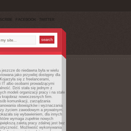
SCRIBE
FACEBOOK
TWITTER
 jeszcze do niedawna była w wielu
ktowana jako przywilej dostępny dla
 Kojarzyła się z freelancerami,
mi IT albo osobami prowadzącymi
alność. Dziś stała się jednym z
ych modeli organizacji pracy i na stałe
w krajobraz nowoczesnych firm.
sób komunikacji, zarządzania
lanowania obowiązków i wyznaczania
dzy życiem zawodowym a prywatnym.
okazała się wybawieniem, dla innych
które wymaga zupełnie nowych
większą zaletą pracy zdalnej jest bez
lastyczność. Możliwość wykonywania