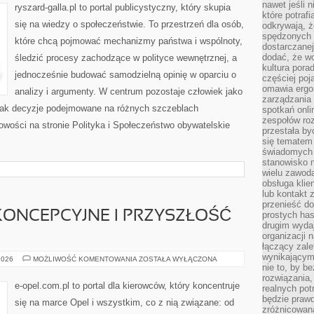
O
nawet jeśli 
ryszard-galla.pl to portal publicystyczny, który skupia
POLITYCE
które potraf
się na wiedzy o społeczeństwie. To przestrzeń dla osób,
odkrywają, że
spędzonych 
które chcą pojmować mechanizmy państwa i wspólnoty,
dostarczanej
dodać, że wo
śledzić procesy zachodzące w polityce wewnętrznej, a
kultura pora
jednocześnie budować samodzielną opinię w oparciu o
częściej poj
omawia ergo
analizy i argumenty. W centrum pozostaje człowiek jako
zarządzania
, jak decyzje podejmowane na różnych szczeblach
spotkań onl
zespołów ro
owości na stronie Polityka i Społeczeństwo obywatelskie
przestała b
się tematem 
świadomych d
stanowisko n
wielu zawoda
obsługa klie
lub kontakt z
przenieść do
KONCEPCYJNE I PRZYSZŁOŚĆ
prostych ha
drugim wydaj
organizacji 
łączący zale
wynikającym
OPEL
2026
MOŻLIWOŚĆ KOMENTOWANIA
ZOSTAŁA WYŁĄCZONA
–
nie to, by b
MODELE
rozwiązania
KONCEPCYJNE
e-opel.com.pl to portal dla kierowców, który koncentruje
realnych pot
I
PRZYSZŁOŚĆ
będzie prawd
się na marce Opel i wszystkim, co z nią związane: od
MARKI
zróżnicowan