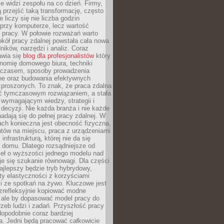
nie widzi zespołu na co dzień. Firmy,
ią przejść taką transformację, często
 liczy się nie liczba godzin
przy komputerze, lecz wartość
 pracy. W połowie rozważań warto
kół pracy zdalnej powstała cała nowa
dników, narzędzi i analiz. Coraz
awia się
blog dla profesjonalistów
który
nomię domowego biura, techniki
 czasem, sposoby prowadzenia
ine oraz budowania efektywnych
zproszonych. To znak, że praca zdalna
yć tymczasowym rozwiązaniem, a stała
wymagającym wiedzy, strategii i
ecyzji. Nie każda branża i nie każde
adają się do pełnej pracy zdalnej. W
ch konieczna jest obecność fizyczna,
ntów na miejscu, praca z urządzeniami
 infrastrukturą, której nie da się
 domu. Dlatego rozsądniejsze od
seł o wyższości jednego modelu nad
e się szukanie równowagi. Dla części
najlepszy będzie tryb hybrydowy,
ty elastyczności z korzyściami
i ze spotkań na żywo. Kluczowe jest
ezrefleksyjnie kopiować modne
, ale by dopasować model pracy do
rzeb ludzi i zadań. Przyszłość pracy
opodobnie coraz bardziej
a. Jedni będą pracować całkowicie