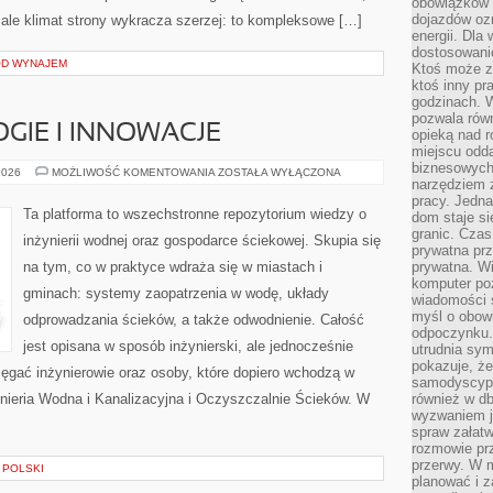
obowiązków 
dojazdów oz
, ale klimat strony wykracza szerzej: to kompleksowe […]
energii. Dla
dostosowanie
OD WYNAJEM
Ktoś może z
ktoś inny pr
godzinach. 
pozwala rów
IE I INNOWACJE
opieką nad 
miejscu odd
biznesowych.
NOWE
2026
MOŻLIWOŚĆ KOMENTOWANIA
ZOSTAŁA WYŁĄCZONA
narzędziem 
TECHNOLOGIE
I
pracy. Jedn
INNOWACJE
Ta platforma to wszechstronne repozytorium wiedzy o
dom staje si
granic. Czas
inżynierii wodnej oraz gospodarce ściekowej. Skupia się
prywatna prz
na tym, co w praktyce wdraża się w miastach i
prywatna. Wi
komputer poz
gminach: systemy zaopatrzenia w wodę, układy
wiadomości 
myśl o obow
odprowadzania ścieków, a także odwodnienie. Całość
odpoczynku. 
jest opisana w sposób inżynierski, ale jednocześnie
utrudnia sym
pokazuje, ż
sięgać inżynierowie oraz osoby, które dopiero wchodzą w
samodyscypli
ynieria Wodna i Kanalizacyjna i Oczyszczalnie Ścieków. W
również w db
wyzwaniem j
spraw załatw
rozmowie prz
przerwy. W 
 POLSKI
planować i z