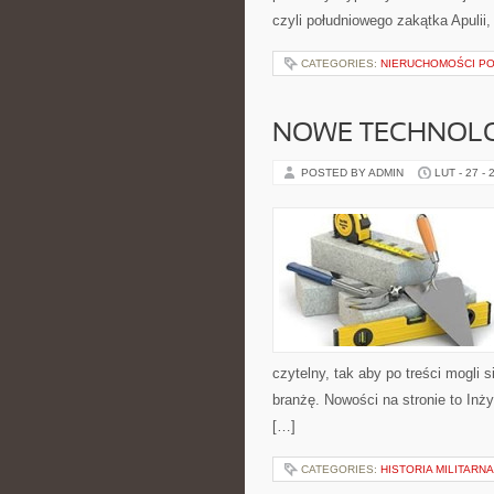
czyli południowego zakątka Apulii
CATEGORIES:
NIERUCHOMOŚCI P
NOWE TECHNOLOG
POSTED BY ADMIN
LUT - 27 - 
czytelny, tak aby po treści mogli 
branżę. Nowości na stronie to Inż
[…]
CATEGORIES:
HISTORIA MILITARNA