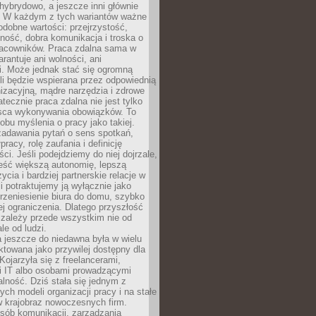
i hybrydowo, a jeszcze inni głównie
e. W każdym z tych wariantów ważne
dobne wartości: przejrzystość,
ność, dobra komunikacja i troska o
racowników. Praca zdalna sama w
arantuje ani wolności, ani
i. Może jednak stać się ogromną
li będzie wspierana przez odpowiednią
nizacyjną, mądre narzędzia i zdrowe
atecznie praca zdalna nie jest tylko
sca wykonywania obowiązków. To
bu myślenia o pracy jako takiej.
adawania pytań o sens spotkań,
racy, rolę zaufania i definicję
ci. Jeśli podejdziemy do niej dojrzale,
eść większą autonomię, lepszą
ycia i bardziej partnerskie relacje w
li potraktujemy ją wyłącznie jako
rzeniesienie biura do domu, szybko
jej ograniczenia. Dlatego przyszłość
 zależy przede wszystkim nie od
ale od ludzi.
 jeszcze do niedawna była w wielu
ktowana jako przywilej dostępny dla
 Kojarzyła się z freelancerami,
mi IT albo osobami prowadzącymi
alność. Dziś stała się jednym z
ych modeli organizacji pracy i na stałe
w krajobraz nowoczesnych firm.
sób komunikacji, zarządzania