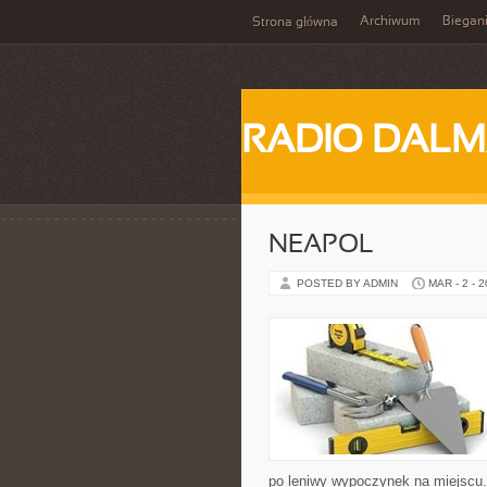
Archiwum
Biegan
Strona główna
RADIO DALM
NEAPOL
POSTED BY ADMIN
MAR - 2 - 
po leniwy wypoczynek na miejscu.