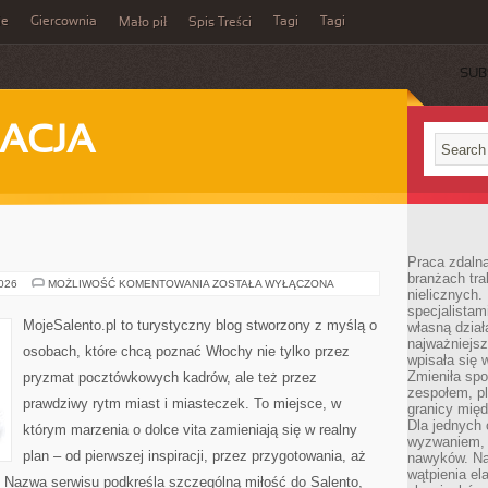
ie
Giercownia
Tagi
Tagi
Mało pił
Spis Treści
SUB
ACJA
Praca zdalna
branżach tra
NEAPOL
2026
MOŻLIWOŚĆ KOMENTOWANIA
ZOSTAŁA WYŁĄCZONA
nielicznych.
specjalista
MojeSalento.pl to turystyczny blog stworzony z myślą o
własną dział
najważniejsz
osobach, które chcą poznać Włochy nie tylko przez
wpisała się 
Zmieniła spo
pryzmat pocztówkowych kadrów, ale też przez
zespołem, p
prawdziwy rytm miast i miasteczek. To miejsce, w
granicy mię
Dla jednych 
którym marzenia o dolce vita zamieniają się w realny
wyzwaniem, 
plan – od pierwszej inspiracji, przez przygotowania, aż
nawyków. Naj
wątpienia e
 Nazwa serwisu podkreśla szczególną miłość do Salento,