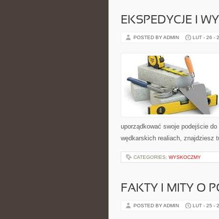
EKSPEDYCJE I W
POSTED BY ADMIN
LUT - 26 - 
uporządkować swoje podejście do ta
wędkarskich realiach, znajdziesz 
CATEGORIES:
WYSKOCZMY
FAKTY I MITY O 
POSTED BY ADMIN
LUT - 25 - 