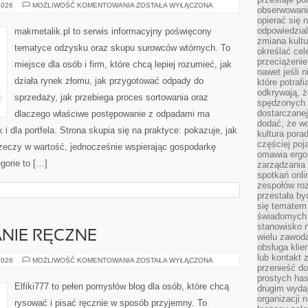
SEGREGACJA
2026
MOŻLIWOŚĆ KOMENTOWANIA
ZOSTAŁA WYŁĄCZONA
obserwowaniu
ODPADÓW
opierać się 
odpowiedzial
makmetalik.pl to serwis informacyjny poświęcony
zmiana kultu
tematyce odzysku oraz skupu surowców wtórnych. To
określać cel
przeciążenie
miejsce dla osób i firm, które chcą lepiej rozumieć, jak
nawet jeśli 
działa rynek złomu, jak przygotować odpady do
które potraf
odkrywają, że
sprzedaży, jak przebiega proces sortowania oraz
spędzonych 
dostarczanej
dlaczego właściwe postępowanie z odpadami ma
dodać, że wo
 i dla portfela. Strona skupia się na praktyce: pokazuje, jak
kultura pora
częściej poj
zeczy w wartość, jednocześnie wspierając gospodarkę
omawia ergo
gorie to […]
zarządzania
spotkań onl
zespołów ro
przestała b
się tematem 
świadomych d
stanowisko n
NIE RĘCZNE
wielu zawoda
obsługa klie
lub kontakt z
KREATYWNE
2026
MOŻLIWOŚĆ KOMENTOWANIA
ZOSTAŁA WYŁĄCZONA
przenieść do
PISANIE
RĘCZNE
prostych ha
Elfiki777 to pełen pomysłów blog dla osób, które chcą
drugim wydaj
organizacji 
rysować i pisać ręcznie w sposób przyjemny. To