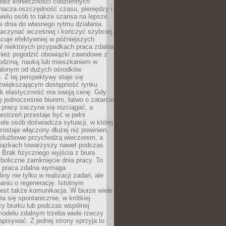
bez konieczności codziennych
nacza oszczędność czasu, pieniędzy i
 wielu osób to także szansa na lepsze
 dnia do własnego rytmu działania.
aczynać wcześniej i kończyć szybciej,
acuje efektywniej w późniejszych
W niektórych przypadkach praca zdalna
nież pogodzić obowiązki zawodowe z
rodziną, nauką lub mieszkaniem w
alonym od dużych ośrodków
 Z tej perspektywy staje się
zwiększającym dostępność rynku
ak elastyczność ma swoją cenę. Gdy
ę jednocześnie biurem, łatwo o zatarcie
 pracy zaczyna się rozciągać, a
estrzeń przestaje być w pełni
ele osób doświadcza sytuacji, w której
ostaje włączony dłużej niż powinien,
służbowe przychodzą wieczorem, a
iązkach towarzyszy nawet podczas
Brak fizycznego wyjścia z biura
boliczne zamknięcie dnia pracy. To
e praca zdalna wymaga
ny nie tylko w realizacji zadań, ale
aniu o regenerację. Istotnym
est także komunikacja. W biurze wiele
ia się spontanicznie, w krótkiej
y biurku lub podczas wspólnej
modelu zdalnym trzeba wiele rzeczy
apisywać. Z jednej strony sprzyja to