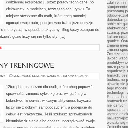
codziennej eksploatacji, przez porady techniczne, po
zdalnie, inn
stacjonarni
ciekawostki o modelach, rozwiązaniach i rynku. To
pozostaną po
odpowiedzial
miejsce stworzone dla osób, które chcą mocniej
dobrostan p
ogarnąć swoje auto, podejmować trafniejsze decyzje
sobie nie gw
efektywnośc
o motoryzacji w sposób praktyczny. Blog łączy zacięcie do
szansą, jeże
eń”, gdzie liczy się nie tylko styl […]
kulturę orga
granice. Ost
zmianą miej
E
zmiana sposo
Zmusza do z
jakość współp
produktywnoś
ANY TRENINGOWE
może przyni
organizację ż
firmach. Jeś
WYZWANIA
2026
MOŻLIWOŚĆ KOMENTOWANIA
ZOSTAŁA WYŁĄCZONA
I
techniczne p
PLANY
ujawnią się 
TRENINGOWE
12ton.pl to przestrzeń dla osób, które chcą poprawić
tego modelu
technologii, 
sprawność, zmienić sylwetkę oraz wkręcić się w
Praca zdalna
kolarstwo. To serwis, w którym aktywność fizyczna
branżach tra
nielicznych.
łączy się z dobrym samopoczuciem, a podejście do
specjalista
własną dział
celów jest praktyczne. Jeśli szukasz sprawdzonych
najważniejsz
kierunków działania albo chcesz uporządkować swoje
wpisała się 
Zmieniła spo
i dopasowane do codzienności, a nie do ideałów z plakatu.