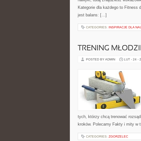
Kategorie dla każdego to Fitness 
jest balans: […]
CATEGORIES:
INSPIRACJE DLA N
TRENING MŁODZI
POSTED BY ADMIN
LUT - 24 - 
tych, którzy chcą trenować rozsądn
kroków. Polecamy Fakty i mity w 
CATEGORIES:
ZGORZELEC