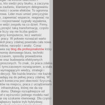
, kto siedzi przy biurku, a zaczyna
na zaufaniu, klarownym delegowaniu
ności i ocenie efektów. To ogromna
rowa. Lider musi umieć precyzyjnie
e, zapewniać wsparcie, reagować na
 i rozpoznawać sygnały wypalenia,
nie widzi zespołu na co dzień. Firmy,
ią przejść taką transformację, często
 liczy się nie liczba godzin
przy komputerze, lecz wartość
 pracy. W połowie rozważań warto
kół pracy zdalnej powstała cała nowa
dników, narzędzi i analiz. Coraz
awia się
blog dla profesjonalistów
który
nomię domowego biura, techniki
 czasem, sposoby prowadzenia
ine oraz budowania efektywnych
zproszonych. To znak, że praca zdalna
yć tymczasowym rozwiązaniem, a stała
wymagającym wiedzy, strategii i
ecyzji. Nie każda branża i nie każde
adają się do pełnej pracy zdalnej. W
ch konieczna jest obecność fizyczna,
ntów na miejscu, praca z urządzeniami
 infrastrukturą, której nie da się
 domu. Dlatego rozsądniejsze od
seł o wyższości jednego modelu nad
e się szukanie równowagi. Dla części
najlepszy będzie tryb hybrydowy,