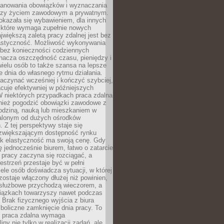
lanowania obowiązków i wyznaczania
dzy życiem zawodowym a prywatnym.
okazała się wybawieniem, dla innych
które wymaga zupełnie nowych
większą zaletą pracy zdalnej jest bez
lastyczność. Możliwość wykonywania
bez konieczności codziennych
nacza oszczędność czasu, pieniędzy i
 wielu osób to także szansa na lepsze
 dnia do własnego rytmu działania.
aczynać wcześniej i kończyć szybciej,
acuje efektywniej w późniejszych
W niektórych przypadkach praca zdalna
nież pogodzić obowiązki zawodowe z
rodziną, nauką lub mieszkaniem w
alonym od dużych ośrodków
 Z tej perspektywy staje się
zwiększającym dostępność rynku
ak elastyczność ma swoją cenę. Gdy
ę jednocześnie biurem, łatwo o zatarcie
 pracy zaczyna się rozciągać, a
estrzeń przestaje być w pełni
ele osób doświadcza sytuacji, w której
ostaje włączony dłużej niż powinien,
służbowe przychodzą wieczorem, a
iązkach towarzyszy nawet podczas
Brak fizycznego wyjścia z biura
boliczne zamknięcie dnia pracy. To
e praca zdalna wymaga
ny nie tylko w realizacji zadań, ale