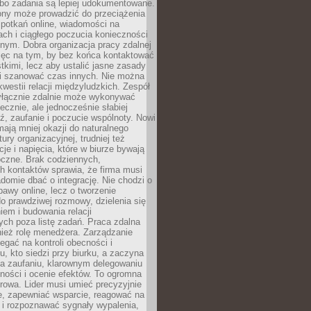
 bo zadania są lepiej udokumentowane.
rony może prowadzić do przeciążenia
potkań online, wiadomości na
ch i ciągłego poczucia konieczności
nym. Dobra organizacja pracy zdalnej
ięc na tym, by bez końca kontaktować
tkimi, lecz aby ustalić jasne zasady
 i szanować czas innych. Nie można
kwestii relacji międzyludzkich. Zespół
yłącznie zdalnie może wykonywać
ecznie, ale jednocześnie słabiej
, zaufanie i poczucie wspólnoty. Nowi
ają mniej okazji do naturalnego
ury organizacyjnej, trudniej też
e i napięcia, które w biurze bywają
oczne. Brak codziennych,
h kontaktów sprawia, że firma musi
adomie dbać o integrację. Nie chodzi o
awy online, lecz o tworzenie
do prawdziwej rozmowy, dzielenia się
em i budowania relacji
ch poza listę zadań. Praca zdalna
ież rolę menedżera. Zarządzanie
legać na kontroli obecności i
, kto siedzi przy biurku, a zaczyna
na zaufaniu, klarownym delegowaniu
ności i ocenie efektów. To ogromna
rowa. Lider musi umieć precyzyjnie
e, zapewniać wsparcie, reagować na
 i rozpoznawać sygnały wypalenia,