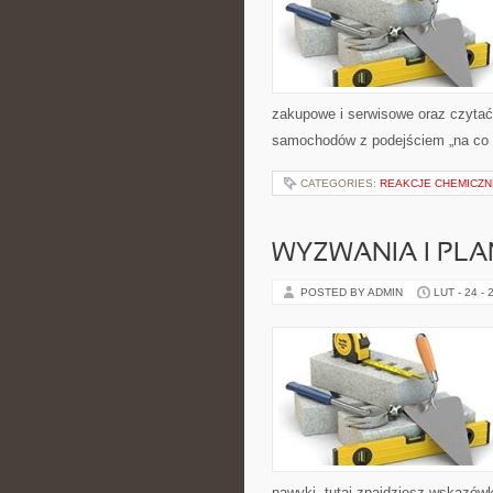
zakupowe i serwisowe oraz czytać 
samochodów z podejściem „na co dzi
CATEGORIES:
REAKCJE CHEMICZN
WYZWANIA I PL
POSTED BY ADMIN
LUT - 24 - 
nawyki, tutaj znajdziesz wskazówk