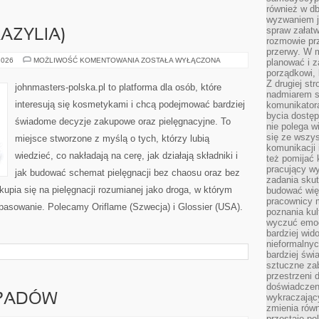
również w db
wyzwaniem j
spraw załatw
AZYLIA)
rozmowie prz
przerwy. W 
NATURA
2026
MOŻLIWOŚĆ KOMENTOWANIA
ZOSTAŁA WYŁĄCZONA
planować i z
&
porządkowi,
CO
Z drugiej st
(BRAZYLIA)
johnmasters-polska.pl to platforma dla osób, które
nadmiarem s
interesują się kosmetykami i chcą podejmować bardziej
komunikatora
bycia dostęp
świadome decyzje zakupowe oraz pielęgnacyjne. To
nie polega w
się ze wszys
miejsce stworzone z myślą o tych, którzy lubią
komunikacji
wiedzieć, co nakładają na cerę, jak działają składniki i
też pomijać 
pracujący w
jak budować schemat pielęgnacji bez chaosu oraz bez
zadania skut
pia się na pielęgnacji rozumianej jako droga, w którym
budować więź
pracownicy m
opasowanie. Polecamy Oriflame (Szwecja) i Glossier (USA).
poznania kult
wyczuć emocj
bardziej wid
nieformalnyc
bardziej świ
sztuczne zab
przestrzeni 
doświadczeni
DPADÓW
wykraczający
zmienia równ
przestaje po