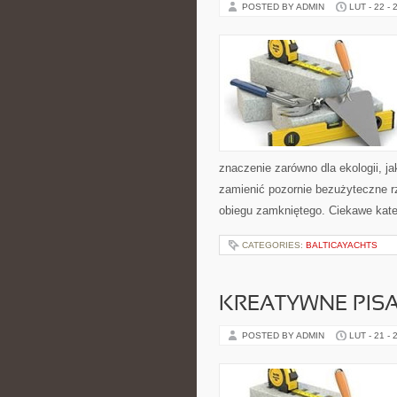
POSTED BY ADMIN
LUT - 22 - 
znaczenie zarówno dla ekologii, jak
zamienić pozornie bezużyteczne r
obiegu zamkniętego. Ciekawe kate
CATEGORIES:
BALTICAYACHTS
KREATYWNE PISA
POSTED BY ADMIN
LUT - 21 - 