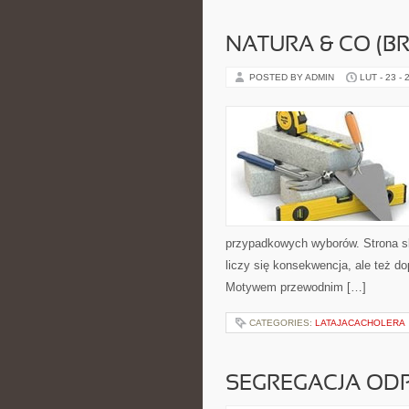
NATURA & CO (BR
POSTED BY ADMIN
LUT - 23 - 
przypadkowych wyborów. Strona sku
liczy się konsekwencja, ale też d
Motywem przewodnim […]
CATEGORIES:
LATAJACACHOLERA
SEGREGACJA O