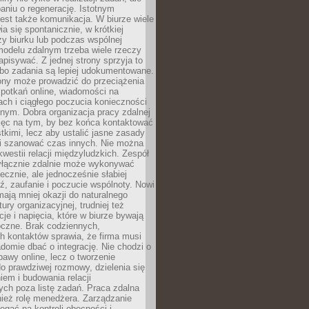
aniu o regenerację. Istotnym
est także komunikacja. W biurze wiele
ia się spontanicznie, w krótkiej
y biurku lub podczas wspólnej
modelu zdalnym trzeba wiele rzeczy
apisywać. Z jednej strony sprzyja to
 bo zadania są lepiej udokumentowane.
rony może prowadzić do przeciążenia
potkań online, wiadomości na
ch i ciągłego poczucia konieczności
nym. Dobra organizacja pracy zdalnej
ięc na tym, by bez końca kontaktować
tkimi, lecz aby ustalić jasne zasady
 i szanować czas innych. Nie można
kwestii relacji międzyludzkich. Zespół
yłącznie zdalnie może wykonywać
ecznie, ale jednocześnie słabiej
, zaufanie i poczucie wspólnoty. Nowi
ają mniej okazji do naturalnego
ury organizacyjnej, trudniej też
e i napięcia, które w biurze bywają
oczne. Brak codziennych,
h kontaktów sprawia, że firma musi
adomie dbać o integrację. Nie chodzi o
awy online, lecz o tworzenie
do prawdziwej rozmowy, dzielenia się
em i budowania relacji
ch poza listę zadań. Praca zdalna
ież rolę menedżera. Zarządzanie
legać na kontroli obecności i