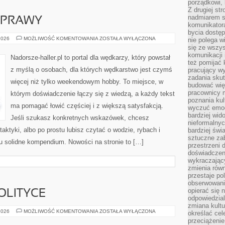
porządkowi,
Z drugiej st
nadmiarem s
YPRAWY
komunikatora
bycia dostęp
EKSPEDYCJE
2026
MOŻLIWOŚĆ KOMENTOWANIA
ZOSTAŁA WYŁĄCZONA
nie polega w
I
się ze wszys
WYPRAWY
komunikacji
Nadorsze-haller.pl to portal dla wędkarzy, który powstał
też pomijać 
z myślą o osobach, dla których wędkarstwo jest czymś
pracujący w
zadania skut
więcej niż tylko weekendowym hobby. To miejsce, w
budować więź
pracownicy m
którym doświadczenie łączy się z wiedzą, a każdy tekst
poznania kult
ma pomagać łowić częściej i z większą satysfakcją.
wyczuć emocj
bardziej wid
Jeśli szukasz konkretnych wskazówek, chcesz
nieformalnyc
ktyki, albo po prostu lubisz czytać o wodzie, rybach i
bardziej świ
sztuczne zab
tu solidne kompendium. Nowości na stronie to […]
przestrzeni 
doświadczeni
wykraczający
zmienia równ
przestaje po
obserwowaniu
opierać się 
POLITYCE
odpowiedzial
zmiana kultu
FAKTY
2026
MOŻLIWOŚĆ KOMENTOWANIA
ZOSTAŁA WYŁĄCZONA
określać cel
I
przeciążenie
MITY