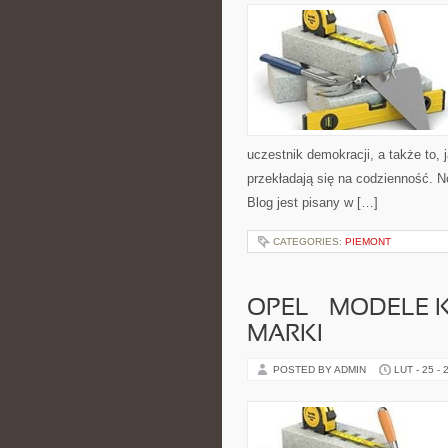
uczestnik demokracji, a także to
przekładają się na codzienność. N
Blog jest pisany w […]
CATEGORIES:
PIEMONT
OPEL – MODELE 
MARKI
POSTED BY ADMIN
LUT - 25 - 