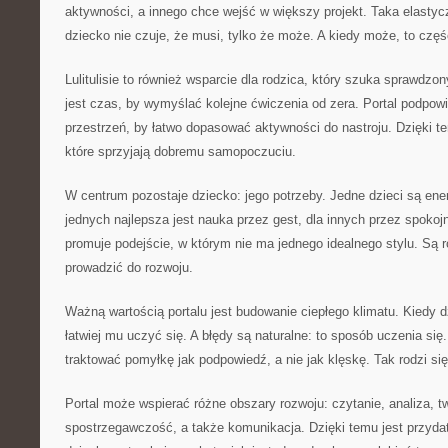
aktywności, a innego chce wejść w większy projekt. Taka elastyc
dziecko nie czuje, że musi, tylko że może. A kiedy może, to częśc
Lulitulisie to również wsparcie dla rodzica, który szuka sprawdz
jest czas, by wymyślać kolejne ćwiczenia od zera. Portal podpowia
przestrzeń, by łatwo dopasować aktywności do nastroju. Dzięki 
które sprzyjają dobremu samopoczuciu.
W centrum pozostaje dziecko: jego potrzeby. Jedne dzieci są ener
jednych najlepsza jest nauka przez gest, dla innych przez spokojne
promuje podejście, w którym nie ma jednego idealnego stylu. Są 
prowadzić do rozwoju.
Ważną wartością portalu jest budowanie ciepłego klimatu. Kiedy d
łatwiej mu uczyć się. A błędy są naturalne: to sposób uczenia się.
traktować pomyłkę jak podpowiedź, a nie jak klęskę. Tak rodzi się
Portal może wspierać różne obszary rozwoju: czytanie, analiza, t
spostrzegawczość, a także komunikacja. Dzięki temu jest przyda