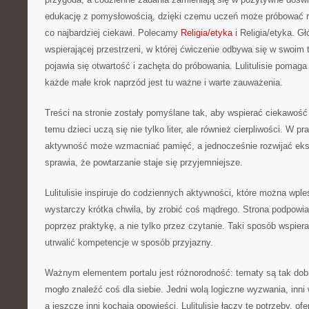
edukację z pomysłowością, dzięki czemu uczeń może próbować róż
co najbardziej ciekawi. Polecamy
Religia/etyka
i Religia/etyka. Gł
wspierającej przestrzeni, w której ćwiczenie odbywa się w swoim 
pojawia się otwartość i zachęta do próbowania. Lulitulisie pomaga
każde małe krok naprzód jest tu ważne i warte zauważenia.
Treści na stronie zostały pomyślane tak, aby wspierać ciekawość
temu dzieci uczą się nie tylko liter, ale również cierpliwości. W 
aktywność może wzmacniać pamięć, a jednocześnie rozwijać eks
sprawia, że powtarzanie staje się przyjemniejsze.
Lulitulisie inspiruje do codziennych aktywności, które można wp
wystarczy krótka chwila, by zrobić coś mądrego. Strona podpowia
poprzez praktykę, a nie tylko przez czytanie. Taki sposób wspie
utrwalić kompetencje w sposób przyjazny.
Ważnym elementem portalu jest różnorodność: tematy są tak dob
mogło znaleźć coś dla siebie. Jedni wolą logiczne wyzwania, inni 
a jeszcze inni kochają opowieści. Lulitulisie łączy te potrzeby, ofer