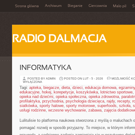
Archiwum
Bieganie
Giercownia
Strona główna
Mało pił
S
RADIO DALMACJA
INFORMATYKA
POSTED BY ADMIN
POSTED ON LUT - 5 - 2026
MOŻLIWOŚĆ K
WYŁĄCZONA
Tagi:
apteka
,
biegacze
,
dieta
,
dzieci
,
edukacja domowa
,
egzamin
edukacyjne
,
hokej
,
korepetycje
,
koszykówka
,
lotnictwo sportowe
,
opieka nad dziećmi
,
opieka społeczna
,
opieka zdrowotna
,
paralot
profilaktyka
,
przychodnia
,
psychologia dziecięca
,
rajdy
,
recepty
,
r
siatkówka
,
sporty halowe
,
sporty motorowe
,
superfoods
,
szkoła
,
s
usługi rodzinne
,
wczesne wychowanie
,
zabawa
,
zajęcia dodatkow
Lulitulisie to platforma naukowa stworzona z myślą o maluchach o
pomagać rozwój w sposób przyjazny. To miejsce, w którym infor
przygoda, a codzienne zadania zamieniają się w pozytywne doświ