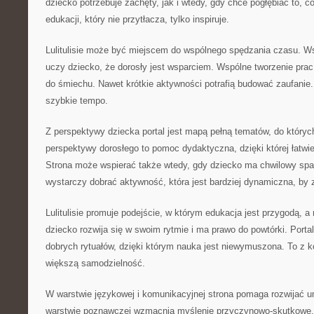
dziecko potrzebuje zachęty, jak i wtedy, gdy chce pogłębiać to, c
edukacji, który nie przytłacza, tylko inspiruje.
Lulitulisie może być miejscem do wspólnego spędzania czasu. W
uczy dziecko, że dorosły jest wsparciem. Wspólne tworzenie prac
do śmiechu. Nawet krótkie aktywności potrafią budować zaufanie.
szybkie tempo.
Z perspektywy dziecka portal jest mapą pełną tematów, do który
perspektywy dorosłego to pomoc dydaktyczna, dzięki której łatw
Strona może wspierać także wtedy, gdy dziecko ma chwilowy sp
wystarczy dobrać aktywność, która jest bardziej dynamiczna, by
Lulitulisie promuje podejście, w którym edukacja jest przygodą, a
dziecko rozwija się w swoim rytmie i ma prawo do powtórki. Port
dobrych rytuałów, dzięki którym nauka jest niewymuszona. To z ko
większą samodzielność.
W warstwie językowej i komunikacyjnej strona pomaga rozwijać u
warstwie poznawczej wzmacnia myślenie przyczynowo-skutkowe.