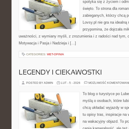
spotyka się z życiem i odm
święto. To strona dla roman
zabieganych, którzy chcą p
Lovsy.pl nie gra na idealną
przypomina, że dojrzała mi
uważności, z wymiany myśli, z zrozumienia i z radości nad tym, 
Motywacja i Pasja i Nadzieja i […]
CATEGORIES:
WET-OPINIA
LEGENDY I CIEKAWOSTKI
POSTED BY ADMIN
LUT - 5 - 2026
MOŻLIWOŚĆ KOMENTOWAN
To blog o turystyce po Lub
myślą o osobach, które lubi
chcą układać wyjazdy w sp
tu opisy tras, inspiracje n
na wakacyjny objazd. To prz
cenią kameralność, ale też 