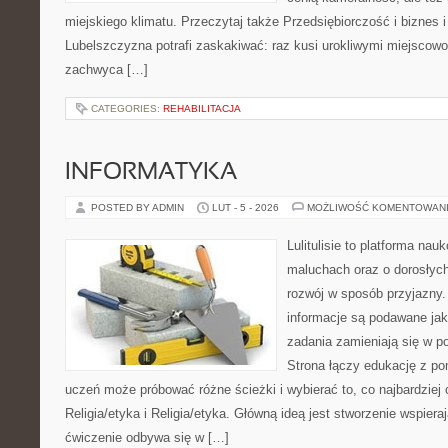
miejskiego klimatu. Przeczytaj także Przedsiębiorczość i biznes i 
Lubelszczyzna potrafi zaskakiwać: raz kusi urokliwymi miejscow
zachwyca […]
CATEGORIES:
REHABILITACJA
INFORMATYKA
POSTED BY ADMIN
LUT - 5 - 2026
MOŻLIWOŚĆ KOMENTOWAN
Lulitulisie to platforma na
maluchach oraz o dorosłyc
rozwój w sposób przyjazny.
informacje są podawane jak
zadania zamieniają się w 
Strona łączy edukację z p
uczeń może próbować różne ścieżki i wybierać to, co najbardziej
Religia/etyka i Religia/etyka. Główną ideą jest stworzenie wspieraj
ćwiczenie odbywa się w […]