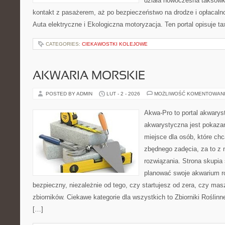
działa nowoczesna taksówk
kontakt z pasażerem, aż po bezpieczeństwo na drodze i opłacaln
Auta elektryczne i Ekologiczna motoryzacja. Ten portal opisuje tax
CATEGORIES:
CIEKAWOSTKI KOLEJOWE
AKWARIA MORSKIE
POSTED BY ADMIN
LUT - 2 - 2026
MOŻLIWOŚĆ KOMENTOWAN
Akwa-Pro to portal akwarys
akwarystyczna jest pokazan
miejsce dla osób, które ch
zbędnego zadęcia, za to z 
rozwiązania. Strona skupia
planować swoje akwarium r
bezpieczny, niezależnie od tego, czy startujesz od zera, czy masz
zbiorników. Ciekawe kategorie dla wszystkich to Zbiorniki Roślin
[…]