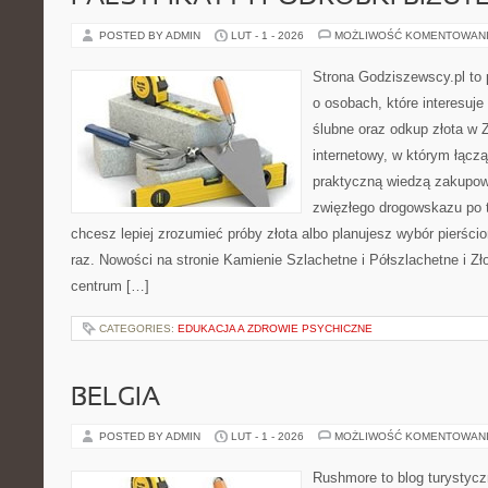
POSTED BY ADMIN
LUT - 1 - 2026
MOŻLIWOŚĆ KOMENTOWAN
Strona Godziszewscy.pl to 
o osobach, które interesuje
ślubne oraz odkup złota w 
internetowy, w którym łączą
praktyczną wiedzą zakupow
zwięzłego drogowskazu po t
chcesz lepiej zrozumieć próby złota albo planujesz wybór pierści
raz. Nowości na stronie Kamienie Szlachetne i Półszlachetne i Zło
centrum […]
CATEGORIES:
EDUKACJA A ZDROWIE PSYCHICZNE
BELGIA
POSTED BY ADMIN
LUT - 1 - 2026
MOŻLIWOŚĆ KOMENTOWAN
Rushmore to blog turystycz