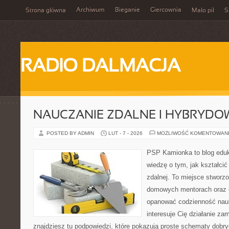
Archiwum
Bieganie
Giercownia
Strona główna
Mało pił
S
RADIO DALMACJA
NAUCZANIE ZDALNE I HYBRYDO
POSTED BY ADMIN
LUT - 7 - 2026
MOŻLIWOŚĆ KOMENTOWAN
PSP Kamionka to blog eduk
wiedzę o tym, jak kształcić
zdalnej. To miejsce stworz
domowych mentorach oraz e
opanować codzienność nauki
interesuje Cię działanie za
znajdziesz tu podpowiedzi, które pokazują proste schematy dob