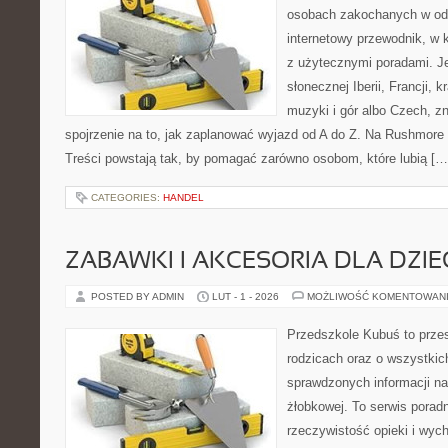
osobach zakochanych w od
internetowy przewodnik, w 
z użytecznymi poradami. Je
słonecznej Iberii, Francji, 
muzyki i gór albo Czech, z
spojrzenie na to, jak zaplanować wyjazd od A do Z. Na Rushmore 
Treści powstają tak, by pomagać zarówno osobom, które lubią […
CATEGORIES:
HANDEL
ZABAWKI I AKCESORIA DLA DZIE
POSTED BY ADMIN
LUT - 1 - 2026
MOŻLIWOŚĆ KOMENTOWAN
Przedszkole Kubuś to prze
rodzicach oraz o wszystkich
sprawdzonych informacji na 
żłobkowej. To serwis porad
rzeczywistość opieki i wyc