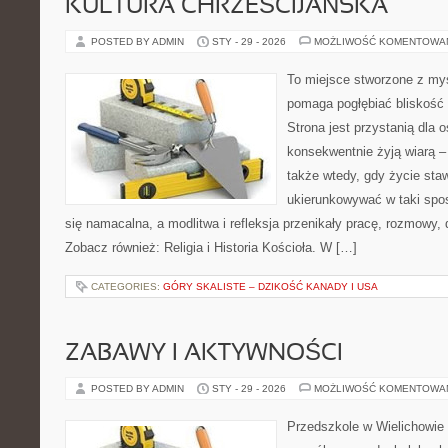
KULTURA CHRZEŚCIJAŃSKA
POSTED BY ADMIN
STY - 29 - 2026
MOŻLIWOŚĆ KOMENTOWA
To miejsce stworzone z myś
pomaga pogłębiać bliskość
Strona jest przystanią dla o
konsekwentnie żyją wiarą – 
także wtedy, gdy życie sta
ukierunkowywać w taki spo
się namacalna, a modlitwa i refleksja przenikały pracę, rozmowy, d
Zobacz również: Religia i Historia Kościoła. W […]
CATEGORIES:
GÓRY SKALISTE – DZIKOŚĆ KANADY I USA
ZABAWY I AKTYWNOŚCI
POSTED BY ADMIN
STY - 29 - 2026
MOŻLIWOŚĆ KOMENTOWA
Przedszkole w Wielichowie 