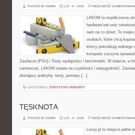
POSTED BY ADMIN
LUT - 6 - 2026
MOŻLIWOŚĆ KOMENTOWAN
LAKOM to współczesna str
hardware’owi oraz serwisowi
nam na co dzień. To miejsc
osobach, które chcą kupowa
którzy potrzebują realnego 
komputer zaczyna sprawiać 
Zasilacze (PSU) i Testy wydajności i benchmarki. W świecie, w k
zamieszać, LAKOM stawia na czytelność i wiarygodność. Zamias
dostajesz praktykę: testy, pomiary […]
CATEGORIES:
STATYSTYKI I RAPORTY
TĘSKNOTA
POSTED BY ADMIN
LUT - 6 - 2026
MOŻLIWOŚĆ KOMENTOWAN
Lovsy.pl to miejsce pełne 