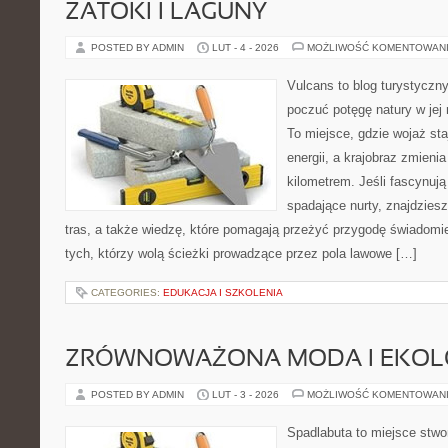
ZATOKI I LAGUNY
POSTED BY ADMIN
LUT - 4 - 2026
MOŻLIWOŚĆ KOMENTOWAN
Vulcans to blog turystyczny
poczuć potęgę natury w jej 
To miejsce, gdzie wojaż staj
energii, a krajobraz zmieni
kilometrem. Jeśli fascynują
spadające nurty, znajdzies
tras, a także wiedzę, które pomagają przeżyć przygodę świadomi
tych, którzy wolą ścieżki prowadzące przez pola lawowe […]
CATEGORIES:
EDUKACJA I SZKOLENIA
ZRÓWNOWAŻONA MODA I EKOLO
POSTED BY ADMIN
LUT - 3 - 2026
MOŻLIWOŚĆ KOMENTOWAN
Spadlabuta to miejsce stwo