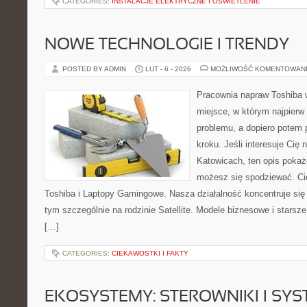
CATEGORIES:
INSTALACJE ELEKTRYCZNE I OŚWIETLENIE
NOWE TECHNOLOGIE I TRENDY
POSTED BY ADMIN
LUT - 6 - 2026
MOŻLIWOŚĆ KOMENTOWAN
Pracownia napraw Toshiba w
miejsce, w którym najpier
problemu, a dopiero potem
kroku. Jeśli interesuje Cię
Katowicach, ten opis pokaż
możesz się spodziewać. Ci
Toshiba i Laptopy Gamingowe. Nasza działalność koncentruje się
tym szczególnie na rodzinie Satellite. Modele biznesowe i starsze p
[…]
CATEGORIES:
CIEKAWOSTKI I FAKTY
EKOSYSTEMY: STEROWNIKI I SY