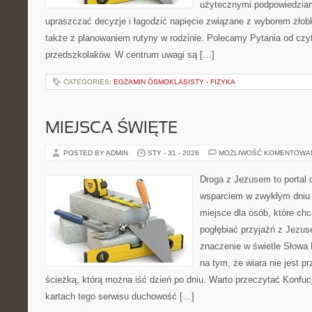
użytecznymi podpowiedziami
upraszczać decyzje i łagodzić napięcie związane z wyborem żłob
także z planowaniem rutyny w rodzinie. Polecamy Pytania od czy
przedszkolaków. W centrum uwagi są […]
CATEGORIES:
EGZAMIN ÓSMOKLASISTY - FIZYKA
MIEJSCA ŚWIĘTE
POSTED BY ADMIN
STY - 31 - 2026
MOŻLIWOŚĆ KOMENTOWA
Droga z Jezusem to portal 
wsparciem w zwykłym dniu 
miejsce dla osób, które chc
pogłębiać przyjaźń z Jezu
znaczenie w świetle Słowa 
na tym, że wiara nie jest p
ścieżką, którą można iść dzień po dniu. Warto przeczytać Konfucj
kartach tego serwisu duchowość […]