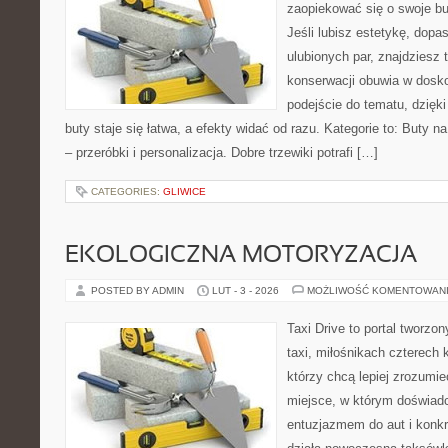
zaopiekować się o swoje bu
Jeśli lubisz estetykę, dop
ulubionych par, znajdziesz
konserwacji obuwia w dosko
podejście do tematu, dzięk
buty staje się łatwa, a efekty widać od razu. Kategorie to: Buty n
– przeróbki i personalizacja. Dobre trzewiki potrafi […]
CATEGORIES:
GLIWICE
EKOLOGICZNA MOTORYZACJA
POSTED BY ADMIN
LUT - 3 - 2026
MOŻLIWOŚĆ KOMENTOWAN
Taxi Drive to portal tworz
taxi, miłośnikach czterech 
którzy chcą lepiej zrozumie
miejsce, w którym doświadc
entuzjazmem do aut i konkr