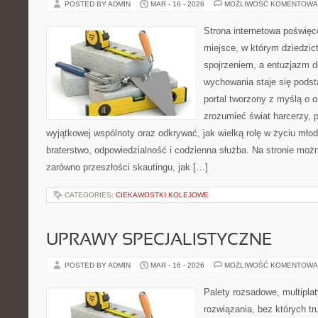
POSTED BY ADMIN
MAR - 16 - 2026
MOŻLIWOŚĆ KOMENTOWA
Strona internetowa poświęc
miejsce, w którym dziedzic
spojrzeniem, a entuzjazm d
wychowania staje się podst
portal tworzony z myślą o o
zrozumieć świat harcerzy, p
wyjątkowej wspólnoty oraz odkrywać, jak wielką rolę w życiu mło
braterstwo, odpowiedzialność i codzienna służba. Na stronie moż
zarówno przeszłości skautingu, jak […]
CATEGORIES:
CIEKAWOSTKI KOLEJOWE
UPRAWY SPECJALISTYCZNE
POSTED BY ADMIN
MAR - 16 - 2026
MOŻLIWOŚĆ KOMENTOWA
Palety rozsadowe, multiplaty
rozwiązania, bez których t