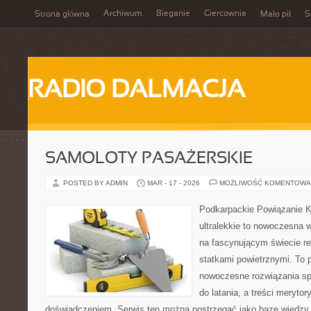
Archiwum
Bieganie
Giercownia
Strona główna
Mało pił
S
RADIO DALMACJA
SAMOLOTY PASAŻERSKIE
POSTED BY ADMIN
MAR - 17 - 2026
MOŻLIWOŚĆ KOMENTOWA
Podkarpackie Powiązanie K
ultralekkie to nowoczesna w
na fascynującym świecie re
statkami powietrznymi. To 
nowoczesne rozwiązania sp
do latania, a treści merytor
doświadczeniem. Serwis ten można postrzegać jako bazę wiedzy, 