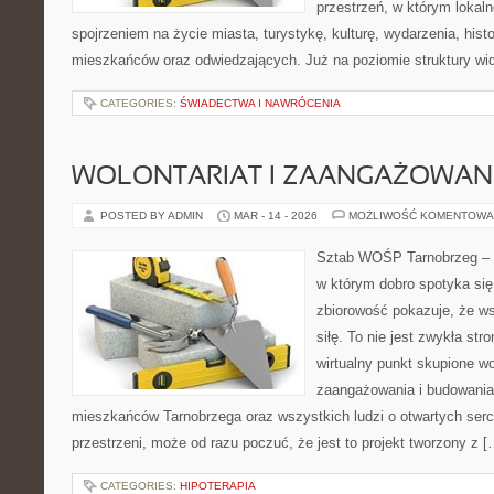
przestrzeń, w którym lokal
spojrzeniem na życie miasta, turystykę, kulturę, wydarzenia, hist
mieszkańców oraz odwiedzających. Już na poziomie struktury wida
CATEGORIES:
ŚWIADECTWA I NAWRÓCENIA
WOLONTARIAT I ZAANGAŻOWAN
POSTED BY ADMIN
MAR - 14 - 2026
MOŻLIWOŚĆ KOMENTOWA
Sztab WOŚP Tarnobrzeg – G
w którym dobro spotyka się
zbiorowość pokazuje, że w
siłę. To nie jest zwykła str
wirtualny punkt skupione w
zaangażowania i budowania 
mieszkańców Tarnobrzega oraz wszystkich ludzi o otwartych sercac
przestrzeni, może od razu poczuć, że jest to projekt tworzony z [
CATEGORIES:
HIPOTERAPIA