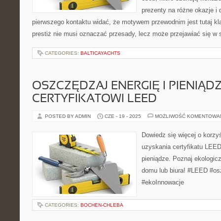
prezenty na różne okazje i 
pierwszego kontaktu widać, że motywem przewodnim jest tutaj kla
prestiż nie musi oznaczać przesady, lecz może przejawiać się w 
CATEGORIES:
BALTICAYACHTS
OSZCZĘDZAJ ENERGIĘ I PIENIĄDZ
CERTYFIKATOWI LEED
POSTED BY ADMIN
CZE - 19 - 2025
MOŻLIWOŚĆ KOMENTOWA
Dowiedz się więcej o korzy
uzyskania certyfikatu LEED
pieniądze. Poznaj ekologic
domu lub biura! #LEED #os
#ekoInnowacje
CATEGORIES:
BOCHEN-CHLEBA