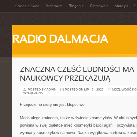
Archiwum
Bieganie
Giercownia
Strona główna
Mało pił
S
RADIO DALMACJA
ZNACZNA CZEŚĆ LUDNOŚCI MA 
NAUKOWCY PRZEKAZUJĄ
POSTED BY ADMIN
POSTED ON LIP - 9 - 2025
MOŻLIWOŚĆ K
WYŁĄCZONA
Przejście na dietę nie jest kłopotliwe
Moda ulega zmianom, także w świecie kosmetyków. W aktualnyc
powinna w swej toaletce mieć kosmetyki babci agafii i oczywista
wymiany kosmetyków na nowe. Nasza wyjątkowa hurtownia kosm