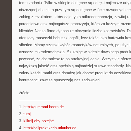
temu zadaniu. Tylko w sklepie dostępne są od ręki najlepsze arty
niszczącej chemii, a przy tym są dostępne w iście rozsądnych 
zabieg z rezultatem, który daje tylko mikrodermabrazja, zawitaj 
poradnictwo oraz najbogatsza propozycja, która za każdym razem
klientów. Nasza firma dysponuje olbrzymią liczbą kosmetyków. Dz
oferujący maseczki babuszki agafii, lecz także jako hurtownia ko
siberica. Mamy szeroki wybór kosmetyków naturalnych, po użyci
oznacza mikrodermabrazja. Szukając w sklepie dowolnego produ
pewność, że dostaniesz to po atrakcyjnej cenie. Wszystkie ofer
najwyższą jakość oraz spełniają najbardziej surowe standardy. N
zalety każdej marki oraz doradzą jak dobrać produkt do oczekiwa
kontrahenci zawsze opuszczają nas zadowoleni.
źródło:
———————————
1.
http://gummmi-baern.de
2.
tutaj
3.
kliknij aby przejść
4.
http://heilpraktikerin-urlauber.de