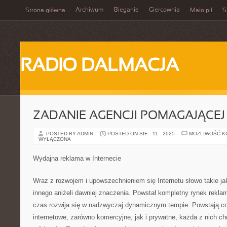
Archiwum
Bieganie
Giercownia
Strona główna
Mało pił
S
RADIO DALMACJA
ZADANIE AGENCJI POMAGAJĄCEJ
POSTED BY ADMIN
POSTED ON SIE - 11 - 2025
MOŻLIWOŚĆ 
WYŁĄCZONA
Wydajna reklama w Internecie
Wraz z rozwojem i upowszechnieniem się Internetu słowo takie ja
innego aniżeli dawniej znaczenia. Powstał kompletny rynek reklamy
czas rozwija się w nadzwyczaj dynamicznym tempie. Powstają cor
internetowe, zarówno komercyjne, jak i prywatne, każda z nich ch