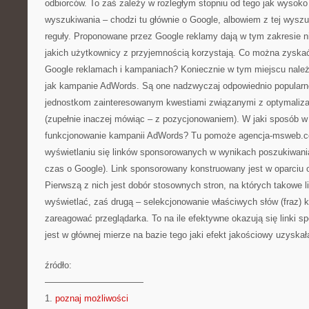
odbiorców. To zaś zależy w rozległym stopniu od tego jak wysoko
wyszukiwania – chodzi tu głównie o Google, albowiem z tej wyszu
reguły. Proponowane przez Google reklamy dają w tym zakresie n
jakich użytkownicy z przyjemnością korzystają. Co można zysk
Google reklamach i kampaniach? Koniecznie w tym miejscu nale
jak kampanie AdWords. Są one nadzwyczaj odpowiednio popular
jednostkom zainteresowanym kwestiami związanymi z optymalizac
(zupełnie inaczej mówiąc – z pozycjonowaniem). W jaki sposób w
funkcjonowanie kampanii AdWords? Tu pomoże agencja-msweb.co
wyświetlaniu się linków sponsorowanych w wynikach poszukiwania
czas o Google). Link sponsorowany konstruowany jest w oparciu
Pierwszą z nich jest dobór stosownych stron, na których takowe li
wyświetlać, zaś drugą – selekcjonowanie właściwych słów (fraz) 
zareagować przeglądarka. To na ile efektywne okazują się linki 
jest w głównej mierze na bazie tego jaki efekt jakościowy uzyska
źródło:
———————————
1.
poznaj możliwości