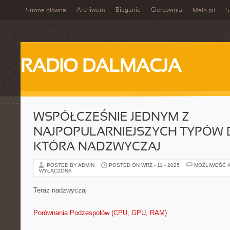
Archiwum
Bieganie
Giercownia
Strona główna
Mało pił
S
RADIO DALMACJA
WSPÓŁCZEŚNIE JEDNYM Z
NAJPOPULARNIEJSZYCH TYPÓW BI
KTÓRA NADZWYCZAJ
POSTED BY ADMIN
POSTED ON WRZ - 11 - 2025
MOŻLIWOŚĆ 
WYŁĄCZONA
Teraz nadzwyczaj
Porównania Podzespołów (CPU, GPU, RAM)