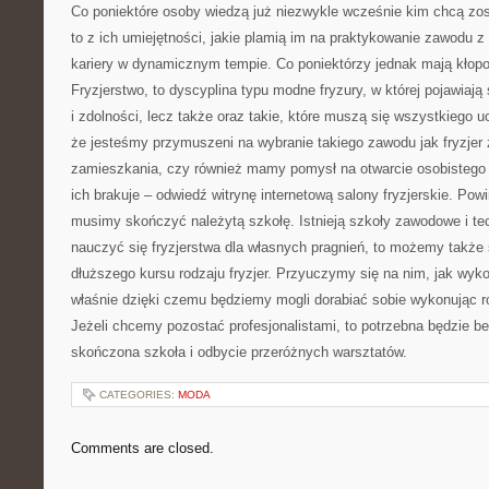
Co poniektóre osoby wiedzą już niezwykle wcześnie kim chcą zos
to z ich umiejętności, jakie plamią im na praktykowanie zawodu z 
kariery w dynamicznym tempie. Co poniektórzy jednak mają kłop
Fryzjerstwo, to dyscyplina typu modne fryzury, w której pojawiają
i zdolności, lecz także oraz takie, które muszą się wszystkiego u
że jesteśmy przymuszeni na wybranie takiego zawodu jak fryzjer
zamieszkania, czy również mamy pomysł na otwarcie osobistego 
ich brakuje – odwiedź witrynę internetową salony fryzjerskie. Po
musimy skończyć należytą szkołę. Istnieją szkoły zawodowe i te
nauczyć się fryzjerstwa dla własnych pragnień, to możemy także
dłuższego kursu rodzaju fryzjer. Przyuczymy się na nim, jak wyko
właśnie dzięki czemu będziemy mogli dorabiać sobie wykonując 
Jeżeli chcemy pozostać profesjonalistami, to potrzebna będzie
skończona szkoła i odbycie przeróżnych warsztatów.
CATEGORIES:
MODA
Comments are closed.