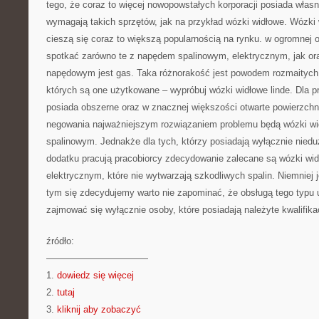
tego, że coraz to więcej nowopowstałych korporacji posiada włas
wymagają takich sprzętów, jak na przykład wózki widłowe. Wózki
cieszą się coraz to większą popularnością na rynku. w ogromnej of
spotkać zarówno te z napędem spalinowym, elektrycznym, jak ora
napędowym jest gas. Taka różnorakość jest powodem rozmaitych r
których są one użytkowane – wypróbuj wózki widłowe linde. Dla pr
posiada obszerne oraz w znacznej większości otwarte powierzc
negowania najważniejszym rozwiązaniem problemu będą wózki w
spalinowym. Jednakże dla tych, którzy posiadają wyłącznie nied
dodatku pracują pracobiorcy zdecydowanie zalecane są wózki wi
elektrycznym, które nie wytwarzają szkodliwych spalin. Niemniej j
tym się zdecydujemy warto nie zapominać, że obsługą tego typu 
zajmować się wyłącznie osoby, które posiadają należyte kwalifika
źródło:
———————————
1.
dowiedz się więcej
2.
tutaj
3.
kliknij aby zobaczyć