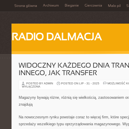
Archiwum
Bieganie
Giercownia
Strona główna
Mało pił
S
RADIO DALMACJA
WIDOCZNY KAŻDEGO DNIA TRAN
INNEGO, JAK TRANSFER
POSTED BY ADMIN
POSTED ON LIP - 31 - 2025
MOŻLIWOŚĆ 
WYŁĄCZONA
Magazyny bywają różne, różnią się wielkością, zastosowaniem or
znajdują
Na nowoczesnym rynku powstaje coraz to więcej firm, które specjal
sprzedaży wszelkiego typu oprzyrządowania magazynowego. Wyp