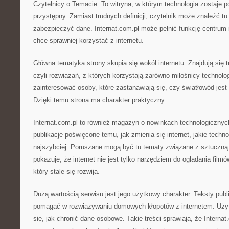
Czytelnicy o Temacie. To witryna, w którym technologia zostaje
przystępny. Zamiast trudnych definicji, czytelnik może znaleźć t
zabezpieczyć dane. Internat.com.pl może pełnić funkcję centrum i
chce sprawniej korzystać z internetu.
Główna tematyka strony skupia się wokół internetu. Znajdują się t
czyli rozwiązań, z których korzystają zarówno miłośnicy technolo
zainteresować osoby, które zastanawiają się, czy światłowód jes
Dzięki temu strona ma charakter praktyczny.
Internat.com.pl to również magazyn o nowinkach technologicznych
publikacje poświęcone temu, jak zmienia się internet, jakie technol
najszybciej. Poruszane mogą być tu tematy związane z sztuczną i
pokazuje, że internet nie jest tylko narzędziem do oglądania film
który stale się rozwija.
Dużą wartością serwisu jest jego użytkowy charakter. Teksty pub
pomagać w rozwiązywaniu domowych kłopotów z internetem. Uży
się, jak chronić dane osobowe. Takie treści sprawiają, że Intern