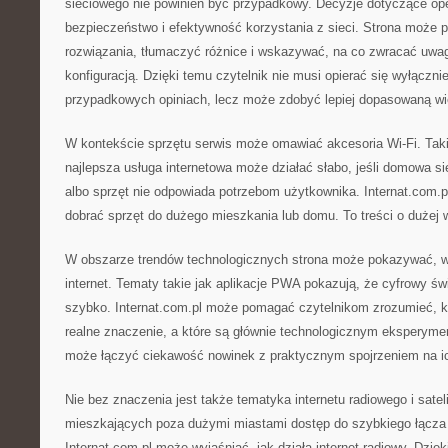
sieciowego nie powinien być przypadkowy. Decyzje dotyczące op
bezpieczeństwo i efektywność korzystania z sieci. Strona moż
rozwiązania, tłumaczyć różnice i wskazywać, na co zwracać uwa
konfiguracją. Dzięki temu czytelnik nie musi opierać się wyłączn
przypadkowych opiniach, lecz może zdobyć lepiej dopasowaną wi
W kontekście sprzętu serwis może omawiać akcesoria Wi-Fi. Tak
najlepsza usługa internetowa może działać słabo, jeśli domowa si
albo sprzęt nie odpowiada potrzebom użytkownika. Internat.com.
dobrać sprzęt do dużego mieszkania lub domu. To treści o dużej w
W obszarze trendów technologicznych strona może pokazywać, w
internet. Tematy takie jak aplikacje PWA pokazują, że cyfrowy świ
szybko. Internat.com.pl może pomagać czytelnikom zrozumieć, k
realne znaczenie, a które są głównie technologicznym eksperyme
może łączyć ciekawość nowinek z praktycznym spojrzeniem na i
Nie bez znaczenia jest także tematyka internetu radiowego i satel
mieszkających poza dużymi miastami dostęp do szybkiego łącza
Internat.com.pl może wyjaśniać, jak działa internet radiowy. Dzięk