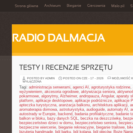
Archiwum
Bieganie
Giercownia
Strona główna
Mało pił
S
RADIO DALMACJA
TESTY I RECENZJE SPRZĘTU
POSTED BY ADMIN
POSTED ON CZE - 17 - 2026
MOŻLIWOŚĆ 
WYŁĄCZONA
Tagi:
administracja serwerami
,
agenci AI
,
agroturystyka rodzinne
,
wyżywieniem
,
akcesoria ogrodowe
,
aktywizacja seniora
,
aktywnoś
pokarmowe
,
algorytmy
,
Alzheimer
,
andropauza
,
Angular
,
aparaty 
platform
,
aplikacje desktopowe
,
aplikacje podróżnicze
,
aplikacje
apteczka turystyczna
,
aranżacja balkonu
,
architektura aplikacji
,
a
aromaterapia domowa
,
astroturystyka
,
audioguide
,
automaty AI
,
a
autostrady w Europie
,
backend
,
badania profilaktyczne
,
badanie t
balkon w bloku
,
bazy danych SQL
,
beczka na deszczówkę
,
bezpi
bezpieczeństwo dzieci w domu
,
bezpieczeństwo seniora
,
bezpiec
bezpieczne wiercenie
,
bieganie rekreacyjne
,
bieganie trailowe
,
bik
bizuteria handmade
,
ból barku
,
ból kolana
,
ból pleców
,
Boże Naro