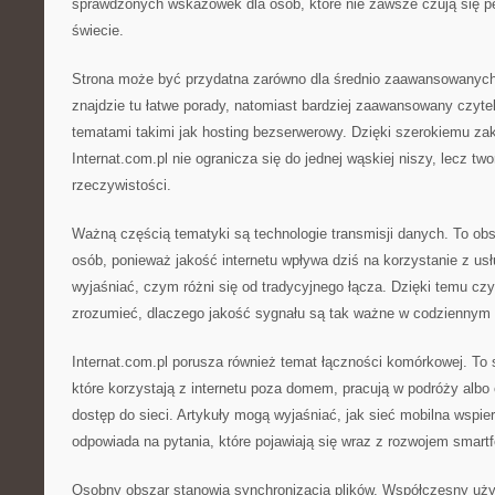
sprawdzonych wskazówek dla osób, które nie zawsze czują się 
świecie.
Strona może być przydatna zarówno dla średnio zaawansowanyc
znajdzie tu łatwe porady, natomiast bardziej zaawansowany czyte
tematami takimi jak hosting bezserwerowy. Dzięki szerokiemu za
Internat.com.pl nie ogranicza się do jednej wąskiej niszy, lecz tw
rzeczywistości.
Ważną częścią tematyki są technologie transmisji danych. To obsz
osób, ponieważ jakość internetu wpływa dziś na korzystanie z us
wyjaśniać, czym różni się od tradycyjnego łącza. Dzięki temu czy
zrozumieć, dlaczego jakość sygnału są tak ważne w codziennym k
Internat.com.pl porusza również temat łączności komórkowej. To 
które korzystają z internetu poza domem, pracują w podróży albo
dostęp do sieci. Artykuły mogą wyjaśniać, jak sieć mobilna wspie
odpowiada na pytania, które pojawiają się wraz z rozwojem smart
Osobny obszar stanowią synchronizacja plików. Współczesny użyt