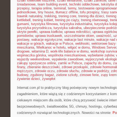
szlaki rowerowe rodzinne
,
szlaki winiarskie
,
szlaki zamków
,
tanie 
śniadaniowe
,
team building event
,
techniki oddechowe
,
tekstylia
przepisy
,
terapia online
,
terminal
,
termy
,
testowanie oprogramowan
jednostkowe
,
tiny house
,
tłumacz offline
,
tofu przepisy
,
trasy sa
trawnik naturalny
,
trekking
,
trening core
,
trening dla dzieci
,
trening
kettlebell
,
trening kobiet
,
trening po ciąży
,
trening równowagi
,
tren
gumami
,
turystyka filmowa
,
turystyka industrialna
,
turystyka kole
turystyka przyrodnicza
,
turystyka sakralna
,
ubezpieczenie podróż
ukryte perełki
,
uprawa kiełków
,
uprawa mikroliści
,
uprawa ogórków
pomidorów
,
uprawa truskawek
,
uszczelnianie okien
,
uważność
,
uz
postawy
,
wakacje egzotyczne
,
wakacje last minute
,
wakacje nad
wakacje w górach
,
wakacje w Polsce
,
webhooki
,
wektorowe bazy
mieszkania
,
Wielkanoc w hotelu
,
wilgoć w domu
,
Windows Server
drogowe
,
witamina D
,
work-life balance w domu
,
workshop surviva
wspinaczka górska
,
wspólnota mieszkaniowa
,
wybielanie zębów
,
wyjazdy weekendowe
,
wypalenie zawodowe
,
wypoczynek ekologi
zakupy spożywcze online
,
zamki w Polsce
,
zapachy do domu
,
za
firany
,
zbieranie deszczówki
,
zdrowe przekąski
,
zdrowie hormonal
mężczyzn
,
zdrowie oczu
,
zdrowie słuchu
,
zdrowie w podróży
,
zdr
budowy
,
zgubiony bagaż
,
zielone szkoły
,
zimowe ferie
,
zupy krem
żywienie dzieci
,
żywopłot
Internat.com.pl to praktyczny blog poświęcony nowym technolog
zagadnieniom, które wiążą się z codziennym korzystaniem z kom
ciekawym miejscem dla osób, które chcą przyswoić świecie intern
bezprzewodowych, światłowodów, 5G, chmury, hostingu, cyberbe
codziennych rozwiązań technologicznych. Nowości na stronie:
Po