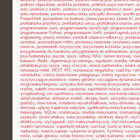
podróże objazdowe
,
podróże poślubne
,
podróże poza sezonem
,
p
solo
,
podróże z kotem
,
podróże z przyczepą
,
podróże z psem
,
po
pola namiotowe
,
porównywarka lotów
,
porządki domowe
,
posiłki p
PowerShell
,
pozwolenie na budowę
,
prawa pasażera
,
prawo AI
,
pr
profilaktyka próchnicy
,
profilaktyka serca
,
profilaktyka urazów
,
pr
programowanie Java
,
programowanie JavaScript
,
programowanie K
programowanie Python
,
programowanie Swift
,
projekt ogrodu pr
engineering
,
promy morskie
,
protokół zdawczo-odbiorczy
,
przepr
ruchowe
,
przesadzanie roślin
,
przetwory owocowe
,
przetwory war
mieście
,
przewodniki turystyczne
,
przycinanie krzewów
,
przyczep
przygotowanie do maratonu
,
przygotowanie do półmaratonu
,
przyp
psychodietetyka
,
puzzle
,
quizy
,
rafting
,
RAG
,
ramen domowy
,
rav
kawiarni
,
Redis
,
regeneracja po treningu
,
regulamin osiedla
,
rehabi
rehabilitacja po urazie
,
rejsy rzeczne
,
relacje partnerskie
,
relaks 
renowacja mebli
,
REST API
,
restauracje wegańskie
,
road trip
,
rol
cieniolubne
,
rośliny doniczkowe pielęgnacja
,
rośliny egzotyczne
,
r
oczyszczające powietrze
,
rowery górskie
,
rozciąganie dynamiczn
rozgrzewka biegowa
,
rozrywka domowa
,
rozwój emocjonalny
,
ruty
rzeźba
,
sałatki sezonowe
,
sanatoria
,
sąsiedzkie relacje
,
savoir-vi
scrapbooking
,
sen sportowca
,
sezonowe owoce
,
sezonowe warzy
skład produktów
,
składanie modeli
,
skrypty bash
,
skrzynka narzę
podróży
,
slow travel
,
śniadania wysokobiałkowe
,
sosy domowe
,
s
domowa
,
spływy kajakowe rodzinne
,
spółdzielnia mieszkaniowa
,
trekkingowy
,
SQLite
,
stabilizacja
,
stodoła mieszkalna
,
stomatolo
azjatycki
,
strefa relaksu
,
stres przewlekły
,
struktury danych
,
styl 
eklektyczny
,
styl japandi
,
styl maksymalistyczny
,
styl mid-centur
modern farmhouse
,
superfood lokalne
,
survival
,
sushi w domu
,
su
niebieskie
,
świece sojowe
,
sylwester w górach
,
Symfony
,
szczepi
roślin
,
szlaki górskie
,
szlaki historyczne
,
szlaki kulinarne
,
szlaki 