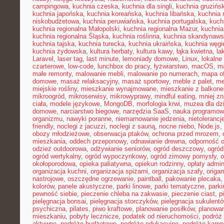
campingowa
,
kuchnia czeska
,
kuchnia dla singli
,
kuchnia gruzińs
kuchnia japońska
,
kuchnia koreańska
,
kuchnia libańska
,
kuchnia
niskobudżetowa
,
kuchnia peruwiańska
,
kuchnia portugalska
,
kuch
kuchnia regionalna Małopolski
,
kuchnia regionalna Mazur
,
kuchnia
kuchnia regionalna Śląska
,
kuchnia roślinna
,
kuchnia skandynaw
kuchnia tajska
,
kuchnia turecka
,
kuchnia ukraińska
,
kuchnia węgi
kuchnia żydowska
,
kultura herbaty
,
kultura kawy
,
łąka kwietna
,
la
Laravel
,
laser tag
,
last minute
,
lemoniady domowe
,
Linux
,
lokalne
czarterowe
,
low-code
,
lunchbox do pracy
,
łyżwiarstwo
,
macOS
,
m
małe remonty
,
malowanie mebli
,
malowanie po numerach
,
mapa of
domowe
,
masaż relaksacyjny
,
masaż sportowy
,
meble z palet
,
me
miejskie rośliny
,
mieszkanie wynajmowane
,
mieszkanie z balkon
mikroogród
,
mikroserwisy
,
mikrowyprawy
,
mindful eating
,
mniej z
ciała
,
modele językowe
,
MongoDB
,
morfologia krwi
,
muzea dla dzi
domowe
,
narciarstwo biegowe
,
narzędzia SaaS
,
nauka programow
organizmu
,
nawyki poranne
,
niemarnowanie jedzenia
,
nietoleranc
friendly
,
noclegi z jacuzzi
,
noclegi z sauną
,
nocne niebo
,
Node.js
,
obozy młodzieżowe
,
obserwacja ptaków
,
ochrona przed mrozem
,
mieszkania
,
oddech przeponowy
,
odnawianie drewna
,
odporność 
odzież outdoorowa
,
odżywianie seniorów
,
ogród deszczowy
,
ogród
ogród wertykalny
,
ogród wypoczynkowy
,
ogród zimowy pomysły
,
o
okołoporodowa
,
opieka paliatywna
,
opiekun rodzinny
,
opłaty admin
organizacja kuchni
,
organizacja spiżarni
,
organizacja szafy
,
origa
nastrojowe
,
oszczędne ogrzewanie
,
paintball
,
pakowanie plecaka
kolorów
,
panele akustyczne
,
parki linowe
,
parki tematyczne
,
parki
pewność siebie
,
pieczenie chleba na zakwasie
,
pieczenie ciast
,
p
pielęgnacja bonsai
,
pielęgnacja storczyków
,
pielęgnacja sukulent
psychiczna
,
pilates
,
piwo kraftowe
,
planowanie posiłków
,
planowa
mieszkaniu
,
pobyty lecznicze
,
podatek od nieruchomości
,
podróż
aktywne
,
podróże budżetowe
,
podróże edukacyjne
,
podróże kam