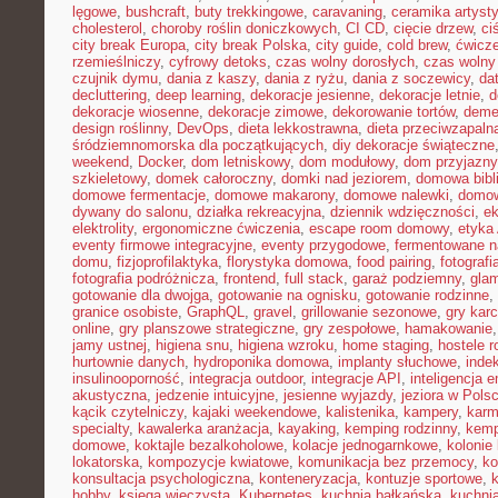
lęgowe
,
bushcraft
,
buty trekkingowe
,
caravaning
,
ceramika artyst
cholesterol
,
choroby roślin doniczkowych
,
CI CD
,
cięcie drzew
,
ci
city break Europa
,
city break Polska
,
city guide
,
cold brew
,
ćwicze
rzemieślniczy
,
cyfrowy detoks
,
czas wolny dorosłych
,
czas wolny 
czujnik dymu
,
dania z kaszy
,
dania z ryżu
,
dania z soczewicy
,
da
decluttering
,
deep learning
,
dekoracje jesienne
,
dekoracje letnie
,
d
dekoracje wiosenne
,
dekoracje zimowe
,
dekorowanie tortów
,
deme
design roślinny
,
DevOps
,
dieta lekkostrawna
,
dieta przeciwzapaln
śródziemnomorska dla początkujących
,
diy dekoracje świąteczne
weekend
,
Docker
,
dom letniskowy
,
dom modułowy
,
dom przyjazny
szkieletowy
,
domek całoroczny
,
domki nad jeziorem
,
domowa bibl
domowe fermentacje
,
domowe makarony
,
domowe nalewki
,
domow
dywany do salonu
,
działka rekreacyjna
,
dziennik wdzięczności
,
e
elektrolity
,
ergonomiczne ćwiczenia
,
escape room domowy
,
etyka 
eventy firmowe integracyjne
,
eventy przygodowe
,
fermentowane n
domu
,
fizjoprofilaktyka
,
florystyka domowa
,
food pairing
,
fotografi
fotografia podróżnicza
,
frontend
,
full stack
,
garaż podziemny
,
gla
gotowanie dla dwojga
,
gotowanie na ognisku
,
gotowanie rodzinne
,
granice osobiste
,
GraphQL
,
gravel
,
grillowanie sezonowe
,
gry kar
online
,
gry planszowe strategiczne
,
gry zespołowe
,
hamakowanie
jamy ustnej
,
higiena snu
,
higiena wzroku
,
home staging
,
hostele r
hurtownie danych
,
hydroponika domowa
,
implanty słuchowe
,
inde
insulinooporność
,
integracja outdoor
,
integracje API
,
inteligencja 
akustyczna
,
jedzenie intuicyjne
,
jesienne wyjazdy
,
jeziora w Pols
kącik czytelniczy
,
kajaki weekendowe
,
kalistenika
,
kampery
,
karm
specialty
,
kawalerka aranżacja
,
kayaking
,
kemping rodzinny
,
kemp
domowe
,
koktajle bezalkoholowe
,
kolacje jednogarnkowe
,
kolonie 
lokatorska
,
kompozycje kwiatowe
,
komunikacja bez przemocy
,
ko
konsultacja psychologiczna
,
konteneryzacja
,
kontuzje sportowe
,
hobby
,
księga wieczysta
,
Kubernetes
,
kuchnia bałkańska
,
kuchnia