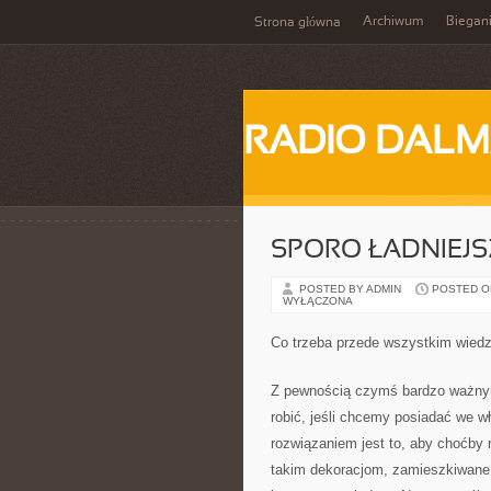
Archiwum
Biegan
Strona główna
RADIO DALM
SPORO ŁADNIEJ
POSTED BY ADMIN
POSTED ON 
WYŁĄCZONA
Co trzeba przede wszystkim wiedz
Z pewnością czymś bardzo ważnym
robić, jeśli chcemy posiadać we 
rozwiązaniem jest to, aby choćby 
takim dekoracjom, zamieszkiwane