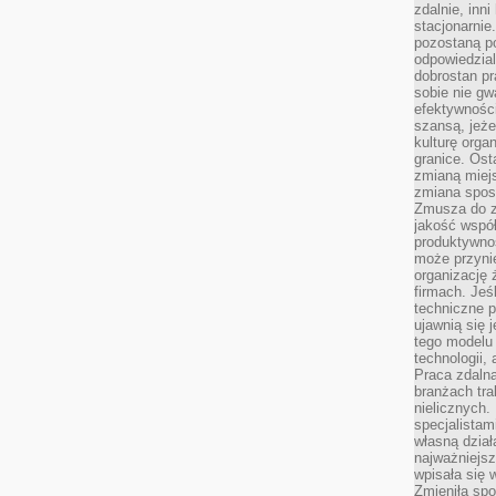
zdalnie, inn
stacjonarni
pozostaną po
odpowiedzial
dobrostan p
sobie nie gw
efektywnośc
szansą, jeże
kulturę orga
granice. Ost
zmianą miej
zmiana sposo
Zmusza do z
jakość współp
produktywnoś
może przyni
organizację ż
firmach. Jeś
techniczne p
ujawnią się 
tego modelu
technologii, 
Praca zdalna
branżach tra
nielicznych.
specjalista
własną dział
najważniejsz
wpisała się 
Zmieniła spo