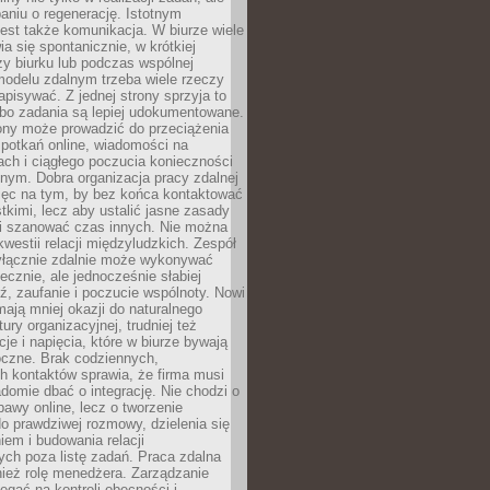
aniu o regenerację. Istotnym
est także komunikacja. W biurze wiele
ia się spontanicznie, w krótkiej
y biurku lub podczas wspólnej
modelu zdalnym trzeba wiele rzeczy
apisywać. Z jednej strony sprzyja to
 bo zadania są lepiej udokumentowane.
rony może prowadzić do przeciążenia
potkań online, wiadomości na
ch i ciągłego poczucia konieczności
nym. Dobra organizacja pracy zdalnej
ięc na tym, by bez końca kontaktować
tkimi, lecz aby ustalić jasne zasady
 i szanować czas innych. Nie można
kwestii relacji międzyludzkich. Zespół
yłącznie zdalnie może wykonywać
ecznie, ale jednocześnie słabiej
, zaufanie i poczucie wspólnoty. Nowi
ają mniej okazji do naturalnego
ury organizacyjnej, trudniej też
e i napięcia, które w biurze bywają
oczne. Brak codziennych,
h kontaktów sprawia, że firma musi
adomie dbać o integrację. Nie chodzi o
awy online, lecz o tworzenie
do prawdziwej rozmowy, dzielenia się
em i budowania relacji
ch poza listę zadań. Praca zdalna
ież rolę menedżera. Zarządzanie
legać na kontroli obecności i