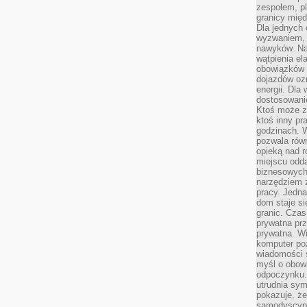
zespołem, p
granicy mię
Dla jednych 
wyzwaniem, 
nawyków. Naj
wątpienia e
obowiązków 
dojazdów oz
energii. Dla
dostosowanie
Ktoś może z
ktoś inny pr
godzinach. 
pozwala rów
opieką nad 
miejscu odd
biznesowych.
narzędziem 
pracy. Jedn
dom staje si
granic. Czas
prywatna prz
prywatna. Wi
komputer poz
wiadomości 
myśl o obow
odpoczynku. 
utrudnia sym
pokazuje, ż
samodyscypli