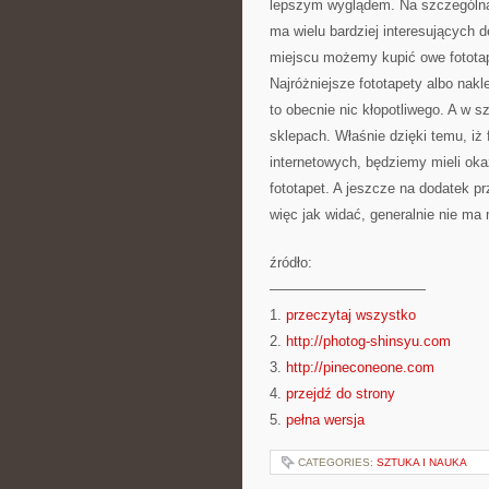
lepszym wyglądem. Na szczególną 
ma wielu bardziej interesujących d
miejscu możemy kupić owe fotota
Najróżniejsze fototapety albo nakl
to obecnie nic kłopotliwego. A w 
sklepach. Właśnie dzięki temu, iż
internetowych, będziemy mieli ok
fototapet. A jeszcze na dodatek 
więc jak widać, generalnie nie ma
źródło:
———————————
1.
przeczytaj wszystko
2.
http://photog-shinsyu.com
3.
http://pineconeone.com
4.
przejdź do strony
5.
pełna wersja
CATEGORIES:
SZTUKA I NAUKA