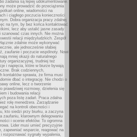
 bo zadania są lepiej udokumentowane.
rony może prowadzić do przeciążenia
potkań online, wiadomości na
ch i ciągłego poczucia konieczności
nym. Dobra organizacja pracy zdalnej
ięc na tym, by bez końca kontaktować
tkimi, lecz aby ustalić jasne zasady
 i szanować czas innych. Nie można
kwestii relacji międzyludzkich. Zespół
yłącznie zdalnie może wykonywać
ecznie, ale jednocześnie słabiej
, zaufanie i poczucie wspólnoty. Nowi
ają mniej okazji do naturalnego
ury organizacyjnej, trudniej też
e i napięcia, które w biurze bywają
oczne. Brak codziennych,
h kontaktów sprawia, że firma musi
adomie dbać o integrację. Nie chodzi o
awy online, lecz o tworzenie
do prawdziwej rozmowy, dzielenia się
em i budowania relacji
ch poza listę zadań. Praca zdalna
ież rolę menedżera. Zarządzanie
legać na kontroli obecności i
, kto siedzi przy biurku, a zaczyna
na zaufaniu, klarownym delegowaniu
ności i ocenie efektów. To ogromna
rowa. Lider musi umieć precyzyjnie
e, zapewniać wsparcie, reagować na
 i rozpoznawać sygnały wypalenia,