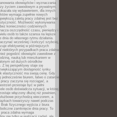
lanowania obowiązków i wyznaczania
dzy życiem zawodowym a prywatnym.
okazała się wybawieniem, dla innych
które wymaga zupełnie nowych
większą zaletą pracy zdalnej jest bez
lastyczność. Możliwość wykonywania
bez konieczności codziennych
nacza oszczędność czasu, pieniędzy i
 wielu osób to także szansa na lepsze
 dnia do własnego rytmu działania.
aczynać wcześniej i kończyć szybciej,
acuje efektywniej w późniejszych
W niektórych przypadkach praca zdalna
nież pogodzić obowiązki zawodowe z
rodziną, nauką lub mieszkaniem w
alonym od dużych ośrodków
 Z tej perspektywy staje się
zwiększającym dostępność rynku
ak elastyczność ma swoją cenę. Gdy
ę jednocześnie biurem, łatwo o zatarcie
 pracy zaczyna się rozciągać, a
estrzeń przestaje być w pełni
ele osób doświadcza sytuacji, w której
ostaje włączony dłużej niż powinien,
służbowe przychodzą wieczorem, a
iązkach towarzyszy nawet podczas
Brak fizycznego wyjścia z biura
boliczne zamknięcie dnia pracy. To
e praca zdalna wymaga
ny nie tylko w realizacji zadań, ale