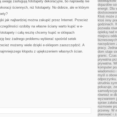
obowiązków 
uwagę zasługują fototapety dekoracyjne, bo naprawdę nie
dojazdów oz
ekoracji ściennych, niż fototapety. No dobrze, ale w którym
energii. Dla
dostosowanie
pety?
Ktoś może z
ejki jak najbardziej można zakupić przez Internet. Przecież
ktoś inny pr
godzinach. 
szczególności ozdoby na własne ściany warto kupić w e-
pozwala rów
opieką nad 
 fototapety i całą resztę chcemy kupić w sklepach
miejscu odd
azję bez żadnego problemu wybierać spośród setek
biznesowych.
narzędziem 
przecież możemy wiele dzięki e-sklepom zaoszczędzić. A
pracy. Jedn
 najmniejszego kłopotu z upiększeniem własnych ścian.
dom staje si
granic. Czas
prywatna prz
prywatna. Wi
komputer poz
wiadomości 
myśl o obow
odpoczynku. 
utrudnia sym
pokazuje, ż
samodyscypli
również w db
wyzwaniem j
spraw załatw
rozmowie prz
przerwy. W 
planować i z