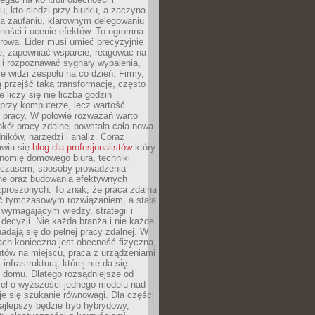
, kto siedzi przy biurku, a zaczyna
na zaufaniu, klarownym delegowaniu
ności i ocenie efektów. To ogromna
rowa. Lider musi umieć precyzyjnie
e, zapewniać wsparcie, reagować na
 i rozpoznawać sygnały wypalenia,
nie widzi zespołu na co dzień. Firmy,
ią przejść taką transformację, często
 liczy się nie liczba godzin
przy komputerze, lecz wartość
 pracy. W połowie rozważań warto
kół pracy zdalnej powstała cała nowa
dników, narzędzi i analiz. Coraz
awia się
blog dla profesjonalistów
który
nomię domowego biura, techniki
 czasem, sposoby prowadzenia
ine oraz budowania efektywnych
zproszonych. To znak, że praca zdalna
yć tymczasowym rozwiązaniem, a stała
wymagającym wiedzy, strategii i
ecyzji. Nie każda branża i nie każde
adają się do pełnej pracy zdalnej. W
ch konieczna jest obecność fizyczna,
ntów na miejscu, praca z urządzeniami
 infrastrukturą, której nie da się
 domu. Dlatego rozsądniejsze od
seł o wyższości jednego modelu nad
e się szukanie równowagi. Dla części
najlepszy będzie tryb hybrydowy,