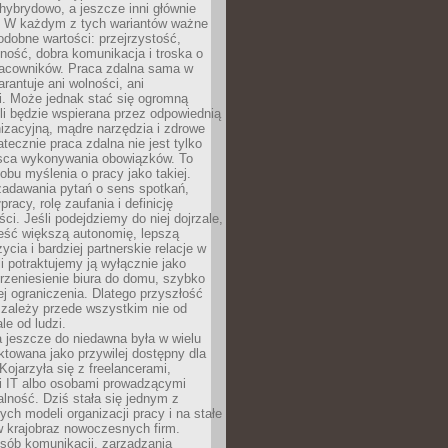
i hybrydowo, a jeszcze inni głównie
e. W każdym z tych wariantów ważne
dobne wartości: przejrzystość,
ność, dobra komunikacja i troska o
racowników. Praca zdalna sama w
arantuje ani wolności, ani
i. Może jednak stać się ogromną
li będzie wspierana przez odpowiednią
nizacyjną, mądre narzędzia i zdrowe
atecznie praca zdalna nie jest tylko
sca wykonywania obowiązków. To
bu myślenia o pracy jako takiej.
adawania pytań o sens spotkań,
racy, rolę zaufania i definicję
ci. Jeśli podejdziemy do niej dojrzale,
eść większą autonomię, lepszą
ycia i bardziej partnerskie relacje w
li potraktujemy ją wyłącznie jako
rzeniesienie biura do domu, szybko
jej ograniczenia. Dlatego przyszłość
 zależy przede wszystkim nie od
ale od ludzi.
 jeszcze do niedawna była w wielu
ktowana jako przywilej dostępny dla
 Kojarzyła się z freelancerami,
mi IT albo osobami prowadzącymi
alność. Dziś stała się jednym z
ych modeli organizacji pracy i na stałe
w krajobraz nowoczesnych firm.
sób komunikacji, zarządzania