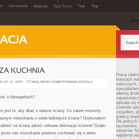
ie
Giercownia
Tagi
Tagi
Mało pił
Spis Treści
SUB
ACJA
SZA KUCHNIA
Praca zdalna
branżach tra
SPORO
LIP - 6 - 2025
MOŻLIWOŚĆ KOMENTOWANIA
ZOSTAŁA
nielicznych.
ŁADNIEJSZA
specjalista
KUCHNIA
własną dział
ieć o fototapetach?
najważniejsz
wpisała się 
Zmieniła spo
 jest to, aby dbać o własne ściany. Co zatem możemy
zespołem, p
granicy mię
własnym mieszkaniu o wiele ładniejsze ściany? Doskonałym
Dla jednych 
nakleić na ściany jakieś ciekawe dekoracje ścienne! Dzięki
wyzwaniem, 
nawyków. Naj
 przez nas mieszkanie powinno cechować się o wiele
wątpienia e