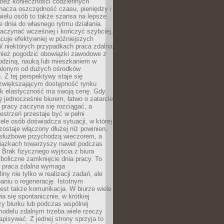
bez konieczności codziennych
nacza oszczędność czasu, pieniędzy i
 wielu osób to także szansa na lepsze
 dnia do własnego rytmu działania.
aczynać wcześniej i kończyć szybciej,
acuje efektywniej w późniejszych
W niektórych przypadkach praca zdalna
nież pogodzić obowiązki zawodowe z
rodziną, nauką lub mieszkaniem w
alonym od dużych ośrodków
 Z tej perspektywy staje się
zwiększającym dostępność rynku
ak elastyczność ma swoją cenę. Gdy
ę jednocześnie biurem, łatwo o zatarcie
 pracy zaczyna się rozciągać, a
estrzeń przestaje być w pełni
ele osób doświadcza sytuacji, w której
ostaje włączony dłużej niż powinien,
służbowe przychodzą wieczorem, a
iązkach towarzyszy nawet podczas
Brak fizycznego wyjścia z biura
boliczne zamknięcie dnia pracy. To
e praca zdalna wymaga
ny nie tylko w realizacji zadań, ale
aniu o regenerację. Istotnym
est także komunikacja. W biurze wiele
ia się spontanicznie, w krótkiej
y biurku lub podczas wspólnej
modelu zdalnym trzeba wiele rzeczy
apisywać. Z jednej strony sprzyja to