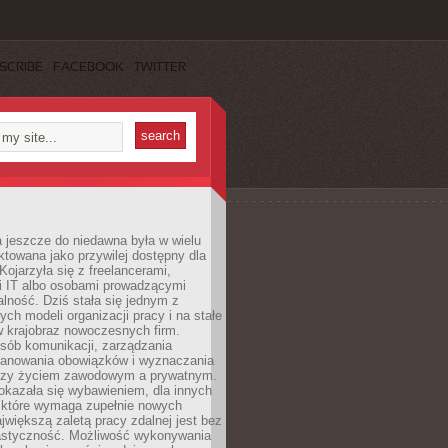
SCRIBE
FACEBOOK
TWITTER
 jeszcze do niedawna była w wielu
ktowana jako przywilej dostępny dla
 Kojarzyła się z freelancerami,
mi IT albo osobami prowadzącymi
alność. Dziś stała się jednym z
ych modeli organizacji pracy i na stałe
w krajobraz nowoczesnych firm.
sób komunikacji, zarządzania
lanowania obowiązków i wyznaczania
dzy życiem zawodowym a prywatnym.
okazała się wybawieniem, dla innych
które wymaga zupełnie nowych
większą zaletą pracy zdalnej jest bez
lastyczność. Możliwość wykonywania