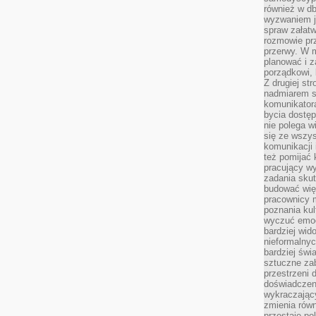
również w db
wyzwaniem j
spraw załatw
rozmowie prz
przerwy. W 
planować i z
porządkowi,
Z drugiej st
nadmiarem s
komunikatora
bycia dostęp
nie polega w
się ze wszys
komunikacji
też pomijać 
pracujący w
zadania skut
budować więź
pracownicy m
poznania kult
wyczuć emocj
bardziej wid
nieformalnyc
bardziej świ
sztuczne zab
przestrzeni 
doświadczeni
wykraczający
zmienia równ
przestaje po