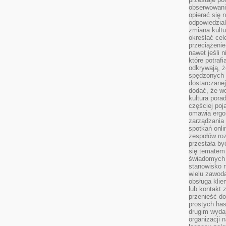
obserwowaniu
opierać się 
odpowiedzial
zmiana kultu
określać cel
przeciążenie
nawet jeśli 
które potraf
odkrywają, że
spędzonych 
dostarczanej
dodać, że wo
kultura pora
częściej poj
omawia ergo
zarządzania
spotkań onl
zespołów ro
przestała b
się tematem 
świadomych d
stanowisko n
wielu zawoda
obsługa klie
lub kontakt z
przenieść do
prostych ha
drugim wydaj
organizacji 