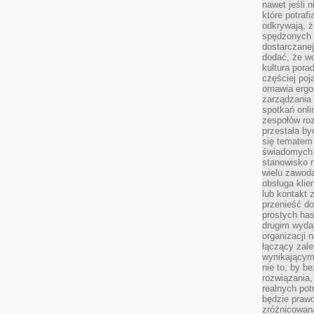
nawet jeśli 
które potraf
odkrywają, że
spędzonych 
dostarczanej
dodać, że wo
kultura pora
częściej poj
omawia ergo
zarządzania
spotkań onl
zespołów ro
przestała b
się tematem 
świadomych d
stanowisko n
wielu zawoda
obsługa klie
lub kontakt z
przenieść do
prostych ha
drugim wydaj
organizacji 
łączący zale
wynikającym
nie to, by b
rozwiązania
realnych pot
będzie prawd
zróżnicowan