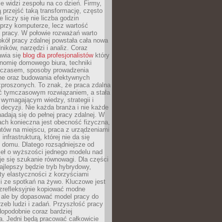
nie widzi zespołu na co dzień. Firmy,
ią przejść taką transformację, często
 liczy się nie liczba godzin
przy komputerze, lecz wartość
 pracy. W połowie rozważań warto
kół pracy zdalnej powstała cała nowa
dników, narzędzi i analiz. Coraz
awia się
blog dla profesjonalistów
który
nomię domowego biura, techniki
 czasem, sposoby prowadzenia
ine oraz budowania efektywnych
zproszonych. To znak, że praca zdalna
yć tymczasowym rozwiązaniem, a stała
wymagającym wiedzy, strategii i
ecyzji. Nie każda branża i nie każde
adają się do pełnej pracy zdalnej. W
ch konieczna jest obecność fizyczna,
ntów na miejscu, praca z urządzeniami
 infrastrukturą, której nie da się
 domu. Dlatego rozsądniejsze od
seł o wyższości jednego modelu nad
e się szukanie równowagi. Dla części
najlepszy będzie tryb hybrydowy,
ty elastyczności z korzyściami
i ze spotkań na żywo. Kluczowe jest
ezrefleksyjnie kopiować modne
, ale by dopasować model pracy do
rzeb ludzi i zadań. Przyszłość pracy
opodobnie coraz bardziej
a. Jedni będą pracować całkowicie