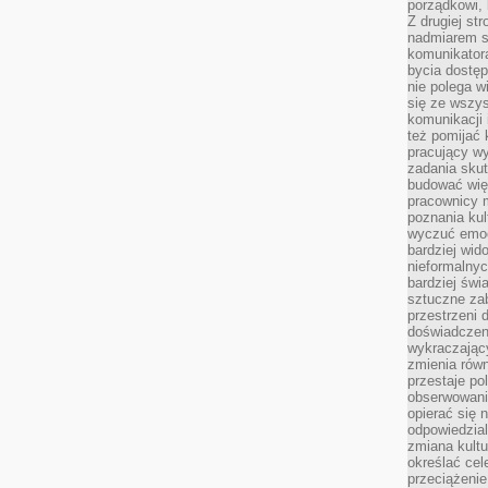
porządkowi,
Z drugiej st
nadmiarem s
komunikatora
bycia dostęp
nie polega w
się ze wszys
komunikacji
też pomijać 
pracujący w
zadania skut
budować więź
pracownicy m
poznania kult
wyczuć emocj
bardziej wid
nieformalnyc
bardziej świ
sztuczne zab
przestrzeni 
doświadczeni
wykraczający
zmienia równ
przestaje po
obserwowaniu
opierać się 
odpowiedzial
zmiana kultu
określać cel
przeciążenie