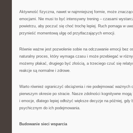
Aktywność fizyczna, nawet w najmniejszej formie, może znacząc
emocjami. Nie musi to być intensywny trening – czasami wystar
powietrzu, aby poczuć się choć trochę lepiej. Ruch pomaga w uwa
przynieść momentową ulgę od przytłaczających emocji.
Równie ważne jest pozwolenie sobie na odczuwanie emocji bez os
naturalny proces, który wymaga czasu i może przebiegać w różn
możemy płakać, drugiego być złością, a trzeciego czuć się relaty
reakcje są normalne i zdrowe.
Warto również ograniczyć obciążenia i nie podejmować ważnych 
pierwszym okresie po stracie. Nasze zdolności kognitywne mogą 
i emocje, dlatego lepiej odłożyć większe decyzje na później, gd
psychicznym do ich podejmowania.
Budowanie sieci wsparcia