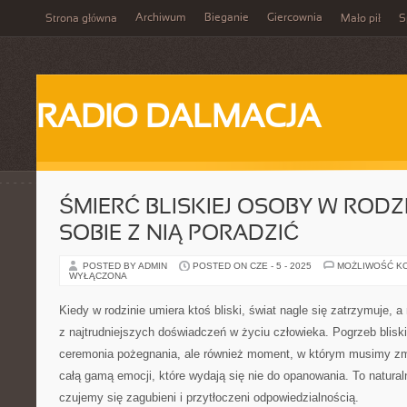
Archiwum
Bieganie
Giercownia
Strona główna
Mało pił
S
RADIO DALMACJA
ŚMIERĆ BLISKIEJ OSOBY W RODZI
SOBIE Z NIĄ PORADZIĆ
POSTED BY ADMIN
POSTED ON CZE - 5 - 2025
MOŻLIWOŚĆ K
WYŁĄCZONA
Kiedy w rodzinie umiera ktoś bliski, świat nagle się zatrzymuje,
z najtrudniejszych doświadczeń w życiu człowieka. Pogrzeb bliskie
ceremonia pożegnania, ale również moment, w którym musimy zmi
całą gamą emocji, które wydają się nie do opanowania. To natural
czujemy się zagubieni i przytłoczeni odpowiedzialnością.