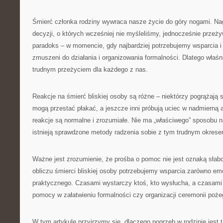
Śmierć członka rodziny wywraca nasze życie do góry nogami. Nag
decyzji, o których wcześniej nie myśleliśmy, jednocześnie przeży
paradoks – w momencie, gdy najbardziej potrzebujemy wsparcia i
zmuszeni do działania i organizowania formalności. Dlatego właśni
trudnym przeżyciem dla każdego z nas.
Reakcje na śmierć bliskiej osoby są różne – niektórzy pogrążają si
mogą przestać płakać, a jeszcze inni próbują uciec w nadmierną
reakcje są normalne i zrozumiałe. Nie ma „właściwego” sposobu n
istnieją sprawdzone metody radzenia sobie z tym trudnym okrese
Ważne jest zrozumienie, że prośba o pomoc nie jest oznaką słab
obliczu śmierci bliskiej osoby potrzebujemy wsparcia zarówno emo
praktycznego. Czasami wystarczy ktoś, kto wysłucha, a czasami
pomocy w załatwieniu formalności czy organizacji ceremonii poże
W tym artykule przyjrzymy się, dlaczego pogrzeb w rodzinie jest