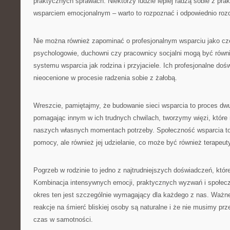
praktycznych sprawach. Niektórzy ludzie lepiej radzą sobie z pra
wsparciem emocjonalnym – warto to rozpoznać i odpowiednio rozdz
Nie można również zapominać o profesjonalnym wsparciu jako częś
psychologowie, duchowni czy pracownicy socjalni mogą być rów
systemu wsparcia jak rodzina i przyjaciele. Ich profesjonalne do
nieocenione w procesie radzenia sobie z żałobą.
Wreszcie, pamiętajmy, że budowanie sieci wsparcia to proces dw
pomagając innym w ich trudnych chwilach, tworzymy więzi, któr
naszych własnych momentach potrzeby. Społeczność wsparcia to 
pomocy, ale również jej udzielanie, co może być również terapeut
Pogrzeb w rodzinie to jedno z najtrudniejszych doświadczeń, któ
Kombinacja intensywnych emocji, praktycznych wyzwań i społec
okres ten jest szczególnie wymagający dla każdego z nas. Ważne
reakcje na śmierć bliskiej osoby są naturalne i że nie musimy prz
czas w samotności.