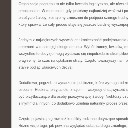
Organizacja pogrzebu to nie tylko kwestia logistyczna, ale równ
emocjonalne. W momencie, gdy jesteśmy najbardziej wrażliwi i p
przeżycie żałoby, zostajemy zmuszeni do podjęcia szeregu trudny
który sprawia, że cały proces staje się jeszcze bardziej wyczerpu
Jednym z największych wyzwań jest konieczność podejmowania 
ceremonii w stanie głębokiego smutku. Wybór trumny, kwiatów, m
wszystkie te decyzje mogą wydawać się niepotrzebnie skompliko
pragniemy, to czas na opłakanie straty. Często towarzyszy nam p
stanie podjąć właściwych decyzji.
Dodatkowo, pogrzeb to wydarzenie publiczne, które wymaga od na
osobami. Rodzina, przyjaciele, znajomi – wszyscy chcą wyrazić 
być przytłaczające dla osoby przeżywającej żałobę. Niektórzy cz
silnymi” dla innych, co dodatkowo utrudnia naturalny proces prze
Często pojawiają się również konflikty rodzinne dotyczące sposob
Różne wizje tego, jak powinna wyglądać ostatnia droga zmarłego