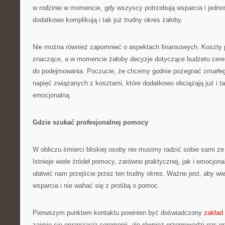
w rodzinie w momencie, gdy wszyscy potrzebują wsparcia i jednoś
dodatkowo komplikują i tak już trudny okres żałoby.
Nie można również zapomnieć o aspektach finansowych. Koszty
znaczące, a w momencie żałoby decyzje dotyczące budżetu cerem
do podejmowania. Poczucie, że chcemy godnie pożegnać zmarłe
napięć związanych z kosztami, które dodatkowo obciążają już i ta
emocjonalną.
Gdzie szukać profesjonalnej pomocy
W obliczu śmierci bliskiej osoby nie musimy radzić sobie sami z
Istnieje wiele źródeł pomocy, zarówno praktycznej, jak i emocjon
ułatwić nam przejście przez ten trudny okres. Ważne jest, aby wi
wsparcia i nie wahać się z prośbą o pomoc.
Pierwszym punktem kontaktu powinien być doświadczony
zakład
zajmie się organizacją ceremonii, ale również przeprowadzi nas 