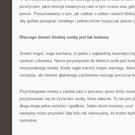
przeżyciem, jakie emocje towarzyszą nam w tym czasie oraz gd
pomoc. Porozmawiamy o tym, jak zadbać o siebie i swoich bliski
aby godnie pożegnać zmarłego i jednocześnie rozpocząć proces go
Dlaczego śmierć bliskiej osoby jest tak bolesna
Śmierć kogoś, kogo kochamy, to jedno z najbardziej traumatycz
spotkać człowieka. Nasze przywiązanie do bliskich osób jest f
emocjonalnego świata. Kiedy nagle tracimy kogoś ważnego, dośw
rozstania, ale również głębokiego zachwiania naszego poczucia be
Psychologowie mówią o żałobie jako o procesie, przez który musi
przystosować się do życia bez osoby, która odeszła. To nie jest 
długa droga pełna wzlotów i upadków. Jeden dzień możemy czuć s
następny może przynieść falę bólu tak intensywną, że trudno bę
normalnie.