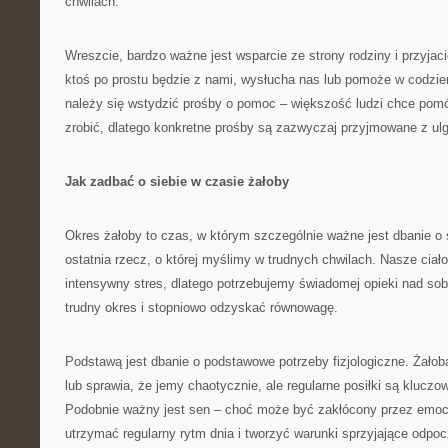
chwilach.
Wreszcie, bardzo ważne jest wsparcie ze strony rodziny i przyjac
ktoś po prostu będzie z nami, wysłucha nas lub pomoże w codzi
należy się wstydzić prośby o pomoc – większość ludzi chce pomóc
zrobić, dlatego konkretne prośby są zazwyczaj przyjmowane z ulg
Jak zadbać o siebie w czasie żałoby
Okres żałoby to czas, w którym szczególnie ważne jest dbanie o s
ostatnia rzecz, o której myślimy w trudnych chwilach. Nasze ciał
intensywny stres, dlatego potrzebujemy świadomej opieki nad so
trudny okres i stopniowo odzyskać równowagę.
Podstawą jest dbanie o podstawowe potrzeby fizjologiczne. Żałob
lub sprawia, że jemy chaotycznie, ale regularne posiłki są kluczow
Podobnie ważny jest sen – choć może być zakłócony przez emocje
utrzymać regularny rytm dnia i tworzyć warunki sprzyjające odpo