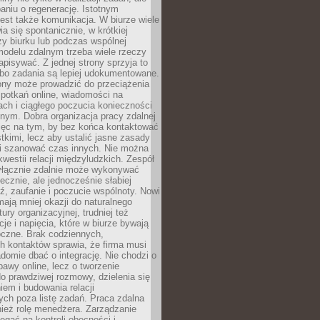
aniu o regenerację. Istotnym
est także komunikacja. W biurze wiele
ia się spontanicznie, w krótkiej
y biurku lub podczas wspólnej
modelu zdalnym trzeba wiele rzeczy
apisywać. Z jednej strony sprzyja to
 bo zadania są lepiej udokumentowane.
rony może prowadzić do przeciążenia
potkań online, wiadomości na
ch i ciągłego poczucia konieczności
nym. Dobra organizacja pracy zdalnej
ięc na tym, by bez końca kontaktować
tkimi, lecz aby ustalić jasne zasady
 i szanować czas innych. Nie można
kwestii relacji międzyludzkich. Zespół
yłącznie zdalnie może wykonywać
ecznie, ale jednocześnie słabiej
, zaufanie i poczucie wspólnoty. Nowi
ają mniej okazji do naturalnego
ury organizacyjnej, trudniej też
e i napięcia, które w biurze bywają
oczne. Brak codziennych,
h kontaktów sprawia, że firma musi
adomie dbać o integrację. Nie chodzi o
awy online, lecz o tworzenie
do prawdziwej rozmowy, dzielenia się
em i budowania relacji
ch poza listę zadań. Praca zdalna
ież rolę menedżera. Zarządzanie
legać na kontroli obecności i