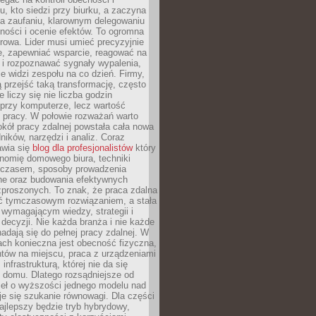
, kto siedzi przy biurku, a zaczyna
na zaufaniu, klarownym delegowaniu
ności i ocenie efektów. To ogromna
rowa. Lider musi umieć precyzyjnie
e, zapewniać wsparcie, reagować na
 i rozpoznawać sygnały wypalenia,
nie widzi zespołu na co dzień. Firmy,
ią przejść taką transformację, często
 liczy się nie liczba godzin
przy komputerze, lecz wartość
 pracy. W połowie rozważań warto
kół pracy zdalnej powstała cała nowa
dników, narzędzi i analiz. Coraz
awia się
blog dla profesjonalistów
który
nomię domowego biura, techniki
 czasem, sposoby prowadzenia
ine oraz budowania efektywnych
zproszonych. To znak, że praca zdalna
yć tymczasowym rozwiązaniem, a stała
wymagającym wiedzy, strategii i
ecyzji. Nie każda branża i nie każde
adają się do pełnej pracy zdalnej. W
ch konieczna jest obecność fizyczna,
ntów na miejscu, praca z urządzeniami
 infrastrukturą, której nie da się
 domu. Dlatego rozsądniejsze od
seł o wyższości jednego modelu nad
e się szukanie równowagi. Dla części
najlepszy będzie tryb hybrydowy,