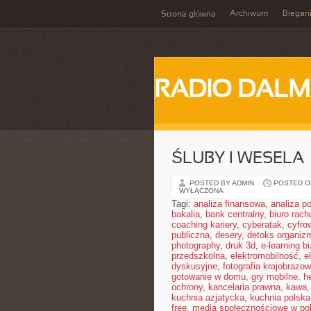
Archiwum
Biegan
Strona główna
RADIO DALM
ŚLUBY I WESELA
POSTED BY ADMIN
POSTED ON
WYŁĄCZONA
Tagi:
analiza finansowa
,
analiza po
bakalia
,
bank centralny
,
biuro rac
coaching kariery
,
cyberatak
,
cyfro
publiczna
,
desery
,
detoks organiz
photography
,
druk 3d
,
e-learning b
przedszkolna
,
elektromobilność
,
e
dyskusyjne
,
fotografia krajobrazo
gotowanie w domu
,
gry mobilne
,
h
ochrony
,
kancelaria prawna
,
kawa
kuchnia azjatycka
,
kuchnia polska
free
,
media społecznościowe w pol