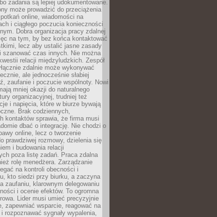
 bo zadania są lepiej udokumentowane.
rony może prowadzić do przeciążenia
potkań online, wiadomości na
ch i ciągłego poczucia konieczności
nym. Dobra organizacja pracy zdalnej
ięc na tym, by bez końca kontaktować
tkimi, lecz aby ustalić jasne zasady
 i szanować czas innych. Nie można
kwestii relacji międzyludzkich. Zespół
yłącznie zdalnie może wykonywać
ecznie, ale jednocześnie słabiej
, zaufanie i poczucie wspólnoty. Nowi
ają mniej okazji do naturalnego
ury organizacyjnej, trudniej też
e i napięcia, które w biurze bywają
oczne. Brak codziennych,
h kontaktów sprawia, że firma musi
adomie dbać o integrację. Nie chodzi o
awy online, lecz o tworzenie
do prawdziwej rozmowy, dzielenia się
em i budowania relacji
ch poza listę zadań. Praca zdalna
ież rolę menedżera. Zarządzanie
legać na kontroli obecności i
, kto siedzi przy biurku, a zaczyna
na zaufaniu, klarownym delegowaniu
ności i ocenie efektów. To ogromna
rowa. Lider musi umieć precyzyjnie
e, zapewniać wsparcie, reagować na
 i rozpoznawać sygnały wypalenia,