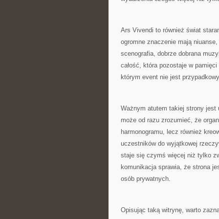
Ars Vivendi to również świat sta
ogromne znaczenie mają niuanse, 
scenografia, dobrze dobrana muzyk
całość, która pozostaje w pamięci 
którym event nie jest przypadkow
Ważnym atutem takiej strony jest 
może od razu zrozumieć, że organiz
harmonogramu, lecz również kreo
uczestników do wyjątkowej rzeczyw
staje się czymś więcej niż tylko 
komunikacja sprawia, że strona jes
osób prywatnych.
Opisując taką witrynę, warto zazn