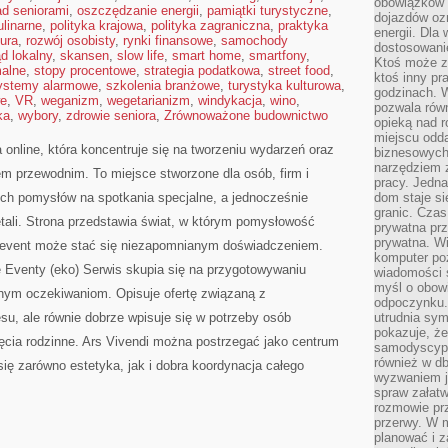
obowiązków 
ad seniorami
,
oszczędzanie energii
,
pamiątki turystyczne
,
dojazdów oz
linarne
,
polityka krajowa
,
polityka zagraniczna
,
praktyka
energii. Dla
tura
,
rozwój osobisty
,
rynki finansowe
,
samochody
dostosowanie
d lokalny
,
skansen
,
slow life
,
smart home
,
smartfony
,
Ktoś może z
malne
,
stopy procentowe
,
strategia podatkowa
,
street food
,
ktoś inny pr
ystemy alarmowe
,
szkolenia branżowe
,
turystyka kulturowa
,
godzinach. 
we
,
VR
,
weganizm
,
wegetarianizm
,
windykacja
,
wino
,
pozwala rów
ka
,
wybory
,
zdrowie seniora
,
Zrównoważone budownictwo
opieką nad 
miejscu odd
 online, która koncentruje się na tworzeniu wydarzeń oraz
biznesowych.
narzędziem 
 przewodnim. To miejsce stworzone dla osób, firm i
pracy. Jedn
lnych pomysłów na spotkania specjalne, a jednocześnie
dom staje si
granic. Czas
tali. Strona przedstawia świat, w którym pomysłowość
prywatna prz
prywatna. Wi
y event może stać się niezapomnianym doświadczeniem.
komputer poz
e Eventy (eko) Serwis skupia się na przygotowywaniu
wiadomości 
myśl o obow
nym oczekiwaniom. Opisuje ofertę związaną z
odpoczynku. 
u, ale równie dobrze wpisuje się w potrzeby osób
utrudnia sym
pokazuje, ż
cia rodzinne. Ars Vivendi można postrzegać jako centrum
samodyscypli
również w db
 się zarówno estetyka, jak i dobra koordynacja całego
wyzwaniem j
spraw załatw
rozmowie prz
przerwy. W 
planować i z