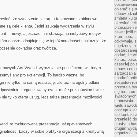
obserwowaniu
opierać się 
odpowiedzial
zmiana kultu
eślać, że wydarzenia nie są tu traktowane szablonowo.
określać cel
ne są cele klienta. Jedni szukają wydarzenia w stylu
przeciążenie
nawet jeśli 
vent firmowy, a jeszcze inni stawiają na nietypowy motyw
które potraf
tóra dobrze odnajduje się w tej różnorodności i pokazuje, że
odkrywają, że
spędzonych 
ocześnie dokładna oraz twórcza.
dostarczanej
dodać, że wo
kultura pora
częściej poj
firmowych Ars Vivendi wyróżnia się podejściem, w którym
omawia ergo
zarządzania
rzemyślany projekt emocji. To bardzo ważne, bo
spotkań onl
 nie tylko na samą realizację, ale też na ogólny odbiór
zespołów ro
przestała b
odpowiednio zorganizowany event może pozostawiać trwałe
się tematem 
świadomych d
nie tylko oferta usług, lecz także prezentacja możliwości
stanowisko n
wielu zawoda
obsługa klie
lub kontakt z
przenieść do
prostych ha
vendi to rozbudowana prezentacja usług eventowych,
drugim wydaj
inalność. Łączy w sobie praktykę organizacji z kreatywną
organizacji 