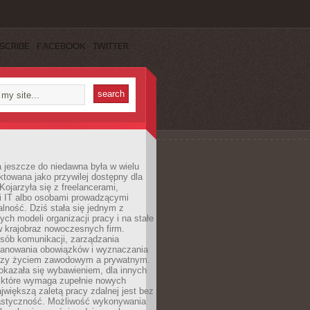
SCRIBE
FACEBOOK
TWITTER
 jeszcze do niedawna była w wielu
ktowana jako przywilej dostępny dla
 Kojarzyła się z freelancerami,
mi IT albo osobami prowadzącymi
alność. Dziś stała się jednym z
ych modeli organizacji pracy i na stałe
w krajobraz nowoczesnych firm.
sób komunikacji, zarządzania
lanowania obowiązków i wyznaczania
dzy życiem zawodowym a prywatnym.
okazała się wybawieniem, dla innych
które wymaga zupełnie nowych
większą zaletą pracy zdalnej jest bez
lastyczność. Możliwość wykonywania