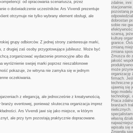
ompetencji: od opracowania scenariusza, przez
zdalnie, inn
stacjonarni
anie o doświadczenie uczestników. Ars Vivendi prezentuje
pozostaną po
klient otrzymuje nie tylko wybrany element obsługi, ale
odpowiedzial
dobrostan p
sobie nie gw
efektywnośc
szansą, jeże
kulturę orga
okiej grupy odbiorców. Z jednej strony zainteresuje marki,
granice. Ost
zmianą miej
łu, z drugiej zaś osoby przygotowujące jubileusz. Może być
zmiana sposo
Zmusza do z
re chcą zorganizować wydarzenie promocyjne albo dla
jakość współp
a wyróżnienie swojej marki poprzez nieszablonowe
produktywnoś
może przyni
zność pokazuje, że witryna nie zamyka się w jednym
organizację ż
enne oczekiwania.
firmach. Jeś
techniczne p
ujawnią się 
tego modelu
technologii, 
ojarzeniach z elegancją, ale jednocześnie z kreatywnością.
Praca zdalna
w branży eventowej, ponieważ skuteczna organizacja imprez
branżach tra
nielicznych.
ładności. Ars Vivendi jawi się jako miejsce, w którym
specjalista
znyt, ale przy tym pozostają praktycznie dopracowane.
własną dział
najważniejsz
wpisała się 
Zmieniła spo