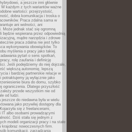
i hybrydowo, a jeszcze inni głównie
e. W każdym z tych wariantów ważne
dobne wartości: przejrzystość,
ność, dobra komunikacja i troska o
racowników. Praca zdalna sama w
arantuje ani wolności, ani
i. Może jednak stać się ogromną
li będzie wspierana przez odpowiednią
nizacyjną, mądre narzędzia i zdrowe
atecznie praca zdalna nie jest tylko
sca wykonywania obowiązków. To
bu myślenia o pracy jako takiej.
adawania pytań o sens spotkań,
racy, rolę zaufania i definicję
ci. Jeśli podejdziemy do niej dojrzale,
eść większą autonomię, lepszą
ycia i bardziej partnerskie relacje w
li potraktujemy ją wyłącznie jako
rzeniesienie biura do domu, szybko
jej ograniczenia. Dlatego przyszłość
 zależy przede wszystkim nie od
ale od ludzi.
 jeszcze do niedawna była w wielu
ktowana jako przywilej dostępny dla
 Kojarzyła się z freelancerami,
mi IT albo osobami prowadzącymi
alność. Dziś stała się jednym z
ych modeli organizacji pracy i na stałe
w krajobraz nowoczesnych firm.
sób komunikacji, zarządzania