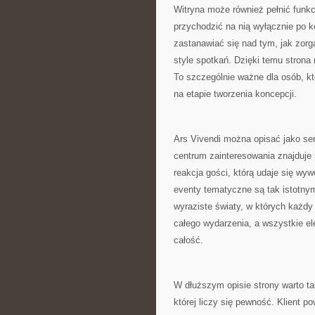
Witryna może również pełnić funkc
przychodzić na nią wyłącznie po 
zastanawiać się nad tym, jak zor
style spotkań. Dzięki temu strona n
To szczególnie ważne dla osób, kt
na etapie tworzenia koncepcji.
Ars Vivendi można opisać jako se
centrum zainteresowania znajduje s
reakcja gości, którą udaje się wyw
eventy tematyczne są tak istotny
wyraziste światy, w których każdy
całego wydarzenia, a wszystkie e
całość.
W dłuższym opisie strony warto ta
której liczy się pewność. Klient 