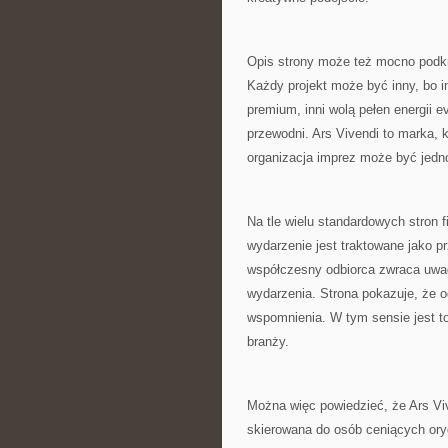
Opis strony może też mocno podkr
Każdy projekt może być inny, bo in
premium, inni wolą pełen energii e
przewodni. Ars Vivendi to marka, k
organizacja imprez może być jedn
Na tle wielu standardowych stron 
wydarzenie jest traktowane jako p
współczesny odbiorca zwraca uwagę
wydarzenia. Strona pokazuje, że 
wspomnienia. W tym sensie jest to 
branży.
Można więc powiedzieć, że Ars Vi
skierowana do osób ceniących oryg