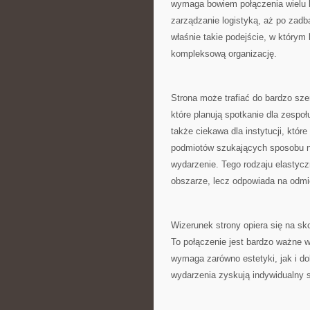
wymaga bowiem połączenia wielu k
zarządzanie logistyką, aż po zadb
właśnie takie podejście, w którym 
kompleksową organizację.
Strona może trafiać do bardzo szer
które planują spotkanie dla zespo
także ciekawa dla instytucji, któ
podmiotów szukających sposobu n
wydarzenie. Tego rodzaju elastyc
obszarze, lecz odpowiada na odmi
Wizerunek strony opiera się na sk
To połączenie jest bardzo ważne 
wymaga zarówno estetyki, jak i dok
wydarzenia zyskują indywidualny s