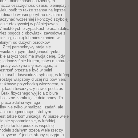
bez konieczności codziennych
nacza oszczędność czasu, pieniędzy i
 wielu osób to także szansa na lepsze
 dnia do własnego rytmu działania.
aczynać wcześniej i kończyć szybciej,
acuje efektywniej w późniejszych
W niektórych przypadkach praca zdalna
nież pogodzić obowiązki zawodowe z
rodziną, nauką lub mieszkaniem w
alonym od dużych ośrodków
 Z tej perspektywy staje się
zwiększającym dostępność rynku
ak elastyczność ma swoją cenę. Gdy
ę jednocześnie biurem, łatwo o zatarcie
 pracy zaczyna się rozciągać, a
estrzeń przestaje być w pełni
ele osób doświadcza sytuacji, w której
ostaje włączony dłużej niż powinien,
służbowe przychodzą wieczorem, a
iązkach towarzyszy nawet podczas
Brak fizycznego wyjścia z biura
boliczne zamknięcie dnia pracy. To
e praca zdalna wymaga
ny nie tylko w realizacji zadań, ale
aniu o regenerację. Istotnym
est także komunikacja. W biurze wiele
ia się spontanicznie, w krótkiej
y biurku lub podczas wspólnej
modelu zdalnym trzeba wiele rzeczy
apisywać. Z jednej strony sprzyja to