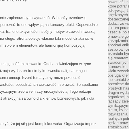
nawet jeśli 
które potraf
odkrywają, że
spędzonych 
rannie zaplanowanych wydarzeń. W branży eventowej
dostarczanej
dodać, że wo
ponieważ to one wpływają na końcowy efekt. Odpowiednie
kultura pora
a, trafione aktywności i spójny motyw przewodni tworzą
częściej poj
omawia ergo
na długo. Strona opisuje właśnie taki model działania, w
zarządzania
spotkań onl
ym zbiorem elementów, ale harmonijną kompozycją.
zespołów ro
przestała b
się tematem 
świadomych d
umiejętność inspirowania. Osoba odwiedzająca witrynę
stanowisko n
acja wydarzeń to nie tylko kwestia sali, cateringu i
wielu zawoda
obsługa klie
wania emocji. Event tematyczny może przenosić
lub kontakt z
przenieść do
istości, pobudzać ich ciekawość i sprawiać, że spotkanie
prostych ha
zwyczajnym zebraniem czy uroczystością. Tego rodzaju
drugim wydaj
organizacji 
t atrakcyjna zarówno dla klientów biznesowych, jak i dla
łączący zale
wynikającym
nie to, by b
rozwiązania
realnych pot
będzie prawd
aczyć, że jej siłą jest kompleksowość. Organizacja imprez
zróżnicowan