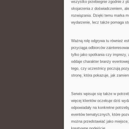
wszystko przebiegnie zgodnie z p
skojarzenia z doświadczeniem, ale
rozwiązania. Dzięki temu marka mo
wydarzenie, lecz także pomaga stw
Ważną rolę odgrywa tu również est
przyciąga odbiorców zainteresow
tylko jako spotkania czy imprezy, 
oddaje charakter branży eventowej,
tego, czy uczestnicy poczują poz
stronę, która pokazuje, jak zamie
Serwis wpisuje się także w potrze
więcej klientów oczekuje dziś wyda
odpowiadały na konkretne potrzeby 
eventów tematycznych, które pozwa
można przedstawiać jako miejsce, 
kreatywne podejście.