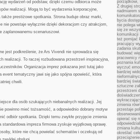
porządkowi,
ację wydarzeń od podstaw, dzięki czemu odbiorca może
Z drugiej st
typów realizacji. Mogą to być wydarzenia korporacyjne,
nadmiarem s
komunikatora
a także prestiżowe spotkania. Strona buduje obraz marki,
bycia dostęp
e nie powstaje wyłącznie dzięki dekoracjom czy atrakcjom,
nie polega w
się ze wszys
ze zaplanowanemu scenariuszowi.
komunikacji
też pomijać 
pracujący w
zadania skut
ne jest podkreślenie, że Ars Vivendi nie sprowadza się
budować więź
pracownicy m
h realizacji. To raczej rozbudowana przestrzeń inspiracyjna,
poznania kult
uczestników. Organizacja imprez pokazana jest tutaj jako
wyczuć emocj
bardziej wid
 event tematyczny jawi się jako spójna opowieść, która
nieformalnyc
bardziej świ
tniej chwili.
sztuczne zab
przestrzeni 
doświadczeni
wykraczający
ejsce dla osób szukających niebanalnych realizacji. Jej
zmienia równ
nie powinno mieć tożsamość, a odpowiednio dobrany motyw
przestaje po
obserwowaniu
nić odbiór spotkania. Dzięki temu zwykłe przyjęcie zmienia
opierać się 
odpowiedzial
a standardowa impreza firmowa zyskuje wyjątkową oprawę.
zmiana kultu
osoby, które nie chcą powielać schematów i oczekują od
określać cel
przeciążenie
 zwykłej obsługi.