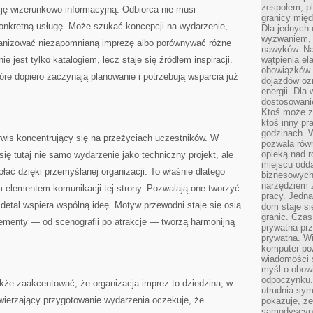
zespołem, p
ję wizerunkowo-informacyjną. Odbiorca nie musi
granicy mię
konkretną usługę. Może szukać koncepcji na wydarzenie,
Dla jednych 
wyzwaniem, 
ganizować niezapomnianą imprezę albo porównywać różne
nawyków. Naj
ie jest tylko katalogiem, lecz staje się źródłem inspiracji.
wątpienia e
obowiązków 
óre dopiero zaczynają planowanie i potrzebują wsparcia już
dojazdów oz
energii. Dla
dostosowanie
Ktoś może z
ktoś inny pr
godzinach. 
rwis koncentrujący się na przeżyciach uczestników. W
pozwala rów
opieką nad 
ię tutaj nie samo wydarzenie jako techniczny projekt, ale
miejscu odd
ołać dzięki przemyślanej organizacji. To właśnie dlatego
biznesowych.
narzędziem 
m elementem komunikacji tej strony. Pozwalają one tworzyć
pracy. Jedn
 detal wspiera wspólną ideę. Motyw przewodni staje się osią
dom staje si
granic. Czas
lementy — od scenografii po atrakcje — tworzą harmonijną
prywatna prz
prywatna. Wi
komputer poz
wiadomości 
myśl o obow
odpoczynku. 
kże zaakcentować, że organizacja imprez to dziedzina, w
utrudnia sym
powierzający przygotowanie wydarzenia oczekuje, że
pokazuje, ż
samodyscypli