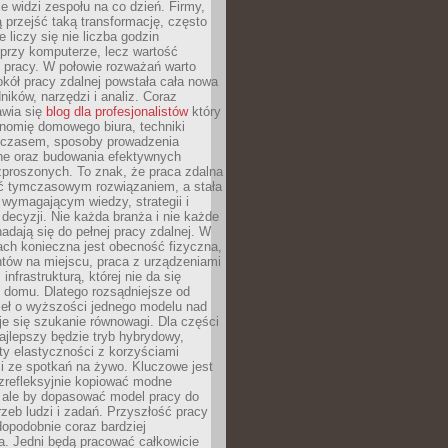
nie widzi zespołu na co dzień. Firmy,
ią przejść taką transformację, często
 liczy się nie liczba godzin
przy komputerze, lecz wartość
 pracy. W połowie rozważań warto
kół pracy zdalnej powstała cała nowa
dników, narzędzi i analiz. Coraz
awia się
blog dla profesjonalistów
który
nomię domowego biura, techniki
 czasem, sposoby prowadzenia
ine oraz budowania efektywnych
zproszonych. To znak, że praca zdalna
yć tymczasowym rozwiązaniem, a stała
wymagającym wiedzy, strategii i
ecyzji. Nie każda branża i nie każde
adają się do pełnej pracy zdalnej. W
ch konieczna jest obecność fizyczna,
ntów na miejscu, praca z urządzeniami
 infrastrukturą, której nie da się
 domu. Dlatego rozsądniejsze od
seł o wyższości jednego modelu nad
e się szukanie równowagi. Dla części
najlepszy będzie tryb hybrydowy,
ty elastyczności z korzyściami
i ze spotkań na żywo. Kluczowe jest
ezrefleksyjnie kopiować modne
, ale by dopasować model pracy do
rzeb ludzi i zadań. Przyszłość pracy
opodobnie coraz bardziej
a. Jedni będą pracować całkowicie