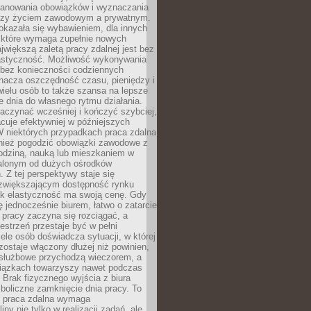
lanowania obowiązków i wyznaczania
dzy życiem zawodowym a prywatnym.
okazała się wybawieniem, dla innych
które wymaga zupełnie nowych
większą zaletą pracy zdalnej jest bez
lastyczność. Możliwość wykonywania
bez konieczności codziennych
nacza oszczędność czasu, pieniędzy i
 wielu osób to także szansa na lepsze
 dnia do własnego rytmu działania.
aczynać wcześniej i kończyć szybciej,
acuje efektywniej w późniejszych
W niektórych przypadkach praca zdalna
nież pogodzić obowiązki zawodowe z
rodziną, nauką lub mieszkaniem w
alonym od dużych ośrodków
 Z tej perspektywy staje się
zwiększającym dostępność rynku
ak elastyczność ma swoją cenę. Gdy
ę jednocześnie biurem, łatwo o zatarcie
 pracy zaczyna się rozciągać, a
estrzeń przestaje być w pełni
ele osób doświadcza sytuacji, w której
ostaje włączony dłużej niż powinien,
służbowe przychodzą wieczorem, a
iązkach towarzyszy nawet podczas
Brak fizycznego wyjścia z biura
boliczne zamknięcie dnia pracy. To
e praca zdalna wymaga
ny nie tylko w realizacji zadań, ale