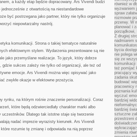
lanem, a każdy etap będzie dopracowany. Ars Vivendi budzi
również w db
wyzwaniem j
 jednocześnie z otwartością na niestandardowe
spraw załatw
że być postrzegana jako partner, który nie tylko organizuje
rozmowie prz
przerwy. W 
orzyć niepowtarzalny nastrój.
planować i z
porządkowi,
Z drugiej st
nadmiarem s
etyka komunikacji. Strona o takiej tematyce naturalnie
komunikatora
bycia dostęp
anych efektownym stylem. Wydarzenia prezentowane są nie
nie polega w
ale jako przemyślane realizacje. To język, który dobrze
się ze wszys
komunikacji
 gdzie sukces zależy nie tylko od organizacji, ale też od
też pomijać 
ytywne emocje. Ars Vivendi można więc opisywać jako
pracujący w
zadania skut
niać zwykłe okazje w efektowne przeżycia.
budować więź
pracownicy m
poznania kult
wyczuć emocj
by rynku, na którym rośnie znaczenie personalizacji. Coraz
bardziej wid
nieformalnyc
rzeń, które będą odzwierciedlały charakter marki albo
bardziej świ
sztuczne zab
uczestników. Dlatego tak istotne staje się tworzenie
przestrzeni 
lają nadać imprezie wyrazisty kierunek. Ars Vivendi
doświadczeni
wykraczający
które rozumie tę zmianę i odpowiada na nią poprzez
zmienia równ
przestaje po