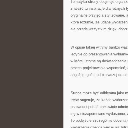
Tematyka strony obejmuje organiz
znaleźć tu inspiracje dla różnych 
oryginalne przyjęcia stylizowane, 
która rozumie, że udane wydarzeni
ale przede wszystkim dzięki dobr
W opisie takiej witryny bardzo waż
jedynie do prezentowania wybranyc
w której istotne są doświadczenia 
proces projektowania wspomnień, a
angażuje gości od pierwszej do osta
Strona może być odbierana jako mi
treść sugeruje, że każde wydarze
przewodni potrafi całkowicie odmie
się w niezapomniane wydarzenie, 
To podejście szczególnie docenią 
wydarzenia czegoś więcej niż tylko