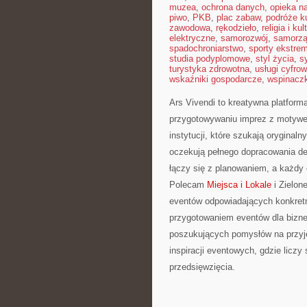
muzea
,
ochrona danych
,
opieka n
piwo
,
PKB
,
plac zabaw
,
podróże ku
zawodowa
,
rękodzieło
,
religia i kul
elektryczne
,
samorozwój
,
samorzą
spadochroniarstwo
,
sporty ekstre
studia podyplomowe
,
styl życia
,
s
turystyka zdrowotna
,
usługi cyfro
wskaźniki gospodarcze
,
wspinacz
Ars Vivendi to kreatywna platforma
przygotowywaniu imprez z motywem
instytucji, które szukają orygina
oczekują pełnego dopracowania de
łączy się z planowaniem, a każd
Polecam
Miejsca i Lokale
i Zielon
eventów odpowiadających konkret
przygotowaniem eventów dla biznes
poszukujących pomysłów na przyję
inspiracji eventowych, gdzie liczy
przedsięwzięcia.