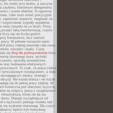
, kto siedzi przy biurku, a zaczyna
na zaufaniu, klarownym delegowaniu
ności i ocenie efektów. To ogromna
rowa. Lider musi umieć precyzyjnie
e, zapewniać wsparcie, reagować na
 i rozpoznawać sygnały wypalenia,
nie widzi zespołu na co dzień. Firmy,
ią przejść taką transformację, często
 liczy się nie liczba godzin
przy komputerze, lecz wartość
 pracy. W połowie rozważań warto
kół pracy zdalnej powstała cała nowa
dników, narzędzi i analiz. Coraz
awia się
blog dla profesjonalistów
który
nomię domowego biura, techniki
 czasem, sposoby prowadzenia
ine oraz budowania efektywnych
zproszonych. To znak, że praca zdalna
yć tymczasowym rozwiązaniem, a stała
wymagającym wiedzy, strategii i
ecyzji. Nie każda branża i nie każde
adają się do pełnej pracy zdalnej. W
ch konieczna jest obecność fizyczna,
ntów na miejscu, praca z urządzeniami
 infrastrukturą, której nie da się
 domu. Dlatego rozsądniejsze od
seł o wyższości jednego modelu nad
e się szukanie równowagi. Dla części
najlepszy będzie tryb hybrydowy,