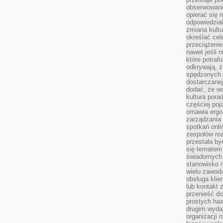
obserwowaniu
opierać się 
odpowiedzial
zmiana kultu
określać cel
przeciążenie
nawet jeśli 
które potraf
odkrywają, że
spędzonych 
dostarczanej
dodać, że wo
kultura pora
częściej poj
omawia ergo
zarządzania
spotkań onl
zespołów ro
przestała b
się tematem 
świadomych d
stanowisko n
wielu zawoda
obsługa klie
lub kontakt z
przenieść do
prostych ha
drugim wydaj
organizacji 