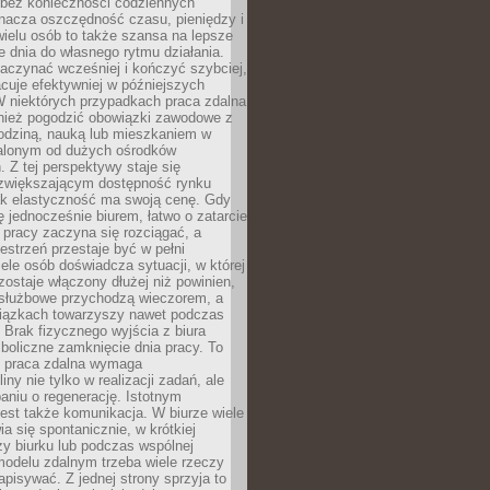
bez konieczności codziennych
nacza oszczędność czasu, pieniędzy i
 wielu osób to także szansa na lepsze
 dnia do własnego rytmu działania.
aczynać wcześniej i kończyć szybciej,
acuje efektywniej w późniejszych
W niektórych przypadkach praca zdalna
nież pogodzić obowiązki zawodowe z
rodziną, nauką lub mieszkaniem w
alonym od dużych ośrodków
 Z tej perspektywy staje się
zwiększającym dostępność rynku
ak elastyczność ma swoją cenę. Gdy
ę jednocześnie biurem, łatwo o zatarcie
 pracy zaczyna się rozciągać, a
estrzeń przestaje być w pełni
ele osób doświadcza sytuacji, w której
ostaje włączony dłużej niż powinien,
służbowe przychodzą wieczorem, a
iązkach towarzyszy nawet podczas
Brak fizycznego wyjścia z biura
boliczne zamknięcie dnia pracy. To
e praca zdalna wymaga
ny nie tylko w realizacji zadań, ale
aniu o regenerację. Istotnym
est także komunikacja. W biurze wiele
ia się spontanicznie, w krótkiej
y biurku lub podczas wspólnej
modelu zdalnym trzeba wiele rzeczy
apisywać. Z jednej strony sprzyja to