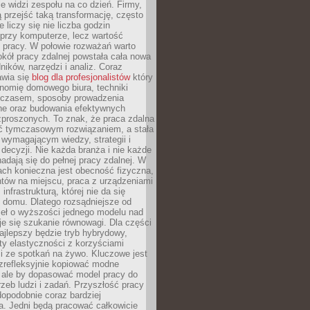
nie widzi zespołu na co dzień. Firmy,
ią przejść taką transformację, często
 liczy się nie liczba godzin
przy komputerze, lecz wartość
 pracy. W połowie rozważań warto
kół pracy zdalnej powstała cała nowa
dników, narzędzi i analiz. Coraz
awia się
blog dla profesjonalistów
który
nomię domowego biura, techniki
 czasem, sposoby prowadzenia
ine oraz budowania efektywnych
zproszonych. To znak, że praca zdalna
yć tymczasowym rozwiązaniem, a stała
wymagającym wiedzy, strategii i
ecyzji. Nie każda branża i nie każde
adają się do pełnej pracy zdalnej. W
ch konieczna jest obecność fizyczna,
ntów na miejscu, praca z urządzeniami
 infrastrukturą, której nie da się
 domu. Dlatego rozsądniejsze od
seł o wyższości jednego modelu nad
e się szukanie równowagi. Dla części
najlepszy będzie tryb hybrydowy,
ty elastyczności z korzyściami
i ze spotkań na żywo. Kluczowe jest
ezrefleksyjnie kopiować modne
, ale by dopasować model pracy do
rzeb ludzi i zadań. Przyszłość pracy
opodobnie coraz bardziej
a. Jedni będą pracować całkowicie