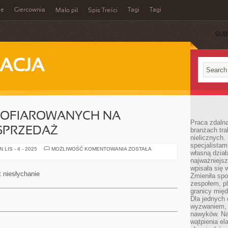
ie
Giercownia
Tagi
Tagi
Mało pił
Spis Treści
SUB
ACJA
 OFIAROWANYCH NA
Praca zdalna
SPRZEDAŻ
branżach tra
nielicznych.
specjalista
POŚRÓD
LIS - 4 - 2025
MOŻLIWOŚĆ KOMENTOWANIA
ZOSTAŁA
własną dział
LOKALI
OFIAROWANYCH
najważniejsz
NA
wpisała się 
WYNAJEM
t niesłychanie
Zmieniła spo
BĄDŹ
SPRZEDAŻ
zespołem, p
granicy mię
Dla jednych 
wyzwaniem, 
nawyków. Naj
wątpienia e