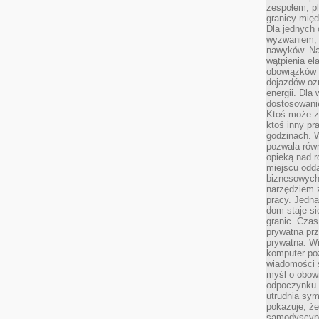
zespołem, p
granicy mię
Dla jednych 
wyzwaniem, 
nawyków. Naj
wątpienia e
obowiązków 
dojazdów oz
energii. Dla
dostosowanie
Ktoś może z
ktoś inny pr
godzinach. 
pozwala rów
opieką nad 
miejscu odd
biznesowych.
narzędziem 
pracy. Jedn
dom staje si
granic. Czas
prywatna prz
prywatna. Wi
komputer poz
wiadomości 
myśl o obow
odpoczynku. 
utrudnia sym
pokazuje, ż
samodyscypli