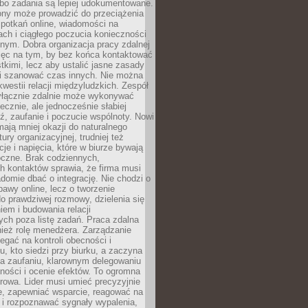
 bo zadania są lepiej udokumentowane.
rony może prowadzić do przeciążenia
potkań online, wiadomości na
ch i ciągłego poczucia konieczności
nym. Dobra organizacja pracy zdalnej
ięc na tym, by bez końca kontaktować
tkimi, lecz aby ustalić jasne zasady
 i szanować czas innych. Nie można
kwestii relacji międzyludzkich. Zespół
yłącznie zdalnie może wykonywać
ecznie, ale jednocześnie słabiej
, zaufanie i poczucie wspólnoty. Nowi
ają mniej okazji do naturalnego
ury organizacyjnej, trudniej też
e i napięcia, które w biurze bywają
oczne. Brak codziennych,
h kontaktów sprawia, że firma musi
adomie dbać o integrację. Nie chodzi o
awy online, lecz o tworzenie
do prawdziwej rozmowy, dzielenia się
em i budowania relacji
ch poza listę zadań. Praca zdalna
ież rolę menedżera. Zarządzanie
legać na kontroli obecności i
, kto siedzi przy biurku, a zaczyna
na zaufaniu, klarownym delegowaniu
ności i ocenie efektów. To ogromna
rowa. Lider musi umieć precyzyjnie
e, zapewniać wsparcie, reagować na
 i rozpoznawać sygnały wypalenia,