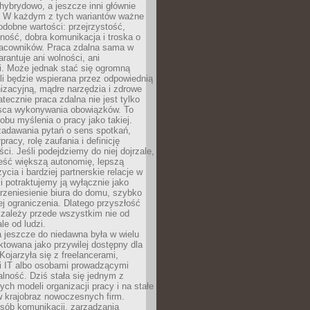
i hybrydowo, a jeszcze inni głównie
e. W każdym z tych wariantów ważne
dobne wartości: przejrzystość,
ność, dobra komunikacja i troska o
racowników. Praca zdalna sama w
arantuje ani wolności, ani
i. Może jednak stać się ogromną
li będzie wspierana przez odpowiednią
nizacyjną, mądre narzędzia i zdrowe
atecznie praca zdalna nie jest tylko
sca wykonywania obowiązków. To
bu myślenia o pracy jako takiej.
adawania pytań o sens spotkań,
racy, rolę zaufania i definicję
ci. Jeśli podejdziemy do niej dojrzale,
eść większą autonomię, lepszą
ycia i bardziej partnerskie relacje w
li potraktujemy ją wyłącznie jako
rzeniesienie biura do domu, szybko
jej ograniczenia. Dlatego przyszłość
 zależy przede wszystkim nie od
ale od ludzi.
 jeszcze do niedawna była w wielu
ktowana jako przywilej dostępny dla
 Kojarzyła się z freelancerami,
mi IT albo osobami prowadzącymi
alność. Dziś stała się jednym z
ych modeli organizacji pracy i na stałe
w krajobraz nowoczesnych firm.
sób komunikacji, zarządzania