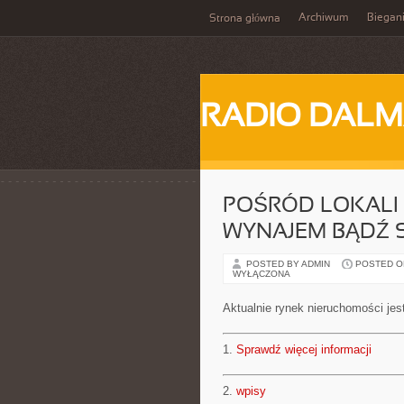
Archiwum
Biegan
Strona główna
RADIO DALM
POŚRÓD LOKALI
WYNAJEM BĄDŹ 
POSTED BY ADMIN
POSTED ON 
WYŁĄCZONA
Aktualnie rynek nieruchomości jes
1.
Sprawdź więcej informacji
2.
wpisy