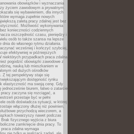
lanowania obowiązków i wyznaczania
dzy życiem zawodowym a prywatnym.
okazała się wybawieniem, dla innych
które wymaga zupełnie nowych
większą zaletą pracy zdalnej jest bez
lastyczność. Możliwość wykonywania
bez konieczności codziennych
nacza oszczędność czasu, pieniędzy i
 wielu osób to także szansa na lepsze
 dnia do własnego rytmu działania.
aczynać wcześniej i kończyć szybciej,
acuje efektywniej w późniejszych
W niektórych przypadkach praca zdalna
nież pogodzić obowiązki zawodowe z
rodziną, nauką lub mieszkaniem w
alonym od dużych ośrodków
 Z tej perspektywy staje się
zwiększającym dostępność rynku
ak elastyczność ma swoją cenę. Gdy
ę jednocześnie biurem, łatwo o zatarcie
 pracy zaczyna się rozciągać, a
estrzeń przestaje być w pełni
ele osób doświadcza sytuacji, w której
ostaje włączony dłużej niż powinien,
służbowe przychodzą wieczorem, a
iązkach towarzyszy nawet podczas
Brak fizycznego wyjścia z biura
boliczne zamknięcie dnia pracy. To
e praca zdalna wymaga
ny nie tylko w realizacji zadań, ale