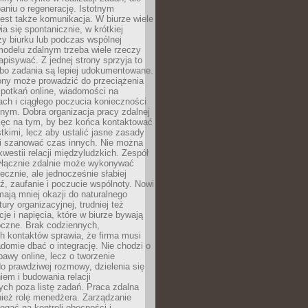
aniu o regenerację. Istotnym
est także komunikacja. W biurze wiele
ia się spontanicznie, w krótkiej
y biurku lub podczas wspólnej
modelu zdalnym trzeba wiele rzeczy
apisywać. Z jednej strony sprzyja to
 bo zadania są lepiej udokumentowane.
rony może prowadzić do przeciążenia
potkań online, wiadomości na
ch i ciągłego poczucia konieczności
nym. Dobra organizacja pracy zdalnej
ięc na tym, by bez końca kontaktować
tkimi, lecz aby ustalić jasne zasady
 i szanować czas innych. Nie można
kwestii relacji międzyludzkich. Zespół
yłącznie zdalnie może wykonywać
ecznie, ale jednocześnie słabiej
, zaufanie i poczucie wspólnoty. Nowi
ają mniej okazji do naturalnego
ury organizacyjnej, trudniej też
e i napięcia, które w biurze bywają
oczne. Brak codziennych,
h kontaktów sprawia, że firma musi
adomie dbać o integrację. Nie chodzi o
awy online, lecz o tworzenie
do prawdziwej rozmowy, dzielenia się
em i budowania relacji
ch poza listę zadań. Praca zdalna
ież rolę menedżera. Zarządzanie
legać na kontroli obecności i