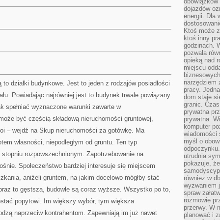
obowiązków 
dojazdów oz
energii. Dla
dostosowanie
Ktoś może z
ktoś inny pr
godzinach. 
pozwala rów
opieką nad 
miejscu odd
biznesowych.
narzędziem 
to działki budynkowe. Jest to jeden z rodzajów posiadłości
pracy. Jedn
łu. Powiadając najrówniej jest to budynek trwale powiązany
dom staje si
granic. Czas
ak spełniać wyznaczone warunki zawarte w
prywatna prz
e może być częścią składową nieruchomości gruntowej,
prywatna. Wi
komputer poz
 stoi – wejdź na Skup nieruchomości za gotówkę. Ma
wiadomości 
myśl o obow
em własności, niepodległym od gruntu. Ten typ
odpoczynku. 
m stopniu rozpowszechnionym. Zapotrzebowanie na
utrudnia sym
pokazuje, ż
ośnie. Społeczeństwo bardziej interesuje się miejscem
samodyscypli
kania, aniżeli gruntem, na jakim docelowo mógłby stać
również w db
wyzwaniem j
raz to gęstsza, budowle są coraz wyższe. Wszystko po to,
spraw załatw
rozmowie prz
prostać popytowi. Im większy wybór, tym większa
przerwy. W 
odzą naprzeciw kontrahentom. Zapewniają im już nawet
planować i z