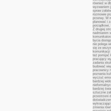
również w db
wyzwaniem j
spraw załatw
rozmowie prz
przerwy. W 
planować i z
porządkowi,
Z drugiej st
nadmiarem s
komunikatora
bycia dostęp
nie polega w
się ze wszys
komunikacji
też pomijać 
pracujący w
zadania skut
budować więź
pracownicy m
poznania kult
wyczuć emocj
bardziej wid
nieformalnyc
bardziej świ
sztuczne zab
przestrzeni 
doświadczeni
wykraczający
zmienia równ
przestaje po