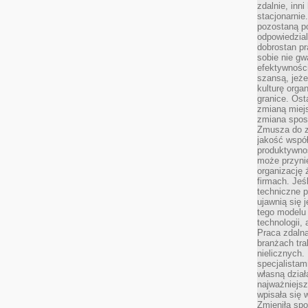
zdalnie, inn
stacjonarni
pozostaną po
odpowiedzial
dobrostan p
sobie nie gw
efektywnośc
szansą, jeże
kulturę orga
granice. Ost
zmianą miej
zmiana sposo
Zmusza do z
jakość współp
produktywnoś
może przyni
organizację ż
firmach. Jeś
techniczne p
ujawnią się 
tego modelu
technologii, 
Praca zdalna
branżach tra
nielicznych.
specjalista
własną dział
najważniejsz
wpisała się 
Zmieniła spo