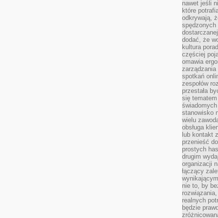
nawet jeśli 
które potraf
odkrywają, że
spędzonych 
dostarczanej
dodać, że wo
kultura pora
częściej poj
omawia ergo
zarządzania
spotkań onl
zespołów ro
przestała b
się tematem 
świadomych d
stanowisko n
wielu zawoda
obsługa klie
lub kontakt z
przenieść do
prostych ha
drugim wydaj
organizacji 
łączący zale
wynikającym
nie to, by b
rozwiązania
realnych pot
będzie prawd
zróżnicowan