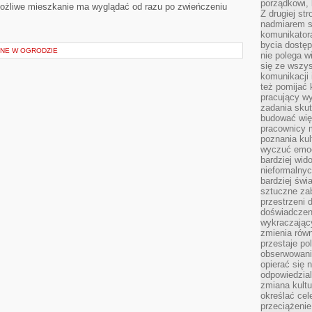
porządkowi,
możliwe mieszkanie ma wyglądać od razu po zwieńczeniu
Z drugiej st
nadmiarem s
komunikatora
bycia dostęp
NE W OGRODZIE
nie polega w
się ze wszys
komunikacji
też pomijać 
pracujący w
zadania skut
budować więź
pracownicy m
poznania kult
wyczuć emocj
bardziej wid
nieformalnyc
bardziej świ
sztuczne zab
przestrzeni 
doświadczeni
wykraczający
zmienia równ
przestaje po
obserwowaniu
opierać się 
odpowiedzial
zmiana kultu
określać cel
przeciążenie