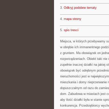
3.
Odkryj podobne tematy
4.
mapa strony
5.
spis tresci
Miejsca, w których przebywamy są 
w obrębie ich immanentnego podzia
z gruntem. Ma obowiązek on jedn
rozporządzeniach. Obiekt taki ni
zupełnie inaczej działki na jakiej
obowiązek być odrębnym przedmiot
nieruchomości jest w największy
mieszkania i domy nieprzerwanie r
dopuszczalnym od razu do zamiesz
dom. Zabudowa w miastach jest co
aby ilość działki była w stanie s
konkurencja. Przedsiębiorcy wych