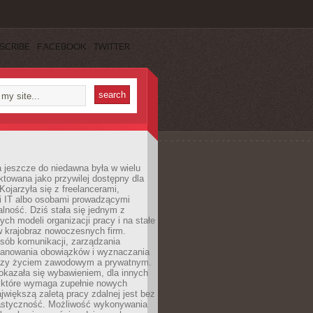
SCRIBE
FACEBOOK
TWITTER
 jeszcze do niedawna była w wielu
ktowana jako przywilej dostępny dla
 Kojarzyła się z freelancerami,
mi IT albo osobami prowadzącymi
alność. Dziś stała się jednym z
ych modeli organizacji pracy i na stałe
w krajobraz nowoczesnych firm.
sób komunikacji, zarządzania
lanowania obowiązków i wyznaczania
dzy życiem zawodowym a prywatnym.
okazała się wybawieniem, dla innych
które wymaga zupełnie nowych
większą zaletą pracy zdalnej jest bez
lastyczność. Możliwość wykonywania