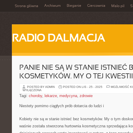
Archiwum
Bieganie
Giercownia
Strona główna
Mało pił
S
RADIO DALMACJA
PANIE NIE SĄ W STANIE ISTNIEĆ 
KOSMETYKÓW. MY O TEJ KWESTII
POSTED BY ADMIN
POSTED ON LIS - 25 - 2025
MOŻLIWOŚĆ 
WYŁĄCZONA
Tagi:
choroby
,
lekarze
,
medycyna
,
zdrowie
Niestety pomimo ciągłych prób dotarcia do ludzi i
Kobiety nie są w stanie istnieć bez kosmetyków. My o tym dosko
waśnie została stworzona hurtownia kosmetyczna sprzedająca ko