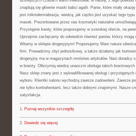
dzisiejszych czasach warto inwestować w naturę, z tego powodu 
znajdują się głównie maski babci agafii. Panie, które miały okazj
jest mikrodermabrazja, wiedzą, jak ciężko jest uzyskać tego typ
masek. Prezentowane przez nas kosmetyki naturalne umożliwiają 
Przystępne kwoty, które proponujemy w szerokiej ofercie, na pew
Uprzejmie zachęcamy do odwiedzin również panów, którzy mogą w
Witamy w sklepie drogeryjnym! Proponujemy Wam natura siberica 
firm. Prowadzimy zbyt jednostkowy, a także działamy jak hurtow
drogeryjny ma w magazynach mnóstwo artykułów. Nasi doradcy s
w branży. Olbrzymią wiedzę unaoczni obsługa takich branżowych 
Nasz sklep znany jest z wykwalifikowanej obsługi i przystępnych
wyboru. Klientki salonu wychodzą zawsze zadowoleni. Zawsze pow
nie tylko kontrahentami, lecz także dobrymi znajomymi. Nasze cre
satysfakcja.
1.
Poznaj wszystkie szczegóły
2.
Dowiedz się więcej