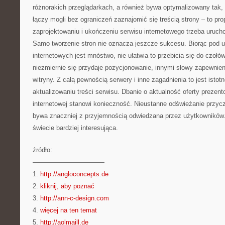
różnorakich przeglądarkach, a również bywa optymalizowany tak, 
łączy mogli bez ograniczeń zaznajomić się treścią strony – to pro
zaprojektowaniu i ukończeniu serwisu internetowego trzeba uruc
Samo tworzenie stron nie oznacza jeszcze sukcesu. Biorąc pod u
internetowych jest mnóstwo, nie ułatwia to przebicia się do czoł
niezmiernie się przydaje pozycjonowanie, innymi słowy zapewnien
witryny. Z całą pewnością serwery i inne zagadnienia to jest istot
aktualizowaniu treści serwisu. Dbanie o aktualność oferty prezent
internetowej stanowi konieczność. Nieustanne odświeżanie przyczy
bywa znaczniej z przyjemnością odwiedzana przez użytkowników.
świecie bardziej interesująca.
źródło:
———————————
1.
http://angloconcepts.de
2.
kliknij, aby poznać
3.
http://ann-c-design.com
4.
więcej na ten temat
5.
http://aolmaill.de