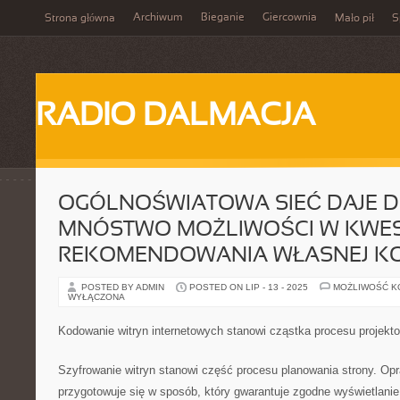
Archiwum
Bieganie
Giercownia
Strona główna
Mało pił
S
RADIO DALMACJA
OGÓLNOŚWIATOWA SIEĆ DAJE D
MNÓSTWO MOŻLIWOŚCI W KWES
REKOMENDOWANIA WŁASNEJ KO
POSTED BY ADMIN
POSTED ON LIP - 13 - 2025
MOŻLIWOŚĆ 
WYŁĄCZONA
Kodowanie witryn internetowych stanowi cząstka procesu projekto
Szyfrowanie witryn stanowi część procesu planowania strony. O
przygotowuje się w sposób, który gwarantuje zgodne wyświetlanie