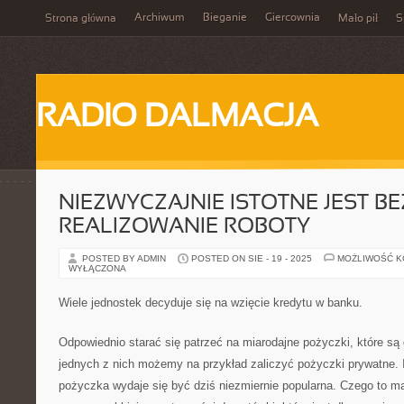
Archiwum
Bieganie
Giercownia
Strona główna
Mało pił
S
RADIO DALMACJA
NIEZWYCZAJNIE ISTOTNE JEST B
REALIZOWANIE ROBOTY
POSTED BY ADMIN
POSTED ON SIE - 19 - 2025
MOŻLIWOŚĆ 
WYŁĄCZONA
Wiele jednostek decyduje się na wzięcie kredytu w banku.
Odpowiednio starać się patrzeć na miarodajne pożyczki, które są
jednych z nich możemy na przykład zaliczyć pożyczki prywatne.
pożyczka wydaje się być dziś niezmiernie popularna. Czego to 