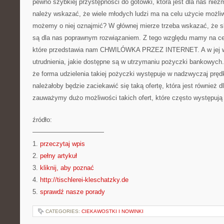
pewno szybkiej przystępności do gotówki, która jest dla nas niez
należy wskazać, że wiele młodych ludzi ma na celu użycie możliw
możemy o niej oznajmić? W głównej mierze trzeba wskazać, że 
są dla nas poprawnym rozwiązaniem. Z tego względu mamy na cel
które przedstawia nam CHWILÓWKA PRZEZ INTERNET. A w jej w
utrudnienia, jakie dostępne są w utrzymaniu pożyczki bankowyc
że forma udzielenia takiej pożyczki występuje w nadzwyczaj prę
należałoby będzie zaciekawić się taką ofertę, która jest również d
zauważymy dużo możliwości takich ofert, które często występują
źródło:
———————————
1.
przeczytaj wpis
2.
pełny artykuł
3.
kliknij, aby poznać
4.
http://tischlerei-kleschatzky.de
5.
sprawdź nasze porady
CATEGORIES:
CIEKAWOSTKI I NOWINKI