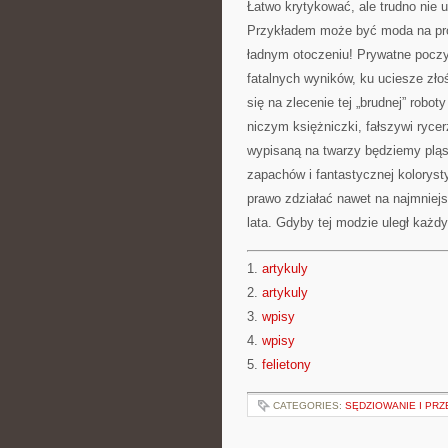
Łatwo krytykować, ale trudno nie 
Przykładem może być moda na proj
ładnym otoczeniu! Prywatne poczy
fatalnych wyników, ku uciesze zło
się na zlecenie tej „brudnej” robo
niczym księżniczki, fałszywi ryce
wypisaną na twarzy będziemy pląsa
zapachów i fantastycznej kolorys
prawo zdziałać nawet na najmniej
lata. Gdyby tej modzie uległ każdy,
1.
artykuly
2.
artykuly
3.
wpisy
4.
wpisy
5.
felietony
CATEGORIES:
SĘDZIOWANIE I PRZ