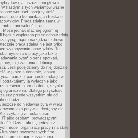
i hybrydowo, a jeszcze inni głównie
e. W każdym z tych wariantów ważne
dobne wartości: przejrzystość,
ność, dobra komunikacja i troska o
racowników. Praca zdalna sama w
arantuje ani wolności, ani
i. Może jednak stać się ogromną
li będzie wspierana przez odpowiednią
nizacyjną, mądre narzędzia i zdrowe
atecznie praca zdalna nie jest tylko
sca wykonywania obowiązków. To
bu myślenia o pracy jako takiej.
adawania pytań o sens spotkań,
racy, rolę zaufania i definicję
ci. Jeśli podejdziemy do niej dojrzale,
eść większą autonomię, lepszą
ycia i bardziej partnerskie relacje w
li potraktujemy ją wyłącznie jako
rzeniesienie biura do domu, szybko
jej ograniczenia. Dlatego przyszłość
 zależy przede wszystkim nie od
ale od ludzi.
 jeszcze do niedawna była w wielu
ktowana jako przywilej dostępny dla
 Kojarzyła się z freelancerami,
mi IT albo osobami prowadzącymi
alność. Dziś stała się jednym z
ych modeli organizacji pracy i na stałe
w krajobraz nowoczesnych firm.
sób komunikacji, zarządzania