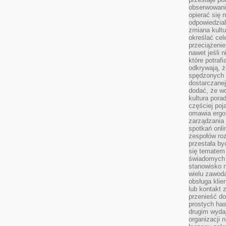
obserwowaniu
opierać się 
odpowiedzial
zmiana kultu
określać cel
przeciążenie
nawet jeśli 
które potraf
odkrywają, że
spędzonych 
dostarczanej
dodać, że wo
kultura pora
częściej poj
omawia ergo
zarządzania
spotkań onl
zespołów ro
przestała b
się tematem 
świadomych d
stanowisko n
wielu zawoda
obsługa klie
lub kontakt z
przenieść do
prostych ha
drugim wydaj
organizacji 