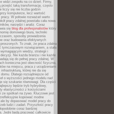
nie widzi zespołu na co dzień. Firmy,
ią przejść taką transformację, często
 liczy się nie liczba godzin
przy komputerze, lecz wartość
 pracy. W połowie rozważań warto
kół pracy zdalnej powstała cała nowa
dników, narzędzi i analiz. Coraz
awia się
blog dla profesjonalistów
który
nomię domowego biura, techniki
 czasem, sposoby prowadzenia
ine oraz budowania efektywnych
zproszonych. To znak, że praca zdalna
yć tymczasowym rozwiązaniem, a stała
wymagającym wiedzy, strategii i
ecyzji. Nie każda branża i nie każde
adają się do pełnej pracy zdalnej. W
ch konieczna jest obecność fizyczna,
ntów na miejscu, praca z urządzeniami
 infrastrukturą, której nie da się
 domu. Dlatego rozsądniejsze od
seł o wyższości jednego modelu nad
e się szukanie równowagi. Dla części
najlepszy będzie tryb hybrydowy,
ty elastyczności z korzyściami
i ze spotkań na żywo. Kluczowe jest
ezrefleksyjnie kopiować modne
, ale by dopasować model pracy do
rzeb ludzi i zadań. Przyszłość pracy
opodobnie coraz bardziej
a. Jedni będą pracować całkowicie