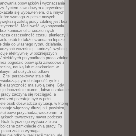
lanowania obowiązków i wyznaczania
dzy życiem zawodowym a prywatnym.
okazała się wybawieniem, dla innych
które wymaga zupełnie nowych
większą zaletą pracy zdalnej jest bez
lastyczność. Możliwość wykonywania
bez konieczności codziennych
nacza oszczędność czasu, pieniędzy i
 wielu osób to także szansa na lepsze
 dnia do własnego rytmu działania.
aczynać wcześniej i kończyć szybciej,
acuje efektywniej w późniejszych
W niektórych przypadkach praca zdalna
nież pogodzić obowiązki zawodowe z
rodziną, nauką lub mieszkaniem w
alonym od dużych ośrodków
 Z tej perspektywy staje się
zwiększającym dostępność rynku
ak elastyczność ma swoją cenę. Gdy
ę jednocześnie biurem, łatwo o zatarcie
 pracy zaczyna się rozciągać, a
estrzeń przestaje być w pełni
ele osób doświadcza sytuacji, w której
ostaje włączony dłużej niż powinien,
służbowe przychodzą wieczorem, a
iązkach towarzyszy nawet podczas
Brak fizycznego wyjścia z biura
boliczne zamknięcie dnia pracy. To
e praca zdalna wymaga
ny nie tylko w realizacji zadań, ale