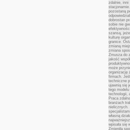
zdalnie, inn
stacjonarni
pozostaną po
odpowiedzial
dobrostan p
sobie nie gw
efektywnośc
szansą, jeże
kulturę orga
granice. Ost
zmianą miej
zmiana sposo
Zmusza do z
jakość współp
produktywnoś
może przyni
organizację ż
firmach. Jeś
techniczne p
ujawnią się 
tego modelu
technologii, 
Praca zdalna
branżach tra
nielicznych.
specjalista
własną dział
najważniejsz
wpisała się 
Zmieniła spo