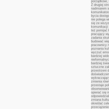
porządkowi,
Z drugiej st
nadmiarem s
komunikatora
bycia dostęp
nie polega w
się ze wszys
komunikacji
też pomijać 
pracujący w
zadania skut
budować więź
pracownicy m
poznania kult
wyczuć emocj
bardziej wid
nieformalnyc
bardziej świ
sztuczne zab
przestrzeni 
doświadczeni
wykraczający
zmienia równ
przestaje po
obserwowaniu
opierać się 
odpowiedzial
zmiana kultu
określać cel
przeciążenie