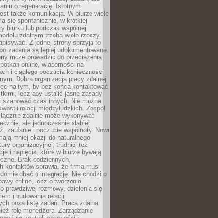
aniu o regenerację. Istotnym
est także komunikacja. W biurze wiele
ia się spontanicznie, w krótkiej
y biurku lub podczas wspólnej
modelu zdalnym trzeba wiele rzeczy
apisywać. Z jednej strony sprzyja to
 bo zadania są lepiej udokumentowane.
rony może prowadzić do przeciążenia
potkań online, wiadomości na
ch i ciągłego poczucia konieczności
nym. Dobra organizacja pracy zdalnej
ięc na tym, by bez końca kontaktować
tkimi, lecz aby ustalić jasne zasady
 i szanować czas innych. Nie można
kwestii relacji międzyludzkich. Zespół
yłącznie zdalnie może wykonywać
ecznie, ale jednocześnie słabiej
, zaufanie i poczucie wspólnoty. Nowi
ają mniej okazji do naturalnego
ury organizacyjnej, trudniej też
e i napięcia, które w biurze bywają
oczne. Brak codziennych,
h kontaktów sprawia, że firma musi
adomie dbać o integrację. Nie chodzi o
awy online, lecz o tworzenie
do prawdziwej rozmowy, dzielenia się
em i budowania relacji
ch poza listę zadań. Praca zdalna
ież rolę menedżera. Zarządzanie
legać na kontroli obecności i