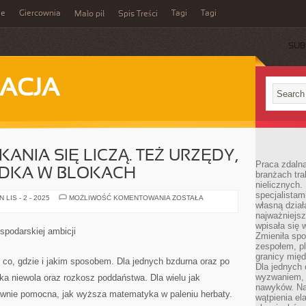
ie
Giercownia
Tagi
Tagi
Mało pił
Spis Treści
SUB
ACJA
KANIA SIĘ LICZĄ. TEŻ URZĘDY,
Praca zdalna
ZDKA W BLOKACH
branżach tra
nielicznych.
specjalista
NIE
LIS - 2 - 2025
MOŻLIWOŚĆ KOMENTOWANIA
ZOSTAŁA
własną dział
TYLKO
MIESZKANIA
najważniejsz
SIĘ
wpisała się 
LICZĄ.
spodarskiej ambicji
TEŻ
Zmieniła spo
URZĘDY,
zespołem, p
GABINETY,
granicy mię
GNIAZDKA
 co, gdzie i jakim sposobem. Dla jednych bzdurna oraz po
W
Dla jednych 
BLOKACH
wyzwaniem, 
dka niewola oraz rozkosz poddaństwa. Dla wielu jak
nawyków. Naj
 równie pomocna, jak wyższa matematyka w paleniu herbaty.
wątpienia e