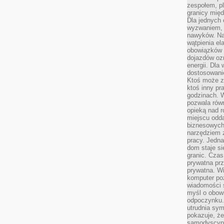
zespołem, p
granicy mię
Dla jednych 
wyzwaniem, 
nawyków. Naj
wątpienia e
obowiązków 
dojazdów oz
energii. Dla
dostosowanie
Ktoś może z
ktoś inny pr
godzinach. 
pozwala rów
opieką nad 
miejscu odd
biznesowych.
narzędziem 
pracy. Jedn
dom staje si
granic. Czas
prywatna prz
prywatna. Wi
komputer poz
wiadomości 
myśl o obow
odpoczynku. 
utrudnia sym
pokazuje, ż
samodyscypli