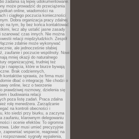
 bo zadania są lepiej udokumentowane.
rony może prowadzić do przeciążenia
potkań online, wiadomości na
ch i ciągłego poczucia konieczności
nym. Dobra organizacja pracy zdalnej
ięc na tym, by bez końca kontaktować
tkimi, lecz aby ustalić jasne zasady
 i szanować czas innych. Nie można
kwestii relacji międzyludzkich. Zespół
yłącznie zdalnie może wykonywać
ecznie, ale jednocześnie słabiej
, zaufanie i poczucie wspólnoty. Nowi
ają mniej okazji do naturalnego
ury organizacyjnej, trudniej też
e i napięcia, które w biurze bywają
oczne. Brak codziennych,
h kontaktów sprawia, że firma musi
adomie dbać o integrację. Nie chodzi o
awy online, lecz o tworzenie
do prawdziwej rozmowy, dzielenia się
em i budowania relacji
ch poza listę zadań. Praca zdalna
ież rolę menedżera. Zarządzanie
legać na kontroli obecności i
, kto siedzi przy biurku, a zaczyna
na zaufaniu, klarownym delegowaniu
ności i ocenie efektów. To ogromna
rowa. Lider musi umieć precyzyjnie
e, zapewniać wsparcie, reagować na
 i rozpoznawać sygnały wypalenia,