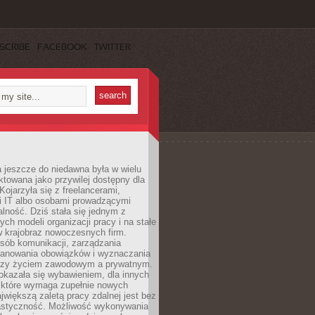
SCRIBE
FACEBOOK
TWITTER
 jeszcze do niedawna była w wielu
ktowana jako przywilej dostępny dla
 Kojarzyła się z freelancerami,
mi IT albo osobami prowadzącymi
alność. Dziś stała się jednym z
ych modeli organizacji pracy i na stałe
w krajobraz nowoczesnych firm.
sób komunikacji, zarządzania
lanowania obowiązków i wyznaczania
dzy życiem zawodowym a prywatnym.
okazała się wybawieniem, dla innych
które wymaga zupełnie nowych
większą zaletą pracy zdalnej jest bez
lastyczność. Możliwość wykonywania