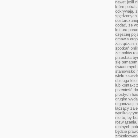
nawet jeśli 
które potraf
odkrywają, że
spędzonych 
dostarczanej
dodać, że wo
kultura pora
częściej poj
omawia ergo
zarządzania
spotkań onl
zespołów ro
przestała b
się tematem 
świadomych d
stanowisko n
wielu zawoda
obsługa klie
lub kontakt z
przenieść do
prostych ha
drugim wydaj
organizacji 
łączący zale
wynikającym
nie to, by b
rozwiązania
realnych pot
będzie prawd
zróżnicowan