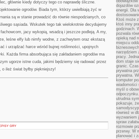
obowiązków 
ulec, głównie kiedy dotyczy tego co naprawdę śliczne.
dojazdów oz
ektowanie ogrodów. Biada tym, którzy uwielbiają żyć w
energii. Dla
dostosowanie
nania są w stanie prowadzić do równie niespodzianych, co
Ktoś może z
ktoś inny pr
śliwego sąsiada. Wskutek tego tak wielokrotnie decydujemy
godzinach. 
ty fachowcom, jacy wykopią, wsadzą i jeszcze podleją. A my,
pozwala rów
opieką nad 
rze, leśne elfy lub nimfy wodne, z zachwytem oraz ekstazą
miejscu odd
ć i urządzać harce wśród bujnej roślinności, upojnych
biznesowych.
narzędziem 
tyki. Każda firma absorbująca się zakładaniem ogrodów ma
pracy. Jedn
dom staje si
szym ugorze istne cuda, jakimi będziemy się radować przez
granic. Czas
 o ileż świat byłby piękniejszy!
prywatna prz
prywatna. Wi
komputer poz
wiadomości 
myśl o obow
odpoczynku. 
utrudnia sym
pokazuje, ż
samodyscypli
również w db
wyzwaniem j
spraw załatw
EPISY GRY
rozmowie prz
przerwy. W 
planować i z