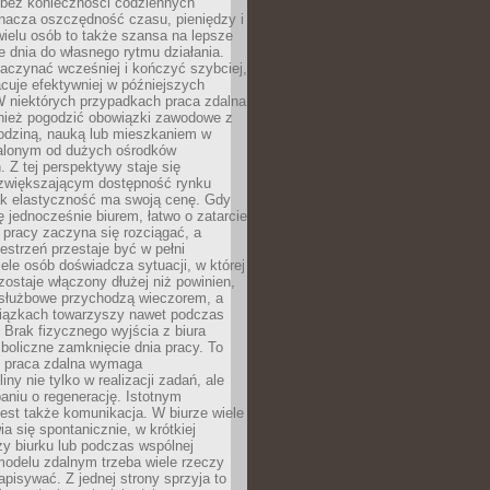
bez konieczności codziennych
nacza oszczędność czasu, pieniędzy i
 wielu osób to także szansa na lepsze
 dnia do własnego rytmu działania.
aczynać wcześniej i kończyć szybciej,
acuje efektywniej w późniejszych
W niektórych przypadkach praca zdalna
nież pogodzić obowiązki zawodowe z
rodziną, nauką lub mieszkaniem w
alonym od dużych ośrodków
 Z tej perspektywy staje się
zwiększającym dostępność rynku
ak elastyczność ma swoją cenę. Gdy
ę jednocześnie biurem, łatwo o zatarcie
 pracy zaczyna się rozciągać, a
estrzeń przestaje być w pełni
ele osób doświadcza sytuacji, w której
ostaje włączony dłużej niż powinien,
służbowe przychodzą wieczorem, a
iązkach towarzyszy nawet podczas
Brak fizycznego wyjścia z biura
boliczne zamknięcie dnia pracy. To
e praca zdalna wymaga
ny nie tylko w realizacji zadań, ale
aniu o regenerację. Istotnym
est także komunikacja. W biurze wiele
ia się spontanicznie, w krótkiej
y biurku lub podczas wspólnej
modelu zdalnym trzeba wiele rzeczy
apisywać. Z jednej strony sprzyja to