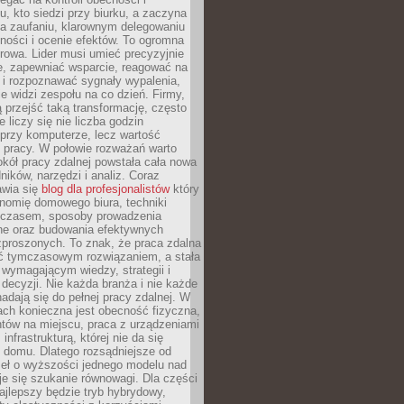
, kto siedzi przy biurku, a zaczyna
na zaufaniu, klarownym delegowaniu
ności i ocenie efektów. To ogromna
rowa. Lider musi umieć precyzyjnie
e, zapewniać wsparcie, reagować na
 i rozpoznawać sygnały wypalenia,
nie widzi zespołu na co dzień. Firmy,
ią przejść taką transformację, często
 liczy się nie liczba godzin
przy komputerze, lecz wartość
 pracy. W połowie rozważań warto
kół pracy zdalnej powstała cała nowa
dników, narzędzi i analiz. Coraz
awia się
blog dla profesjonalistów
który
nomię domowego biura, techniki
 czasem, sposoby prowadzenia
ine oraz budowania efektywnych
zproszonych. To znak, że praca zdalna
yć tymczasowym rozwiązaniem, a stała
wymagającym wiedzy, strategii i
ecyzji. Nie każda branża i nie każde
adają się do pełnej pracy zdalnej. W
ch konieczna jest obecność fizyczna,
ntów na miejscu, praca z urządzeniami
 infrastrukturą, której nie da się
 domu. Dlatego rozsądniejsze od
seł o wyższości jednego modelu nad
e się szukanie równowagi. Dla części
najlepszy będzie tryb hybrydowy,