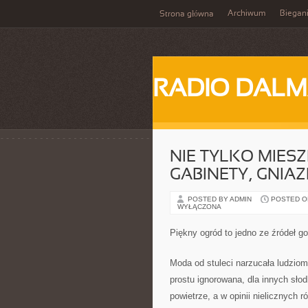
Archiwum
Biegan
Strona główna
RADIO DALM
NIE TYLKO MIESZ
GABINETY, GNIA
POSTED BY ADMIN
POSTED ON 
WYŁĄCZONA
Piękny ogród to jedno ze źródeł go
Moda od stuleci narzucała ludziom
prostu ignorowana, dla innych sło
powietrze, a w opinii nielicznych