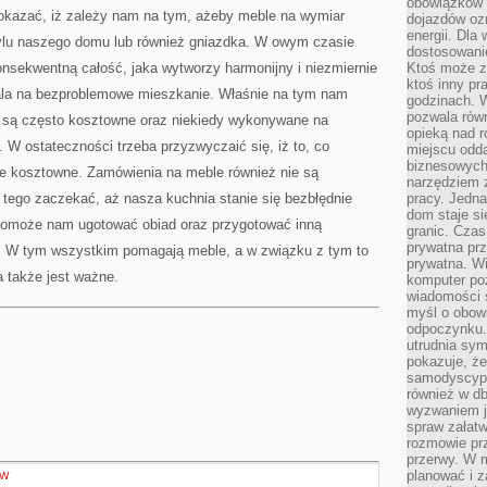
obowiązków 
 pokazać, iż zależy nam na tym, ażeby meble na wymiar
dojazdów oz
energii. Dla
tylu naszego domu lub również gniazdka. W owym czasie
dostosowanie
nsekwentną całość, jaka wytworzy harmonijny i niezmiernie
Ktoś może z
ktoś inny pr
ala na bezproblemowe mieszkanie. Właśnie na tym nam
godzinach. 
pozwala rów
 są często kosztowne oraz niekiedy wykonywane na
opieką nad 
W ostateczności trzeba przyzwyczaić się, iż to, co
miejscu odd
biznesowych.
ie kosztowne. Zamówienia na meble również nie są
narzędziem 
 tego zaczekać, aż nasza kuchnia stanie się bezbłędnie
pracy. Jedn
dom staje si
omoże nam ugotować obiad oraz przygotować inną
granic. Czas
prywatna prz
. W tym wszystkim pomagają meble, a w związku z tym to
prywatna. Wi
 także jest ważne.
komputer poz
wiadomości 
myśl o obow
odpoczynku. 
utrudnia sym
pokazuje, ż
samodyscypli
również w db
wyzwaniem j
spraw załatw
rozmowie prz
przerwy. W 
planować i z
ÓW