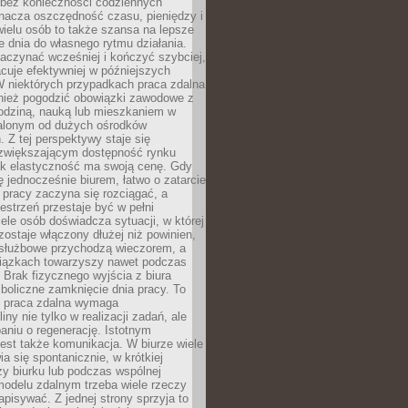
bez konieczności codziennych
nacza oszczędność czasu, pieniędzy i
 wielu osób to także szansa na lepsze
 dnia do własnego rytmu działania.
aczynać wcześniej i kończyć szybciej,
acuje efektywniej w późniejszych
W niektórych przypadkach praca zdalna
nież pogodzić obowiązki zawodowe z
rodziną, nauką lub mieszkaniem w
alonym od dużych ośrodków
 Z tej perspektywy staje się
zwiększającym dostępność rynku
ak elastyczność ma swoją cenę. Gdy
ę jednocześnie biurem, łatwo o zatarcie
 pracy zaczyna się rozciągać, a
estrzeń przestaje być w pełni
ele osób doświadcza sytuacji, w której
ostaje włączony dłużej niż powinien,
służbowe przychodzą wieczorem, a
iązkach towarzyszy nawet podczas
Brak fizycznego wyjścia z biura
boliczne zamknięcie dnia pracy. To
e praca zdalna wymaga
ny nie tylko w realizacji zadań, ale
aniu o regenerację. Istotnym
est także komunikacja. W biurze wiele
ia się spontanicznie, w krótkiej
y biurku lub podczas wspólnej
modelu zdalnym trzeba wiele rzeczy
apisywać. Z jednej strony sprzyja to