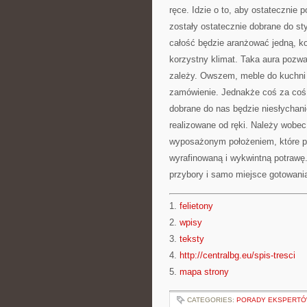
ręce. Idzie o to, aby ostatecznie
zostały ostatecznie dobrane do s
całość będzie aranżować jedną, ko
korzystny klimat. Taka aura pozw
zależy. Owszem, meble do kuchni
zamówienie. Jednakże coś za coś. 
dobrane do nas będzie niesłychan
realizowane od ręki. Należy wobec
wyposażonym położeniem, które p
wyrafinowaną i wykwintną potrawę
przybory i samo miejsce gotowania
1.
felietony
2.
wpisy
3.
teksty
4.
http://centralbg.eu/spis-tresci
5.
mapa strony
CATEGORIES:
PORADY EKSPERT