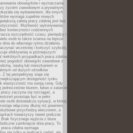
lanowania obowiązków i wyznaczania
dzy życiem zawodowym a prywatnym.
okazała się wybawieniem, dla innych
które wymaga zupełnie nowych
większą zaletą pracy zdalnej jest bez
lastyczność. Możliwość wykonywania
bez konieczności codziennych
nacza oszczędność czasu, pieniędzy i
 wielu osób to także szansa na lepsze
 dnia do własnego rytmu działania.
aczynać wcześniej i kończyć szybciej,
acuje efektywniej w późniejszych
W niektórych przypadkach praca zdalna
nież pogodzić obowiązki zawodowe z
rodziną, nauką lub mieszkaniem w
alonym od dużych ośrodków
 Z tej perspektywy staje się
zwiększającym dostępność rynku
ak elastyczność ma swoją cenę. Gdy
ę jednocześnie biurem, łatwo o zatarcie
 pracy zaczyna się rozciągać, a
estrzeń przestaje być w pełni
ele osób doświadcza sytuacji, w której
ostaje włączony dłużej niż powinien,
służbowe przychodzą wieczorem, a
iązkach towarzyszy nawet podczas
Brak fizycznego wyjścia z biura
boliczne zamknięcie dnia pracy. To
e praca zdalna wymaga
ny nie tylko w realizacji zadań, ale