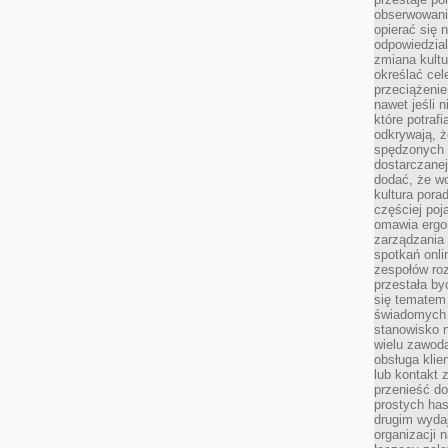
obserwowaniu
opierać się 
odpowiedzial
zmiana kultu
określać cel
przeciążenie
nawet jeśli 
które potraf
odkrywają, że
spędzonych 
dostarczanej
dodać, że wo
kultura pora
częściej poj
omawia ergo
zarządzania
spotkań onl
zespołów ro
przestała b
się tematem 
świadomych d
stanowisko n
wielu zawoda
obsługa klie
lub kontakt z
przenieść do
prostych ha
drugim wydaj
organizacji 