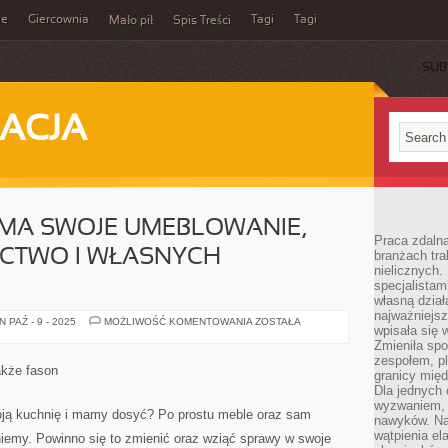
ie
Giercownia
Tagi
Tagi
Mało pił
Spis Treści
SUB
ACJA
 MA SWOJE UMEBLOWANIE,
Praca zdalna
CTWO I WŁASNYCH
branżach tra
nielicznych.
specjalista
własną dział
najważniejsz
KUCHNIA
 PAŹ - 9 - 2025
MOŻLIWOŚĆ KOMENTOWANIA
ZOSTAŁA
wpisała się 
TAKŻE
MA
Zmieniła spo
SWOJE
zespołem, p
UMEBLOWANIE,
także fason
granicy mię
WŁASNE
WZORNICTWO
Dla jednych 
I
wyzwaniem, 
WŁASNYCH
oją kuchnię i mamy dosyć? Po prostu meble oraz sam
nawyków. Naj
AMATORÓW
wątpienia e
agniemy. Powinno się to zmienić oraz wziąć sprawy w swoje