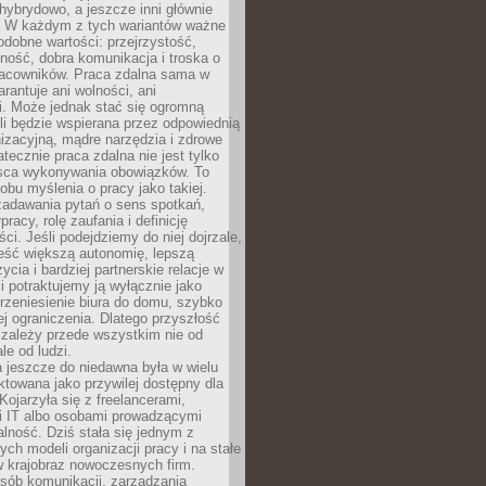
i hybrydowo, a jeszcze inni głównie
e. W każdym z tych wariantów ważne
dobne wartości: przejrzystość,
ność, dobra komunikacja i troska o
racowników. Praca zdalna sama w
arantuje ani wolności, ani
i. Może jednak stać się ogromną
li będzie wspierana przez odpowiednią
nizacyjną, mądre narzędzia i zdrowe
atecznie praca zdalna nie jest tylko
sca wykonywania obowiązków. To
bu myślenia o pracy jako takiej.
adawania pytań o sens spotkań,
racy, rolę zaufania i definicję
ci. Jeśli podejdziemy do niej dojrzale,
eść większą autonomię, lepszą
ycia i bardziej partnerskie relacje w
li potraktujemy ją wyłącznie jako
rzeniesienie biura do domu, szybko
jej ograniczenia. Dlatego przyszłość
 zależy przede wszystkim nie od
ale od ludzi.
 jeszcze do niedawna była w wielu
ktowana jako przywilej dostępny dla
 Kojarzyła się z freelancerami,
mi IT albo osobami prowadzącymi
alność. Dziś stała się jednym z
ych modeli organizacji pracy i na stałe
w krajobraz nowoczesnych firm.
sób komunikacji, zarządzania