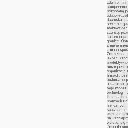
zdalnie, inn
stacjonarni
pozostaną po
odpowiedzial
dobrostan p
sobie nie gw
efektywnośc
szansą, jeże
kulturę orga
granice. Ost
zmianą miej
zmiana sposo
Zmusza do z
jakość współp
produktywnoś
może przyni
organizację ż
firmach. Jeś
techniczne p
ujawnią się 
tego modelu
technologii, 
Praca zdalna
branżach tra
nielicznych.
specjalista
własną dział
najważniejsz
wpisała się 
Zmieniła spo