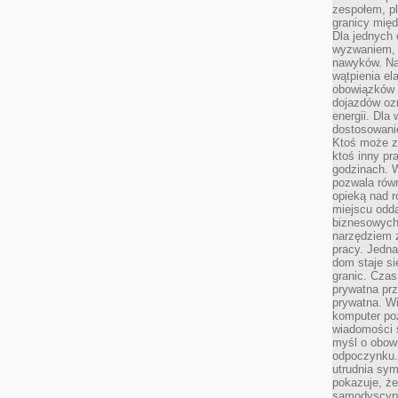
zespołem, p
granicy mię
Dla jednych 
wyzwaniem, 
nawyków. Naj
wątpienia e
obowiązków 
dojazdów oz
energii. Dla
dostosowanie
Ktoś może z
ktoś inny pr
godzinach. 
pozwala rów
opieką nad 
miejscu odd
biznesowych.
narzędziem 
pracy. Jedn
dom staje si
granic. Czas
prywatna prz
prywatna. Wi
komputer poz
wiadomości 
myśl o obow
odpoczynku. 
utrudnia sym
pokazuje, ż
samodyscypli