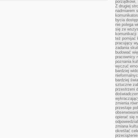
porządkowi,
Z drugiej st
nadmiarem s
komunikatora
bycia dostęp
nie polega w
się ze wszys
komunikacji
też pomijać 
pracujący w
zadania skut
budować więź
pracownicy m
poznania kult
wyczuć emocj
bardziej wid
nieformalnyc
bardziej świ
sztuczne zab
przestrzeni 
doświadczeni
wykraczający
zmienia równ
przestaje po
obserwowaniu
opierać się 
odpowiedzial
zmiana kultu
określać cel
przeciążenie