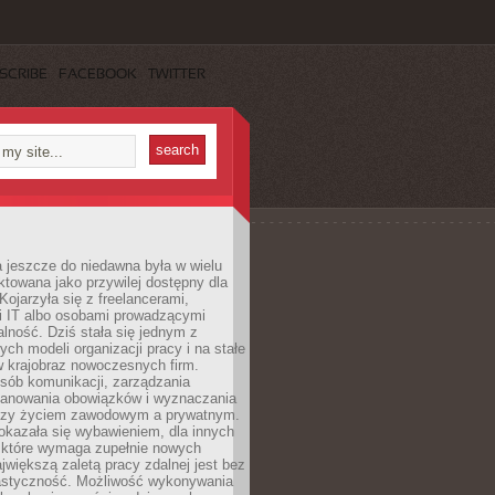
SCRIBE
FACEBOOK
TWITTER
 jeszcze do niedawna była w wielu
ktowana jako przywilej dostępny dla
 Kojarzyła się z freelancerami,
mi IT albo osobami prowadzącymi
alność. Dziś stała się jednym z
ych modeli organizacji pracy i na stałe
w krajobraz nowoczesnych firm.
sób komunikacji, zarządzania
lanowania obowiązków i wyznaczania
dzy życiem zawodowym a prywatnym.
okazała się wybawieniem, dla innych
które wymaga zupełnie nowych
większą zaletą pracy zdalnej jest bez
lastyczność. Możliwość wykonywania