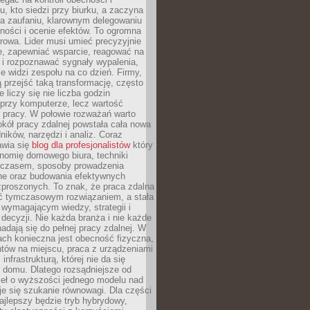
, kto siedzi przy biurku, a zaczyna
na zaufaniu, klarownym delegowaniu
ności i ocenie efektów. To ogromna
rowa. Lider musi umieć precyzyjnie
e, zapewniać wsparcie, reagować na
 i rozpoznawać sygnały wypalenia,
nie widzi zespołu na co dzień. Firmy,
ią przejść taką transformację, często
 liczy się nie liczba godzin
przy komputerze, lecz wartość
 pracy. W połowie rozważań warto
kół pracy zdalnej powstała cała nowa
dników, narzędzi i analiz. Coraz
awia się
blog dla profesjonalistów
który
nomię domowego biura, techniki
 czasem, sposoby prowadzenia
ine oraz budowania efektywnych
zproszonych. To znak, że praca zdalna
yć tymczasowym rozwiązaniem, a stała
wymagającym wiedzy, strategii i
ecyzji. Nie każda branża i nie każde
adają się do pełnej pracy zdalnej. W
ch konieczna jest obecność fizyczna,
ntów na miejscu, praca z urządzeniami
 infrastrukturą, której nie da się
 domu. Dlatego rozsądniejsze od
seł o wyższości jednego modelu nad
e się szukanie równowagi. Dla części
najlepszy będzie tryb hybrydowy,