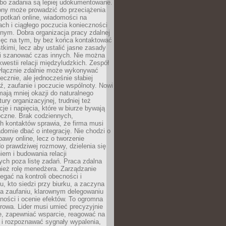
 bo zadania są lepiej udokumentowane.
rony może prowadzić do przeciążenia
potkań online, wiadomości na
ch i ciągłego poczucia konieczności
nym. Dobra organizacja pracy zdalnej
ięc na tym, by bez końca kontaktować
tkimi, lecz aby ustalić jasne zasady
 i szanować czas innych. Nie można
kwestii relacji międzyludzkich. Zespół
yłącznie zdalnie może wykonywać
ecznie, ale jednocześnie słabiej
, zaufanie i poczucie wspólnoty. Nowi
ają mniej okazji do naturalnego
ury organizacyjnej, trudniej też
e i napięcia, które w biurze bywają
oczne. Brak codziennych,
h kontaktów sprawia, że firma musi
adomie dbać o integrację. Nie chodzi o
awy online, lecz o tworzenie
do prawdziwej rozmowy, dzielenia się
em i budowania relacji
ch poza listę zadań. Praca zdalna
ież rolę menedżera. Zarządzanie
legać na kontroli obecności i
, kto siedzi przy biurku, a zaczyna
na zaufaniu, klarownym delegowaniu
ności i ocenie efektów. To ogromna
rowa. Lider musi umieć precyzyjnie
e, zapewniać wsparcie, reagować na
 i rozpoznawać sygnały wypalenia,