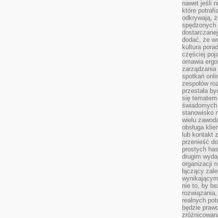
nawet jeśli 
które potraf
odkrywają, że
spędzonych 
dostarczanej
dodać, że wo
kultura pora
częściej poj
omawia ergo
zarządzania
spotkań onl
zespołów ro
przestała b
się tematem 
świadomych d
stanowisko n
wielu zawoda
obsługa klie
lub kontakt z
przenieść do
prostych ha
drugim wydaj
organizacji 
łączący zale
wynikającym
nie to, by b
rozwiązania
realnych pot
będzie prawd
zróżnicowan