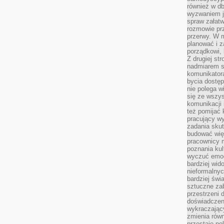
również w db
wyzwaniem j
spraw załatw
rozmowie prz
przerwy. W 
planować i z
porządkowi,
Z drugiej st
nadmiarem s
komunikatora
bycia dostęp
nie polega w
się ze wszys
komunikacji
też pomijać 
pracujący w
zadania skut
budować więź
pracownicy m
poznania kult
wyczuć emocj
bardziej wid
nieformalnyc
bardziej świ
sztuczne zab
przestrzeni 
doświadczeni
wykraczający
zmienia równ
przestaje po