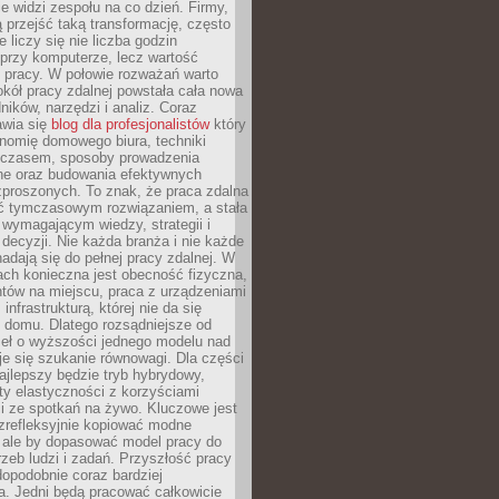
nie widzi zespołu na co dzień. Firmy,
ią przejść taką transformację, często
 liczy się nie liczba godzin
przy komputerze, lecz wartość
 pracy. W połowie rozważań warto
kół pracy zdalnej powstała cała nowa
dników, narzędzi i analiz. Coraz
awia się
blog dla profesjonalistów
który
nomię domowego biura, techniki
 czasem, sposoby prowadzenia
ine oraz budowania efektywnych
zproszonych. To znak, że praca zdalna
yć tymczasowym rozwiązaniem, a stała
wymagającym wiedzy, strategii i
ecyzji. Nie każda branża i nie każde
adają się do pełnej pracy zdalnej. W
ch konieczna jest obecność fizyczna,
ntów na miejscu, praca z urządzeniami
 infrastrukturą, której nie da się
 domu. Dlatego rozsądniejsze od
seł o wyższości jednego modelu nad
e się szukanie równowagi. Dla części
najlepszy będzie tryb hybrydowy,
ty elastyczności z korzyściami
i ze spotkań na żywo. Kluczowe jest
ezrefleksyjnie kopiować modne
, ale by dopasować model pracy do
rzeb ludzi i zadań. Przyszłość pracy
opodobnie coraz bardziej
a. Jedni będą pracować całkowicie