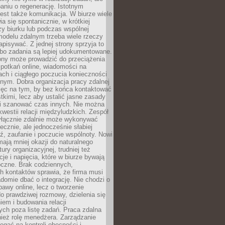
aniu o regenerację. Istotnym
est także komunikacja. W biurze wiele
ia się spontanicznie, w krótkiej
y biurku lub podczas wspólnej
modelu zdalnym trzeba wiele rzeczy
apisywać. Z jednej strony sprzyja to
 bo zadania są lepiej udokumentowane.
rony może prowadzić do przeciążenia
potkań online, wiadomości na
ch i ciągłego poczucia konieczności
nym. Dobra organizacja pracy zdalnej
ięc na tym, by bez końca kontaktować
tkimi, lecz aby ustalić jasne zasady
 i szanować czas innych. Nie można
kwestii relacji międzyludzkich. Zespół
yłącznie zdalnie może wykonywać
ecznie, ale jednocześnie słabiej
, zaufanie i poczucie wspólnoty. Nowi
ają mniej okazji do naturalnego
ury organizacyjnej, trudniej też
e i napięcia, które w biurze bywają
oczne. Brak codziennych,
h kontaktów sprawia, że firma musi
adomie dbać o integrację. Nie chodzi o
awy online, lecz o tworzenie
do prawdziwej rozmowy, dzielenia się
em i budowania relacji
ch poza listę zadań. Praca zdalna
ież rolę menedżera. Zarządzanie
legać na kontroli obecności i