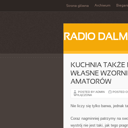
Archiwum
Biegan
Strona główna
RADIO DALM
KUCHNIA TAKŻE
WŁASNE WZORNI
AMATORÓW
POSTED BY ADMIN
POSTED ON
WYŁĄCZONA
Nie liczy się tylko barwa, jednak 
Coraz nagminniej patrzymy na sw
wystrój nie jest taki, jak tego pr