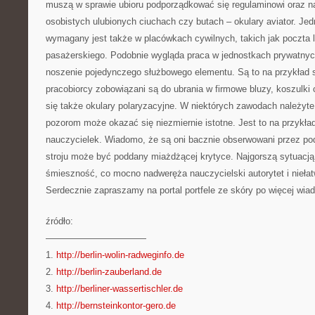
muszą w sprawie ubioru podporządkować się regulaminowi oraz n
osobistych ulubionych ciuchach czy butach – okulary aviator. Jedn
wymagany jest także w placówkach cywilnych, takich jak poczta l
pasażerskiego. Podobnie wygląda praca w jednostkach prywatnyc
noszenie pojedynczego służbowego elementu. Są to na przykład 
pracobiorcy zobowiązani są do ubrania w firmowe bluzy, koszulki 
się także okulary polaryzacyjne. W niektórych zawodach należyte
pozorom może okazać się niezmiernie istotne. Jest to na przykład
nauczycielek. Wiadomo, że są oni bacznie obserwowani przez pod
stroju może być poddany miażdżącej krytyce. Najgorszą sytuacją
śmieszność, co mocno nadweręża nauczycielski autorytet i nieła
Serdecznie zapraszamy na portal portfele ze skóry po więcej wia
źródło:
———————————
1.
http://berlin-wolin-radweginfo.de
2.
http://berlin-zauberland.de
3.
http://berliner-wassertischler.de
4.
http://bernsteinkontor-gero.de