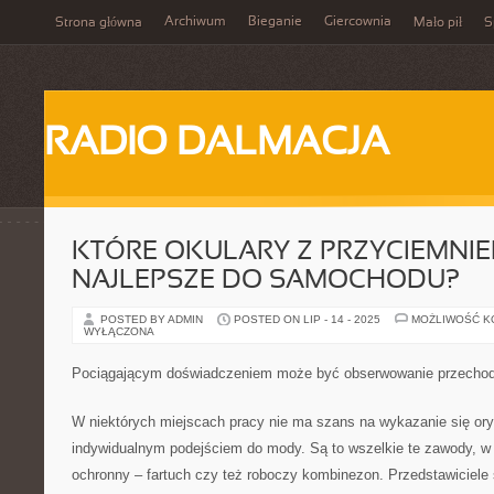
Archiwum
Bieganie
Giercownia
Strona główna
Mało pił
S
RADIO DALMACJA
KTÓRE OKULARY Z PRZYCIEMNIE
NAJLEPSZE DO SAMOCHODU?
POSTED BY ADMIN
POSTED ON LIP - 14 - 2025
MOŻLIWOŚĆ 
WYŁĄCZONA
Pociągającym doświadczeniem może być obserwowanie przechod
W niektórych miejscach pracy nie ma szans na wykazanie się or
indywidualnym podejściem do mody. Są to wszelkie te zawody, w j
ochronny – fartuch czy też roboczy kombinezon. Przedstawiciele