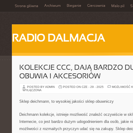
Archiwum
Bieganie
Giercownia
Strona główna
Mało pił
S
RADIO DALMACJA
KOLEKCJE CCC, DAJĄ BARDZO 
OBUWIA I AKCESORIÓW
POSTED BY ADMIN
POSTED ON CZE - 29 - 2025
MOŻLIWOŚĆ 
WYŁĄCZONA
Sklep deichmann, to wysokiej jakości sklep obuwniczy
Deichmann kolekcje, istnieje możliwość znaleźć oczywiście w skl
Internecie, co jest bardzo dużym udogodnieniem dla osób, jakie nie
możliwości z rozmaitych przyczyn udać się na zakupy. Sklep de