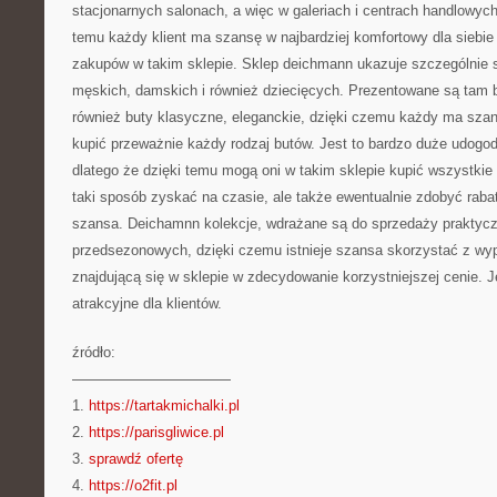
stacjonarnych salonach, a więc w galeriach i centrach handlowych,
temu każdy klient ma szansę w najbardziej komfortowy dla siebi
zakupów w takim sklepie. Sklep deichmann ukazuje szczególnie 
męskich, damskich i również dziecięcych. Prezentowane są tam b
również buty klasyczne, eleganckie, dzięki czemu każdy ma szan
kupić przeważnie każdy rodzaj butów. Jest to bardzo duże udogodn
dlatego że dzięki temu mogą oni w takim sklepie kupić wszystkie 
taki sposób zyskać na czasie, ale także ewentualnie zdobyć rabat
szansa. Deichamnn kolekcje, wdrażane są do sprzedaży praktyc
przedsezonowych, dzięki czemu istnieje szansa skorzystać z wyp
znajdującą się w sklepie w zdecydowanie korzystniejszej cenie. J
atrakcyjne dla klientów.
źródło:
———————————
1.
https://tartakmichalki.pl
2.
https://parisgliwice.pl
3.
sprawdź ofertę
4.
https://o2fit.pl