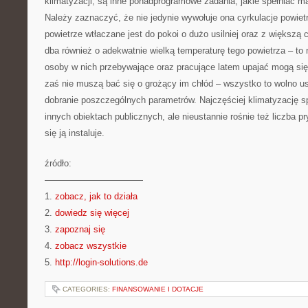
klimatyzacji, są inne ponadprogramowe zadania, jakie spełniać m
Należy zaznaczyć, że nie jedynie wywołuje ona cyrkulacje powiet
powietrze wtłaczane jest do pokoi o dużo usilniej oraz z większą 
dba również o adekwatnie wielką temperaturę tego powietrza – to 
osoby w nich przebywające oraz pracujące latem upajać mogą s
zaś nie muszą bać się o grożący im chłód – wszystko to wolno u
dobranie poszczególnych parametrów. Najczęściej klimatyzację s
innych obiektach publicznych, ale nieustannie rośnie też liczba 
się ją instaluje.
źródło:
———————————
1.
zobacz, jak to działa
2.
dowiedz się więcej
3.
zapoznaj się
4.
zobacz wszystkie
5.
http://login-solutions.de
CATEGORIES:
FINANSOWANIE I DOTACJE