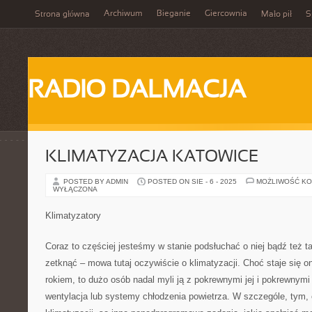
Archiwum
Bieganie
Giercownia
Strona główna
Mało pił
S
RADIO DALMACJA
KLIMATYZACJA KATOWICE
POSTED BY ADMIN
POSTED ON SIE - 6 - 2025
MOŻLIWOŚĆ K
WYŁĄCZONA
Klimatyzatory
Coraz to częściej jesteśmy w stanie podsłuchać o niej bądź też t
zetknąć – mowa tutaj oczywiście o klimatyzacji. Choć staje się 
rokiem, to dużo osób nadal myli ją z pokrewnymi jej i pokrewnymi
wentylacja lub systemy chłodzenia powietrza. W szczególe, tym, 