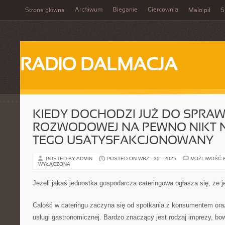
Archiwum
Bieganie
Giercownia
Strona główna
Mało pił
S
RADIO DALMACJA
KIEDY DOCHODZI JUŻ DO SPRA
ROZWODOWEJ NA PEWNO NIKT NI
TEGO USATYSFAKCJONOWANY
POSTED BY ADMIN
POSTED ON WRZ - 30 - 2025
MOŻLIWOŚĆ 
WYŁĄCZONA
Jeżeli jakaś jednostka gospodarcza cateringowa ogłasza się, że j
Całość w cateringu zaczyna się od spotkania z konsumentem ora
usługi gastronomicznej. Bardzo znaczący jest rodzaj imprezy, bo