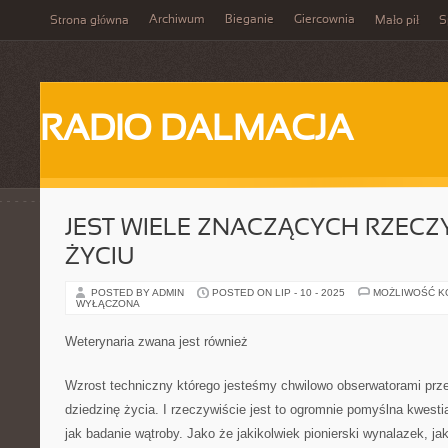
Archiwum
Bieganie
Giercownia
Strona główna
Mało pił
S
RADIO DALMACJA
JEST WIELE ZNACZĄCYCH RZECZ
ŻYCIU
POSTED BY ADMIN
POSTED ON LIP - 10 - 2025
MOŻLIWOŚĆ 
WYŁĄCZONA
Weterynaria zwana jest również
Wzrost techniczny którego jesteśmy chwilowo obserwatorami prz
dziedzinę życia. I rzeczywiście jest to ogromnie pomyślna kwestia,
jak badanie wątroby. Jako że jakikolwiek pionierski wynalazek, ja