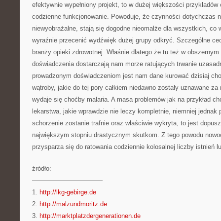
efektywnie wypełniony projekt, to w dużej większości przykładów
codzienne funkcjonowanie. Powoduje, że czynności dotychczas n
niewyobrażalne, stają się dogodne nieomalże dla wszystkich, co 
wyraźnie przecenić wydźwięk dużej grupy odkryć. Szczególne ce
branży opieki zdrowotnej. Właśnie dlatego że tu też w obszernym 
doświadczenia dostarczają nam morze ratujących trwanie uzasadni
prowadzonym doświadczeniom jest nam dane kurować dzisiaj cho
wątroby, jakie do tej pory całkiem niedawno zostały uznawane za
wydaje się choćby malaria. A masa problemów jak na przykład ch
lekarstwa, jakie wprawdzie nie leczy kompletnie, niemniej jedna
schorzenie zostanie trafnie oraz właściwie wykryta, to jest dopus
największym stopniu drastycznym skutkom. Z tego powodu now
przysparza się do ratowania codziennie kolosalnej liczby istnień l
źródło:
———————————
1.
http://lkg-gebirge.de
2.
http://malzundmoritz.de
3.
http://marktplatzdergenerationen.de