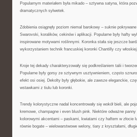
Popularnym materiałem była mikado – sztywna satyna, która pozw
dramatycznych sylwetek.
Zdobienia osiągnęły poziom niemal barokowy – suknie pokrywane 
Swarovski, koralików, cekinów i aplikacji. Popularne były hafty 
inspirowane motywami roślinnymi. Koronka stała się jeszcze bard
wykorzystaniem technik francuskiej koronki Chantilly czy włoskiej
Kroje tej dekady charakteryzowały się podkreślaniem talii i tworz
Popularne były gorsy ze sztywnym usztywnieniem, często sznurow
efekt osi osiej. Dekolty były głębokie, ale zawsze eleganckie, cz
wstawkami z tiulu lub koronki.
Trendy kolorystyczne nadal koncentrowały się wokół bieli, ale poj
kremowe, champagne i even blush pink. Niektóre odważne panny 
kolorowymi akcentami – paskami, kwiatami czy haftem w złocie lu
równie bogate – wielowarstwowe welony, tiary z kryształami, długi