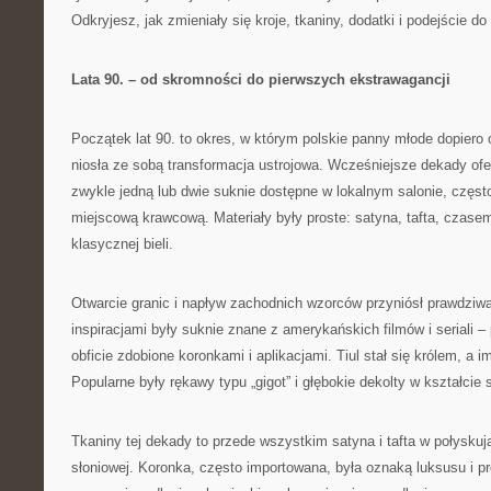
Odkryjesz, jak zmieniały się kroje, tkaniny, dodatki i podejście do 
Lata 90. – od skromności do pierwszych ekstrawagancji
Początek lat 90. to okres, w którym polskie panny młode dopiero 
niosła ze sobą transformacja ustrojowa. Wcześniejsze dekady ofe
zwykle jedną lub dwie suknie dostępne w lokalnym salonie, częs
miejscową krawcową. Materiały były proste: satyna, tafta, czas
klasycznej bieli.
Otwarcie granic i napływ zachodnich wzorców przyniósł prawdziw
inspiracjami były suknie znane z amerykańskich filmów i seriali 
obficie zdobione koronkami i aplikacjami. Tiul stał się królem, a i
Popularne były rękawy typu „gigot” i głębokie dekolty w kształcie 
Tkaniny tej dekady to przede wszystkim satyna i tafta w połyskują
słoniowej. Koronka, często importowana, była oznaką luksusu i pr