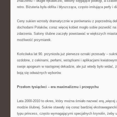
znaczeniu – długie rękawiczki, welony sięgające podłogi, a czas
retro. Biżuteria była obfita i błyszcząca, często imitująca perły i 
Ceny sukien wzrosły dramatycznie w porównaniu z poprzednią de
dochodami Polaków, coraz więcej kobiet mogło sobie pozwolić na
zdarzenia. Salony ślubne zaczęły powstawać w większych miastac
możliwość przymiarek.
Końcówka lat 90. przyniosła już pierwsze oznaki przesady – sukni
ozdobne, z cekinami, perłami, wstążkami i aplikacjami kwiatowym
swoje apogeum w następnej dekadzie, ale już wtedy było widać, ż
boją się odważnych wyborów.
Przełom tysiącleci – era maximalizmu i przepychu
Lata 2000-2010 to okres, który można śmiało nazwać erą „więcej z
modzie ślubnej. Suknie stawały się coraz bardziej ekstrawaganc
typu princess, często wymagającymi specjalnych krynolin, żeby 