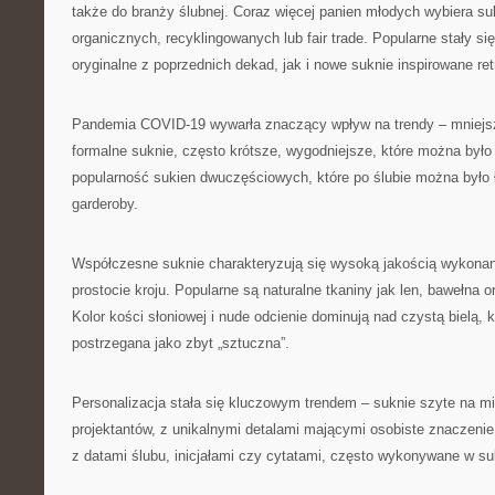
także do branży ślubnej. Coraz więcej panien młodych wybiera su
organicznych, recyklingowanych lub fair trade. Popularne stały si
oryginalne z poprzednich dekad, jak i nowe suknie inspirowane ret
Pandemia COVID-19 wywarła znaczący wpływ na trendy – mniejs
formalne suknie, często krótsze, wygodniejsze, które można było
popularność sukien dwuczęściowych, które po ślubie można było
garderoby.
Współczesne suknie charakteryzują się wysoką jakością wykonan
prostocie kroju. Popularne są naturalne tkaniny jak len, bawełna 
Kolor kości słoniowej i nude odcienie dominują nad czystą bielą, 
postrzegana jako zbyt „sztuczna”.
Personalizacja stała się kluczowym trendem – suknie szyte na mi
projektantów, z unikalnymi detalami mającymi osobiste znaczenie 
z datami ślubu, inicjałami czy cytatami, często wykonywane w su