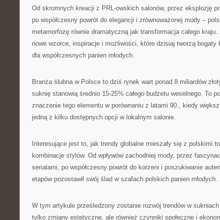
Od skromnych kreacji z PRL-owskich salonów, przez eksplozję prz
po współczesny powrót do elegancji i zrównoważonej mody – pol
metamorfozę równie dramatyczną jak transformacja całego kraju.
nowe wzorce, inspiracje i możliwości, które dzisiaj tworzą bogaty
dla współczesnych panien młodych.
Branża ślubna w Polsce to dziś rynek wart ponad 8 miliardów złot
suknię stanowią średnio 15-25% całego budżetu weselnego. To po
znaczenie tego elementu w porównaniu z latami 90., kiedy większ
jedną z kilku dostępnych opcji w lokalnym salonie.
Interesujące jest to, jak trendy globalne mieszały się z polskimi t
kombinacje stylów. Od wpływów zachodniej mody, przez fascynac
serialami, po współczesny powrót do korzeni i poszukiwanie aute
etapów pozostawił swój ślad w szafach polskich panien młodych.
W tym artykule prześledzony zostanie rozwój trendów w sukniach 
tylko zmiany estetyczne, ale również czynniki społeczne i ekonom