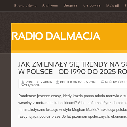
Archiwum
Bieganie
Giercownia
Strona główna
Mało pił
S
RADIO DALMACJA
JAK ZMIENIAŁY SIĘ TRENDY NA 
W POLSCE – OD 1990 DO 2025 R
POSTED BY ADMIN
POSTED ON CZE - 5 - 2025
MOŻLIWOŚĆ K
WYŁĄCZONA
Pamiętasz jeszcze czasy, kiedy każda panna młoda marzyła o suk
weselny z metrami tiulu i cekinami? Albo może należysz do pokole
minimalistyczne kreacje w stylu Meghan Markle? Ewolucja polskie
fascynująca podróż przez 35 lat przemian społecznych, ekonomic