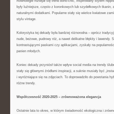
Równolegle rozwijał się trend boho-chic, inspirowany stylem hippi
były luźniejsze, często z koronkowych lub szydełkowych tkanin, z
naturalnymi dodatkami. Popularne stały się wieńce kwiatowe zami
stylu vintage.
Kolorystyka tej dekady była bardziej różnorodna – oprócz tradycyjn
nude, beżowe, pudrowy róż, a nawet delikatne błękity i lawendy. 
kontrastującymi paskami czy aplikacjami, zyskały na popularnoś
panien młodych.
Koniec dekady przyniósł także wpływ social media na trendy ślubn
stały się głównymi źródłami inspiracji, a suknie musiały być „ins
i wyróżniające się na zdjęciach. To doprowadziło do powstania h
różne trendy.
Współczesność 2020-2025 – zrównoważona elegancja
Ostatnie lata to okres, w którym świadomość ekologiczna i zrówn