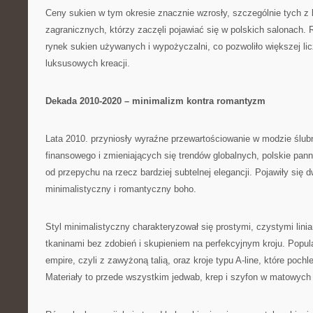
Ceny sukien w tym okresie znacznie wzrosły, szczególnie tych z k
zagranicznych, którzy zaczęli pojawiać się w polskich salonach.
rynek sukien używanych i wypożyczalni, co pozwoliło większej lic
luksusowych kreacji.
Dekada 2010-2020 – minimalizm kontra romantyzm
Lata 2010. przyniosły wyraźne przewartościowanie w modzie ślu
finansowego i zmieniających się trendów globalnych, polskie pan
od przepychu na rzecz bardziej subtelnej elegancji. Pojawiły się 
minimalistyczny i romantyczny boho.
Styl minimalistyczny charakteryzował się prostymi, czystymi linia
tkaninami bez zdobień i skupieniem na perfekcyjnym kroju. Popula
empire, czyli z zawyżoną talią, oraz kroje typu A-line, które poch
Materiały to przede wszystkim jedwab, krep i szyfon w matowyc