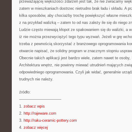
przeważającej większości zdarzeń jest tak, że nie zwracamy więk
zatem w mieszkaniach dostrzec nietrudno brak ładu i składu. A p
kilka sposobów, aby chociażby trochę powiększyć własne mieszka
z na przykład walizką – zatem to od nas zależy ile się do niego z
Ludzie często miewają kłopot ze spakowaniem się do walizki, a w
iż nie można przezwyciężyć tego typu wyzwań. Jeżeli w grę wcho
trzeba z pewnością skorzystać z branżowego oprogramowania k
otwarcie napisać, że solidny program w znacznym stopniu uspra
Obecnie takich aplikacji jest bardzo wiele, zatem nawet te osoby,
Architektura wnętrz, nie powinny miewać utrudnień mających zwi
odpowiedniego oprogramowania. Czyli jak widać, generalnie urzą
trudnych nie należy.
źródło:
———————————
1.
zobacz wpis
2.
http://rajeware.com
3.
http://raku-ceramic-pottery.com
4.
zobacz więcej