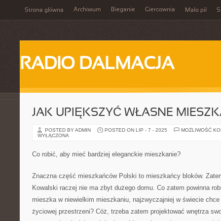
Archiwum
Bieganie
Giercownia
Strona główna
Mało pił
S
RADIO DALMACJA
JAK UPIĘKSZYĆ WŁASNE MIESZK
POSTED BY ADMIN
POSTED ON LIP - 7 - 2025
MOŻLIWOŚĆ K
WYŁĄCZONA
Co robić, aby mieć bardziej eleganckie mieszkanie?
Znaczna część mieszkańców Polski to mieszkańcy bloków. Zatem
Kowalski raczej nie ma zbyt dużego domu. Co zatem powinna robi
mieszka w niewielkim mieszkaniu, najzwyczajniej w świecie chce 
życiowej przestrzeni? Cóż, trzeba zatem projektować wnętrza sw