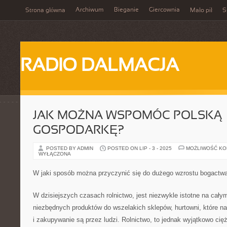
Archiwum
Bieganie
Giercownia
Strona główna
Mało pił
S
RADIO DALMACJA
JAK MOŻNA WSPOMÓC POLSKĄ
GOSPODARKĘ?
POSTED BY ADMIN
POSTED ON LIP - 3 - 2025
MOŻLIWOŚĆ K
WYŁĄCZONA
W jaki sposób można przyczynić się do dużego wzrostu bogactw
W dzisiejszych czasach rolnictwo, jest niezwykle istotne na cały
niezbędnych produktów do wszelakich sklepów, hurtowni, które nas
i zakupywanie są przez ludzi. Rolnictwo, to jednak wyjątkowo ci