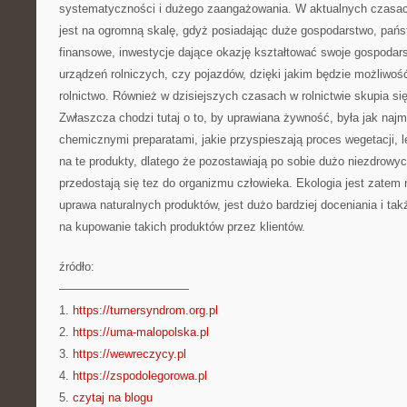
systematyczności i dużego zaangażowania. W aktualnych czasac
jest na ogromną skalę, gdyż posiadając duże gospodarstwo, pań
finansowe, inwestycje dające okazję kształtować swoje gospodar
urządzeń rolniczych, czy pojazdów, dzięki jakim będzie możliwość
rolnictwo. Również w dzisiejszych czasach w rolnictwie skupia si
Zwłaszcza chodzi tutaj o to, by uprawiana żywność, była jak na
chemicznymi preparatami, jakie przyspieszają proces wegetacji, l
na te produkty, dlatego że pozostawiają po sobie dużo niezdrowych
przedostają się tez do organizmu człowieka. Ekologia jest zate
uprawa naturalnych produktów, jest dużo bardziej doceniania i ta
na kupowanie takich produktów przez klientów.
źródło:
———————————
1.
https://turnersyndrom.org.pl
2.
https://uma-malopolska.pl
3.
https://wewreczycy.pl
4.
https://zspodolegorowa.pl
5.
czytaj na blogu