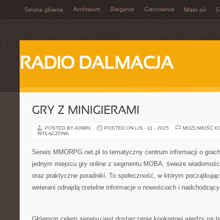
Archiwum
Bieganie
Giercownia
Strona główna
Mało pił
S
RADIO DALMACJA
GRY Z MINIGIERAMI
POSTED BY ADMIN
POSTED ON LIS - 11 - 2025
MOŻLIWOŚĆ K
WYŁĄCZONA
Serwis MMORPG.net.pl to tematyczny centrum informacji o grac
jednym miejscu gry online z segmentu MOBA, świeże wiadomości
oraz praktyczne poradniki. To społeczność, w którym początkując
weterani odnajdą rzetelne informacje o nowościach i nadchodząc
Głównym celem serwisu jest dostarczenie konkretnej wiedzy na