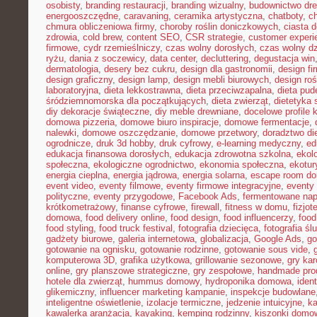
osobisty
,
branding restauracji
,
branding wizualny
,
budownictwo dr
energooszczędne
,
caravaning
,
ceramika artystyczna
,
chatboty
,
ch
chmura obliczeniowa firmy
,
choroby roślin doniczkowych
,
ciasta 
zdrowia
,
cold brew
,
content SEO
,
CSR strategie
,
customer experi
firmowe
,
cydr rzemieślniczy
,
czas wolny dorosłych
,
czas wolny dz
ryżu
,
dania z soczewicy
,
data center
,
decluttering
,
degustacja win
dermatologia
,
desery bez cukru
,
design dla gastronomii
,
design f
design graficzny
,
design lamp
,
design mebli biurowych
,
design roś
laboratoryjna
,
dieta lekkostrawna
,
dieta przeciwzapalna
,
dieta pud
śródziemnomorska dla początkujących
,
dieta zwierząt
,
dietetyka 
diy dekoracje świąteczne
,
diy meble drewniane
,
docelowe profile k
domowa pizzeria
,
domowe biuro inspiracje
,
domowe fermentacje
,
nalewki
,
domowe oszczędzanie
,
domowe przetwory
,
doradztwo di
ogrodnicze
,
druk 3d hobby
,
druk cyfrowy
,
e-learning medyczny
,
ed
edukacja finansowa dorosłych
,
edukacja zdrowotna szkolna
,
ekol
społeczna
,
ekologiczne ogrodnictwo
,
ekonomia społeczna
,
ekotur
energia cieplna
,
energia jądrowa
,
energia solarna
,
escape room d
event video
,
eventy filmowe
,
eventy firmowe integracyjne
,
eventy
polityczne
,
eventy przygodowe
,
Facebook Ads
,
fermentowane nap
krótkometrażowy
,
finanse cyfrowe
,
firewall
,
fitness w domu
,
fizjot
domowa
,
food delivery online
,
food design
,
food influencerzy
,
food
food styling
,
food truck festival
,
fotografia dziecięca
,
fotografia śl
gadżety biurowe
,
galeria internetowa
,
globalizacja
,
Google Ads
,
go
gotowanie na ognisku
,
gotowanie rodzinne
,
gotowanie sous vide
,
komputerowa 3D
,
grafika użytkowa
,
grillowanie sezonowe
,
gry kar
online
,
gry planszowe strategiczne
,
gry zespołowe
,
handmade pro
hotele dla zwierząt
,
hummus domowy
,
hydroponika domowa
,
iden
glikemiczny
,
influencer marketing kampanie
,
inspekcje budowlane
inteligentne oświetlenie
,
izolacje termiczne
,
jedzenie intuicyjne
,
k
kawalerka aranżacja
,
kayaking
,
kemping rodzinny
,
kiszonki domo