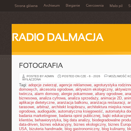
Archiwum
Bieganie
Giercownia
Strona główna
Mało pił
S
RADIO DALMACJA
FOTOGRAFIA
POSTED BY ADMIN
POSTED ON CZE - 6 - 2026
MOŻLIWOŚĆ K
WYŁĄCZONA
Tagi:
adopcje zwierząt
,
agencje reklamowe
,
agroturystyka rodzinn
domowych
,
akcesoria ogrodowe
,
aktywizm ekologiczny
,
aktywizm
twórcza
,
alarm domowy
,
alergie pokarmowe
,
altany ogrodowe
,
ana
biznesowa
,
analiza cyfrowa
,
analiza sprzedaży
,
animacje 2D
,
ani
aplikacje dietetyczne
,
aranżacja balkonu
,
aranżacja restauracji
,
ar
tarasowe
,
arbitraż
,
architekt krajobrazu
,
architektura miejska now
ogrodowa
,
audioguide
,
automatyczna księgowość
,
automatyka d
badania marketingowe
,
badania opinii publicznej
,
bajki edukacyjne
klientów
,
behawiorystyka
,
big data analizy
,
biodegradowalne produ
data-driven
,
biznes edukacyjny
,
biznes ekologiczny
,
biznes Europ
USA
,
bizuteria handmade
,
blog gastronomiczny
,
blog kulinarny
,
bl