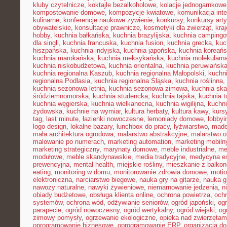
kluby czytelnicze
,
koktajle bezalkoholowe
,
kolacje jednogarnkowe
kompostowanie domowe
,
kompozycje kwiatowe
,
komunikacja inte
kulinarne
,
konferencje naukowe żywienie
,
konkursy
,
konkursy art
obywatelskie
,
konsultacje prawnicze
,
kosmetyki dla zwierząt
,
kra
hobby
,
kuchnia bałkańska
,
kuchnia brazylijska
,
kuchnia camping
dla singli
,
kuchnia francuska
,
kuchnia fusion
,
kuchnia grecka
,
kuc
hiszpańska
,
kuchnia indyjska
,
kuchnia japońska
,
kuchnia koreań
kuchnia marokańska
,
kuchnia meksykańska
,
kuchnia molekularn
kuchnia niskobudżetowa
,
kuchnia orientalna
,
kuchnia peruwiańsk
kuchnia regionalna Kaszub
,
kuchnia regionalna Małopolski
,
kuchni
regionalna Podlasia
,
kuchnia regionalna Śląska
,
kuchnia roślinna
,
kuchnia sezonowa letnia
,
kuchnia sezonowa zimowa
,
kuchnia sk
śródziemnomorska
,
kuchnia studencka
,
kuchnia tajska
,
kuchnia t
kuchnia węgierska
,
kuchnia wielkanocna
,
kuchnia wigilijna
,
kuchni
żydowska
,
kuchnie na wymiar
,
kultura herbaty
,
kultura kawy
,
kurs
tag
,
last minute
,
łazienki nowoczesne
,
lemoniady domowe
,
lobbyi
logo design
,
lokalne bazary
,
lunchbox do pracy
,
łyżwiarstwo
,
made
mała architektura ogrodowa
,
malarstwo abstrakcyjne
,
malarstwo o
malowanie po numerach
,
marketing automation
,
marketing mobiln
marketing strategiczny
,
marynaty domowe
,
meble industrialne
,
me
modułowe
,
meble skandynawskie
,
media tradycyjne
,
medycyna es
prewencyjna
,
mental health
,
miejskie rośliny
,
mieszkanie z balko
eating
,
monitoring w domu
,
monitorowanie zdrowia domowe
,
motio
elektroniczna
,
narciarstwo biegowe
,
nauka gry na gitarze
,
nauka gr
nawozy naturalne
,
nawyki żywieniowe
,
niemarnowanie jedzenia
,
n
obiady budżetowe
,
obsługa klienta online
,
ochrona powietrza
,
ochr
systemów
,
ochrona wód
,
odżywianie seniorów
,
ogród japoński
,
ogr
parapecie
,
ogród nowoczesny
,
ogród wertykalny
,
ogród wiejski
,
og
zimowy pomysły
,
ogrzewanie ekologiczne
,
opieka nad zwierzęta
oprogramowanie biznesowe
,
oprogramowanie ERP
,
organizacja 