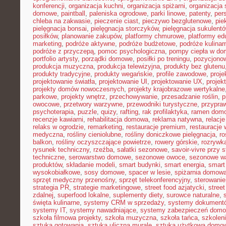
konferencji
,
organizacja kuchni
,
organizacja spiżarni
,
organizacja 
domowe
,
paintball
,
paleniska ogrodowe
,
parki linowe
,
patenty
,
per
chleba na zakwasie
,
pieczenie ciast
,
pieczywo bezglutenowe
,
pie
pielęgnacja bonsai
,
pielęgnacja storczyków
,
pielęgnacja sukulent
posiłków
,
planowanie zakupów
,
platformy chmurowe
,
platformy ed
marketing
,
podróże aktywne
,
podróże budżetowe
,
podróże kulinar
podróże z przyczepą
,
pomoc psychologiczna
,
pompy ciepła w do
portfolio artysty
,
porządki domowe
,
posiłki po treningu
,
pozycjonow
produkcja muzyczna
,
produkcja telewizyjna
,
produkty bez glutenu
produkty tradycyjne
,
produkty wegańskie
,
profile zawodowe
,
proje
projektowanie światła
,
projektowanie UI
,
projektowanie UX
,
projek
projekty domów nowoczesnych
,
projekty krajobrazowe wertykalne
parkowe
,
projekty wnętrz
,
przechowywanie
,
przesadzanie roślin
,
p
owocowe
,
przetwory warzywne
,
przewodniki turystyczne
,
przypra
psychoterapia
,
puzzle
,
quizy
,
rafting
,
rak profilaktyka
,
ramen dom
recenzje kawiarni
,
rehabilitacja domowa
,
reklama natywna
,
relacj
relaks w ogrodzie
,
remarketing
,
restauracje premium
,
restauracje
medyczna
,
rośliny cieniolubne
,
rośliny doniczkowe pielęgnacja
,
ro
balkon
,
rośliny oczyszczające powietrze
,
rowery górskie
,
rozrywk
rysunek techniczny
,
rzeźba
,
sałatki sezonowe
,
savoir-vivre przy s
techniczne
,
serowarstwo domowe
,
sezonowe owoce
,
sezonowe w
produktów
,
składanie modeli
,
smart budynki
,
smart energia
,
smart
wysokobiałkowe
,
sosy domowe
,
spacer w lesie
,
spiżarnia domow
sprzęt medyczny przenośny
,
sprzęt telekonferencyjny
,
sterowani
strategia PR
,
strategie marketingowe
,
street food azjatycki
,
stree
zdalnej
,
superfood lokalne
,
suplementy diety
,
surowce naturalne
,
święta kulinarne
,
systemy CRM w sprzedaży
,
systemy dokument
systemy IT
,
systemy nawadniające
,
systemy zabezpieczeń dom
szkoła filmowa projekty
,
szkoła muzyczna
,
szkoła tańca
,
szkoleni
sztuka gotowania
,
sztuka uliczna murale
,
sztuka użytkowa domo