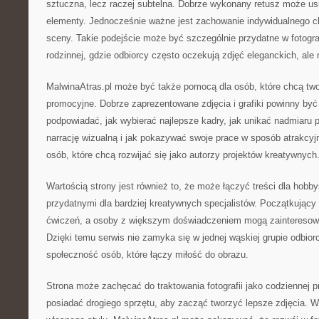
sztuczna, lecz raczej subtelna. Dobrze wykonany retusz może u
elementy. Jednocześnie ważne jest zachowanie indywidualnego ch
sceny. Takie podejście może być szczególnie przydatne w fotografi
rodzinnej, gdzie odbiorcy często oczekują zdjęć eleganckich, ale
MalwinaAtras.pl może być także pomocą dla osób, które chcą two
promocyjne. Dobrze zaprezentowane zdjęcia i grafiki powinny by
podpowiadać, jak wybierać najlepsze kadry, jak unikać nadmiaru
narrację wizualną i jak pokazywać swoje prace w sposób atrakcyj
osób, które chcą rozwijać się jako autorzy projektów kreatywnych
Wartością strony jest również to, że może łączyć treści dla hobb
przydatnymi dla bardziej kreatywnych specjalistów. Początkujący 
ćwiczeń, a osoby z większym doświadczeniem mogą zainteresowa
Dzięki temu serwis nie zamyka się w jednej wąskiej grupie odbi
społeczność osób, które łączy miłość do obrazu.
Strona może zachęcać do traktowania fotografii jako codziennej pr
posiadać drogiego sprzętu, aby zacząć tworzyć lepsze zdjęcia. 