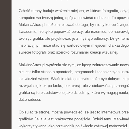
Całość strony buduje wrażenie miejsca, w którym fotografia, edycj
komputerowa tworzą jedną, spójną opowieść o obrazie. To opowie
MalwinaAtras.pl może inspirować do tego, by nie tylko robić więcej 
świadomie; nie tylko poprawiać obrazy, ale rozumieć, co naprawd
tworzyć grafiki, ale projektować je z myślą o odbiorcy. Dzięki te
inspiracyjny i może stać się wartościowym miejscem dla każdego,
świecie fotografii oraz szeroko rozumianej kreacji wizualnej.
MalwinaAtras.pl wyróżnia się tym, że łączy zainteresowanie now
nie jest tylko strona o aparatach, programach i technicznych usta
jak widzieć więcej. Właśnie dlatego serwis może być dobrym mie
rozwijać się krok po kroku, bez presji, ale z ciekawością i zaanga
grafika są tu przedstawione jako dziedziny, które wymagają nauki
dużo radości.
Opisując tę stronę, można powiedzieć, że jest to internetowa przes
grafików. Jej siłą jest praktyczne podejście. Dzięki temu Malwina
wykorzystywana jako przewodnik po świecie cyfrowej twórczości. 