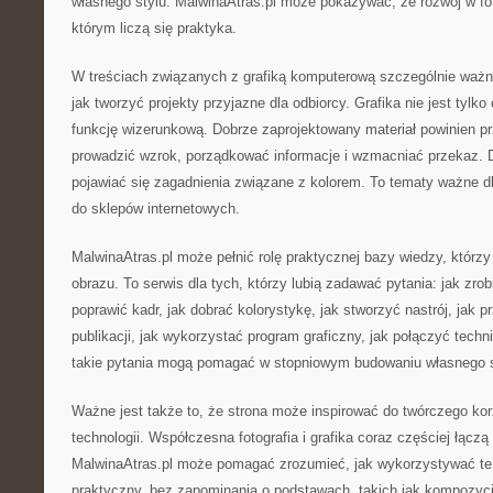
własnego stylu. MalwinaAtras.pl może pokazywać, że rozwój w fot
którym liczą się praktyka.
W treściach związanych z grafiką komputerową szczególnie waż
jak tworzyć projekty przyjazne dla odbiorcy. Grafika nie jest tylko
funkcję wizerunkową. Dobrze zaprojektowany materiał powinien pr
prowadzić wzrok, porządkować informacje i wzmacniać przekaz. 
pojawiać się zagadnienia związane z kolorem. To tematy ważne dla
do sklepów internetowych.
MalwinaAtras.pl może pełnić rolę praktycznej bazy wiedzy, którzy
obrazu. To serwis dla tych, którzy lubią zadawać pytania: jak zrob
poprawić kadr, jak dobrać kolorystykę, jak stworzyć nastrój, jak 
publikacji, jak wykorzystać program graficzny, jak połączyć tech
takie pytania mogą pomagać w stopniowym budowaniu własnego s
Ważne jest także to, że strona może inspirować do twórczego ko
technologii. Współczesna fotografia i grafika coraz częściej łączą
MalwinaAtras.pl może pomagać zrozumieć, jak wykorzystywać te
praktyczny, bez zapominania o podstawach, takich jak kompozycja