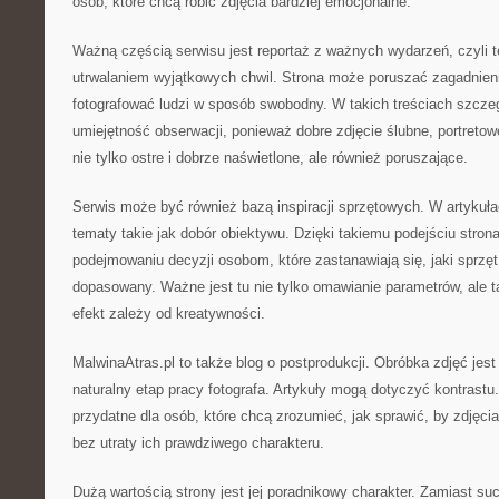
osób, które chcą robić zdjęcia bardziej emocjonalne.
Ważną częścią serwisu jest reportaż z ważnych wydarzeń, czyli 
utrwalaniem wyjątkowych chwil. Strona może poruszać zagadnieni
fotografować ludzi w sposób swobodny. W takich treściach szcz
umiejętność obserwacji, ponieważ dobre zdjęcie ślubne, portreto
nie tylko ostre i dobrze naświetlone, ale również poruszające.
Serwis może być również bazą inspiracji sprzętowych. W artykuł
tematy takie jak dobór obiektywu. Dzięki takiemu podejściu str
podejmowaniu decyzji osobom, które zastanawiają się, jaki sprzęt 
dopasowany. Ważne jest tu nie tylko omawianie parametrów, ale 
efekt zależy od kreatywności.
MalwinaAtras.pl to także blog o postprodukcji. Obróbka zdjęć jest
naturalny etap pracy fotografa. Artykuły mogą dotyczyć kontrastu.
przydatne dla osób, które chcą zrozumieć, jak sprawić, by zdjęcia 
bez utraty ich prawdziwego charakteru.
Dużą wartością strony jest jej poradnikowy charakter. Zamiast such