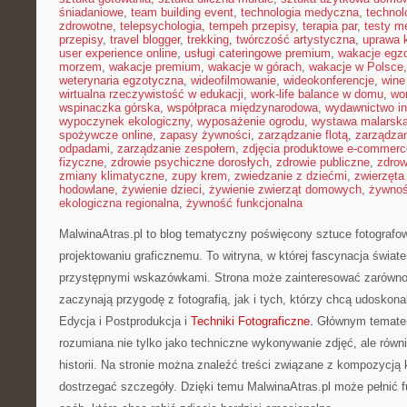
śniadaniowe
,
team building event
,
technologia medyczna
,
technol
zdrowotne
,
telepsychologia
,
tempeh przepisy
,
terapia par
,
testy 
przepisy
,
travel blogger
,
trekking
,
twórczość artystyczna
,
uprawa 
user experience online
,
usługi cateringowe premium
,
wakacje egz
morzem
,
wakacje premium
,
wakacje w górach
,
wakacje w Polsce
weterynaria egzotyczna
,
wideofilmowanie
,
wideokonferencje
,
wine
wirtualna rzeczywistość w edukacji
,
work-life balance w domu
,
wo
wspinaczka górska
,
współpraca międzynarodowa
,
wydawnictwo in
wypoczynek ekologiczny
,
wyposażenie ogrodu
,
wystawa malarsk
spożywcze online
,
zapasy żywności
,
zarządzanie flotą
,
zarządzan
odpadami
,
zarządzanie zespołem
,
zdjęcia produktowe e-commerc
fizyczne
,
zdrowie psychiczne dorosłych
,
zdrowie publiczne
,
zdrow
zmiany klimatyczne
,
zupy krem
,
zwiedzanie z dziećmi
,
zwierzęta
hodowlane
,
żywienie dzieci
,
żywienie zwierząt domowych
,
żywno
ekologiczna regionalna
,
żywność funkcjonalna
MalwinaAtras.pl to blog tematyczny poświęcony sztuce fotografowa
projektowaniu graficznemu. To witryna, w której fascynacja świat
przystępnymi wskazówkami. Strona może zainteresować zarówno 
zaczynają przygodę z fotografią, jak i tych, którzy chcą udoskona
Edycja i Postprodukcja i
Techniki Fotograficzne
. Głównym tematem 
rozumiana nie tylko jako techniczne wykonywanie zdjęć, ale równ
historii. Na stronie można znaleźć treści związane z kompozycją 
dostrzegać szczegóły. Dzięki temu MalwinaAtras.pl może pełnić f