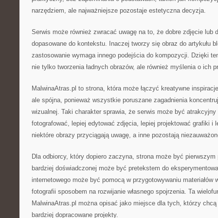
narzędziem, ale najważniejsze pozostaje estetyczna decyzja.
Serwis może również zwracać uwagę na to, że dobre zdjęcie lub d
dopasowane do kontekstu. Inaczej tworzy się obraz do artykułu 
zastosowanie wymaga innego podejścia do kompozycji. Dzięki te
nie tylko tworzenia ładnych obrazów, ale również myślenia o ich 
MalwinaAtras.pl to strona, która może łączyć kreatywne inspiracje
ale spójna, ponieważ wszystkie poruszane zagadnienia koncentruj
wizualnej. Taki charakter sprawia, że serwis może być atrakcyjny 
fotografować, lepiej edytować zdjęcia, lepiej projektować grafiki i
niektóre obrazy przyciągają uwagę, a inne pozostają niezauważon
Dla odbiorcy, który dopiero zaczyna, strona może być pierwszym
bardziej doświadczonej może być pretekstem do eksperymentowan
internetowego może być pomocą w przygotowywaniu materiałów wi
fotografii sposobem na rozwijanie własnego spojrzenia. Ta wielof
MalwinaAtras.pl można opisać jako miejsce dla tych, którzy chcą 
bardziej dopracowane projekty.