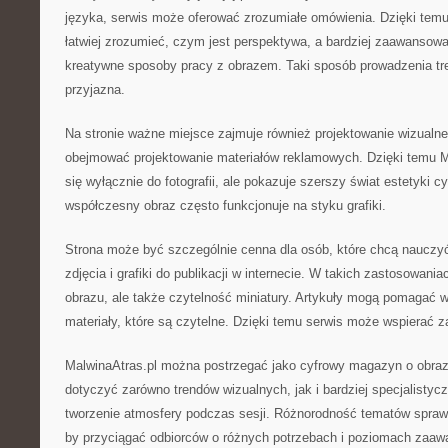
języka, serwis może oferować zrozumiałe omówienia. Dzięki te
łatwiej zrozumieć, czym jest perspektywa, a bardziej zaawansow
kreatywne sposoby pracy z obrazem. Taki sposób prowadzenia treś
przyjazna.
Na stronie ważne miejsce zajmuje również projektowanie wizualn
obejmować projektowanie materiałów reklamowych. Dzięki temu Ma
się wyłącznie do fotografii, ale pokazuje szerszy świat estetyki 
współczesny obraz często funkcjonuje na styku grafiki.
Strona może być szczególnie cenna dla osób, które chcą nauczyć
zdjęcia i grafiki do publikacji w internecie. W takich zastosowaniac
obrazu, ale także czytelność miniatury. Artykuły mogą pomagać w
materiały, które są czytelne. Dzięki temu serwis może wspierać z
MalwinaAtras.pl można postrzegać jako cyfrowy magazyn o obraz
dotyczyć zarówno trendów wizualnych, jak i bardziej specjalistyc
tworzenie atmosfery podczas sesji. Różnorodność tematów sprawi
by przyciągać odbiorców o różnych potrzebach i poziomach zaaw