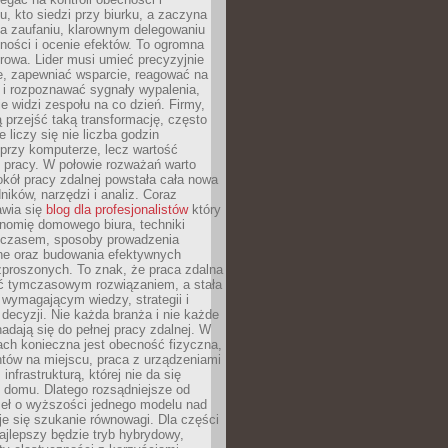
, kto siedzi przy biurku, a zaczyna
na zaufaniu, klarownym delegowaniu
ności i ocenie efektów. To ogromna
rowa. Lider musi umieć precyzyjnie
e, zapewniać wsparcie, reagować na
 i rozpoznawać sygnały wypalenia,
nie widzi zespołu na co dzień. Firmy,
ią przejść taką transformację, często
 liczy się nie liczba godzin
przy komputerze, lecz wartość
 pracy. W połowie rozważań warto
kół pracy zdalnej powstała cała nowa
dników, narzędzi i analiz. Coraz
awia się
blog dla profesjonalistów
który
nomię domowego biura, techniki
 czasem, sposoby prowadzenia
ine oraz budowania efektywnych
zproszonych. To znak, że praca zdalna
yć tymczasowym rozwiązaniem, a stała
wymagającym wiedzy, strategii i
ecyzji. Nie każda branża i nie każde
adają się do pełnej pracy zdalnej. W
ch konieczna jest obecność fizyczna,
ntów na miejscu, praca z urządzeniami
 infrastrukturą, której nie da się
 domu. Dlatego rozsądniejsze od
seł o wyższości jednego modelu nad
e się szukanie równowagi. Dla części
najlepszy będzie tryb hybrydowy,