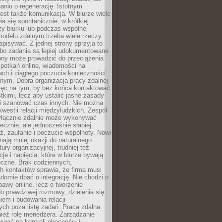
aniu o regenerację. Istotnym
est także komunikacja. W biurze wiele
ia się spontanicznie, w krótkiej
y biurku lub podczas wspólnej
modelu zdalnym trzeba wiele rzeczy
apisywać. Z jednej strony sprzyja to
 bo zadania są lepiej udokumentowane.
rony może prowadzić do przeciążenia
potkań online, wiadomości na
ch i ciągłego poczucia konieczności
nym. Dobra organizacja pracy zdalnej
ięc na tym, by bez końca kontaktować
tkimi, lecz aby ustalić jasne zasady
 i szanować czas innych. Nie można
kwestii relacji międzyludzkich. Zespół
yłącznie zdalnie może wykonywać
ecznie, ale jednocześnie słabiej
, zaufanie i poczucie wspólnoty. Nowi
ają mniej okazji do naturalnego
ury organizacyjnej, trudniej też
e i napięcia, które w biurze bywają
oczne. Brak codziennych,
h kontaktów sprawia, że firma musi
adomie dbać o integrację. Nie chodzi o
awy online, lecz o tworzenie
do prawdziwej rozmowy, dzielenia się
em i budowania relacji
ch poza listę zadań. Praca zdalna
ież rolę menedżera. Zarządzanie
legać na kontroli obecności i