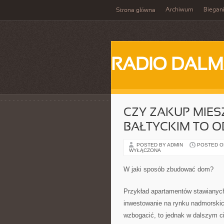
Archiwum
Biegan
Strona główna
RADIO DALM
CZY ZAKUP MIE
BAŁTYCKIM TO 
POSTED BY ADMIN
POSTED ON 
WYŁĄCZONA
W jaki sposób zbudować dom?
Przykład apartamentów stawianych
inwestowanie na rynku nadmorskic
wzbogacić, to jednak w dalszym 