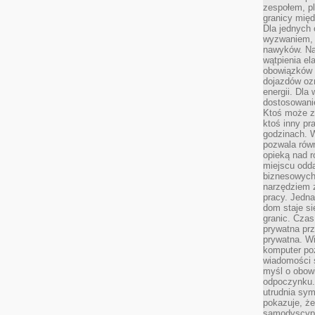
zespołem, p
granicy mię
Dla jednych 
wyzwaniem, 
nawyków. Naj
wątpienia e
obowiązków 
dojazdów oz
energii. Dla
dostosowanie
Ktoś może z
ktoś inny pr
godzinach. 
pozwala rów
opieką nad 
miejscu odd
biznesowych.
narzędziem 
pracy. Jedn
dom staje si
granic. Czas
prywatna prz
prywatna. Wi
komputer poz
wiadomości 
myśl o obow
odpoczynku. 
utrudnia sym
pokazuje, ż
samodyscypli