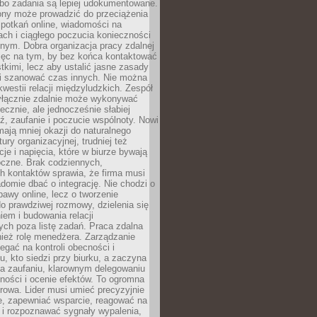
 bo zadania są lepiej udokumentowane.
rony może prowadzić do przeciążenia
potkań online, wiadomości na
ch i ciągłego poczucia konieczności
nym. Dobra organizacja pracy zdalnej
ięc na tym, by bez końca kontaktować
tkimi, lecz aby ustalić jasne zasady
 i szanować czas innych. Nie można
kwestii relacji międzyludzkich. Zespół
yłącznie zdalnie może wykonywać
ecznie, ale jednocześnie słabiej
, zaufanie i poczucie wspólnoty. Nowi
ają mniej okazji do naturalnego
ury organizacyjnej, trudniej też
e i napięcia, które w biurze bywają
oczne. Brak codziennych,
h kontaktów sprawia, że firma musi
adomie dbać o integrację. Nie chodzi o
awy online, lecz o tworzenie
do prawdziwej rozmowy, dzielenia się
em i budowania relacji
ch poza listę zadań. Praca zdalna
ież rolę menedżera. Zarządzanie
legać na kontroli obecności i
, kto siedzi przy biurku, a zaczyna
na zaufaniu, klarownym delegowaniu
ności i ocenie efektów. To ogromna
rowa. Lider musi umieć precyzyjnie
e, zapewniać wsparcie, reagować na
 i rozpoznawać sygnały wypalenia,