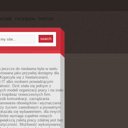
SCRIBE
FACEBOOK
TWITTER
 jeszcze do niedawna była w wielu
ktowana jako przywilej dostępny dla
 Kojarzyła się z freelancerami,
mi IT albo osobami prowadzącymi
alność. Dziś stała się jednym z
ych modeli organizacji pracy i na stałe
w krajobraz nowoczesnych firm.
sób komunikacji, zarządzania
lanowania obowiązków i wyznaczania
dzy życiem zawodowym a prywatnym.
okazała się wybawieniem, dla innych
które wymaga zupełnie nowych
większą zaletą pracy zdalnej jest bez
lastyczność. Możliwość wykonywania