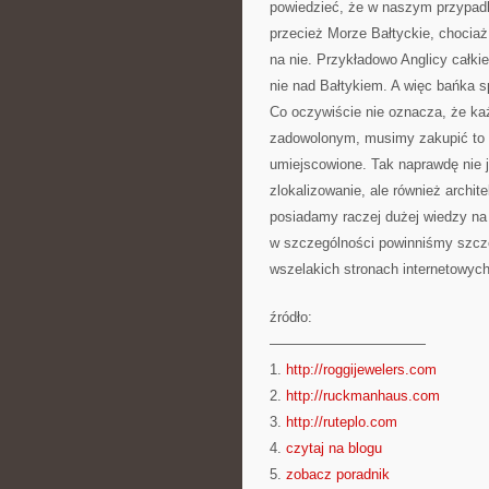
powiedzieć, że w naszym przypadk
przecież Morze Bałtyckie, chociaż
na nie. Przykładowo Anglicy całki
nie nad Bałtykiem. A więc bańka 
Co oczywiście nie oznacza, że ka
zadowolonym, musimy zakupić to m
umiejscowione. Tak naprawdę nie je
zlokalizowanie, ale również archite
posiadamy raczej dużej wiedzy na
w szczególności powinniśmy szcze
wszelakich stronach internetowych
źródło:
———————————
1.
http://roggijewelers.com
2.
http://ruckmanhaus.com
3.
http://ruteplo.com
4.
czytaj na blogu
5.
zobacz poradnik