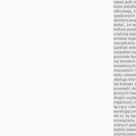
nawet jeśli 
które potraf
odkrywają, że
spędzonych 
dostarczanej
dodać, że wo
kultura pora
częściej poj
omawia ergo
zarządzania
spotkań onl
zespołów ro
przestała b
się tematem 
świadomych d
stanowisko n
wielu zawoda
obsługa klie
lub kontakt z
przenieść do
prostych ha
drugim wydaj
organizacji 
łączący zale
wynikającym
nie to, by b
rozwiązania
realnych pot
będzie prawd
zróżnicowan