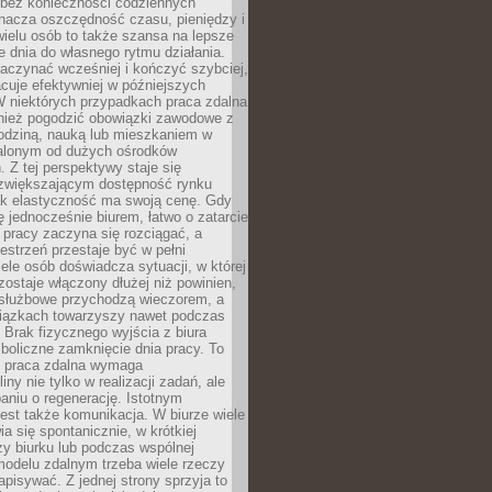
bez konieczności codziennych
nacza oszczędność czasu, pieniędzy i
 wielu osób to także szansa na lepsze
 dnia do własnego rytmu działania.
aczynać wcześniej i kończyć szybciej,
acuje efektywniej w późniejszych
W niektórych przypadkach praca zdalna
nież pogodzić obowiązki zawodowe z
rodziną, nauką lub mieszkaniem w
alonym od dużych ośrodków
 Z tej perspektywy staje się
zwiększającym dostępność rynku
ak elastyczność ma swoją cenę. Gdy
ę jednocześnie biurem, łatwo o zatarcie
 pracy zaczyna się rozciągać, a
estrzeń przestaje być w pełni
ele osób doświadcza sytuacji, w której
ostaje włączony dłużej niż powinien,
służbowe przychodzą wieczorem, a
iązkach towarzyszy nawet podczas
Brak fizycznego wyjścia z biura
boliczne zamknięcie dnia pracy. To
e praca zdalna wymaga
ny nie tylko w realizacji zadań, ale
aniu o regenerację. Istotnym
est także komunikacja. W biurze wiele
ia się spontanicznie, w krótkiej
y biurku lub podczas wspólnej
modelu zdalnym trzeba wiele rzeczy
apisywać. Z jednej strony sprzyja to