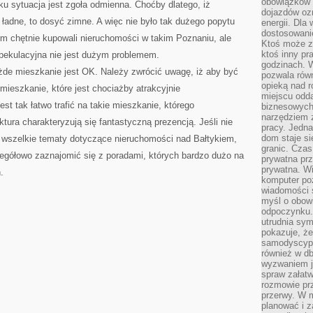
obowiązków 
u sytuacja jest zgoła odmienna. Choćby dlatego, iż
dojazdów oz
 ładne, to dosyć zimne. A więc nie było tak dużego popytu
energii. Dla
dostosowanie
em chętnie kupowali nieruchomości w takim Poznaniu, ale
Ktoś może z
ktoś inny pr
spekulacyjna nie jest dużym problemem.
godzinach. 
żde mieszkanie jest OK. Należy zwrócić uwagę, iż aby być
pozwala rów
opieką nad 
ieszkanie, które jest chociażby atrakcyjnie
miejscu odd
st tak łatwo trafić na takie mieszkanie, którego
biznesowych.
narzędziem 
ktura charakteryzują się fantastyczną prezencją. Jeśli nie
pracy. Jedn
dom staje si
 wszelkie tematy dotyczące nieruchomości nad Bałtykiem,
granic. Czas
gółowo zaznajomić się z poradami, których bardzo dużo na
prywatna prz
prywatna. Wi
.
komputer poz
wiadomości 
myśl o obow
odpoczynku. 
utrudnia sym
pokazuje, ż
samodyscypli
również w db
wyzwaniem j
spraw załatw
rozmowie prz
przerwy. W 
planować i z