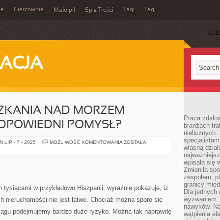
ie
Giercownia
Tagi
Tagi
Mało pił
Spis Treści
SUB
ACJA
SZKANIA NAD MORZEM
Praca zdalna
ODPOWIEDNI POMYSŁ?
branżach tra
nielicznych.
specjalista
CZY
LIP - 7 - 2025
MOŻLIWOŚĆ KOMENTOWANIA
ZOSTAŁA
własną dział
ZAKUP
MIESZKANIA
najważniejsz
NAD
wpisała się 
MORZEM
BAŁTYCKIM
Zmieniła spo
TO
zespołem, p
ODPOWIEDNI
granicy mię
POMYSŁ?
 tysiącami w przykładowo Hiszpanii, wyraźnie pokazuje, iż
Dla jednych 
wyzwaniem, 
h nieruchomości nie jest łatwe. Chociaż można sporo się
nawyków. Naj
ciągu podejmujemy bardzo duże ryzyko. Można tak naprawdę
wątpienia e