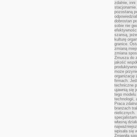
zdalnie, inn
stacjonarni
pozostaną po
odpowiedzial
dobrostan p
sobie nie gw
efektywnośc
szansą, jeże
kulturę orga
granice. Ost
zmianą miej
zmiana sposo
Zmusza do z
jakość współp
produktywnoś
może przyni
organizację ż
firmach. Jeś
techniczne p
ujawnią się 
tego modelu
technologii, 
Praca zdalna
branżach tra
nielicznych.
specjalista
własną dział
najważniejsz
wpisała się 
Zmieniła spo