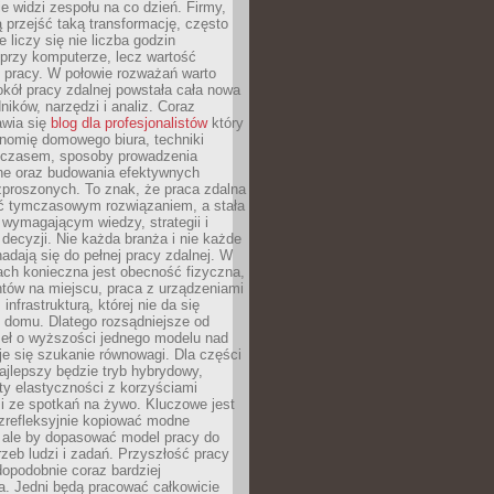
nie widzi zespołu na co dzień. Firmy,
ią przejść taką transformację, często
 liczy się nie liczba godzin
przy komputerze, lecz wartość
 pracy. W połowie rozważań warto
kół pracy zdalnej powstała cała nowa
dników, narzędzi i analiz. Coraz
awia się
blog dla profesjonalistów
który
nomię domowego biura, techniki
 czasem, sposoby prowadzenia
ine oraz budowania efektywnych
zproszonych. To znak, że praca zdalna
yć tymczasowym rozwiązaniem, a stała
wymagającym wiedzy, strategii i
ecyzji. Nie każda branża i nie każde
adają się do pełnej pracy zdalnej. W
ch konieczna jest obecność fizyczna,
ntów na miejscu, praca z urządzeniami
 infrastrukturą, której nie da się
 domu. Dlatego rozsądniejsze od
seł o wyższości jednego modelu nad
e się szukanie równowagi. Dla części
najlepszy będzie tryb hybrydowy,
ty elastyczności z korzyściami
i ze spotkań na żywo. Kluczowe jest
ezrefleksyjnie kopiować modne
, ale by dopasować model pracy do
rzeb ludzi i zadań. Przyszłość pracy
opodobnie coraz bardziej
a. Jedni będą pracować całkowicie