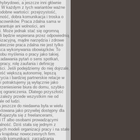
i hybrydowo, a jeszcze inni głównie
e. W każdym z tych wariantów ważne
dobne wartości: przejrzystość,
ność, dobra komunikacja i troska o
racowników. Praca zdalna sama w
arantuje ani wolności, ani
i. Może jednak stać się ogromną
li będzie wspierana przez odpowiednią
nizacyjną, mądre narzędzia i zdrowe
atecznie praca zdalna nie jest tylko
sca wykonywania obowiązków. To
bu myślenia o pracy jako takiej.
adawania pytań o sens spotkań,
racy, rolę zaufania i definicję
ci. Jeśli podejdziemy do niej dojrzale,
eść większą autonomię, lepszą
ycia i bardziej partnerskie relacje w
li potraktujemy ją wyłącznie jako
rzeniesienie biura do domu, szybko
jej ograniczenia. Dlatego przyszłość
 zależy przede wszystkim nie od
ale od ludzi.
 jeszcze do niedawna była w wielu
ktowana jako przywilej dostępny dla
 Kojarzyła się z freelancerami,
mi IT albo osobami prowadzącymi
alność. Dziś stała się jednym z
ych modeli organizacji pracy i na stałe
w krajobraz nowoczesnych firm.
sób komunikacji, zarządzania