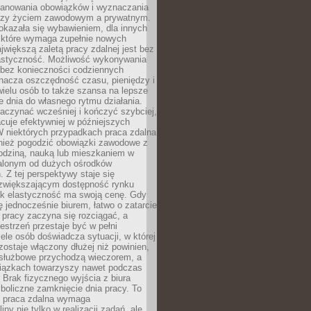
lanowania obowiązków i wyznaczania
dzy życiem zawodowym a prywatnym.
okazała się wybawieniem, dla innych
które wymaga zupełnie nowych
większą zaletą pracy zdalnej jest bez
lastyczność. Możliwość wykonywania
bez konieczności codziennych
nacza oszczędność czasu, pieniędzy i
 wielu osób to także szansa na lepsze
 dnia do własnego rytmu działania.
aczynać wcześniej i kończyć szybciej,
acuje efektywniej w późniejszych
W niektórych przypadkach praca zdalna
nież pogodzić obowiązki zawodowe z
rodziną, nauką lub mieszkaniem w
alonym od dużych ośrodków
 Z tej perspektywy staje się
zwiększającym dostępność rynku
ak elastyczność ma swoją cenę. Gdy
ę jednocześnie biurem, łatwo o zatarcie
 pracy zaczyna się rozciągać, a
estrzeń przestaje być w pełni
ele osób doświadcza sytuacji, w której
ostaje włączony dłużej niż powinien,
służbowe przychodzą wieczorem, a
iązkach towarzyszy nawet podczas
Brak fizycznego wyjścia z biura
boliczne zamknięcie dnia pracy. To
e praca zdalna wymaga
ny nie tylko w realizacji zadań, ale