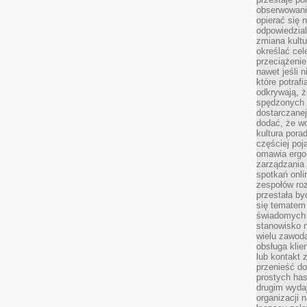
obserwowaniu
opierać się 
odpowiedzial
zmiana kultu
określać cel
przeciążenie
nawet jeśli 
które potraf
odkrywają, że
spędzonych 
dostarczanej
dodać, że wo
kultura pora
częściej poj
omawia ergo
zarządzania
spotkań onl
zespołów ro
przestała b
się tematem 
świadomych d
stanowisko n
wielu zawoda
obsługa klie
lub kontakt z
przenieść do
prostych ha
drugim wydaj
organizacji 