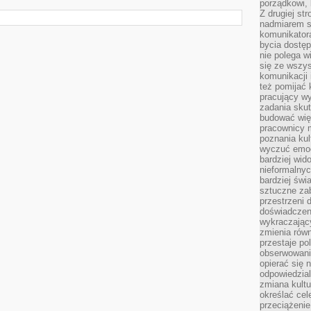
porządkowi,
Z drugiej st
nadmiarem s
komunikatora
bycia dostęp
nie polega w
się ze wszys
komunikacji
też pomijać 
pracujący w
zadania skut
budować więź
pracownicy m
poznania kult
wyczuć emocj
bardziej wid
nieformalnyc
bardziej świ
sztuczne zab
przestrzeni 
doświadczeni
wykraczający
zmienia równ
przestaje po
obserwowaniu
opierać się 
odpowiedzial
zmiana kultu
określać cel
przeciążenie