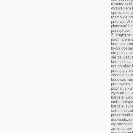
również w db
wyzwaniem j
spraw załatw
rozmowie prz
przerwy. W 
planować i z
porządkowi,
Z drugiej st
nadmiarem s
komunikatora
bycia dostęp
nie polega w
się ze wszys
komunikacji
też pomijać 
pracujący w
zadania skut
budować więź
pracownicy m
poznania kult
wyczuć emocj
bardziej wid
nieformalnyc
bardziej świ
sztuczne zab
przestrzeni 
doświadczeni
wykraczający
zmienia równ
przestaje po