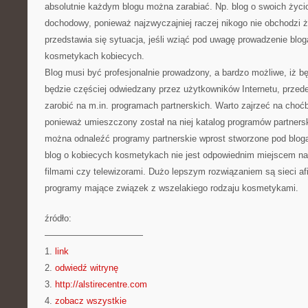
absolutnie każdym blogu można zarabiać. Np. blog o swoich życi
dochodowy, ponieważ najzwyczajniej raczej nikogo nie obchodzi 
przedstawia się sytuacja, jeśli wziąć pod uwagę prowadzenie blog
kosmetykach kobiecych.
Blog musi być profesjonalnie prowadzony, a bardzo możliwe, iż bę
będzie częściej odwiedzany przez użytkowników Internetu, prze
zarobić na m.in. programach partnerskich. Warto zajrzeć na choćb
ponieważ umieszczony został na niej katalog programów partners
można odnaleźć programy partnerskie wprost stworzone pod bloga
blog o kobiecych kosmetykach nie jest odpowiednim miejscem na
filmami czy telewizorami. Dużo lepszym rozwiązaniem są sieci afil
programy mające związek z wszelakiego rodzaju kosmetykami.
źródło:
———————————
1.
link
2.
odwiedź witrynę
3.
http://alstirecentre.com
4.
zobacz wszystkie