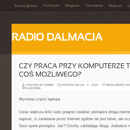
Archiwum
Bieganie
Giercownia
Strona główna
Mało pił
S
RADIO DALMACJA
CZY PRACA PRZY KOMPUTERZE 
COŚ MOŻLIWEGO?
POSTED BY ADMIN
POSTED ON LIP - 5 - 2025
MOŻLIWOŚĆ K
WYŁĄCZONA
Wymiana części laptopa
Coraz większa ilość ludzi pragnie zarabiać pieniądze drogą intern
napisać, iż zarabianie przez Internet ogólnie nie jest łatwe, ale 
Sieci spore pieniądze. Jak? Choćby zakładając bloga. Jednakże ni