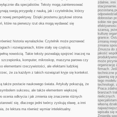
zdalnie, inn
wyłącznie dla specjalistów. Teksty mogą zainteresować
stacjonarni
pozostaną po
ynają swoją przygodę z nauką, jak i czytelników, którzy
odpowiedzial
z nowej perspektywy. Dzięki prostemu językowi strona
dobrostan p
sobie nie gw
eń, które na pierwszy rzut oka mogą wydawać się
efektywnośc
szansą, jeże
kulturę orga
granice. Ost
 również historia wynalazków. Czytelnik może poznawać
zmianą miej
zmiana sposo
giach i rozwiązaniach, które stały się częścią
Zmusza do z
jakość współp
pełną nowością. Takie teksty pozwalają spojrzeć inaczej na
produktywnoś
a, szczepionka, komputer, mikroskop, maszyna parowa czy
może przyni
organizację ż
ko elementami rzeczywistości, ale efektami ludzkiej
firmach. Jeś
zec, że za każdym z takich rozwiązań kryje się kontekst.
techniczne p
ujawnią się 
tego modelu
są także postacie naukowego świata. Artykuły pokazują, że
technologii, 
Praca zdalna
ko symbolem sukcesu, ale także elementem większej
branżach tra
nielicznych.
o ocenia odkrycia i jak zmienia się znaczenie różnych
specjalista
tanowić się, dlaczego jedni twórcy zyskują sławę, a inni
własną dział
najważniejsz
ia, że lektura ma również wymiar intelektualny.
wpisała się 
Zmieniła spo