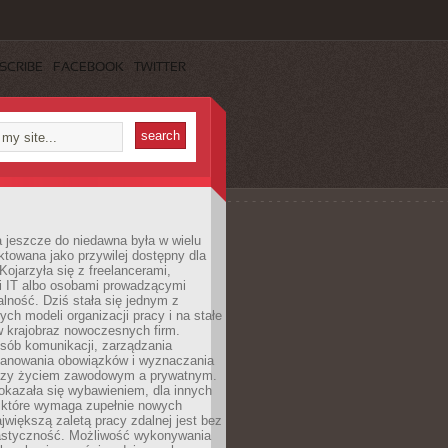
SCRIBE
FACEBOOK
TWITTER
 jeszcze do niedawna była w wielu
ktowana jako przywilej dostępny dla
 Kojarzyła się z freelancerami,
mi IT albo osobami prowadzącymi
alność. Dziś stała się jednym z
ych modeli organizacji pracy i na stałe
w krajobraz nowoczesnych firm.
sób komunikacji, zarządzania
lanowania obowiązków i wyznaczania
dzy życiem zawodowym a prywatnym.
okazała się wybawieniem, dla innych
które wymaga zupełnie nowych
większą zaletą pracy zdalnej jest bez
lastyczność. Możliwość wykonywania