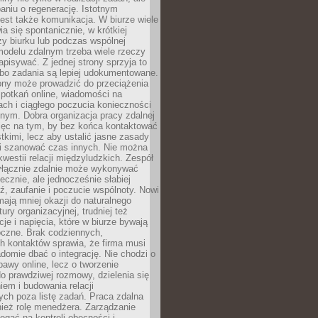
aniu o regenerację. Istotnym
est także komunikacja. W biurze wiele
ia się spontanicznie, w krótkiej
y biurku lub podczas wspólnej
modelu zdalnym trzeba wiele rzeczy
apisywać. Z jednej strony sprzyja to
 bo zadania są lepiej udokumentowane.
rony może prowadzić do przeciążenia
potkań online, wiadomości na
ch i ciągłego poczucia konieczności
nym. Dobra organizacja pracy zdalnej
ięc na tym, by bez końca kontaktować
tkimi, lecz aby ustalić jasne zasady
 i szanować czas innych. Nie można
kwestii relacji międzyludzkich. Zespół
yłącznie zdalnie może wykonywać
ecznie, ale jednocześnie słabiej
, zaufanie i poczucie wspólnoty. Nowi
ają mniej okazji do naturalnego
ury organizacyjnej, trudniej też
e i napięcia, które w biurze bywają
oczne. Brak codziennych,
h kontaktów sprawia, że firma musi
adomie dbać o integrację. Nie chodzi o
awy online, lecz o tworzenie
do prawdziwej rozmowy, dzielenia się
em i budowania relacji
ch poza listę zadań. Praca zdalna
ież rolę menedżera. Zarządzanie
legać na kontroli obecności i