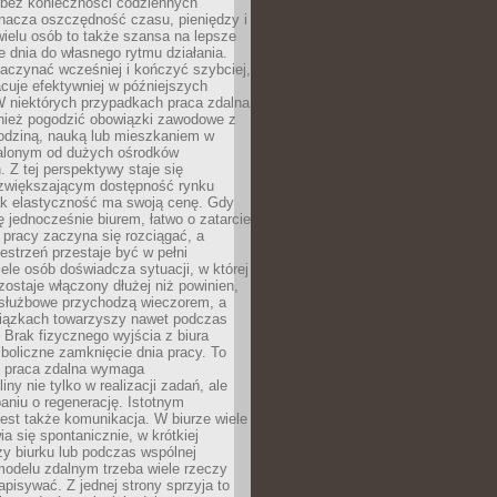
bez konieczności codziennych
nacza oszczędność czasu, pieniędzy i
 wielu osób to także szansa na lepsze
 dnia do własnego rytmu działania.
aczynać wcześniej i kończyć szybciej,
acuje efektywniej w późniejszych
W niektórych przypadkach praca zdalna
nież pogodzić obowiązki zawodowe z
rodziną, nauką lub mieszkaniem w
alonym od dużych ośrodków
 Z tej perspektywy staje się
zwiększającym dostępność rynku
ak elastyczność ma swoją cenę. Gdy
ę jednocześnie biurem, łatwo o zatarcie
 pracy zaczyna się rozciągać, a
estrzeń przestaje być w pełni
ele osób doświadcza sytuacji, w której
ostaje włączony dłużej niż powinien,
służbowe przychodzą wieczorem, a
iązkach towarzyszy nawet podczas
Brak fizycznego wyjścia z biura
boliczne zamknięcie dnia pracy. To
e praca zdalna wymaga
ny nie tylko w realizacji zadań, ale
aniu o regenerację. Istotnym
est także komunikacja. W biurze wiele
ia się spontanicznie, w krótkiej
y biurku lub podczas wspólnej
modelu zdalnym trzeba wiele rzeczy
apisywać. Z jednej strony sprzyja to