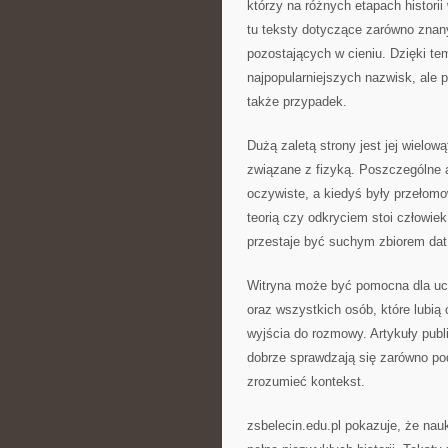
którzy na różnych etapach histori
tu teksty dotyczące zarówno znany
pozostających w cieniu. Dzięki te
najpopularniejszych nazwisk, ale po
także przypadek.
Dużą zaletą strony jest jej wielo
związane z fizyką. Poszczególne ar
oczywiste, a kiedyś były przeło
teorią czy odkryciem stoi człowi
przestaje być suchym zbiorem dat i
Witryna może być pomocna dla ucz
oraz wszystkich osób, które lubią 
wyjścia do rozmowy. Artykuły publ
dobrze sprawdzają się zarówno podc
zrozumieć kontekst.
zsbelecin.edu.pl pokazuje, że na