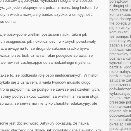
 przedstawiają odkrycia, wynalazki i biografie w sposób,
porządkowi,
Z drugiej st
ć, jak jeden eksperyment potrafi zmienić bieg historii. To
nadmiarem s
tórym wiedza rozwija się bardzo szybko, a umiejętność
komunikatora
bycia dostęp
owo cenna.
nie polega w
się ze wszys
komunikacji
cje poświęcone wielkim postaciom nauki, takim jak
też pomijać 
pracujący w
h osiągnięcia, jak i okoliczności, w których powstawały
zadania skut
raca uwagę na to, że droga do sukcesu rzadko bywa
budować więź
pracownicy m
wadzi przez brak uznania. Takie podejście sprawia, że
poznania kult
e, ale również zachęcające do samodzielnego myślenia.
wyczuć emocj
bardziej wid
nieformalnyc
także to, że podkreśla rolę osób niedocenianych. W historii
bardziej świ
sztuczne zab
otykało się z uznaniem, a wielu twórców musiało długo
przestrzeni 
doświadczeni
rona przypomina, że postęp nie zawsze jest dziełem tych,
wykraczający
ze strony podręczników. Czasem za wielkimi zmianami stoją
zmienia równ
przestaje po
 sprawia, że serwis ma nie tylko charakter edukacyjny, ale
obserwowaniu
opierać się 
odpowiedzial
zmiana kultu
ie jest dociekliwość. Artykuły pokazują, że nauka
określać cel
przeciążenie
tania: dlaczego coś działa, jak powstało dane zjawisko, kto