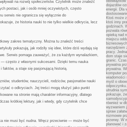
obowiązków 
i wpływali na rozwój społeczeństw. Czytelnik może znaleźć
dojazdów oz
ch postaci, jak i osób mniej oczywistych, często
energii. Dla
dostosowanie
mu serwis nie ogranicza się wyłącznie do
Ktoś może z
kazuje, że historia nauki to nie tylko wielkie odkrycia, lecz
ktoś inny pr
godzinach. 
pozwala rów
opieką nad 
miejscu odd
wątkowy zakres tematyczny. Można tu znaleźć treści
biznesowych.
narzędziem 
tykuły pokazują, jak rodziły się idee, które dziś wydają się
pracy. Jedn
mowe. Serwis pomaga zauważyć, że za każdym wynalazkiem,
dom staje si
granic. Czas
ek — często z własnymi sukcesami. Dzięki temu nauka
prywatna prz
 faktów, a staje się pasjonującą historią.
prywatna. Wi
komputer poz
wiadomości 
niów, studentów, nauczycieli, rodziców, pasjonatów nauki
myśl o obow
odpoczynku. 
czytać o odkryciach. Jej treści mogą służyć jako punkt
utrudnia sym
pokazuje, ż
ikowane na stronie mają charakter informacyjny, dlatego
samodyscypli
zas krótkiej lektury, jak i wtedy, gdy czytelnik chce
również w db
wyzwaniem j
spraw załatw
rozmowie prz
przerwy. W 
uka nie musi być nudna. Wręcz przeciwnie — może być
planować i z