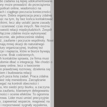
 bo zadania są lepiej udokumentowane.
rony może prowadzić do przeciążenia
potkań online, wiadomości na
ch i ciągłego poczucia konieczności
nym. Dobra organizacja pracy zdalnej
ięc na tym, by bez końca kontaktować
tkimi, lecz aby ustalić jasne zasady
 i szanować czas innych. Nie można
kwestii relacji międzyludzkich. Zespół
yłącznie zdalnie może wykonywać
ecznie, ale jednocześnie słabiej
, zaufanie i poczucie wspólnoty. Nowi
ają mniej okazji do naturalnego
ury organizacyjnej, trudniej też
e i napięcia, które w biurze bywają
oczne. Brak codziennych,
h kontaktów sprawia, że firma musi
adomie dbać o integrację. Nie chodzi o
awy online, lecz o tworzenie
do prawdziwej rozmowy, dzielenia się
em i budowania relacji
ch poza listę zadań. Praca zdalna
ież rolę menedżera. Zarządzanie
legać na kontroli obecności i
, kto siedzi przy biurku, a zaczyna
na zaufaniu, klarownym delegowaniu
ności i ocenie efektów. To ogromna
rowa. Lider musi umieć precyzyjnie
e, zapewniać wsparcie, reagować na
 i rozpoznawać sygnały wypalenia,