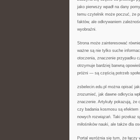
jako pierwszy wpadł na dany pomys
temu czytelnik może poczuć, że po
faktów, ale odkrywaniem zależnośc
wyobraźni.
Strona może zainteresować równie
ważne są nie tylko suche informacj
otoczenia, znaczenie przypadku c
otrzymuje bardziej barwną opowieś
próżni — są częścią potrzeb społ
zsbelecin.edu.pl można opisać ja
zrozumieć, jak dawne odkrycia wp
znaczenie. Artykuły pokazują, że 
czy badania kosmosu są efektem p
nowych rozwiązań. Taki przekaz sp
miłośników nauki, ale także dla os
Portal wyróżnia się tym, że łączy