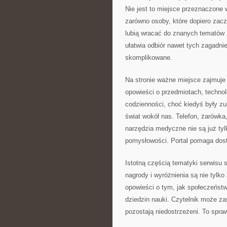
Nie jest to miejsce przeznaczone 
zarówno osoby, które dopiero zacz
lubią wracać do znanych tematów 
ułatwia odbiór nawet tych zagadni
skomplikowane.
Na stronie ważne miejsce zajmuje
opowieści o przedmiotach, technolo
codzienności, choć kiedyś były zu
świat wokół nas. Telefon, żarówk
narzędzia medyczne nie są już tyl
pomysłowości. Portal pomaga dostr
Istotną częścią tematyki serwisu 
nagrody i wyróżnienia są nie tyl
opowieści o tym, jak społeczeństw
dziedzin nauki. Czytelnik może zas
pozostają niedostrzeżeni. To spraw