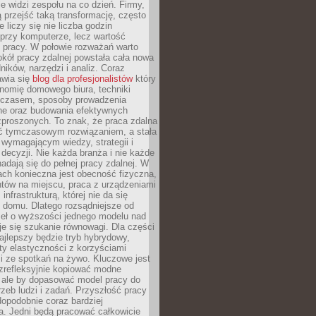
nie widzi zespołu na co dzień. Firmy,
ią przejść taką transformację, często
 liczy się nie liczba godzin
przy komputerze, lecz wartość
 pracy. W połowie rozważań warto
kół pracy zdalnej powstała cała nowa
dników, narzędzi i analiz. Coraz
awia się
blog dla profesjonalistów
który
nomię domowego biura, techniki
 czasem, sposoby prowadzenia
ine oraz budowania efektywnych
zproszonych. To znak, że praca zdalna
yć tymczasowym rozwiązaniem, a stała
wymagającym wiedzy, strategii i
ecyzji. Nie każda branża i nie każde
adają się do pełnej pracy zdalnej. W
ch konieczna jest obecność fizyczna,
ntów na miejscu, praca z urządzeniami
 infrastrukturą, której nie da się
 domu. Dlatego rozsądniejsze od
seł o wyższości jednego modelu nad
e się szukanie równowagi. Dla części
najlepszy będzie tryb hybrydowy,
ty elastyczności z korzyściami
i ze spotkań na żywo. Kluczowe jest
ezrefleksyjnie kopiować modne
, ale by dopasować model pracy do
rzeb ludzi i zadań. Przyszłość pracy
opodobnie coraz bardziej
a. Jedni będą pracować całkowicie