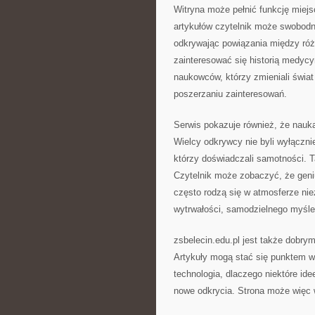
Witryna może pełnić funkcję miejsca
artykułów czytelnik może swobodn
odkrywając powiązania między ró
zainteresować się historią medycy
naukowców, którzy zmieniali świa
poszerzaniu zainteresowań.
Serwis pokazuje również, że nauka
Wielcy odkrywcy nie byli wyłączni
którzy doświadczali samotności. Ta
Czytelnik może zobaczyć, że geni
często rodzą się w atmosferze nie
wytrwałości, samodzielnego myśle
zsbelecin.edu.pl jest także dobry
Artykuły mogą stać się punktem wyj
technologia, dlaczego niektóre id
nowe odkrycia. Strona może więc