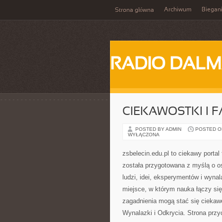
Archiwum
Biegan
Strona główna
RADIO DALM
CIEKAWOSTKI I 
POSTED BY ADMIN
POSTED ON
WYŁĄCZONA
zsbelecin.edu.pl to ciekawy porta
została przygotowana z myślą o os
ludzi, idei, eksperymentów i wyna
miejsce, w którym nauka łączy się 
zagadnienia mogą stać się cieka
Wynalazki i Odkrycia. Strona prz