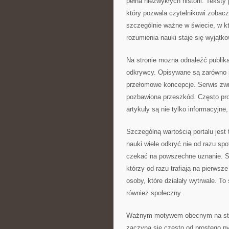
pełna niezwykłych historii. Teksty
który pozwala czytelnikowi zobaczy
szczególnie ważne w świecie, w k
rozumienia nauki staje się wyjątk
Na stronie można odnaleźć publika
odkrywcy. Opisywane są zarówno ic
przełomowe koncepcje. Serwis zw
pozbawiona przeszkód. Często pro
artykuły są nie tylko informacyjn
Szczególną wartością portalu jest 
nauki wiele odkryć nie od razu sp
czekać na powszechne uznanie. St
którzy od razu trafiają na pierws
osoby, które działały wytrwale. To
również społeczny.
Ważnym motywem obecnym na stron
zaczyna się często od prostego py