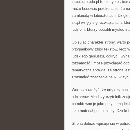
zsbelecin.edu.pl to nie tylko zbió
może budować przekonanie, że nauk
zamkniętą w laboratoriach. Dzięki
skąd wzięły się rozwiązania, z kt
ludziom, którzy potrafili myśleć i
Opisując charakter strony, warto po
przypadkowy zbiór tekstów, lecz 
ludzkiego geniuszu, odkryć i wyna
tożsamość i może przyciągać odbi
tematyczna sprawia, że strona jest
zrozumieć znaczenie nauki w życi
Warto zauważyć, że artykuły publ
odbiorców. Młodszy czytelnik znaj
potraktować je jako przyjemną lek
jako materiał pomocniczy. Dzięki 
Strona dobrze wpisuje się w potrz