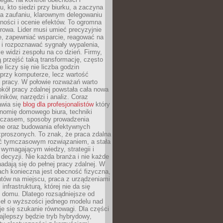
, kto siedzi przy biurku, a zaczyna
na zaufaniu, klarownym delegowaniu
ności i ocenie efektów. To ogromna
rowa. Lider musi umieć precyzyjnie
e, zapewniać wsparcie, reagować na
 i rozpoznawać sygnały wypalenia,
nie widzi zespołu na co dzień. Firmy,
ią przejść taką transformację, często
 liczy się nie liczba godzin
przy komputerze, lecz wartość
 pracy. W połowie rozważań warto
kół pracy zdalnej powstała cała nowa
dników, narzędzi i analiz. Coraz
awia się
blog dla profesjonalistów
który
nomię domowego biura, techniki
 czasem, sposoby prowadzenia
ine oraz budowania efektywnych
zproszonych. To znak, że praca zdalna
yć tymczasowym rozwiązaniem, a stała
wymagającym wiedzy, strategii i
ecyzji. Nie każda branża i nie każde
adają się do pełnej pracy zdalnej. W
ch konieczna jest obecność fizyczna,
ntów na miejscu, praca z urządzeniami
 infrastrukturą, której nie da się
 domu. Dlatego rozsądniejsze od
seł o wyższości jednego modelu nad
e się szukanie równowagi. Dla części
najlepszy będzie tryb hybrydowy,