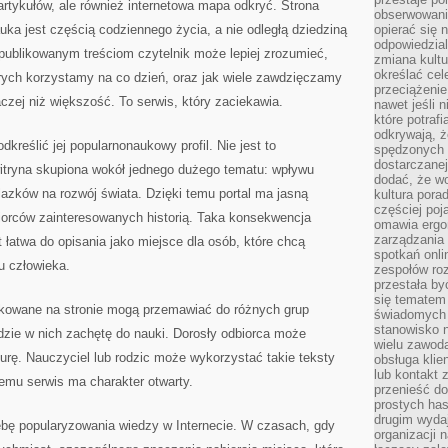
r artykułów, ale również internetowa mapa odkryć. Strona
obserwowaniu
a jest częścią codziennego życia, a nie odległą dziedziną
opierać się 
odpowiedzial
 publikowanym treściom czytelnik może lepiej zrozumieć,
zmiana kultu
określać cel
órych korzystamy na co dzień, oraz jak wiele zawdzięczamy
przeciążenie
naczej niż większość. To serwis, który zaciekawia.
nawet jeśli 
które potraf
odkrywają, że
dkreślić jej popularnonaukowy profil. Nie jest to
spędzonych 
dostarczanej
witryna skupiona wokół jednego dużego tematu: wpływu
dodać, że wo
lazków na rozwój świata. Dzięki temu portal ma jasną
kultura pora
częściej poj
orców zainteresowanych historią. Taka konsekwencja
omawia ergo
zarządzania
 łatwa do opisania jako miejsce dla osób, które chcą
spotkań onl
u człowieka.
zespołów ro
przestała b
się tematem 
ikowane na stronie mogą przemawiać do różnych grup
świadomych d
stanowisko n
dzie w nich zachętę do nauki. Dorosły odbiorca może
wielu zawoda
turę. Nauczyciel lub rodzic może wykorzystać takie teksty
obsługa klie
lub kontakt z
temu serwis ma charakter otwarty.
przenieść do
prostych ha
drugim wydaj
ebę popularyzowania wiedzy w Internecie. W czasach, gdy
organizacji 