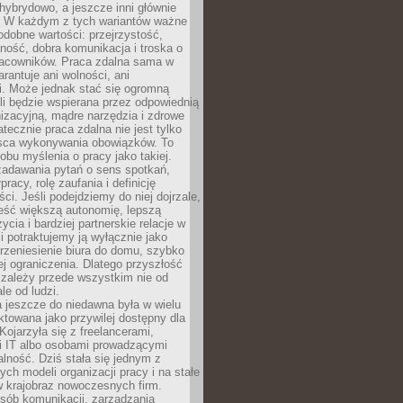
i hybrydowo, a jeszcze inni głównie
e. W każdym z tych wariantów ważne
dobne wartości: przejrzystość,
ność, dobra komunikacja i troska o
racowników. Praca zdalna sama w
arantuje ani wolności, ani
i. Może jednak stać się ogromną
li będzie wspierana przez odpowiednią
nizacyjną, mądre narzędzia i zdrowe
atecznie praca zdalna nie jest tylko
sca wykonywania obowiązków. To
bu myślenia o pracy jako takiej.
adawania pytań o sens spotkań,
racy, rolę zaufania i definicję
ci. Jeśli podejdziemy do niej dojrzale,
eść większą autonomię, lepszą
ycia i bardziej partnerskie relacje w
li potraktujemy ją wyłącznie jako
rzeniesienie biura do domu, szybko
jej ograniczenia. Dlatego przyszłość
 zależy przede wszystkim nie od
ale od ludzi.
 jeszcze do niedawna była w wielu
ktowana jako przywilej dostępny dla
 Kojarzyła się z freelancerami,
mi IT albo osobami prowadzącymi
alność. Dziś stała się jednym z
ych modeli organizacji pracy i na stałe
w krajobraz nowoczesnych firm.
sób komunikacji, zarządzania