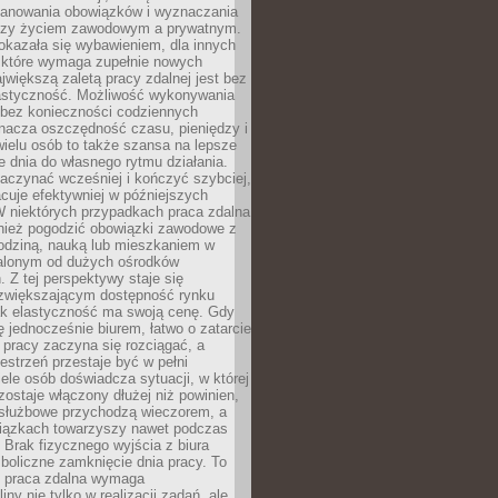
lanowania obowiązków i wyznaczania
dzy życiem zawodowym a prywatnym.
okazała się wybawieniem, dla innych
które wymaga zupełnie nowych
większą zaletą pracy zdalnej jest bez
lastyczność. Możliwość wykonywania
bez konieczności codziennych
nacza oszczędność czasu, pieniędzy i
 wielu osób to także szansa na lepsze
 dnia do własnego rytmu działania.
aczynać wcześniej i kończyć szybciej,
acuje efektywniej w późniejszych
W niektórych przypadkach praca zdalna
nież pogodzić obowiązki zawodowe z
rodziną, nauką lub mieszkaniem w
alonym od dużych ośrodków
 Z tej perspektywy staje się
zwiększającym dostępność rynku
ak elastyczność ma swoją cenę. Gdy
ę jednocześnie biurem, łatwo o zatarcie
 pracy zaczyna się rozciągać, a
estrzeń przestaje być w pełni
ele osób doświadcza sytuacji, w której
ostaje włączony dłużej niż powinien,
służbowe przychodzą wieczorem, a
iązkach towarzyszy nawet podczas
Brak fizycznego wyjścia z biura
boliczne zamknięcie dnia pracy. To
e praca zdalna wymaga
ny nie tylko w realizacji zadań, ale