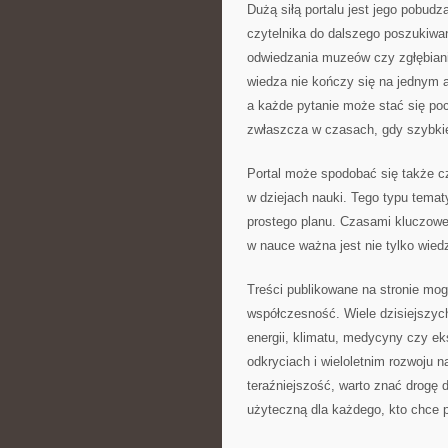
Dużą siłą portalu jest jego pobud
czytelnika do dalszego poszukiwan
odwiedzania muzeów czy zgłębiani
wiedza nie kończy się na jednym 
a każde pytanie może stać się po
zwłaszcza w czasach, gdy szybkie
Portal może spodobać się także cz
w dziejach nauki. Tego typu temat
prostego planu. Czasami kluczowe
w nauce ważna jest nie tylko wied
Treści publikowane na stronie mo
współczesność. Wiele dzisiejszych
energii, klimatu, medycyny czy e
odkryciach i wieloletnim rozwoju n
teraźniejszość, warto znać drogę 
użyteczną dla każdego, kto chce p