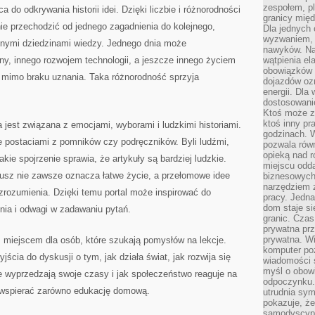
zespołem, p
 do odkrywania historii idei. Dzięki liczbie i różnorodności
granicy mię
ie przechodzić od jednego zagadnienia do kolejnego,
Dla jednych 
wyzwaniem, 
żnymi dziedzinami wiedzy. Jednego dnia może
nawyków. Naj
ny, innego rozwojem technologii, a jeszcze innego życiem
wątpienia e
obowiązków 
t mimo braku uznania. Taka różnorodność sprzyja
dojazdów oz
energii. Dla
dostosowanie
Ktoś może z
ktoś inny pr
 jest związana z emocjami, wyborami i ludzkimi historiami.
godzinach. 
e postaciami z pomników czy podręczników. Byli ludźmi,
pozwala rów
opieką nad 
kie spojrzenie sprawia, że artykuły są bardziej ludzkie.
miejscu odd
usz nie zawsze oznacza łatwe życie, a przełomowe idee
biznesowych.
narzędziem 
zrozumienia. Dzięki temu portal może inspirować do
pracy. Jedn
dom staje si
nia i odwagi w zadawaniu pytań.
granic. Czas
prywatna prz
prywatna. Wi
m miejscem dla osób, które szukają pomysłów na lekcje.
komputer poz
ścia do dyskusji o tym, jak działa świat, jak rozwija się
wiadomości 
myśl o obow
ee wyprzedzają swoje czasy i jak społeczeństwo reaguje na
odpoczynku. 
 wspierać zarówno edukację domową.
utrudnia sym
pokazuje, ż
samodyscypli