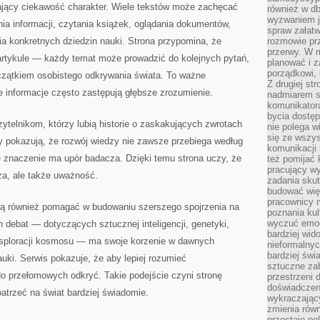
zający ciekawość charakter. Wiele tekstów może zachęcać
również w db
wyzwaniem j
ia informacji, czytania książek, oglądania dokumentów,
spraw załatw
a konkretnych dziedzin nauki. Strona przypomina, że
rozmowie prz
przerwy. W 
artykule — każdy temat może prowadzić do kolejnych pytań,
planować i z
porządkowi,
czątkiem osobistego odkrywania świata. To ważne
Z drugiej st
 informacje często zastępują głębsze zrozumienie.
nadmiarem s
komunikatora
bycia dostęp
ytelnikom, którzy lubią historie o zaskakujących zwrotach
nie polega w
się ze wszys
y pokazują, że rozwój wiedzy nie zawsze przebiega według
komunikacji
 znaczenie ma upór badacza. Dzięki temu strona uczy, że
też pomijać 
pracujący w
za, ale także uważność.
zadania skut
budować więź
pracownicy m
gą również pomagać w budowaniu szerszego spojrzenia na
poznania kult
wyczuć emocj
 debat — dotyczących sztucznej inteligencji, genetyki,
bardziej wid
ksploracji kosmosu — ma swoje korzenie w dawnych
nieformalnyc
bardziej świ
auki. Serwis pokazuje, że aby lepiej rozumieć
sztuczne zab
do przełomowych odkryć. Takie podejście czyni stronę
przestrzeni 
doświadczeni
atrzeć na świat bardziej świadomie.
wykraczający
zmienia równ
przestaje po