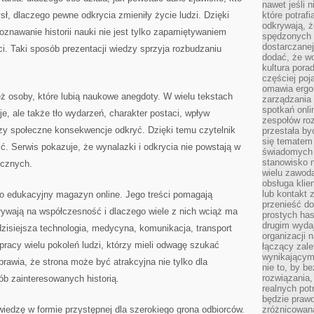
nawet jeśli 
ł, dlaczego pewne odkrycia zmieniły życie ludzi. Dzięki
które potraf
odkrywają, że
znawanie historii nauki nie jest tylko zapamiętywaniem
spędzonych 
dostarczanej
i. Taki sposób prezentacji wiedzy sprzyja rozbudzaniu
dodać, że wo
kultura pora
częściej poj
omawia ergo
ż osoby, które lubią naukowe anegdoty. W wielu tekstach
zarządzania
spotkań onl
e, ale także tło wydarzeń, charakter postaci, wpływ
zespołów ro
zy społeczne konsekwencje odkryć. Dzięki temu czytelnik
przestała b
się tematem 
ć. Serwis pokazuje, że wynalazki i odkrycia nie powstają w
świadomych d
stanowisko n
ecznych.
wielu zawoda
obsługa klie
lub kontakt z
ko edukacyjny magazyn online. Jego treści pomagają
przenieść do
ływają na współczesność i dlaczego wiele z nich wciąż ma
prostych ha
drugim wydaj
dzisiejsza technologia, medycyna, komunikacja, transport
organizacji 
racy wielu pokoleń ludzi, którzy mieli odwagę szukać
łączący zale
wynikającym
rawia, że strona może być atrakcyjna nie tylko dla
nie to, by b
rozwiązania
ób zainteresowanych historią.
realnych pot
będzie prawd
 wiedzę w formie przystępnej dla szerokiego grona odbiorców.
zróżnicowan