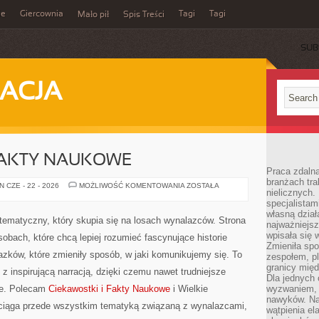
ie
Giercownia
Tagi
Tagi
Mało pił
Spis Treści
SUB
ACJA
FAKTY NAUKOWE
Praca zdalna
branżach tra
CIEKAWOSTKI
 CZE - 22 - 2026
MOŻLIWOŚĆ KOMENTOWANIA
ZOSTAŁA
nielicznych.
I
FAKTY
specjalista
NAUKOWE
własną dział
l tematyczny, który skupia się na losach wynalazców. Strona
najważniejsz
wpisała się 
obach, które chcą lepiej rozumieć fascynujące historie
Zmieniła spo
lazków, które zmieniły sposób, w jaki komunikujemy się. To
zespołem, p
granicy mię
z inspirującą narracją, dzięki czemu nawet trudniejsze
Dla jednych 
we. Polecam
Ciekawostki i Fakty Naukowe
i Wielkie
wyzwaniem, 
nawyków. Naj
yciąga przede wszystkim tematyką związaną z wynalazcami,
wątpienia e