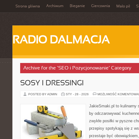
Archiwum
Bieganie
Giercownia
Strona główna
Mało pił
S
RADIO DALMACJA
Archive for the ‘SEO i Pozycjonowanie’ Category
SOSY I DRESSINGI
POSTED BY ADMIN
STY - 28 - 2026
MOŻLIWOŚĆ KOMENTOWA
JakieSmaki.pl to kulinarny s
by odczarowywać kuchenne
zwykłe posiłki w pyszne chw
przepisy spotykają się z w
przestaje być obowiązkiem, 