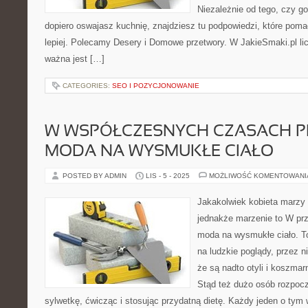
Niezależnie od tego, czy go
dopiero oswajasz kuchnię, znajdziesz tu podpowiedzi, które poma
lepiej. Polecamy Desery i Domowe przetwory. W JakieSmaki.pl lic
ważna jest […]
CATEGORIES:
SEO I POZYCJONOWANIE
W WSPÓŁCZESNYCH CZASACH 
MODA NA WYSMUKŁE CIAŁO
POSTED BY ADMIN
LIS - 5 - 2025
MOŻLIWOŚĆ KOMENTOWAN
Jakakolwiek kobieta marzy 
jednakże marzenie to W pr
moda na wysmukłe ciało. T
na ludzkie poglądy, przez n
że są nadto otyli i koszmar
Stąd też dużo osób rozpoc
sylwetkę, ćwicząc i stosując przydatną dietę. Każdy jeden o tym