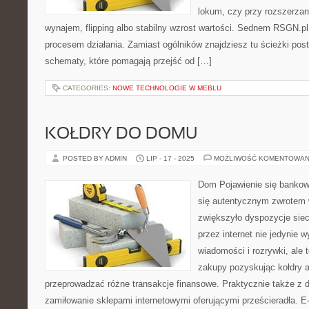
lokum, czy przy rozszerzan
wynajem, flipping albo stabilny wzrost wartości. Sednem RSGN.pl
procesem działania. Zamiast ogólników znajdziesz tu ścieżki post
schematy, które pomagają przejść od […]
CATEGORIES:
NOWE TECHNOLOGIE W MEBLU
KOŁDRY DO DOMU
POSTED BY ADMIN
LIP - 17 - 2025
MOŻLIWOŚĆ KOMENTOWAN
Dom Pojawienie się bankow
się autentycznym zwrotem w
zwiększyło dyspozycje sie
przez internet nie jedynie
wiadomości i rozrywki, ale t
zakupy pozyskując kołdry a
przeprowadzać różne transakcje finansowe. Praktycznie także z d
zamiłowanie sklepami internetowymi oferującymi prześcieradła. E