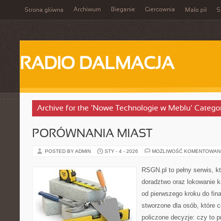
Archiwum
Bieganie
Giercownia
Strona główna
Mało pił
S
RADIO DALMACJA
Archive for the ‘Nowe Technologie w Meblu’ Catego
PORÓWNANIA MIAST
POSTED BY ADMIN
STY - 4 - 2026
MOŻLIWOŚĆ KOMENTOWAN
RSGN.pl to pełny serwis, k
doradztwo oraz lokowanie k
od pierwszego kroku do fina
stworzone dla osób, które
policzone decyzje: czy to 