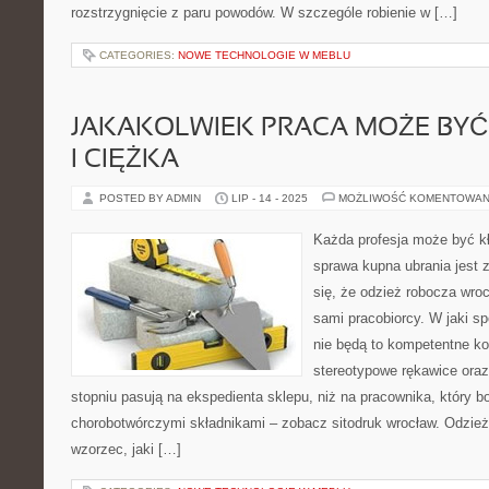
rozstrzygnięcie z paru powodów. W szczególe robienie w […]
CATEGORIES:
NOWE TECHNOLOGIE W MEBLU
JAKAKOLWIEK PRACA MOŻE BYĆ
I CIĘŻKA
POSTED BY ADMIN
LIP - 14 - 2025
MOŻLIWOŚĆ KOMENTOWAN
Każda profesja może być kł
sprawa kupna ubrania jest 
się, że odzież robocza wr
sami pracobiorcy. W jaki s
nie będą to kompetentne k
stereotypowe rękawice oraz
stopniu pasują na ekspedienta sklepu, niż na pracownika, który b
chorobotwórczymi składnikami – zobacz sitodruk wrocław. Odzież
wzorzec, jaki […]