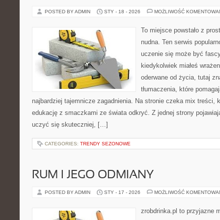
POSTED BY ADMIN
STY - 18 - 2026
MOŻLIWOŚĆ KOMENTOWA
To miejsce powstało z pros
nudna. Ten serwis popular
uczenie się może być fascy
kiedykolwiek miałeś wrażen
oderwane od życia, tutaj z
tłumaczenia, które pomaga
najbardziej tajemnicze zagadnienia. Na stronie czeka mix treści, 
edukację z smaczkami ze świata odkryć. Z jednej strony pojawiają
uczyć się skuteczniej, […]
CATEGORIES:
TRENDY SEZONOWE
RUM I JEGO ODMIANY
POSTED BY ADMIN
STY - 17 - 2026
MOŻLIWOŚĆ KOMENTOWA
zrobdrinka.pl to przyjazne 