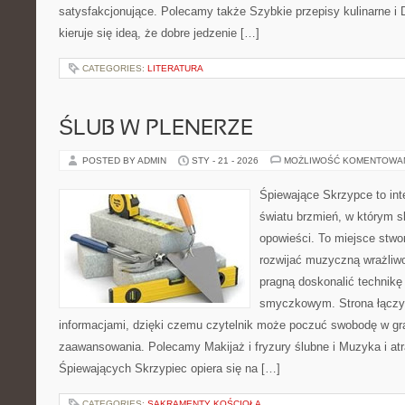
satysfakcjonujące. Polecamy także Szybkie przepisy kulinarne i
kieruje się ideą, że dobre jedzenie […]
CATEGORIES:
LITERATURA
ŚLUB W PLENERZE
POSTED BY ADMIN
STY - 21 - 2026
MOŻLIWOŚĆ KOMENTOWA
Śpiewające Skrzypce to in
światu brzmień, w którym s
opowieści. To miejsce stwo
rozwijać muzyczną wrażliwo
pragną doskonalić technikę
smyczkowym. Strona łączy i
informacjami, dzięki czemu czytelnik może poczuć swobodę w gr
zaawansowania. Polecamy Makijaż i fryzury ślubne i Muzyka i atr
Śpiewających Skrzypiec opiera się na […]
CATEGORIES:
SAKRAMENTY KOŚCIOŁA