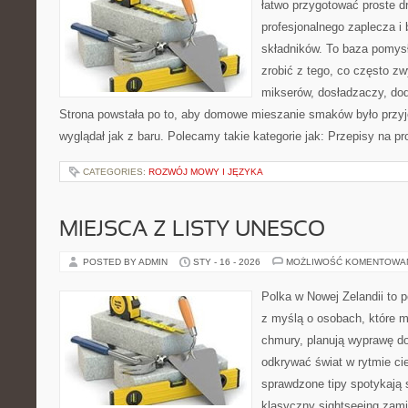
łatwo przygotować proste d
profesjonalnego zaplecza i
składników. To baza pomysłó
zrobić z tego, co często zw
mikserów, dosładzaczy, dod
Strona powstała po to, aby domowe mieszanie smaków było przy
wyglądał jak z baru. Polecamy takie kategorie jak: Przepisy na pr
CATEGORIES:
ROZWÓJ MOWY I JĘZYKA
MIEJSCA Z LISTY UNESCO
POSTED BY ADMIN
STY - 16 - 2026
MOŻLIWOŚĆ KOMENTOWA
Polka w Nowej Zelandii to p
z myślą o osobach, które ma
chmury, planują wyprawę do
odkrywać świat w rytmie ci
sprawdzone tipy spotykają s
klasyczny sightseeing zami