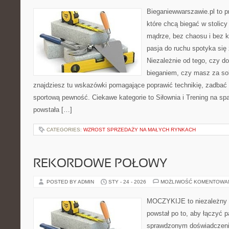
Bieganiewwarszawie.pl to p
które chcą biegać w stolicy
mądrze, bez chaosu i bez ko
pasja do ruchu spotyka się
Niezależnie od tego, czy d
bieganiem, czy masz za sob
znajdziesz tu wskazówki pomagające poprawić technikię, zadba
sportową pewność. Ciekawe kategorie to Siłownia i Trening na spa
powstała […]
CATEGORIES:
WZROST SPRZEDAŻY NA MAŁYCH RYNKACH
REKORDOWE POŁOWY
POSTED BY ADMIN
STY - 24 - 2026
MOŻLIWOŚĆ KOMENTOWA
MOCZYKIJE to niezależny s
powstał po to, aby łączyć 
sprawdzonym doświadczenie