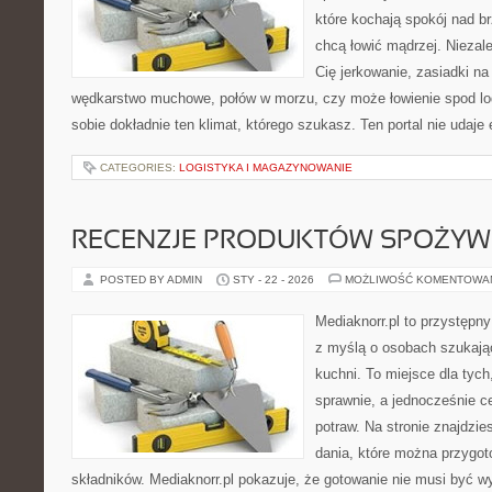
które kochają spokój nad b
chcą łowić mądrzej. Niezale
Cię jerkowanie, zasiadki na 
wędkarstwo muchowe, połów w morzu, czy może łowienie spod
sobie dokładnie ten klimat, którego szukasz. Ten portal nie udaje
CATEGORIES:
LOGISTYKA I MAGAZYNOWANIE
RECENZJE PRODUKTÓW SPOŻY
POSTED BY ADMIN
STY - 22 - 2026
MOŻLIWOŚĆ KOMENTOWA
Mediaknorr.pl to przystępny
z myślą o osobach szukają
kuchni. To miejsce dla tyc
sprawnie, a jednocześnie 
potraw. Na stronie znajdzie
dania, które można przygo
składników. Mediaknorr.pl pokazuje, że gotowanie nie musi być w