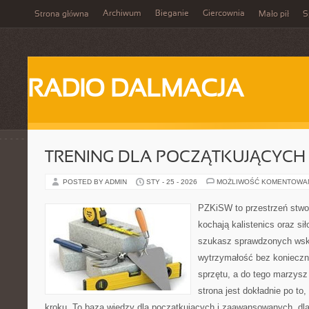
Archiwum
Bieganie
Giercownia
Strona główna
Mało pił
S
RADIO DALMACJA
TRENING DLA POCZĄTKUJĄCYCH
POSTED BY ADMIN
STY - 25 - 2026
MOŻLIWOŚĆ KOMENTOWA
PZKiSW to przestrzeń stwor
kochają kalistenics oraz sił
szukasz sprawdzonych ws
wytrzymałość bez konieczn
sprzętu, a do tego marzysz
strona jest dokładnie po to
kroku. To baza wiedzy dla początkujących i zaawansowanych, dla