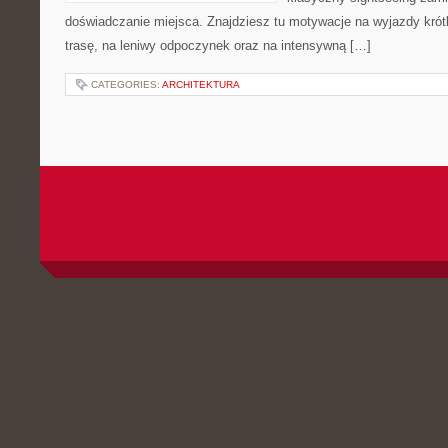
doświadczanie miejsca. Znajdziesz tu motywacje na wyjazdy krótk
trasę, na leniwy odpoczynek oraz na intensywną […]
CATEGORIES:
ARCHITEKTURA