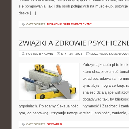
się pompowania, jak i dla osób polujących na muscle-up, pozycję 
deskę […]
CATEGORIES:
PORADNIK SUPLEMENTACYJNY
ZWIĄZKI A ZDROWIE PSYCHICZN
POSTED BY ADMIN
STY - 24 - 2026
MOŻLIWOŚĆ KOMENTOWA
ZatrzymajFaceta.pl to konkr
które chcą zrozumieć temat
układ bez udawania. To mie
tym, abyś mogła zerknąć na
znaleźć działające wskazów
dogadywać tak, by bliskość 
tygodniach. Polecamy Seksualność i intymność i Zazdrość i zaufa
tym, co naprawdę utrzymuje uwagę w relacji: spójność, zaufanie,
CATEGORIES:
SINGAPUR