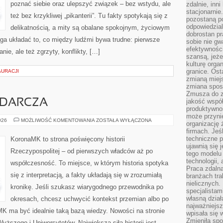
poznać siebie oraz ulepszyć związek – bez wstydu, ale
zdalnie, inn
stacjonarni
też bez krzykliwej „pikanterii”. Tu fakty spotykają się z
pozostaną po
odpowiedzial
delikatnością, a mity są obalane spokojnym, życiowym
dobrostan p
ga układać to, co między ludźmi bywa trudne: pierwsze
sobie nie gw
efektywnośc
nie, ale też zgrzyty, konflikty, […]
szansą, jeże
kulturę orga
granice. Ost
AURACJI
zmianą miej
zmiana sposo
Zmusza do z
ODARCZA
jakość współp
produktywnoś
może przyni
HISTORIA
026
MOŻLIWOŚĆ KOMENTOWANIA
ZOSTAŁA WYŁĄCZONA
organizację ż
GOSPODARCZA
firmach. Jeś
techniczne p
KoronaMK to strona poświęcony historii
ujawnią się 
Rzeczypospolitej – od pierwszych władców aż po
tego modelu
technologii, 
współczesność. To miejsce, w którym historia spotyka
Praca zdalna
się z interpretacją, a fakty układają się w zrozumiałą
branżach tra
nielicznych.
kronikę. Jeśli szukasz wiarygodnego przewodnika po
specjalista
własną dział
okresach, chcesz uchwycić kontekst przemian albo po
najważniejsz
MK ma być idealnie taką bazą wiedzy. Nowości na stronie
wpisała się 
Zmieniła spo
Wyższego i Uniwersytetów. Największą siłą historii jest