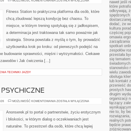
FITNESS
026
MOŻLIWOŚĆ KOMENTOWANIA
ZOSTAŁA WYŁĄCZONA
nawet jeśli 
PO
które potraf
40.
ROKU
odkrywają, że
Fitness Station to praktyczna platforma dla osób, które
ŻYCIA
spędzonych 
chcą zbudować lepszą kondycję bez chaosu. To
dostarczanej
dodać, że wo
miejsce, w którym trening spotykają się z jadłospisem,
kultura pora
a determinacja jest traktowana tak samo poważnie jak
częściej poj
omawia ergo
strategia. Strona powstała z myślą o tym, by prowadzić
zarządzania
spotkań onl
użytkownika krok po kroku: od pierwszych podejść na
zespołów ro
me budowanie sprawności, mięśni i wytrzymałości. Ciekawe
przestała b
się tematem 
o zawodów i Jak ćwiczenia […]
świadomych d
stanowisko n
wielu zawoda
NIA TECHNIKI JAZDY
obsługa klie
lub kontakt z
przenieść do
prostych ha
 PSYCHICZNE
drugim wydaj
organizacji 
SEKS
026
MOŻLIWOŚĆ KOMENTOWANIA
ZOSTAŁA WYŁĄCZONA
łączący zale
A
wynikającym
ZDROWIE
PSYCHICZNE
nie to, by b
Anonserek.pl to portal o partnerstwie, życiu erotycznym
rozwiązania
i bliskości, w którym dialog o oczekiwaniach jest
realnych pot
będzie prawd
naturalne. To przestrzeń dla osób, które chcą lepiej
zróżnicowan