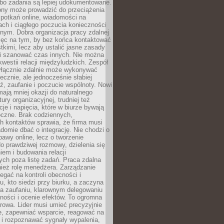
 bo zadania są lepiej udokumentowane.
rony może prowadzić do przeciążenia
potkań online, wiadomości na
ch i ciągłego poczucia konieczności
nym. Dobra organizacja pracy zdalnej
ięc na tym, by bez końca kontaktować
tkimi, lecz aby ustalić jasne zasady
 i szanować czas innych. Nie można
kwestii relacji międzyludzkich. Zespół
yłącznie zdalnie może wykonywać
ecznie, ale jednocześnie słabiej
, zaufanie i poczucie wspólnoty. Nowi
ają mniej okazji do naturalnego
ury organizacyjnej, trudniej też
e i napięcia, które w biurze bywają
oczne. Brak codziennych,
h kontaktów sprawia, że firma musi
adomie dbać o integrację. Nie chodzi o
awy online, lecz o tworzenie
do prawdziwej rozmowy, dzielenia się
em i budowania relacji
ch poza listę zadań. Praca zdalna
ież rolę menedżera. Zarządzanie
legać na kontroli obecności i
, kto siedzi przy biurku, a zaczyna
na zaufaniu, klarownym delegowaniu
ności i ocenie efektów. To ogromna
rowa. Lider musi umieć precyzyjnie
e, zapewniać wsparcie, reagować na
 i rozpoznawać sygnały wypalenia,