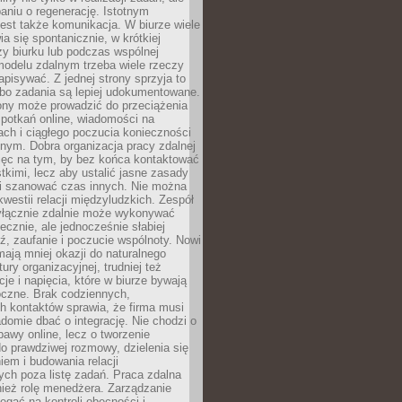
aniu o regenerację. Istotnym
est także komunikacja. W biurze wiele
ia się spontanicznie, w krótkiej
y biurku lub podczas wspólnej
modelu zdalnym trzeba wiele rzeczy
apisywać. Z jednej strony sprzyja to
 bo zadania są lepiej udokumentowane.
rony może prowadzić do przeciążenia
potkań online, wiadomości na
ch i ciągłego poczucia konieczności
nym. Dobra organizacja pracy zdalnej
ięc na tym, by bez końca kontaktować
tkimi, lecz aby ustalić jasne zasady
 i szanować czas innych. Nie można
kwestii relacji międzyludzkich. Zespół
yłącznie zdalnie może wykonywać
ecznie, ale jednocześnie słabiej
, zaufanie i poczucie wspólnoty. Nowi
ają mniej okazji do naturalnego
ury organizacyjnej, trudniej też
e i napięcia, które w biurze bywają
oczne. Brak codziennych,
h kontaktów sprawia, że firma musi
adomie dbać o integrację. Nie chodzi o
awy online, lecz o tworzenie
do prawdziwej rozmowy, dzielenia się
em i budowania relacji
ch poza listę zadań. Praca zdalna
ież rolę menedżera. Zarządzanie
legać na kontroli obecności i