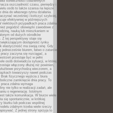
bez konieczności codziennych
nacza oszczędność czasu, pieniędzy i
 wielu osób to także szansa na lepsze
 dnia do własnego rytmu działania.
aczynać wcześniej i kończyć szybciej,
acuje efektywniej w późniejszych
W niektórych przypadkach praca zdalna
nież pogodzić obowiązki zawodowe z
rodziną, nauką lub mieszkaniem w
alonym od dużych ośrodków
 Z tej perspektywy staje się
zwiększającym dostępność rynku
ak elastyczność ma swoją cenę. Gdy
ę jednocześnie biurem, łatwo o zatarcie
 pracy zaczyna się rozciągać, a
estrzeń przestaje być w pełni
ele osób doświadcza sytuacji, w której
ostaje włączony dłużej niż powinien,
służbowe przychodzą wieczorem, a
iązkach towarzyszy nawet podczas
Brak fizycznego wyjścia z biura
boliczne zamknięcie dnia pracy. To
e praca zdalna wymaga
ny nie tylko w realizacji zadań, ale
aniu o regenerację. Istotnym
est także komunikacja. W biurze wiele
ia się spontanicznie, w krótkiej
y biurku lub podczas wspólnej
modelu zdalnym trzeba wiele rzeczy
apisywać. Z jednej strony sprzyja to