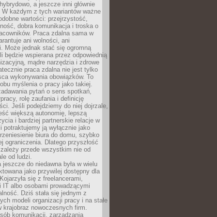
i hybrydowo, a jeszcze inni głównie
e. W każdym z tych wariantów ważne
dobne wartości: przejrzystość,
ność, dobra komunikacja i troska o
racowników. Praca zdalna sama w
arantuje ani wolności, ani
i. Może jednak stać się ogromną
li będzie wspierana przez odpowiednią
nizacyjną, mądre narzędzia i zdrowe
atecznie praca zdalna nie jest tylko
sca wykonywania obowiązków. To
bu myślenia o pracy jako takiej.
adawania pytań o sens spotkań,
racy, rolę zaufania i definicję
ci. Jeśli podejdziemy do niej dojrzale,
eść większą autonomię, lepszą
ycia i bardziej partnerskie relacje w
li potraktujemy ją wyłącznie jako
rzeniesienie biura do domu, szybko
jej ograniczenia. Dlatego przyszłość
 zależy przede wszystkim nie od
ale od ludzi.
 jeszcze do niedawna była w wielu
ktowana jako przywilej dostępny dla
 Kojarzyła się z freelancerami,
mi IT albo osobami prowadzącymi
alność. Dziś stała się jednym z
ych modeli organizacji pracy i na stałe
w krajobraz nowoczesnych firm.
sób komunikacji, zarządzania