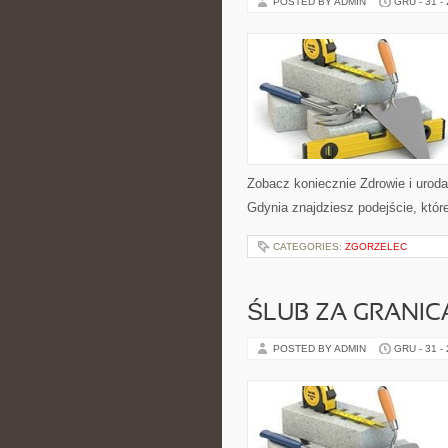
POSTED BY ADMIN
GRU - 31 -
Zobacz koniecznie Zdrowie i uroda 
Gdynia znajdziesz podejście, któr
CATEGORIES:
ZGORZELEC
ŚLUB ZA GRANIC
POSTED BY ADMIN
GRU - 31 -