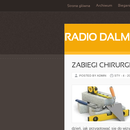
Archiwum
Biegan
Strona główna
RADIO DALM
ZABIEGI CHIRUR
POSTED BY ADMIN
STY - 4 - 2
dzień, jak przygotować się do wizyt