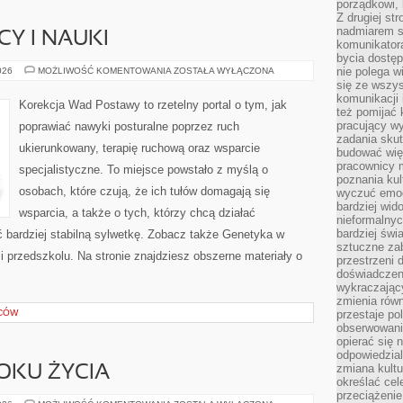
porządkowi,
Z drugiej st
nadmiarem s
Y I NAUKI
komunikatora
bycia dostęp
ERGONOMIA
nie polega w
026
MOŻLIWOŚĆ KOMENTOWANIA
ZOSTAŁA WYŁĄCZONA
PRACY
się ze wszys
I
komunikacji
NAUKI
Korekcja Wad Postawy to rzetelny portal o tym, jak
też pomijać 
pracujący w
poprawiać nawyki posturalne poprzez ruch
zadania skut
ukierunkowany, terapię ruchową oraz wsparcie
budować więź
pracownicy m
specjalistyczne. To miejsce powstało z myślą o
poznania kult
osobach, które czują, że ich tułów domagają się
wyczuć emocj
bardziej wid
wsparcia, a także o tych, którzy chcą działać
nieformalnyc
bardziej świ
 bardziej stabilną sylwetkę. Zobacz także Genetyka w
sztuczne zab
i przedszkolu. Na stronie znajdziesz obszerne materiały o
przestrzeni 
doświadczeni
wykraczający
zmienia równ
ICÓW
przestaje po
obserwowaniu
opierać się 
odpowiedzial
zmiana kultu
ROKU ŻYCIA
określać cel
przeciążenie