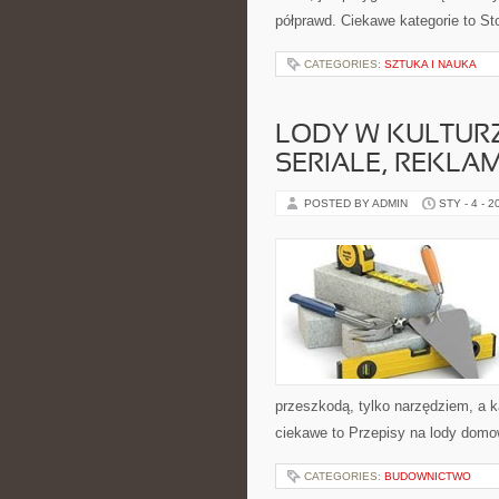
półprawd. Ciekawe kategorie to St
CATEGORIES:
SZTUKA I NAUKA
LODY W KULTURZ
SERIALE, REKLAM
POSTED BY ADMIN
STY - 4 - 2
przeszkodą, tylko narzędziem, a k
ciekawe to Przepisy na lody domo
CATEGORIES:
BUDOWNICTWO