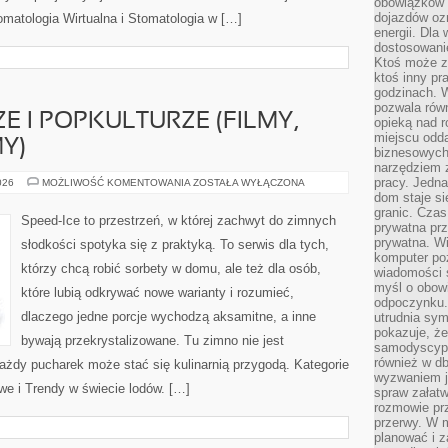
obowiązków 
dojazdów oz
omatologia Wirtualna i Stomatologia w […]
energii. Dla
dostosowanie
Ktoś może z
ktoś inny pr
godzinach. 
pozwala rów
E I POPKULTURZE (FILMY,
opieką nad 
miejscu odd
Y)
biznesowych.
narzędziem 
pracy. Jedn
LODY
026
MOŻLIWOŚĆ KOMENTOWANIA
ZOSTAŁA WYŁĄCZONA
W
dom staje si
KULTURZE
granic. Czas
I
Speed-Ice to przestrzeń, w której zachwyt do zimnych
POPKULTURZE
prywatna prz
(FILMY,
prywatna. Wi
słodkości spotyka się z praktyką. To serwis dla tych,
SERIALE,
komputer poz
REKLAMY)
którzy chcą robić sorbety w domu, ale też dla osób,
wiadomości 
myśl o obow
które lubią odkrywać nowe warianty i rozumieć,
odpoczynku. 
dlaczego jedne porcje wychodzą aksamitne, a inne
utrudnia sym
pokazuje, ż
bywają przekrystalizowane. Tu zimno nie jest
samodyscypli
również w db
ażdy pucharek może stać się kulinarnią przygodą. Kategorie
wyzwaniem j
we i Trendy w świecie lodów. […]
spraw załatw
rozmowie prz
przerwy. W 
planować i z