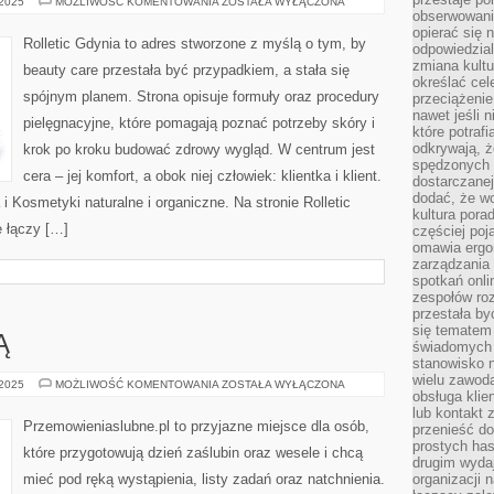
URODA
 2025
MOŻLIWOŚĆ KOMENTOWANIA
ZOSTAŁA WYŁĄCZONA
DLA
obserwowaniu
ZABIEGANYCH
opierać się 
Rolletic Gdynia to adres stworzone z myślą o tym, by
odpowiedzial
zmiana kultu
beauty care przestała być przypadkiem, a stała się
określać cel
spójnym planem. Strona opisuje formuły oraz procedury
przeciążenie
nawet jeśli 
pielęgnacyjne, które pomagają poznać potrzeby skóry i
które potraf
odkrywają, że
krok po kroku budować zdrowy wygląd. W centrum jest
spędzonych 
cera – jej komfort, a obok niej człowiek: klientka i klient.
dostarczanej
dodać, że wo
i Kosmetyki naturalne i organiczne. Na stronie Rolletic
kultura pora
e łączy […]
częściej poj
omawia ergo
zarządzania
spotkań onl
zespołów ro
przestała b
się tematem 
Ą
świadomych d
stanowisko n
wielu zawoda
ŚLUB
 2025
MOŻLIWOŚĆ KOMENTOWANIA
ZOSTAŁA WYŁĄCZONA
obsługa klie
ZA
GRANICĄ
lub kontakt z
Przemowieniaslubne.pl to przyjazne miejsce dla osób,
przenieść do
prostych ha
które przygotowują dzień zaślubin oraz wesele i chcą
drugim wydaj
mieć pod ręką wystąpienia, listy zadań oraz natchnienia.
organizacji 