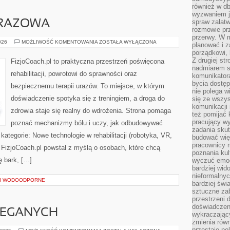
również w db
wyzwaniem j
spraw załatw
URAZOWA
rozmowie prz
przerwy. W 
ORTOPEDIA
026
MOŻLIWOŚĆ KOMENTOWANIA
ZOSTAŁA WYŁĄCZONA
planować i z
POURAZOWA
porządkowi,
Z drugiej st
FizjoCoach.pl to praktyczna przestrzeń poświęcona
nadmiarem s
rehabilitacji, powrotowi do sprawności oraz
komunikatora
bycia dostęp
bezpiecznemu terapii urazów. To miejsce, w którym
nie polega w
doświadczenie spotyka się z treningiem, a droga do
się ze wszys
komunikacji
zdrowia staje się realny do wdrożenia. Strona pomaga
też pomijać 
pracujący w
poznać mechanizmy bólu i uczy, jak odbudowywać
zadania skut
tegorie: Nowe technologie w rehabilitacji (robotyka, VR,
budować więź
pracownicy m
ć. FizjoCoach.pl powstał z myślą o osobach, które chcą
poznania kult
ę bark, […]
wyczuć emocj
bardziej wid
nieformalnyc
 I WODOODPORNE
bardziej świ
sztuczne zab
przestrzeni 
doświadczeni
IEGANYCH
wykraczający
zmienia równ
przestaje po