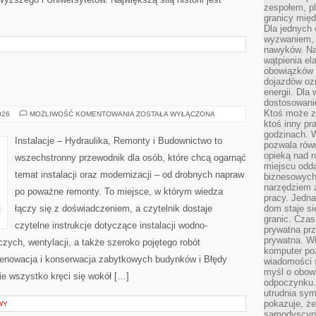
zespołem, p
granicy mię
Dla jednych 
wyzwaniem, 
nawyków. Naj
wątpienia e
obowiązków 
dojazdów oz
energii. Dla
dostosowanie
Ktoś może z
STROPY
026
MOŻLIWOŚĆ KOMENTOWANIA
ZOSTAŁA WYŁĄCZONA
I
ktoś inny pr
SUFITY
godzinach. 
Instalacje – Hydraulika, Remonty i Budownictwo to
pozwala rów
opieką nad 
wszechstronny przewodnik dla osób, które chcą ogarnąć
miejscu odd
temat instalacji oraz modernizacji – od drobnych napraw
biznesowych.
narzędziem 
po poważne remonty. To miejsce, w którym wiedza
pracy. Jedn
łączy się z doświadczeniem, a czytelnik dostaje
dom staje si
granic. Czas
czytelne instrukcje dotyczące instalacji wodno-
prywatna prz
prywatna. Wi
ych, wentylacji, a także szeroko pojętego robót
komputer poz
Renowacja i konserwacja zabytkowych budynków i Błędy
wiadomości 
myśl o obow
ie wszystko kręci się wokół […]
odpoczynku. 
utrudnia sym
pokazuje, ż
WY
samodyscypli