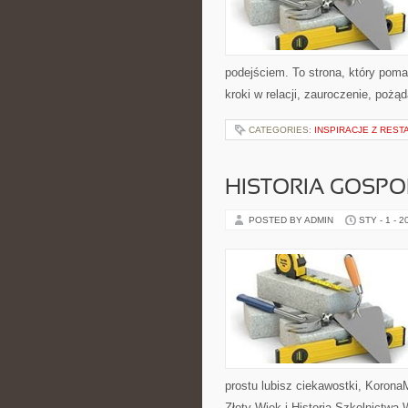
podejściem. To strona, który poma
kroki w relacji, zauroczenie, pożąda
CATEGORIES:
INSPIRACJE Z REST
HISTORIA GOSP
POSTED BY ADMIN
STY - 1 - 2
prostu lubisz ciekawostki, Korona
Złoty Wiek i Historia Szkolnictwa 