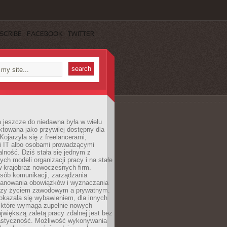
SCRIBE
FACEBOOK
TWITTER
 jeszcze do niedawna była w wielu
ktowana jako przywilej dostępny dla
 Kojarzyła się z freelancerami,
mi IT albo osobami prowadzącymi
alność. Dziś stała się jednym z
ych modeli organizacji pracy i na stałe
w krajobraz nowoczesnych firm.
sób komunikacji, zarządzania
lanowania obowiązków i wyznaczania
dzy życiem zawodowym a prywatnym.
okazała się wybawieniem, dla innych
które wymaga zupełnie nowych
większą zaletą pracy zdalnej jest bez
lastyczność. Możliwość wykonywania