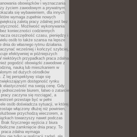
lanowania obowiązków i wyznaczania
dzy życiem zawodowym a prywatnym.
okazała się wybawieniem, dla innych
które wymaga zupełnie nowych
większą zaletą pracy zdalnej jest bez
lastyczność. Możliwość wykonywania
bez konieczności codziennych
nacza oszczędność czasu, pieniędzy i
 wielu osób to także szansa na lepsze
 dnia do własnego rytmu działania.
aczynać wcześniej i kończyć szybciej,
acuje efektywniej w późniejszych
W niektórych przypadkach praca zdalna
nież pogodzić obowiązki zawodowe z
rodziną, nauką lub mieszkaniem w
alonym od dużych ośrodków
 Z tej perspektywy staje się
zwiększającym dostępność rynku
ak elastyczność ma swoją cenę. Gdy
ę jednocześnie biurem, łatwo o zatarcie
 pracy zaczyna się rozciągać, a
estrzeń przestaje być w pełni
ele osób doświadcza sytuacji, w której
ostaje włączony dłużej niż powinien,
służbowe przychodzą wieczorem, a
iązkach towarzyszy nawet podczas
Brak fizycznego wyjścia z biura
boliczne zamknięcie dnia pracy. To
e praca zdalna wymaga
ny nie tylko w realizacji zadań, ale