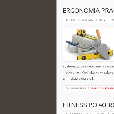
ERGONOMIA PRAC
POSTED BY ADMIN
STY - 3 - 2
systematycznie i etapami budować
medycynie i Profilaktyka w szkole 
tym, skąd biorą się […]
CATEGORIES:
PORADY DLA RODZ
FITNESS PO 40. 