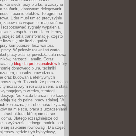
, kto siedzi przy biurku, a zaczyna
na zaufaniu, klarownym delegowaniu
ności i ocenie efektów. To ogromna
rowa. Lider musi umieć precyzyjnie
e, zapewniać wsparcie, reagować na
 i rozpoznawać sygnały wypalenia,
nie widzi zespołu na co dzień. Firmy,
ią przejść taką transformację, często
 liczy się nie liczba godzin
przy komputerze, lecz wartość
 pracy. W połowie rozważań warto
kół pracy zdalnej powstała cała nowa
dników, narzędzi i analiz. Coraz
awia się
blog dla profesjonalistów
który
nomię domowego biura, techniki
 czasem, sposoby prowadzenia
ine oraz budowania efektywnych
zproszonych. To znak, że praca zdalna
yć tymczasowym rozwiązaniem, a stała
wymagającym wiedzy, strategii i
ecyzji. Nie każda branża i nie każde
adają się do pełnej pracy zdalnej. W
ch konieczna jest obecność fizyczna,
ntów na miejscu, praca z urządzeniami
 infrastrukturą, której nie da się
 domu. Dlatego rozsądniejsze od
seł o wyższości jednego modelu nad
e się szukanie równowagi. Dla części
najlepszy będzie tryb hybrydowy,