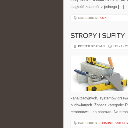
ciągłość zdarzeń: z jednego […]
CATEGORIES:
ROLKI
STROPY I SUFITY
POSTED BY ADMIN
STY - 1 - 2
kanalizacyjnych, systemów grzewcz
budowlanych. Zobacz kategorie: 
remontowe i ich naprawa. Na stron
CATEGORIES:
PORADNIK ZAKUPO