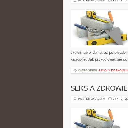
POSTED BY ADMIN
STY - 3 - 2
siłowni lub w domu, aż po świado
kategorie: Jak przygotować się d
CATEGORIES:
SZKOŁY DOSKONALE
SEKS A ZDROWIE
POSTED BY ADMIN
STY - 3 - 2