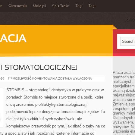
ie
Giercownia
Tagi
Tagi
Mało pił
Spis Treści
SUB
ACJA
GII STOMATOLOGICZNEJ
Praca zdalna
branżach tra
ZABIEGI
026
MOŻLIWOŚĆ KOMENTOWANIA
ZOSTAŁA WYŁĄCZONA
nielicznych.
CHIRURGII
STOMATOLOGICZNEJ
specjalista
STOMBIS – stomatolog i dentystyka w praktyce oraz w
własną dział
najważniejsz
poradach Stombis to miejsce stworzone dla osób, które
wpisała się 
Zmieniła spo
chcą zrozumieć profilaktykę stomatologiczną i
zespołem, p
podejmować lepsze decyzje w temacie terapii zębów. To
granicy mię
Dla jednych 
nie jest tylko zbiór luźnych wskazówek, ale
wyzwaniem, 
kompleksowy przewodnik po tym, jak dbać o zęby na co
nawyków. Naj
wątpienia e
y u specjalisty i jak rozróżniać rzetelne informacje od