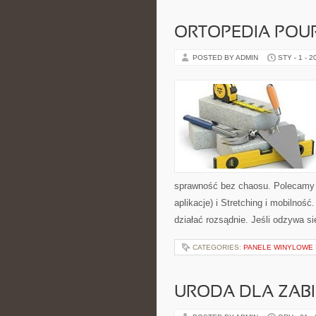
ORTOPEDIA PO
POSTED BY ADMIN
STY - 1 - 2
sprawność bez chaosu. Polecamy ka
aplikacje) i Stretching i mobilnoś
działać rozsądnie. Jeśli odzywa si
CATEGORIES:
PANELE WINYLOWE
URODA DLA ZAB