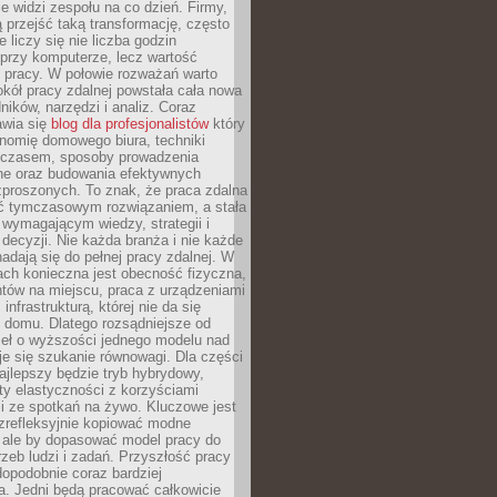
nie widzi zespołu na co dzień. Firmy,
ią przejść taką transformację, często
 liczy się nie liczba godzin
przy komputerze, lecz wartość
 pracy. W połowie rozważań warto
kół pracy zdalnej powstała cała nowa
dników, narzędzi i analiz. Coraz
awia się
blog dla profesjonalistów
który
nomię domowego biura, techniki
 czasem, sposoby prowadzenia
ine oraz budowania efektywnych
zproszonych. To znak, że praca zdalna
yć tymczasowym rozwiązaniem, a stała
wymagającym wiedzy, strategii i
ecyzji. Nie każda branża i nie każde
adają się do pełnej pracy zdalnej. W
ch konieczna jest obecność fizyczna,
ntów na miejscu, praca z urządzeniami
 infrastrukturą, której nie da się
 domu. Dlatego rozsądniejsze od
seł o wyższości jednego modelu nad
e się szukanie równowagi. Dla części
najlepszy będzie tryb hybrydowy,
ty elastyczności z korzyściami
i ze spotkań na żywo. Kluczowe jest
ezrefleksyjnie kopiować modne
, ale by dopasować model pracy do
rzeb ludzi i zadań. Przyszłość pracy
opodobnie coraz bardziej
a. Jedni będą pracować całkowicie