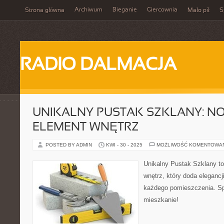
Archiwum
Bieganie
Giercownia
Strona główna
Mało pił
S
RADIO DALMACJA
UNIKALNY PUSTAK SZKLANY: 
ELEMENT WNĘTRZ
POSTED BY ADMIN
KWI - 30 - 2025
MOŻLIWOŚĆ KOMENTOWA
Unikalny Pustak Szklany t
wnętrz, który doda elegancj
każdego pomieszczenia. Sp
mieszkanie!