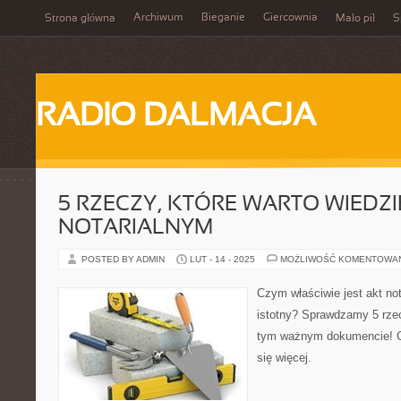
Archiwum
Bieganie
Giercownia
Strona główna
Mało pił
S
RADIO DALMACJA
5 RZECZY, KTÓRE WARTO WIEDZI
NOTARIALNYM
POSTED BY ADMIN
LUT - 14 - 2025
MOŻLIWOŚĆ KOMENTOWA
Czym właściwie jest akt nota
istotny? Sprawdzamy 5 rzec
tym ważnym dokumencie! Cz
się więcej.